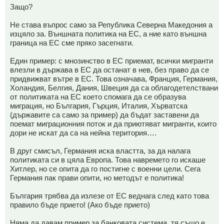
Защо?
Не става въпрос само за Република Северна Македония а
изцяло за. Външната политика на ЕС, а ние като външна
граница на ЕС сме пряко засегнати.
Един пример: с мнозинство в ЕС приемат, всички мигранти
влезли в държава в ЕС да останат в нев, без право да се
придвижват вътре в ЕС. Това означава, Франция, Германия,
Холандия, Белгия, Дания, Швеция да са облагодетелствани
от политиката на ЕС което спомага да се образува
миграция, но България, Гърция, Италия, Хърватска
(държавите са само за пример) да бъдат заставени да
поемат миграционния поток и да приютяват мигранти, които
дори не искат да са на нейна територия….
В друг смисъл, Германия иска властта, за да налага
политиката си в цяла Европа. Това навремето го искаше
Хитлер, но се опита да го постигне с военни цели. Сега
Германия пак прави опити, но методът е политика!
България трябва да излезе от ЕС веднага след като това
правило бъде прието! (Ако бъде прието)
Няма да давам пример за банковата система, тя също е