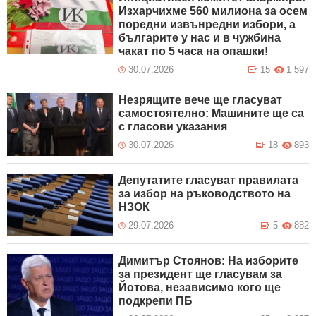
Изхарчихме 560 милиона за осем
поредни извънредни избори, а
българите у нас и в чужбина
чакат по 5 часа на опашки!
30.07.2026
15
1 597
Незрящите вече ще гласуват
самостоятелно: Машините ще са
с гласови указания
30.07.2026
18
893
Депутатите гласуват правилата
за избор на ръководството на
НЗОК
29.07.2026
5
882
Димитър Стоянов: На изборите
за президент ще гласувам за
Йотова, независимо кого ще
подкрепи ПБ