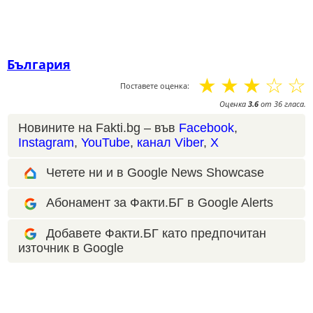
България
☆
☆
☆
☆
☆
Поставете оценка:
Оценка
3.6
от
36
гласа.
Новините на Fakti.bg – във
Facebook
,
Instagram
,
YouTube
,
канал Viber
,
X
Четете ни и в Google News Showcase
Абонамент за Факти.БГ в Google Alerts
Добавете Факти.БГ като предпочитан
източник в Google