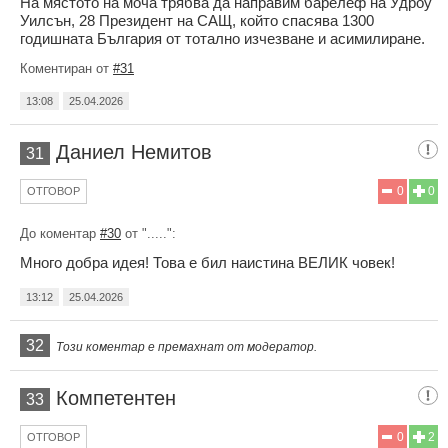
На мястото на моча трябва да направим барелеф на Удроу
Уилсън, 28 Президент на САЩ, който спасява 1300
годишната България от тотално изчезване и асимилиране.
Коментиран от
#31
13:08
25.04.2026
Даниел Немитов
31
0
0
ОТГОВОР
До коментар
#30
от ".....":
Много добра идея! Това е бил наистина ВЕЛИК човек!
13:12
25.04.2026
32
Този коментар е премахнат от модератор.
Компетентен
33
0
2
ОТГОВОР