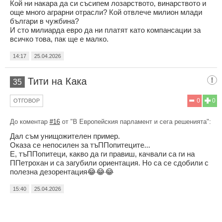
Кой ни накара да си съсипем лозарството, винарството и
още много аграрни отрасли? Кой отвлече милион млади
българи в чужбина?
И сто милиарда евро да ни платят като компансации за
всичко това, пак ще е малко.
14:17
25.04.2026
Тити на Кака
35
0
0
ОТГОВОР
До коментар
#16
от "В Европейския парламент и сега решенията":
Дал съм унищожителен пример.
Оказа се непосилен за тъППопитеците...
Е, тъППопитеци, какво да ги правиш, качвали са ги на
ППетрохан и са загубили ориентация. Но са се сдобили с
полезна дезорентация😂😂😂
15:40
25.04.2026