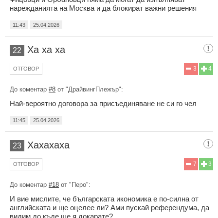
нарежданията на Москва и да блокират важни решения
11:43
25.04.2026
Ха ха ха
22
3
4
ОТГОВОР
До коментар
#8
от "ДрайвингПлежър":
Най-вероятно договора за присъединяване не си го чел
11:45
25.04.2026
Хахахаха
23
7
3
ОТГОВОР
До коментар
#18
от "Перо":
И вие мислите, че българската икономика е по-силна от
английската и ще оцелее ли? Ами пускай референдума, да
видим до къде ще я докарате?