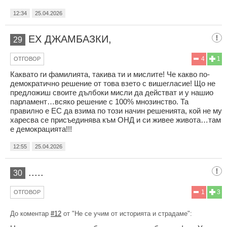
12:34
25.04.2026
ЕХ ДЖАМБАЗКИ,
29
4
1
ОТГОВОР
Каквато ги фамилията, такива ти и мислите! Че какво по-
демократично решение от това взето с вишегласие! Що не
предложиш своите дълбоки мисли да действат и у нашио
парламент…всяко решение с 100% мнозинство. Та
правилно е ЕС да взима по този начин решенията, кой не му
харесва се присъединява към ОНД и си живее живота…там
е демокрацията!!!
12:55
25.04.2026
.....
30
1
3
ОТГОВОР
До коментар
#12
от "Не се учим от историята и страдаме":