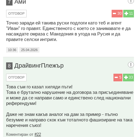
Ами
7
30
11
ОТГОВОР
Точно заради ей такива руски подлоги като теб и агент
"Иван" го правят. Единственото с което се занимавате е да
насаждате омраза с Македония в угода на Русия и да
правите селски интриги.
10:36
25.04.2026
ДрайвингПлежър
8
5
33
ОТГОВОР
Това съм го казал хиляди пъти!
Това е брутално нарушение на договора за присъединяване
и може да се направи само и единствено след национални
референдуми!
Даже не знам какъв аналог на дам за пример - пълно
безумие и направо скок към тоталното фашизиране на така
наречения съюз!
Коментиран от
#22