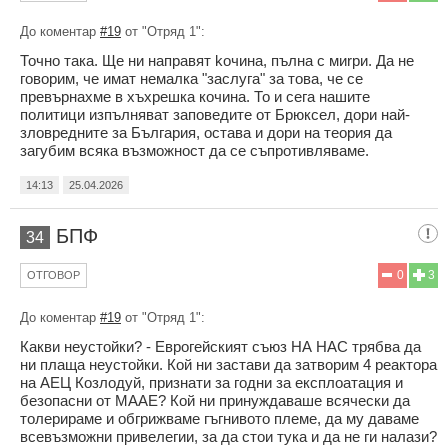
До коментар
#19
от "Отряд 1":
Точно така. Ще ни направят koчина, пълна с миrpи. Да не
говорим, че имат немалка "заслуга" за това, че се
превърнахме в хъхpeшка кoчинa. То и сега нашите
политици изпълняват заповедите от Брюксел, дори най-
зловредните за България, остава и дори на теория да
загубим всяка възможност да се съпротивляваме.
14:13
25.04.2026
БПФ
34
0
3
ОТГОВОР
До коментар
#19
от "Отряд 1":
Какви неустойки? - Еврогeйският съюз НА НАС трябва да
ни плаща неустойки. Кой ни застави да затворим 4 реактора
на АЕЦ Козлодуй, признати за годни за експлоатация и
безопасни от МААЕ? Кой ни принуждаваше всячески да
толерираме и обгрижваме гъгнивoто плeмe, да му даваме
всевъзможни привелегии, за да стои тука и да не ги налази?