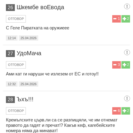
Шкембе воЕвода
26
1
2
ОТГОВОР
С Геле Пиратката на оружиеее
12:14
25.04.2026
УдоМача
27
3
2
ОТГОВОР
Ами кат ги наруши че излезем от ЕС и готоу!!
12:32
25.04.2026
Ъхъ!!!
28
6
2
ОТГОВОР
Кремълските църв.ли са се разпищяли, че им отнемат
правото да гадят и пречат!? Какъв кеф, кагебейските
номера няма да минават!