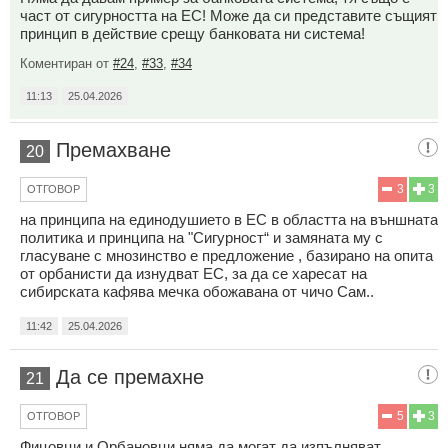
част от сигурността на ЕС! Може да си представите същият
принцип в действие срещу банковата ни система!
Коментиран от
#24
,
#33
,
#34
11:13
25.04.2026
Премахване
20
3
3
ОТГОВОР
на принципа на единодушието в ЕС в областта на външната
политика и принципа на "Сигурност“ и замяната му с
гласуване с мнозинство е предложение , базирано на опита
от орбанисти да изнудват ЕС, за да се харесат на
сибирската кафява мечка обожавана от чичо Сам..
11:42
25.04.2026
Да се премахне
21
5
3
ОТГОВОР
Фицовци и Орбановци няма да могат да изпълняват