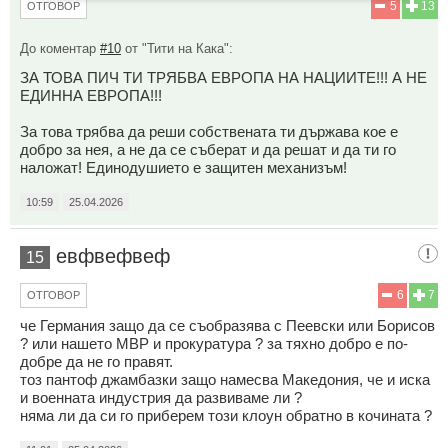
5
13
ОТГОВОР
До коментар
#10
от "Тити на Кака":
ЗА ТОВА ПИЧ ТИ ТРЯБВА ЕВРОПА НА НАЦИИТЕ!!! А НЕ
ЕДИННА ЕВРОПА!!!
За това трябва да реши собствената ти държава кое е
добро за нея, а не да се съберат и да решат и да ти го
наложат! Единодушието е защитен механизъм!
10:59
25.04.2026
евфвефвеф
15
6
7
ОТГОВОР
че Германия защо да се съобразява с Пеевски или Борисов
? или нашето МВР и прокуратура ? за тяхно добро е по-
добре да не го правят.
тоз пантоф джамбазки защо намесва Македония, че и иска
и военната индустрия да развиваме ли ?
няма ли да си го приберем този клоун обратно в кочината ?