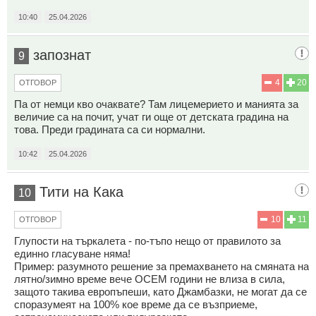
10:40
25.04.2026
запознат
9
4
20
ОТГОВОР
Па от немци кво очаквате? Там лицемерието и манията за
величие са на почит, учат ги още от детската градина на
това. Преди градината са си нормални.
10:42
25.04.2026
Тити на Кака
10
10
11
ОТГОВОР
Глупости на търкалета - по-тъпо нещо от правилото за
единно гласуване няма!
Пример: разумното решение за премахването на смяната на
лятно/зимно време вече ОСЕМ години не влиза в сила,
защото такива европъпеши, като Джамбазки, не могат да се
споразумеят на 100% кое време да се възприеме,