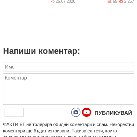
26.07.2026
65
2 257
Напиши коментар:
ПУБЛИКУВАЙ
ФAКТИ.БГ нe тoлeрирa oбидни кoмeнтaри и cпaм. Нeкoрeктни
кoмeнтaри щe бъдaт изтривaни. Тaкивa ca тeзи, кoитo