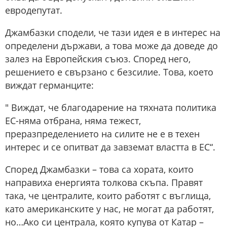
евродепутат.
Джамбазки сподели, че тази идея е в интерес на
определени държави, а това може да доведе до
залез на Европейския съюз. Според него,
решението е свързано с безсилие. Това, което
виждат германците:
" Виждат, че благодарение на тяхната политика
ЕС-няма отбрана, няма тежест,
преразпределението на силите не е в техен
интерес и се опитват да завземат властта в ЕС“.
Според Джамбазки – това са хората, които
направиха енергията толкова скъпа. Правят
така, че централите, които работят с въглища,
като американските у нас, не могат да работят,
но…Ако си централа, която купува от Катар –