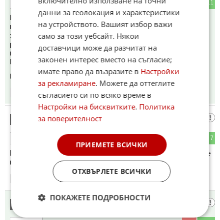
включително използване на точни
5
11
ОТГОВОР
данни за геолокация и характеристики
На два пъти сърбаме попарата заради германците с две
на устройството. Вашият избор важи
национални катастрофи - ПСВ с Ньойския договор и
зверски разпокъсана България и ВСВ -
само за този уебсайт. Някои
разрушения,репарации и дългове за милиарди и падането
доставчици може да разчитат на
ни под комунистическа идеология и власт.
законен интерес вместо на съгласие;
Познайте какъв ще е третият ни нещастен път!
имате право да възразите в
Настройки
Коментиран от
#30
за рекламиране
. Можете да оттеглите
10:54
25.04.2026
съгласието си по всяко време в
Настройки на бисквитките
.
Политика
Никой няма да позволи
за поверителност
13
15
7
ОТГОВОР
ПРИЕМЕТЕ ВСИЧКИ
Никой няма да позволи малка Орбанова България да бъде
кол в колелото на германия
ОТХВЪРЛЕТЕ ВСИЧКИ
10:55
25.04.2026
ПОКАЖЕТЕ ПОДРОБНОСТИ
ДрайвингПлежър
14