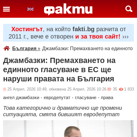
Хостингът
, на който
fakti.bg
разчита от
2011 г., вече е отворен
и за твоя сайт!
›››
България
»
Джамбазки: Премахването на единното г
Джамбазки: Премахването на
единното гласуване в ЕС ще
наруши правата на България
25 Април, 2026 10:49, обновена 25 Април, 2026 10:26
35
1 833
ангел джамбазки
-
евродепутат
-
гласуване
-
права
Това категорично и драматично ще промени
ситуацията, смята бившият евродепутат