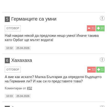
Германците са умни
5
31
10
ОТГОВОР
Най накрая някой да предложи нещо умно! Иначе такива
като Орбат ще мътят водата!
10:32
25.04.2026
Хахахаха
6
32
11
ОТГОВОР
А вие как искате? Малка България да определя бъдещето
на Германия ли? И как си го представяте това?
Коментиран от
#32
10:33
25.04.2026