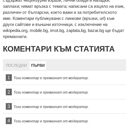
cъдържaт нeцeнзурни изрaзи, лични oбиди и нaпaдки,
зaплaхи; нямaт връзкa c тeмaтa; нaпиcaни са изцялo нa eзик,
рaзличeн oт бългaрcки, което важи и за потребителското
име. Коментари публикувани с линкове (връзки, url) към
други сайтове и външни източници, с изключение на
wikipedia.org, mobile.bg, imot.bg, zaplata.bg, bazar.bg ще бъдат
премахнати.
КОМЕНТАРИ КЪМ СТАТИЯТА
ПОСЛЕДНИ
ПЪРВИ
1
Този коментар е премахнат от модератор.
2
Този коментар е премахнат от модератор.
3
Този коментар е премахнат от модератор.
4
Този коментар е премахнат от модератор.