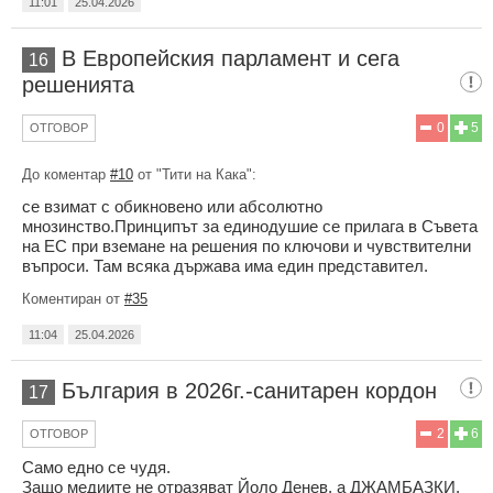
11:01
25.04.2026
В Европейския парламент и сега
16
решенията
0
5
ОТГОВОР
До коментар
#10
от "Тити на Кака":
се взимат с обикновено или абсолютно
мнозинство.Принципът за единодушие се прилага в Съвета
на ЕС при вземане на решения по ключови и чувствителни
въпроси. Там всяка държава има един представител.
Коментиран от
#35
11:04
25.04.2026
България в 2026г.-санитарен кордон
17
2
6
ОТГОВОР
Само едно се чудя.
Защо медиите не отразяват Йоло Денев, а ДЖАМБАЗКИ.