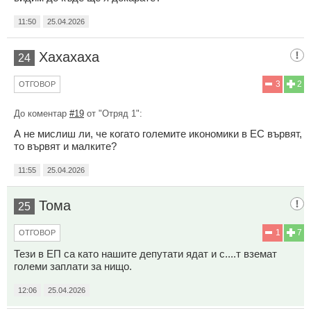
11:50
25.04.2026
Хахахаха
24
3
2
ОТГОВОР
До коментар
#19
от "Отряд 1":
А не мислиш ли, че когато големите икономики в ЕС вървят,
то вървят и малките?
11:55
25.04.2026
Тома
25
1
7
ОТГОВОР
Тези в ЕП са като нашите депутати ядат и с....т вземат
големи заплати за нищо.
12:06
25.04.2026