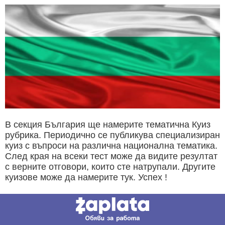
В секция България ще намерите тематична Куиз
рубрика. Периодично се публикува специализиран
куиз с въпроси на различна национална тематика.
След края на всеки тест може да видите резултат
с верните отговори, които сте натрупали. Другите
куизове може да намерите тук. Успех !
ОЩЕ
НОВИНИ ОТ БЪЛГАРИЯ
Славчо Велков: Поскъпването