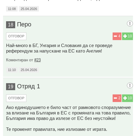
11:08
25.04.2026
Перо
18
4
10
ОТГОВОР
Най-много в БГ, Унгария и Словакия да се проведе
референдум за напускане на ЕС като Англия!
Коментиран от
#23
11:10
25.04.2026
Отряд 1
19
2
10
ОТГОВОР
Ако единодушието е било част от рамковото споразумение
за влизане на България в ЕС с промяната на това правило,
България има право да излезе от ЕС без неустойки!
Те променят правилата, ние излизаме от играта.