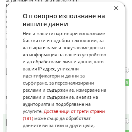
астрономическото или пидуразкото.
На европъпешите не им пука, а хората на ЕС всяка година
×
плащат щетите от тази невероятна глупост, смяната на
Отговорно използване на
времето / и неминуемо травмиращата пренастройка на
биочасовниците на 450 МИЛИОНА граждани на ЕС/.
вашите данни
Смяната на времето е терористичен акт срещу човешкото
здраве, акт, който търпим заради хатъра на такива, като
Ние и нашите партньори използваме
Джамбазки!
бисквитки и подобни технологии, за
Коментиран от
#14
,
#16
да съхраняваме и получаваме достъп
до информация на вашето устройство
10:46
25.04.2026
и да обработваме лични данни, като
вашия IP адрес, уникални
си дзън
11
идентификатори и данни за
сърфиране, за персонализирани
14
8
ОТГОВОР
реклами и съдържание, измерване на
Така се елиминира гласуването на Радев по внушения на
реклами и съдържание, анализ на
руснаците
аудиторията и подобряване на
10:47
25.04.2026
услугите.
Доставчици от трети страни
(181)
може също да обработват
Не се учим от историята и страдаме
12
данните ви за тези и други цели,