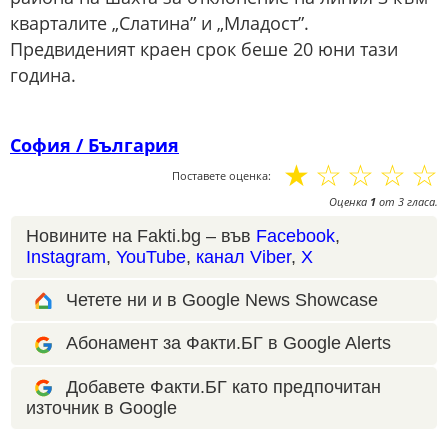
кварталите „Слатина” и „Младост”.
Предвиденият краен срок беше 20 юни тази
година.
София / България
☆
☆
☆
☆
☆
Поставете оценка:
Оценка
1
от
3
гласа.
Новините на Fakti.bg – във
Facebook
,
Instagram
,
YouTube
,
канал Viber
,
X
Четете ни и в Google News Showcase
Абонамент за Факти.БГ в Google Alerts
Добавете Факти.БГ като предпочитан
източник в Google