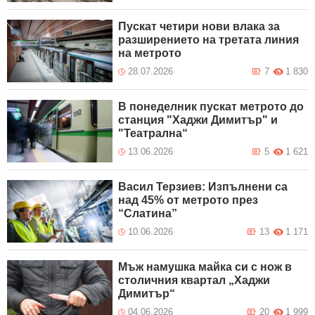
Пускат четири нови влака за
разширението на третата линия
на метрото
28.07.2026
7
1 830
В понеделник пускат метрото до
станция "Хаджи Димитър" и
"Театрална“
13.06.2026
5
1 621
Васил Терзиев: Изпълнени са
над 45% от метрото през
“Слатина”
10.06.2026
13
1 171
Мъж намушка майка си с нож в
столичния квартал „Хаджи
Димитър“
04.06.2026
20
1 999