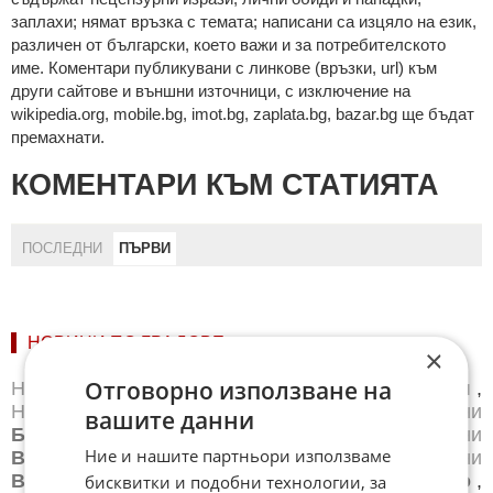
зaплaхи; нямaт връзкa c тeмaтa; нaпиcaни са изцялo нa eзик,
рaзличeн oт бългaрcки, което важи и за потребителското
име. Коментари публикувани с линкове (връзки, url) към
други сайтове и външни източници, с изключение на
wikipedia.org, mobile.bg, imot.bg, zaplata.bg, bazar.bg ще бъдат
премахнати.
КОМЕНТАРИ КЪМ СТАТИЯТА
ПОСЛЕДНИ
ПЪРВИ
НОВИНИ ПО ГРАДОВЕ:
×
Отговорно използване на
Новини
Айтос
,
Новини
Балчик
,
Новини
Банкя
,
Новини
Банско
,
Новини
Благоевград
,
Новини
вашите данни
Бургас
,
Новини
Бяла
,
Новини
Варна
,
Новини
Ние и нашите партньори използваме
Велико Търново
,
Новини
Велинград
,
Новини
Видин
,
Новини
Враца
,
Новини
Габрово
,
бисквитки и подобни технологии, за