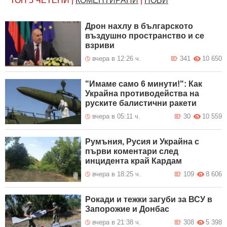
ТОП 5
ЧЕТЕНИ
|
КОМЕНТИРАНИ
|
НОВИ
Дрон нахлу в българското
въздушно пространство и се
взриви
вчера в 12:26 ч.
341
10 650
"Имаме само 6 минути!": Как
Украйна противодейства на
руските балистични ракети
вчера в 05:11 ч.
30
10 559
Румъния, Русия и Украйна с
първи коментари след
инцидента край Кардам
вчера в 18:25 ч.
109
8 606
Рокади и тежки загуби за ВСУ в
Запорожие и Донбас
вчера в 21:38 ч.
308
5 398