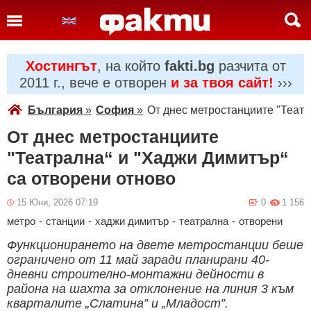
Хостингът
, на който
fakti.bg
разчита от
2011 г., вече е отворен
и за твоя сайт!
›››
България
»
София
»
От днес метростанциите "Театр
От днес метростанциите
"Театрална“ и "Хаджи Димитър“
са отворени отново
15 Юни, 2026 07:19
0
1 156
метро
-
станции
-
хаджи димитър
-
театрална
-
отворени
Функционирането на двете метростанции беше
ограничено от 11 май заради планирани 40-
дневни строително-монтажни дейности в
района на шахта за отклонение на линия 3 към
кварталите „Слатина” и „Младост”.