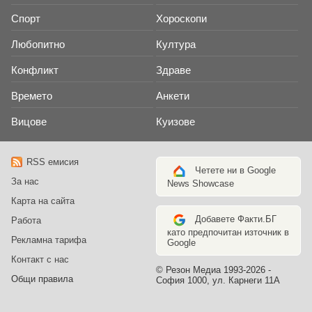
Спорт
Хороскопи
Любопитно
Култура
Конфликт
Здраве
Времето
Анкети
Вицове
Куизове
RSS емисия
Четете ни в Google
За нас
News Showcase
Карта на сайта
Добавете Факти.БГ
Работа
като предпочитан източник в
Рекламна тарифа
Google
Контакт с нас
© Резон Медиа 1993-2026 -
Общи правила
София 1000, ул. Карнеги 11А