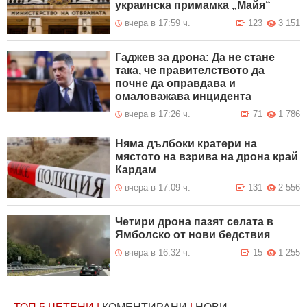
украинска примамка „Майя“
вчера в 17:59 ч.
123
3 151
Гаджев за дрона: Да не стане
така, че правителството да
почне да оправдава и
омаловажава инцидента
вчера в 17:26 ч.
71
1 786
Няма дълбоки кратери на
мястото на взрива на дрона край
Кардам
вчера в 17:09 ч.
131
2 556
Четири дрона пазят селата в
Ямболско от нови бедствия
вчера в 16:32 ч.
15
1 255