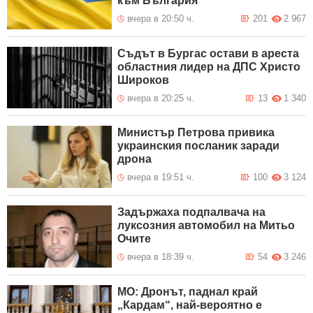
към България
вчера в 20:50 ч.
201
2 967
Съдът в Бургас остави в ареста
областния лидер на ДПС Христо
Широков
вчера в 20:25 ч.
13
1 340
Министър Петрова привика
украинския посланик заради
дрона
вчера в 19:51 ч.
100
3 124
Задържаха подпалвача на
луксозния автомобил на Митьо
Очите
вчера в 18:39 ч.
54
3 246
МО: Дронът, паднал край
„Кардам“, най-вероятно е