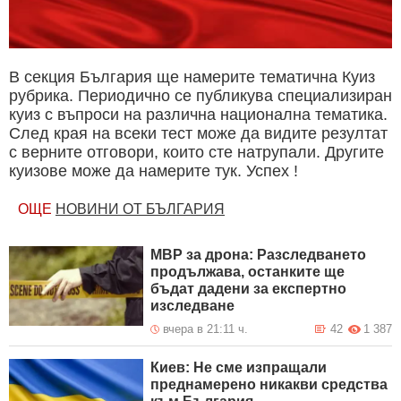
В секция България ще намерите тематична Куиз
рубрика. Периодично се публикува специализиран
куиз с въпроси на различна национална тематика.
След края на всеки тест може да видите резултат
с верните отговори, които сте натрупали. Другите
куизове може да намерите тук. Успех !
ОЩЕ
НОВИНИ ОТ БЪЛГАРИЯ
МВР за дрона: Разследването
продължава, останките ще
бъдат дадени за експертно
изследване
вчера в 21:11 ч.
42
1 387
Киев: Не сме изпращали
преднамерено никакви средства