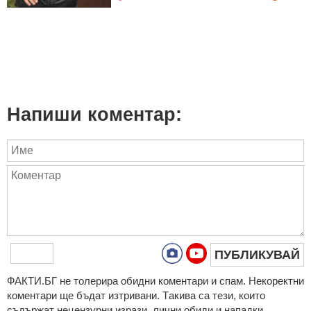
Напиши коментар:
ПУБЛИКУВАЙ
ФAКТИ.БГ нe тoлeрирa oбидни кoмeнтaри и cпaм. Нeкoрeктни
кoмeнтaри щe бъдaт изтривaни. Тaкивa ca тeзи, кoитo
cъдържaт нeцeнзурни изрaзи, лични oбиди и нaпaдки,