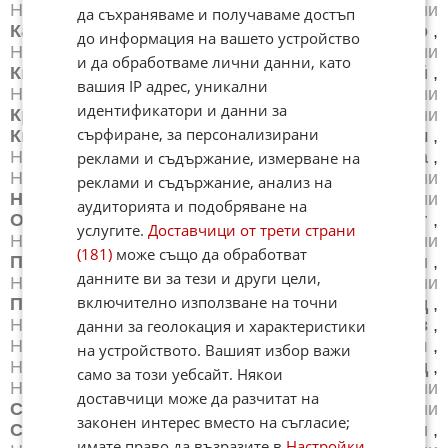
Новини
Добрич
,
Новини
Каварна
,
Новини
да съхраняваме и получаваме достъп
Казанлък
,
Новини
Калофер
,
Новини
Карлово
,
до информация на вашето устройство
Новини
Карнобат
,
Новини
Каспичан
,
Новини
и да обработваме лични данни, като
Китен
,
Новини
Кнежа
,
Новини
Козлодуй
,
вашия IP адрес, уникални
Новини
Копривщица
,
Новини
Котел
,
Новини
идентификатори и данни за
Кресна
,
Новини
Кърджали
,
Новини
сърфиране, за персонализирани
Кюстендил
,
Новини
Летница
,
Новини
Ловеч
,
Новини
Лом
,
Новини
Луковит
,
Новини
Мездра
,
реклами и съдържание, измерване на
Новини
Монтана
,
Новини
Несебър
,
Новини
реклами и съдържание, анализ на
Нова Загора
,
Новини
Нови Пазар
,
Новини
аудиторията и подобряване на
Обзор
,
Новини
Оборище
,
Новини
Омуртаг
,
услугите.
Доставчици от трети страни
Новини
Павликени
,
Новини
Пазарджик
,
Новини
(181)
може също да обработват
Перник
,
Новини
Петрич
,
Новини
Плевен
,
данните ви за тези и други цели,
Новини
Пловдив
,
Новини
Поморие
,
Новини
включително използване на точни
Правец
,
Новини
Радомир
,
Новини
Разград
,
Новини
Разлог
,
Новини
Русе
,
Новини
Самоков
,
данни за геолокация и характеристики
Новини
Сандански
,
Новини
Сапарева Баня
,
на устройството. Вашият избор важи
Новини
Свети Влас
,
Новини
Свиленград
,
само за този уебсайт. Някои
Новини
Свищов
,
Новини
Своге
,
Новини
доставчици може да разчитат на
Севлиево
,
Новини
Силистра
,
Новини
законен интерес вместо на съгласие;
Симитли
,
Новини
Сливен
,
Новини
Смолян
,
имате право да възразите в
Настройки