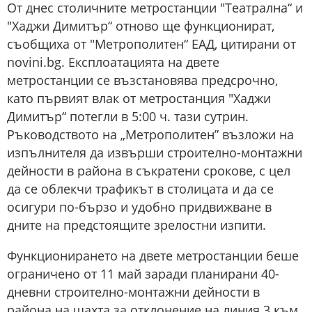
От днес столичните метростанции "Театрална“ и
"Хаджи Димитър“ отново ще функционират,
съобщиха от "Метрополитен“ ЕАД, цитирани от
novini.bg. Експлоатацията на двете
метростанции се възстановява предсрочно,
като първият влак от метростанция "Хаджи
Димитър“ потегли в 5:00 ч. тази сутрин.
Ръководството на „Метрополитен” възложи на
изпълнителя да извърши строително-монтажни
дейности в района в съкратени срокове, с цел
да се облекчи трафикът в столицата и да се
осигури по-бързо и удобно придвижване в
дните на предстоящите зрелостни изпити.
Функционирането на двете метростанции беше
ограничено от 11 май заради планирани 40-
дневни строително-монтажни дейности в
района на шахта за отклонение на линия 3 към