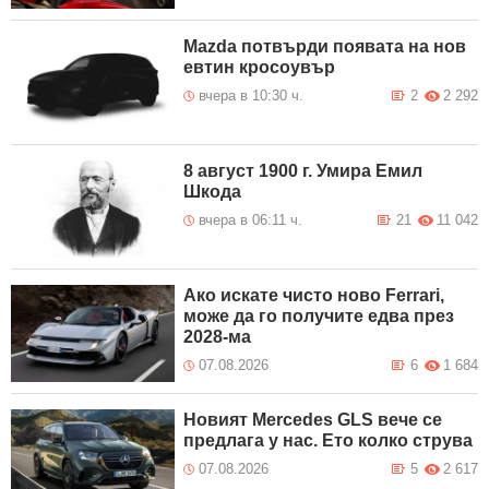
Възстановено е движението по
8 Август 2026
АМ "Струма" „ГКПП Кулата“ –
21:12
Mazda потвърди появата на нов
София посока София при км
129+200.
евтин кросоувър
вчера в 10:30 ч.
2
2 292
8 август 1900 г. Умира Емил
Шкода
вчера в 06:11 ч.
21
11 042
Ако искате чисто ново Ferrari,
може да го получите едва през
2028-ма
07.08.2026
6
1 684
Новият Mercedes GLS вече се
предлага у нас. Ето колко струва
07.08.2026
5
2 617