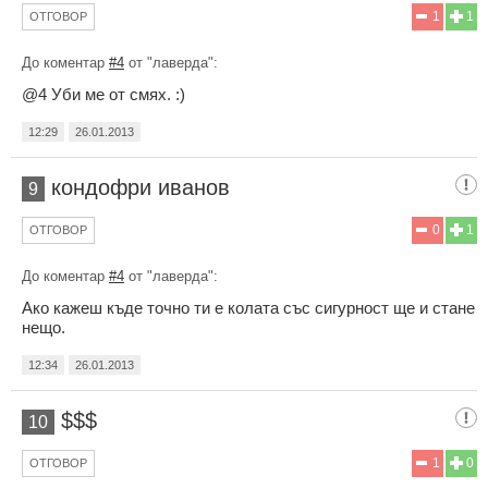
1
1
ОТГОВОР
До коментар
#4
от "лаверда":
@4 Уби ме от смях. :)
12:29
26.01.2013
кондофри иванов
9
0
1
ОТГОВОР
До коментар
#4
от "лаверда":
Ако кажеш къде точно ти е колата със сигурност ще и стане
нещо.
12:34
26.01.2013
$$$
10
1
0
ОТГОВОР