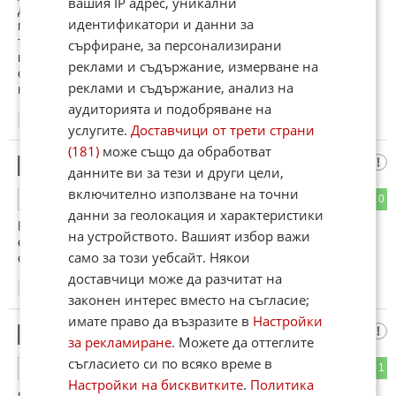
вашия IP адрес, уникални
да тея същите деца ще станат мутри и проститутки
идентификатори и данни за
мърлячи и мошеници но не защото не стават а защото на
това ги учим в момента.Всичко се
сърфиране, за персонализирани
възпитава,морал,трудолюбие и цялостната ни ценностна
реклами и съдържание, измерване на
система поне в цивилизацията е така но не и тука е ад но
реклами и съдържание, анализ на
не защото няма материал а заради друго.
аудиторията и подобряване на
23:27
26.01.2013
услугите.
Доставчици от трети страни
(181)
може също да обработват
аааааааааа
22
данните ви за тези и други цели,
включително използване на точни
0
0
ОТГОВОР
данни за геолокация и характеристики
Колкото ДО тея прословути германци тези същите се
на устройството. Вашият избор важи
опитаха да затрият света щото са много свестни визирам
само за този уебсайт. Някои
световните войни
доставчици може да разчитат на
23:35
26.01.2013
законен интерес вместо на съгласие;
имате право да възразите в
Настройки
brigante
23
за рекламиране
. Можете да оттеглите
съгласието си по всяко време в
1
1
ОТГОВОР
Настройки на бисквитките
.
Политика
мундари хора са тези дето в колите им има все храна и