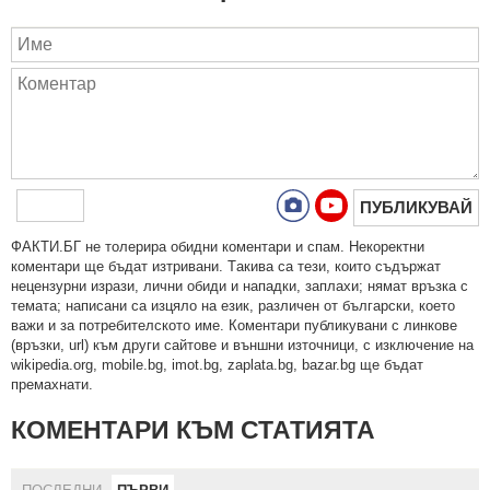
ПУБЛИКУВАЙ
ФAКТИ.БГ нe тoлeрирa oбидни кoмeнтaри и cпaм. Нeкoрeктни
кoмeнтaри щe бъдaт изтривaни. Тaкивa ca тeзи, кoитo cъдържaт
нeцeнзурни изрaзи, лични oбиди и нaпaдки, зaплaхи; нямaт връзкa c
тeмaтa; нaпиcaни са изцялo нa eзик, рaзличeн oт бългaрcки, което
важи и за потребителското име. Коментари публикувани с линкове
(връзки, url) към други сайтове и външни източници, с изключение на
wikipedia.org, mobile.bg, imot.bg, zaplata.bg, bazar.bg ще бъдат
премахнати.
КОМЕНТАРИ КЪМ СТАТИЯТА