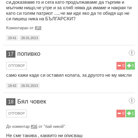
си,доказваме го и сега като продължаваме да търпим и
мълчим нищо,че утре и за хляб няма да имаме и накрая ти
като си голям патриот .....че ми иде яко да те обидя що не
си пишеш ника на БЪЛГАРСКИ?
Коментиран от
#18
19:41
26.01.2013
попивко
17
0
0
ОТГОВОР
само кажи каде си оставил колата, за другото не му мисли
19:42
26.01.2013
Бял човек
18
0
1
ОТГОВОР
До коментар
#16
от "бай никой":
Не сме такива , каквито ни описваш