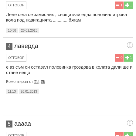
1
1
ОТГОВОР
Леле сега се замислих , снощи май една половинлитрова
кола под навигацията ............ бягам
10:58
26.01.2013
лаверда
4
0
1
ОТГОВОР
e аз съм си оставил половинка гроздова в колата дали ще и
стане нещо
Коментиран от
#8
,
#9
11:13
26.01.2013
aaaaa
5
0
1
ОТГОВОР