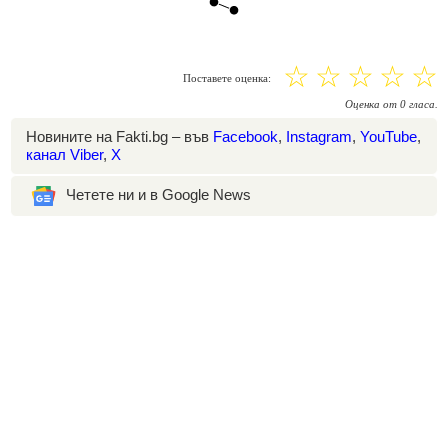
☆
☆
☆
☆
☆
Поставете оценка:
Оценка
от
0
гласа.
Новините на Fakti.bg – във
Facebook
,
Instagram
,
YouTube
,
канал Viber
,
X
Четете ни и в Google News