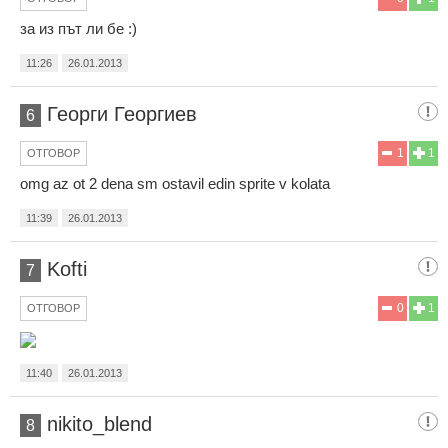
за из път ли бе :)
11:26
26.01.2013
Георги Георгиев
6
1
1
ОТГОВОР
omg az ot 2 dena sm ostavil edin sprite v kolata
11:39
26.01.2013
Kofti
7
0
1
ОТГОВОР
11:40
26.01.2013
nikito_blend
8