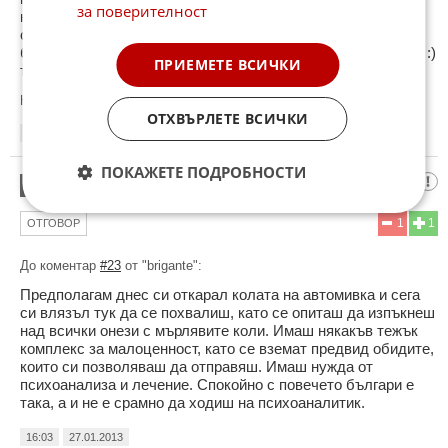
за поверителност
напитки, и други разни неща разхвърляни из колата и си
седят там със седмици и месеци...превръщат си колите в
боклучарник и самите им коли са едни мърляви, изцапани :)
ПРИЕМЕТЕ ВСИЧКИ
този на снимата е поредният серсемин
Коментиран от
#24
ОТХВЪРЛЕТЕ ВСИЧКИ
00:56
27.01.2013
ПОКАЖЕТЕ ПОДРОБНОСТИ
Ковънтри Роуд 4829
24
1
1
ОТГОВОР
До коментар
#23
от "brigante":
Предполагам днес си откарал колата на автомивка и сега
си влязъл тук да се похвалиш, като се опиташ да изпъкнеш
над всички онези с мърлявите коли. Имаш някакъв тежък
комплекс за малоценност, като се вземат предвид обидите,
които си позволяваш да отправяш. Имаш нужда от
психоанализа и лечение. Спокойно с повечето българи е
така, а и не е срамно да ходиш на психоаналитик.
16:03
27.01.2013