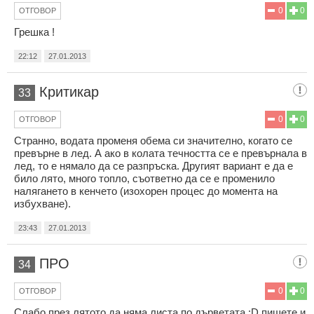
0
0
ОТГОВОР
Грешка !
22:12
27.01.2013
Критикар
33
0
0
ОТГОВОР
Странно, водата променя обема си значително, когато се
превърне в лед. А ако в колата течността се е превърнала в
лед, то е нямало да се разпръска. Другият вариант е да е
било лято, много топло, съответно да се е променило
налягането в кенчето (изохорен процес до момента на
избухване).
23:43
27.01.2013
ПРО
34
0
0
ОТГОВОР
Слабо през лятото да няма листа по дърветата :D пишете и