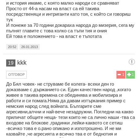
и история имаме, с която малко народи се сравняват
Просто от 44-а насам на власт са ей такива
посредственяци и интриганти като тоя, с който си говориш
тук
И понеже за 70 години докараха народа до мизерия, сега му
пълнят главите с това колко са тъпи тия и ония
Ей това е положението - на власт е тъпотата
20:52
26.01.2013
kkk
19
1
1
ОТГОВОР
До Бял човек- не струваме бе колега- всеки ден го
доказваме с държанието си. Един качествен народ ,когато
живее в такива времена се обединява и мобилизира и
работи и си помага.Няма да давам изтъркания пример с
немския народ след войната. Българите сме
агресивни,алчни и най-вече незадружни. Погледни на какво
приличат общите неща- тези които не са лично наши -тва са
входове на блокове ,градинки ,пейки-каквото се сетиш
-всичко това е о.рано опикано и изпотрошено. И не ми
казвайте ,че агресията и всичко тва е от беднотия и