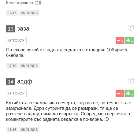
Коментиран от
#16
16:17
26.01.2013
заза
13
0
1
ОТГОВОР
По-скоро някой от задната седалка е стоварил 10бири+5-
6кебапа.
17:10
26.01.2013
асдф
14
0
1
ОТГОВОР
Кутийката се замразява вечерта, спуква се, но течността е
замръзнала. Дори сутринта да се размрази, тя ще се
разтече надолу, няма да изпръска. Според мен версията от
коментарите със задната седалка е по-вярна. :D
18:16
26.01.2013