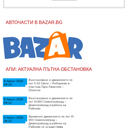
АВТОЧАСТИ В BAZAR.BG
АПИ: АКТУАЛНА ПЪТНА ОБСТАНОВКА
Възстановено е движението по
9 Август 2026
път II-16 Своге – Ребърково в
08:19
участъка Гара Лакатник –
Оплетня
Възстановено е движението по
9 Август 2026
път III-663 Симеоновград –
08:12
Димитровград в района на
Райново
Временно движението по път III-
9 Август 2026
663 Симеоновград –
08:12
Димитровград в района на
Райново се осъществява