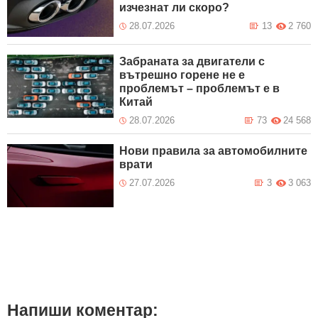
изчезнат ли скоро?
28.07.2026
13
2 760
Забраната за двигатели с
вътрешно горене не е
проблемът – проблемът е в
Китай
28.07.2026
73
24 568
Нови правила за автомобилните
врати
27.07.2026
3
3 063
Напиши коментар: