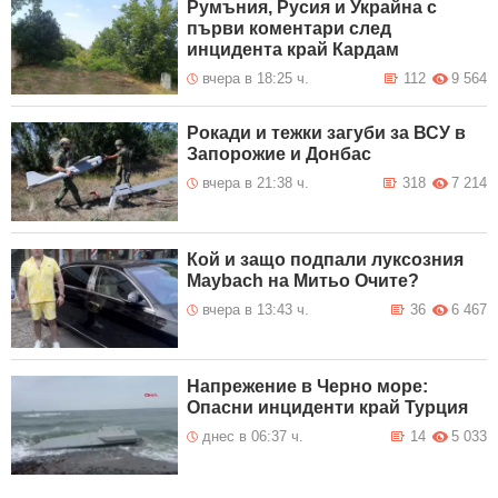
Румъния, Русия и Украйна с
първи коментари след
инцидента край Кардам
вчера в 18:25 ч.
112
9 564
Рокади и тежки загуби за ВСУ в
Запорожие и Донбас
вчера в 21:38 ч.
318
7 214
Кой и защо подпали луксозния
Maybach на Митьо Очите?
вчера в 13:43 ч.
36
6 467
Напрежение в Черно море:
Опасни инциденти край Турция
днес в 06:37 ч.
14
5 033