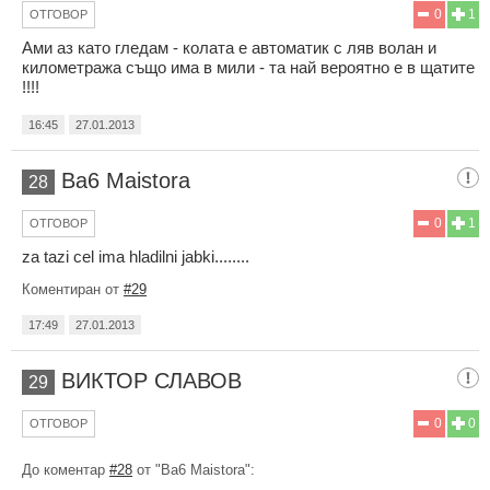
0
1
ОТГОВОР
Ами аз като гледам - колата е автоматик с ляв волан и
километража също има в мили - та най вероятно е в щатите
!!!!
16:45
27.01.2013
Ba6 Maistora
28
0
1
ОТГОВОР
za tazi cel ima hladilni jabki........
Коментиран от
#29
17:49
27.01.2013
ВИКТОР СЛАВОВ
29
0
0
ОТГОВОР
До коментар
#28
от "Ba6 Maistora":