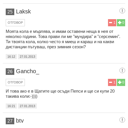
Laksk
25
1
0
ОТГОВОР
Моята кола е мърлява, и имам оставени неща в нея от
няколко години. Това прави ли ме "мундира" и "серсемин".
Ти твоята кола, колко често я миеш и караш и на какви
дистанции пътуваш, през зимния сезон?
16:12
27.01.2013
Gancho_
26
1
0
ОТГОВОР
И това ако е в Щатите ще осъди Пепси и ще си купи 20
такива коли:-))))
16:21
27.01.2013
btv
27