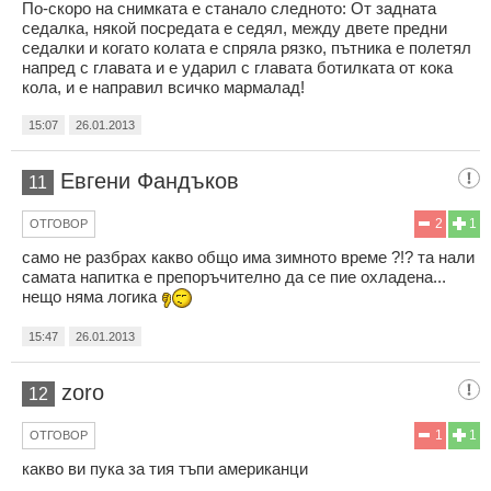
По-скоро на снимката е станало следното: От задната
седалка, някой посредата е седял, между двете предни
седалки и когато колата е спряла рязко, пътника е полетял
напред с главата и е ударил с главата ботилката от кока
кола, и е направил всичко мармалад!
15:07
26.01.2013
Евгени Фандъков
11
2
1
ОТГОВОР
само не разбрах какво общо има зимното време ?!? та нали
самата напитка е препоръчително да се пие охладена...
нещо няма логика
15:47
26.01.2013
zoro
12
1
1
ОТГОВОР
какво ви пука за тия тъпи американци