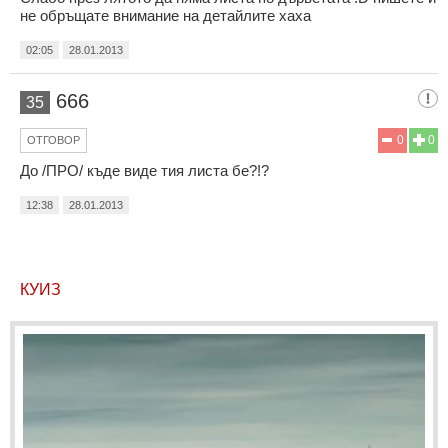
не обръщате внимание на детайлите хаха
02:05
28.01.2013
666
35
0
0
ОТГОВОР
До /ПРО/ къде виде тия листа бе?!?
12:38
28.01.2013
КУИЗ