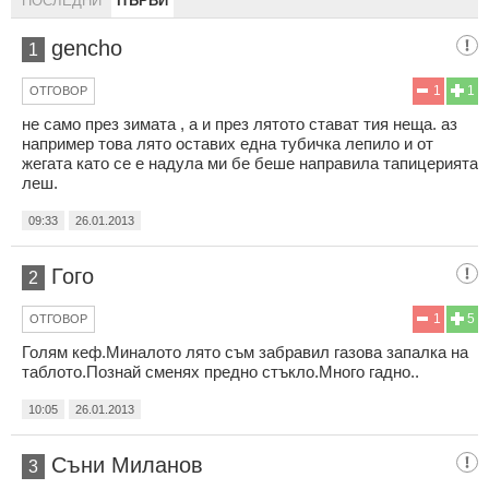
ПОСЛЕДНИ
ПЪРВИ
gencho
1
1
1
ОТГОВОР
не само през зимата , а и през лятото стават тия неща. аз
например това лято оставих една тубичка лепило и от
жегата като се е надула ми бе беше направила тапицерията
леш.
09:33
26.01.2013
Гого
2
1
5
ОТГОВОР
Голям кеф.Миналото лято съм забравил газова запалка на
таблото.Познай сменях предно стъкло.Много гадно..
10:05
26.01.2013
Съни Миланов
3