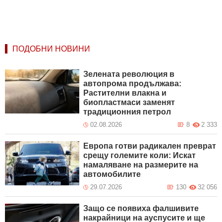
ПОДОБНИ НОВИНИ
Зелената революция в
автопрома продължава:
Растителни влакна и
биопластмаси заменят
традиционния петрол
02.08.2026
8
2 333
Европа готви радикален преврат
срещу големите коли: Искат
намаляване на размерите на
автомобилите
29.07.2026
130
32 056
Защо се появиха фалшивите
накрайници на ауспусите и ще