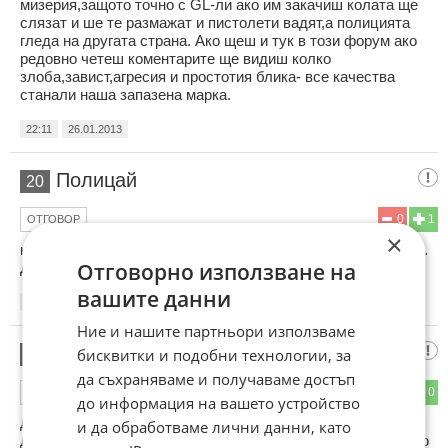
мизерия,защото точно с GL-ли ако им закачиш колата ще
слязат и ше те размажат и пистолети вадят,а полицията
гледа на другата страна. Ако щеш и тук в този форум ако
редовно четеш коментарите ще видиш колко
злоба,завист,агресия и простотия блика- все качества
станали наша запазена марка.
22:11
26.01.2013
Полицай
20
0
1
ОТГОВОР
×
ккк, за жалост правиш адски точно описание на българите.
Отговорно използване на
Дано повече хора осъзнават нещата както теб
вашите данни
22:41
26.01.2013
Ние и нашите партньори използваме
аааааааааа
бисквитки и подобни технологии, за
21
да съхраняваме и получаваме достъп
0
0
ОТГОВОР
до информация на вашето устройство
до ККК не е толкова просто пич не ставаме кои не стават,
и да обработваме лични данни, като
децата ни ли не стават нещо са генетично увредени ли кво