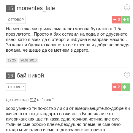
morientes_lale
15
0
0
ОТГОВОР
На мен така ми гръмна ама пластмасова бутилка от 1.5л
през лятото.. Просто я бях оставил на пода и от друсането
явно, като я взех да я отворя и избухна и направи мазало..
За капак и булката караше та се стресна и добре че овладя
волана, че щеше да се метнем в дерето..
19:25
26.01.2013
бай никой
16
2
1
ОТГОВОР
До коментар
#12
от "zoro ":
зоро умнико ти по-остър ли си от американците,по-добре ли
живееш от тях,стандарта на живот в Бг по як ли е от
американския ,ще ти кажа една горчива истина ние сме
тъпи,че сме робско племе,бездушно племе,че сме овчо
стадо мълчаливо и сме го доказали с историята