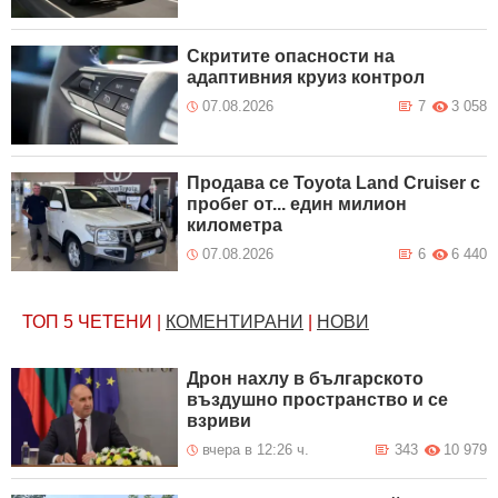
Скритите опасности на
адаптивния круиз контрол
07.08.2026
7
3 058
Продава се Toyota Land Cruiser с
пробег от... един милион
километра
07.08.2026
6
6 440
ТОП 5
ЧЕТЕНИ
|
КОМЕНТИРАНИ
|
НОВИ
Дрон нахлу в българското
въздушно пространство и се
взриви
вчера в 12:26 ч.
343
10 979