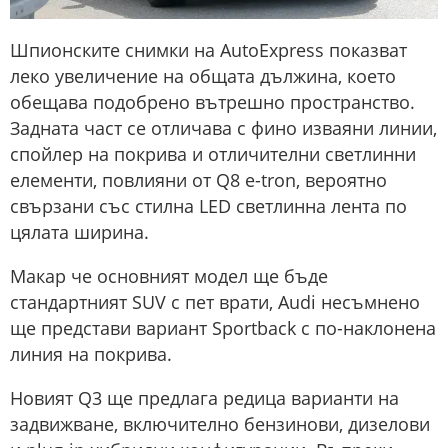
Шпионските снимки на AutoExpress показват
леко увеличение на общата дължина, което
обещава подобрено вътрешно пространство.
Задната част се отличава с фино изваяни линии,
спойлер на покрива и отличителни светлинни
елементи, повлияни от Q8 e-tron, вероятно
свързани със стилна LED светлинна лента по
цялата ширина.
Макар че основният модел ще бъде
стандартният SUV с пет врати, Audi несъмнено
ще представи вариант Sportback с по-наклонена
линия на покрива.
Новият Q3 ще предлага редица варианти на
задвижване, включително бензинови, дизелови