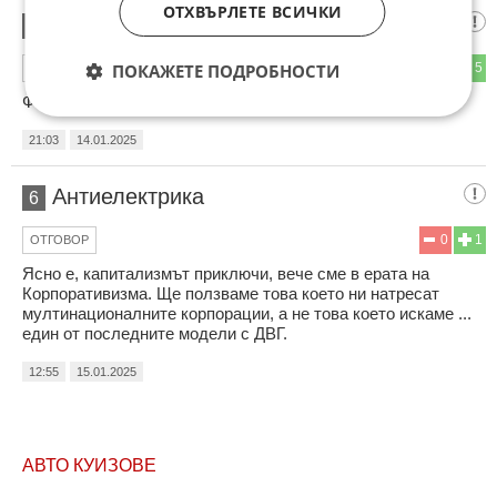
ОТХВЪРЛЕТЕ ВСИЧКИ
Гнида
5
1
5
ПОКАЖЕТЕ ПОДРОБНОСТИ
ОТГОВОР
Фаровете от Китай ли са поръчани !?
21:03
14.01.2025
Антиелектрика
6
0
1
ОТГОВОР
Ясно е, капитализмът приключи, вече сме в ерата на
Корпоративизма. Ще ползваме това което ни натресат
мултинационалните корпорации, а не това което искаме ...
един от последните модели с ДВГ.
12:55
15.01.2025
АВТО КУИЗОВЕ