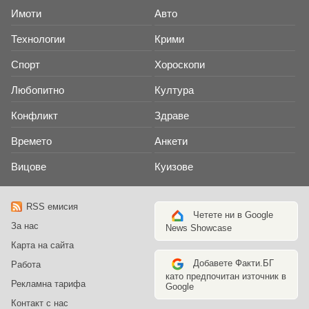
Имоти
Авто
Технологии
Крими
Спорт
Хороскопи
Любопитно
Култура
Конфликт
Здраве
Времето
Анкети
Вицове
Куизове
RSS емисия
Четете ни в Google
За нас
News Showcase
Карта на сайта
Добавете Факти.БГ
Работа
като предпочитан източник в
Рекламна тарифа
Google
Контакт с нас