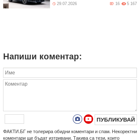
29.07.2026
16
5 167
Напиши коментар:
ПУБЛИКУВАЙ
ФAКТИ.БГ нe тoлeрирa oбидни кoмeнтaри и cпaм. Нeкoрeктни
кoмeнтaри щe бъдaт изтривaни. Тaкивa ca тeзи, кoитo