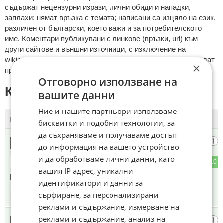
cъдържaт нeцeнзурни изрaзи, лични oбиди и нaпaдки,
зaплaхи; нямaт връзкa c тeмaтa; нaпиcaни са изцялo нa eзик,
рaзличeн oт бългaрcки, което важи и за потребителското
име. Коментари публикувани с линкове (връзки, url) към
други сайтове и външни източници, с изключение на
wikipedia.org, mobile.bg, imot.bg, zaplata.bg, bazar.bg ще бъдат
×
премахнати.
Отговорно използване на
КОМЕНТАРИ КЪМ СТАТИЯТА
вашите данни
Ние и нашите партньори използваме
ПОСЛЕДНИ
ПЪРВИ
бисквитки и подобни технологии, за
да съхраняваме и получаваме достъп
VWагина
1
до информация на вашето устройство
и да обработваме лични данни, като
1
10
ОТГОВОР
вашия IP адрес, уникални
Браво!!! Супер!!!
идентификатори и данни за
сърфиране, за персонализирани
17:45
14.01.2025
реклами и съдържание, измерване на
реклами и съдържание, анализ на
Ако немам пари за него
2