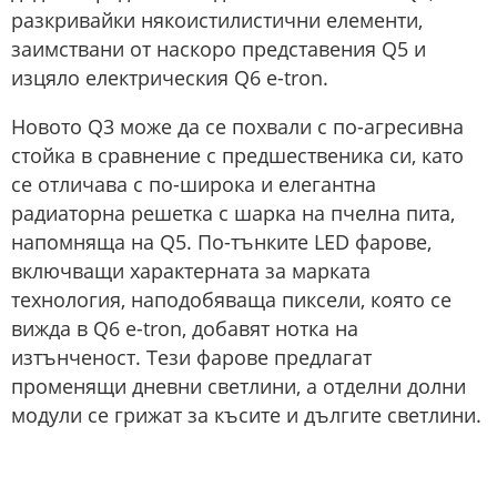
разкривайки някоистилистични елементи,
заимствани от наскоро представения Q5 и
изцяло електрическия Q6 e-tron.
Новото Q3 може да се похвали с по-агресивна
стойка в сравнение с предшественика си, като
се отличава с по-широка и елегантна
радиаторна решетка с шарка на пчелна пита,
напомняща на Q5. По-тънките LED фарове,
включващи характерната за марката
технология, наподобяваща пиксели, която се
вижда в Q6 e-tron, добавят нотка на
изтънченост. Тези фарове предлагат
променящи дневни светлини, а отделни долни
модули се грижат за късите и дългите светлини.