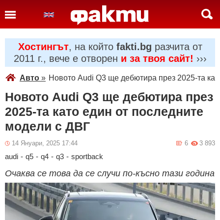
Хостингът
, на който
fakti.bg
разчита от
2011 г., вече е отворен
и за твоя сайт!
›››
Авто
»
Новото Audi Q3 ще дебютира през 2025-та кат
Новото Audi Q3 ще дебютира през
2025-та като един от последните
модели с ДВГ
14 Януари, 2025 17:44
6
3 893
audi
-
q5
-
q4
-
q3
-
sportback
Очаква се това да се случи по-късно тази година