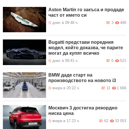
Възстановено е движението по
6 Август 2026
Aston Martin го закъса и продаде
път II-16 при км 33+000 гара
20:50
Лакатник
част от името си
Възстановено е движението по
днес в 09:48 ч.
3
440
6 Август 2026
път III-8402 с. Церово – с.
20:50
Виноградец
Временно се ограничава
6 Август 2026
движението по път II-16 и в
Bugatti представи поредния
20:50
двете посоки Искърско дефиле
модел, който доказва, че парите
при Гара Лакатник
могат да купят всичко
Бюлетин за 06.08.2026 17:30
6 Август 2026
18:25
днес в 09:41 ч.
0
521
BMW даде старт на
производството на новото i3
вчера в 20:22 ч.
11
1 669
Москвич 3 достигна рекордно
ниска цена
вчера в 17:23 ч.
62
33 053