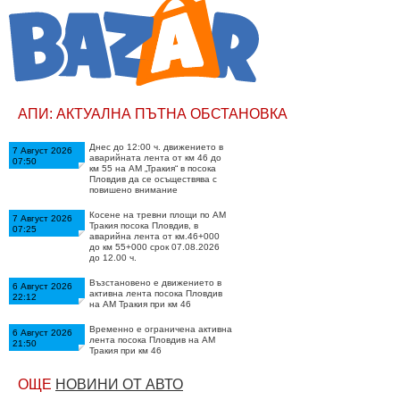
АПИ: АКТУАЛНА ПЪТНА ОБСТАНОВКА
Днес до 12:00 ч. движението в
7 Август 2026
аварийната лента от км 46 до
07:50
км 55 на АМ „Тракия“ в посока
Пловдив да се осъществява с
повишено внимание
Косене на тревни площи по АМ
7 Август 2026
Тракия посока Пловдив, в
07:25
аварийна лента от км.46+000
до км 55+000 срок 07.08.2026
до 12.00 ч.
Възстановено е движението в
6 Август 2026
активна лента посока Пловдив
22:12
на АМ Тракия при км 46
Временно е ограничена активна
6 Август 2026
лента посока Пловдив на АМ
21:50
Тракия при км 46
Възстановено е движението за
6 Август 2026
ОЩЕ
НОВИНИ ОТ АВТО
МПС над 12т на АМ Тракия
20:50
посока Пловдив.