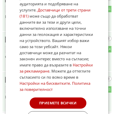
аудиторията и подобряване на
2
11
ОТГОВОР
услугите.
Доставчици от трети страни
(181)
може също да обработват
Боли ме шмайзера
данните ви за тези и други цели,
17:46
14.01.2025
включително използване на точни
данни за геолокация и характеристики
Дудов
3
на устройството. Вашият избор важи
само за този уебсайт. Някои
4
14
ОТГОВОР
доставчици може да разчитат на
Супер е.Електричките са за пeдaли
законен интерес вместо на съгласие;
имате право да възразите в
Настройки
17:49
14.01.2025
за рекламиране
. Можете да оттеглите
съгласието си по всяко време в
Хи хи хи
4
Настройки на бисквитките
.
Политика
за поверителност
1
11
ОТГОВОР
Който иска да си купува трафопост на колела. 😂
ПРИЕМЕТЕ ВСИЧКИ
20:14
14.01.2025