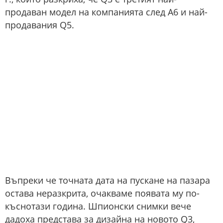
продаван модел на компанията след A6 и най-
продавания Q5.
Въпреки че точната дата на пускане на пазара
остава неразкрита, очакваме появата му по-
къснотази година. Шпионски снимки вече
дадоха представа за дизайна на новото Q3,