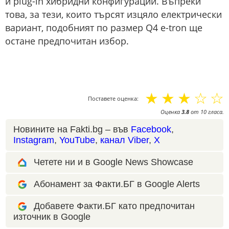
и plug-in хибридни конфигурации. Въпреки
това, за тези, които търсят изцяло електрически
вариант, подобният по размер Q4 e-tron ще
остане предпочитан избор.
☆
☆
☆
☆
☆
Поставете оценка:
Оценка
3.8
от
10
гласа.
Новините на Fakti.bg – във
Facebook
,
Instagram
,
YouTube
,
канал Viber
,
X
Четете ни и в Google News Showcase
Абонамент за Факти.БГ в Google Alerts
Добавете Факти.БГ като предпочитан
източник в Google