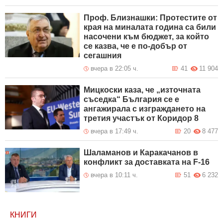
Проф. Близнашки: Протестите от
края на миналата година са били
насочени към бюджет, за който
се казва, че е по-добър от
сегашния
вчера в 22:05 ч.
41
11 904
Мицкоски каза, че „източната
съседка“ България се е
ангажирала с изграждането на
третия участък от Коридор 8
вчера в 17:49 ч.
20
8 477
Шаламанов и Каракачанов в
конфликт за доставката на F-16
вчера в 10:11 ч.
51
6 232
КНИГИ