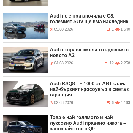
Audi не е приключила с Q8,
големият SUV ще има наследник
05.08.2026
1
1 540
Audi отправя смели твърдения с
новото А2
04.08.2026
12
2 258
Audi RSQ8-LE 1000 от ABT стана
най-бързият кросоувър в света с
гаранция
02.08.2026
6
4 163
Това е най-голямото и най-
луксозно Audi правено някога –
запознайте се с Q9