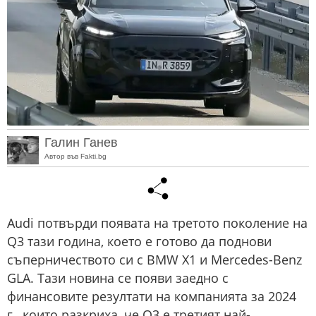
Галин Ганев
Автор във Fakti.bg
Audi потвърди появата на третото поколение на
Q3 тази година, което е готово да поднови
съперничеството си с BMW X1 и Mercedes-Benz
GLA. Тази новина се появи заедно с
финансовите резултати на компанията за 2024
г., които разкриха, че Q3 е третият най-