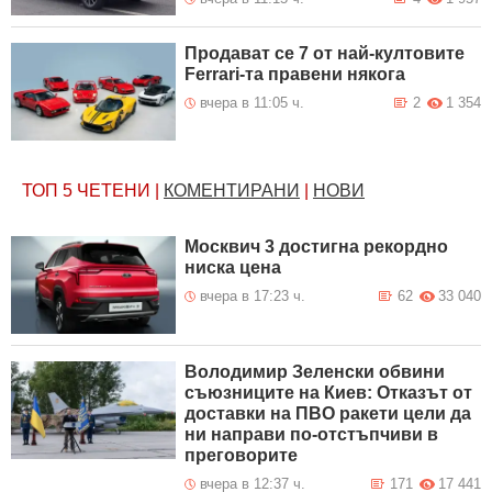
Продават се 7 от най-култовите
Ferrari-та правени някога
вчера в 11:05 ч.
2
1 354
ТОП 5
ЧЕТЕНИ
|
КОМЕНТИРАНИ
|
НОВИ
Москвич 3 достигна рекордно
ниска цена
вчера в 17:23 ч.
62
33 040
Володимир Зеленски обвини
съюзниците на Киев: Отказът от
доставки на ПВО ракети цели да
ни направи по-отстъпчиви в
преговорите
вчера в 12:37 ч.
171
17 441