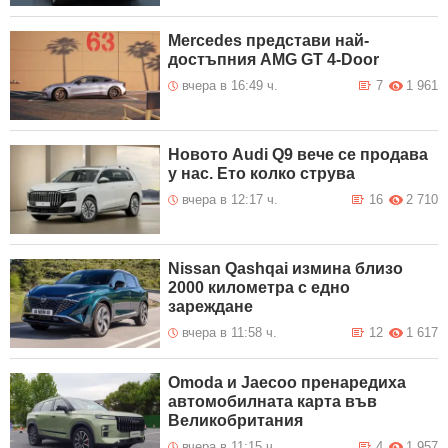
Mercedes представи най-
достъпния AMG GT 4-Door
вчера в 16:49 ч.
7
1 961
Новото Audi Q9 вече се продава
у нас. Ето колко струва
вчера в 12:17 ч.
16
2 710
Nissan Qashqai измина близо
2000 километра с едно
зареждане
вчера в 11:58 ч.
12
1 617
Omoda и Jaecoo пренаредиха
автомобилната карта във
Великобритания
вчера в 11:15 ч.
4
1 957