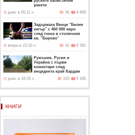
руските балистични
ракети
днес в 05:11 ч.
30
9 908
Задържаха Венци "Белия
негър" с 460 000 евро
след гонка в столичния
кв. "Борово"
вчера в 23:10 ч.
42
8 391
Румъния, Русия и
Украйна с първи
коментари след
инцидента край Кардам
днес в 18:25 ч.
103
5 185
КНИГИ