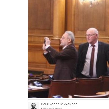
Венцислав Михайлов
Автор във Fakti.bg