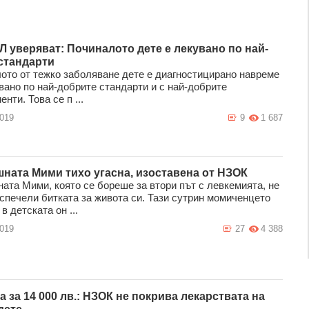
Л уверяват: Починалото дете е лекувано по най-
стандарти
ото от тежко заболяване дете е диагностицирано навреме
вано по най-добрите стандарти и с най-добрите
нти. Това се п ...
2019
9
1 687
шната Мими тихо угасна, изоставена от НЗОК
ната Мими, която се бореше за втори път с левкемията, не
 спечели битката за живота си. Тази сутрин момиченцето
в детската он ...
2019
27
4 388
 за 14 000 лв.: НЗОК не покрива лекарствата на