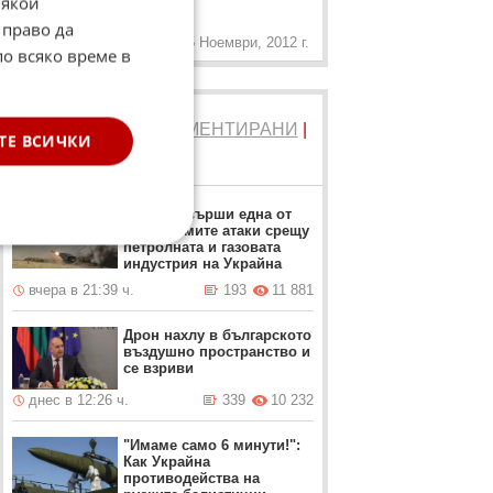
„
Някои
знае.
 право да
15 Ноември, 2012 г.
по всяко време в
ТОП 5
ЧЕТЕНИ
|
КОМЕНТИРАНИ
|
ТЕ ВСИЧКИ
НОВИ
Русия извърши една от
най-големите атаки срещу
петролната и газовата
индустрия на Украйна
вчера в 21:39 ч.
193
11 881
Дрон нахлу в българското
въздушно пространство и
се взриви
днес в 12:26 ч.
339
10 232
"Имаме само 6 минути!":
Как Украйна
противодейства на