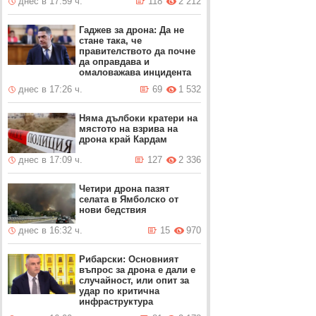
днес в 17:59 ч.
118
2 212
Гаджев за дрона: Да не
стане така, че
правителството да почне
да оправдава и
омаловажава инцидента
днес в 17:26 ч.
69
1 532
Няма дълбоки кратери на
мястото на взрива на
дрона край Кардам
днес в 17:09 ч.
127
2 336
Четири дрона пазят
селата в Ямболско от
нови бедствия
днес в 16:32 ч.
15
970
Рибарски: Основният
въпрос за дрона е дали е
случайност, или опит за
удар по критична
инфраструктура