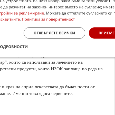
на устройството. Вашият избор важи само за този уебсайт. 
 да разчитат на законен интерес вместо на съгласие; имате
тройки за рекламиране
. Можете да оттеглите съгласието си 
н, а през 2017 г. се разболява от левкемия.
исквитките
.
Политика за поверителност
о преди няколко месеца зловещото заболяване се
о в ИСУЛ. Въпреки усилията на лекарите,
ОТХВЪРЛЕТЕ ВСИЧКИ
ПРИЕМЕ
, като вчера се наложи детето да бъде поставено
с сърцето и белите ѝ дробове.
ПОДРОБНОСТИ
ѝ са получили фактура за близо 14 000 лева заради
р“, които са използвани за лечението на
арствени продукти, които НЗОК заплаща по реда на
в края на април лекарствата да бъдат поети от
ямаше. Именно това ядоса червените.