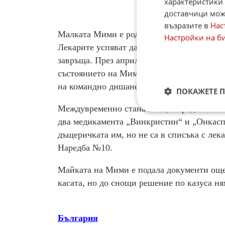
характеристики 
доставчици може
възразите в
Нас
Малката Мими е родена със Синдром на Дау
Настройки на б
Лекарите успяват да постигнат ремисия, н
завръща. През април момиченцето е приет
състоянието на Мими постоянно се влошава
на командно дишане заради усложнения съ
ПОКАЖЕТЕ 
Междувременно стана ясно, че родителите 
два медикамента „Винкристин“ и „Онкаспа
дъщеричката им, но не са в списъка с лек
Наредба №10.
Майката на Мими е подала документи още 
касата, но до снощи решение по казуса н
България