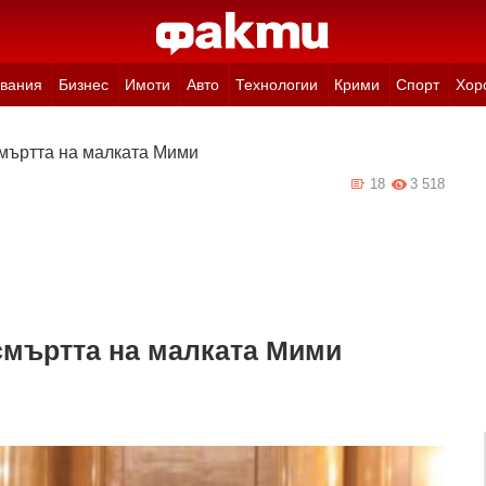
вания
Бизнес
Имоти
Авто
Технологии
Крими
Спорт
Хор
смъртта на малката Мими
18
3 518
смъртта на малката Мими