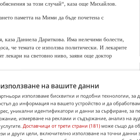
обяснения за този случай“, каза още Михайлов.
ането паметта на Мими да бъде почетена с
я, каза Даниела Дариткова. Има нелечими болести,
оса, че темата се използва политически. И лекарите
т лекари на световно ниво, заяви още доктор
 използване на вашите данни
артньори използваме бисквитки и подобни технологии, за 
остъп до информация на вашето устройство и да обработва
адрес, уникални идентификатори и данни за сърфиране, за 
ржание, измерване на реклами и съдържание, анализ на ау
 услугите.
Доставчици от трети страни (181)
може също да об
ези и други цели, включително използване на точни данни 