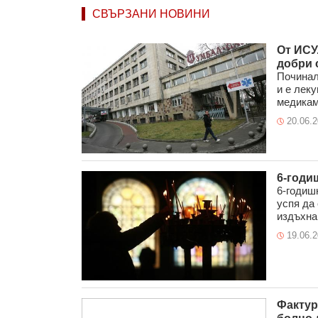
СВЪРЗАНИ НОВИНИ
От ИСУ
добри 
Починал
и е леку
медикаме
20.06.
6-годи
6-годиш
успя да
издъхна 
19.06.
Фактура