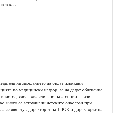
ната каса.
дателя на заседанието да бъдат извикани
цията по медицински надзор, за да дадат обяснение
свидетел, след това сливане на агенции в тази
ко много са затруднени детските онколози при
 да се явят тук директорът на НЗОК и директорът на