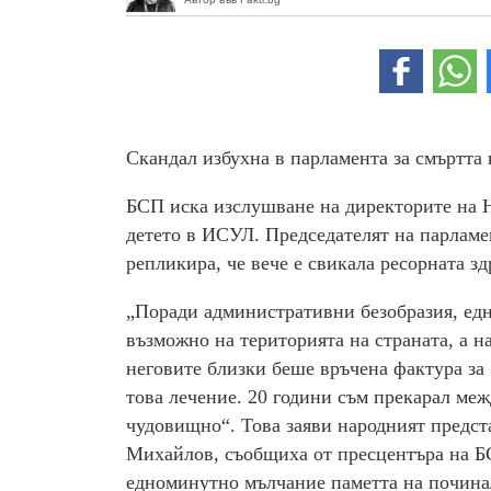
Скандал избухна в парламента за смъртта
БСП иска изслушване на директорите на 
детето в ИСУЛ. Председателят на парламе
репликира, че вече е свикала ресорната зд
„Поради административни безобразия, едн
възможно на територията на страната, а на
неговите близки беше връчена фактура за 1
това лечение. 20 години съм прекарал межд
чудовищно“. Това заяви народният предст
Михайлов, съобщиха от пресцентъра на
Б
едноминутно мълчание паметта на починал