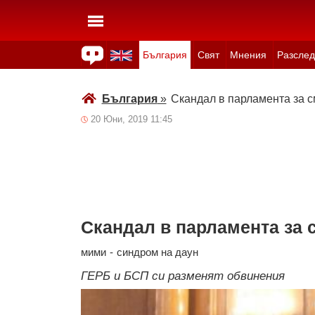
България
Свят
Мнения
Разслед
Здраве
Времето
Анкети
Вицове
Куизове
България
»
Скандал в парламента за 
20 Юни, 2019 11:45
Скандал в парламента за 
мими
-
синдром на даун
ГЕРБ и БСП си разменят обвинения