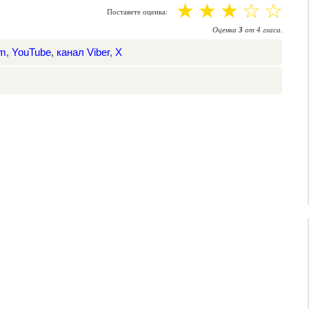
☆
☆
☆
☆
☆
Поставете оценка:
Оценка
3
от
4
гласа.
am
,
YouTube
,
канал Viber
,
X