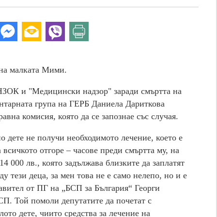
 на малката Мими.
НЗОК и "Медицински надзор" заради смъртта на
нтарната група на ГЕРБ Даниела Дариткова
равна комисия, която да се запознае със случая.
о дете не получи необходимото лечение, което е
 всичкото отгоре – часове преди смъртта му, на
4 000 лв., която задължава близките да заплатят
у тези деца, за мен това не е само нелепо, но и е
авител от ПГ на „БСП за България“ Георги
СП
. Той помоли депутатите да почетат с
ото дете, чиито средства за лечение на