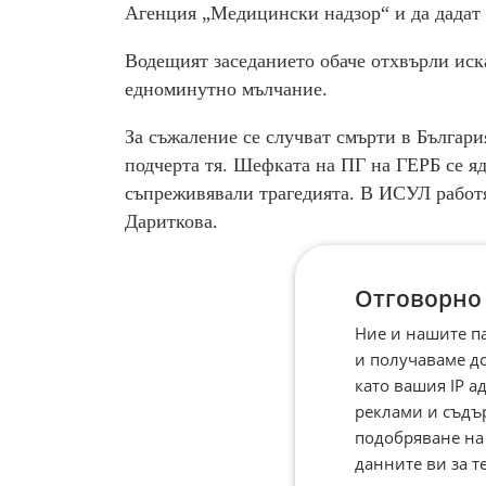
Агенция „Медицински надзор“ и да дадат 
Водещият заседанието обаче отхвърли иск
едноминутно мълчание.
За съжаление се случват смърти в Българи
подчерта тя. Шефката на ПГ на ГЕРБ се яд
съпреживявали трагедията. В ИСУЛ работя
Дариткова.
Отговорно
Ние и нашите п
и получаваме д
като вашия IP 
реклами и съдъ
подобряване на
данните ви за т