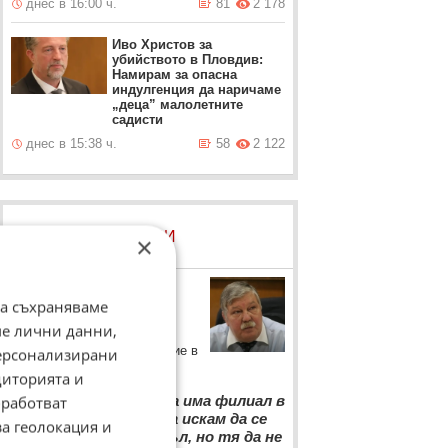
днес в 16:00 ч.
81
2 178
Иво Христов за
убийството в Пловдив:
Намирам за опасна
индулгенция да наричаме
„деца” малолетните
садисти
днес в 15:38 ч.
58
2 122
ЛОВЦИ НА БИСЕРИ
×
Ген. Стоян Тонев
да съхраняваме
По повод искането на
ме лични данни,
общинския съвет в Девин
ВМА да има свое поделение в
персонализирани
родопския град.
диторията и
“
"Военна болница да има филиал в
работват
Девин е все едно аз да искам да се
за геолокация и
оженя за Наоми Кембъл, но тя да не