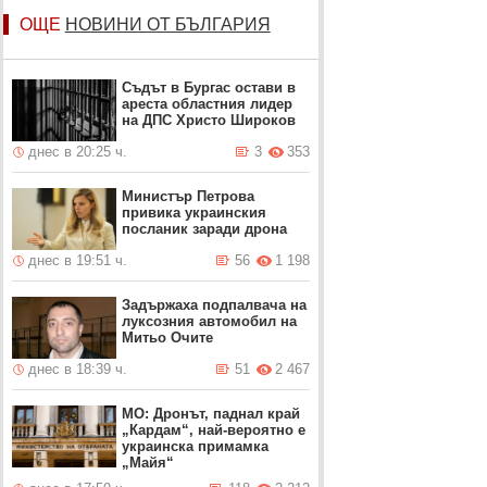
ОЩЕ
НОВИНИ ОТ БЪЛГАРИЯ
Съдът в Бургас остави в
ареста областния лидер
на ДПС Христо Широков
днес в 20:25 ч.
3
353
Министър Петрова
привика украинския
посланик заради дрона
днес в 19:51 ч.
56
1 198
Задържаха подпалвача на
луксозния автомобил на
Митьо Очите
днес в 18:39 ч.
51
2 467
МО: Дронът, паднал край
„Кардам“, най-вероятно е
украинска примамка
„Майя“