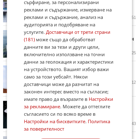
сърфиране, за персонализирани
падна под рекордно ниското си
реклами и съдържание, измерване на
ниво от 2018 година
реклами и съдържание, анализ на
вчера в 11:33 ч.
2
1 451
аудиторията и подобряване на
услугите.
Доставчици от трети страни
САЩ доставиха на Индия 3,6
(181)
може също да обработват
милиона тона втечнен природен
газ
данните ви за тези и други цели,
вчера в 11:11 ч.
10
1 525
включително използване на точни
данни за геолокация и характеристики
S&P Global запази рейтинга на
на устройството. Вашият избор важи
Грузия на BB
само за този уебсайт. Някои
вчера в 10:57 ч.
0
1 012
доставчици може да разчитат на
законен интерес вместо на съгласие;
имате право да възразите в
Настройки
Meta среща сериозни проблеми
за рекламиране
. Можете да оттеглите
в преговорите с индийското
съгласието си по всяко време в
правителство
Настройки на бисквитките
.
Политика
07.08.2026
0
1 343
за поверителност