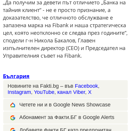
„Да получим за девети път отличието „Банка на
тайния клиент“ - не е просто признание, а
доказателство, че отличното обслужване е
запазена марка на Fibank и наша стратегическа
цел, която неотклонно се следва през годините“,
сподели г-н Никола Бакалов, Главен
изпълнителен директор (CEO) и Председател на
Управителния съвет на Fibank.
България
Новините на Fakti.bg – във
Facebook
,
Instagram
,
YouTube
,
канал Viber
,
X
Четете ни и в Google News Showcase
Абонамент за Факти.БГ в Google Alerts
Добавете Факти.БГ като предпочитан