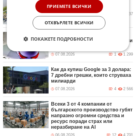
Исторически максимум на
ПРИЕМЕТЕ ВСИЧКИ
германския експорт
07.08.2026
13
2 237
ОТХВЪРЛЕТЕ ВСИЧКИ
Германската индустриална
ПОКАЖЕТЕ ПОДРОБНОСТИ
асоциация понижи прогнозата си
за растежа на световния БВП
07.08.2026
1
1 299
Как да купиш Google за 3 долара:
7 дребни грешки, които струваха
милиарди
07.08.2026
4
2 566
Всеки 3 от 4 компании от
българското производство губят
напразно огромни средства и
ресурс поради страх или
неразбиране на AI
06.08.2026
12
4 701