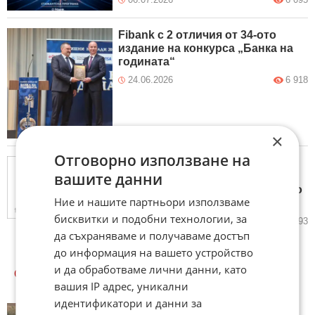
Fibank с 2 отличия от 34-ото
издание на конкурса „Банка на
годината“
24.06.2026
6 918
×
Отговорно използване на
Sofia Compliance Forum 2026:
вашите данни
Ключови тенденции в
съответствието и управлението
Ние и нашите партньори използваме
на бизнес риска в ерата на AI
бисквитки и подобни технологии, за
20.05.2026
4 993
да съхраняваме и получаваме достъп
до информация на вашето устройство
и да обработваме лични данни, като
ОЩЕ
НОВИНИ ОТ БИЗНЕС
вашия IP адрес, уникални
идентификатори и данни за
Нивото на водата в река Рейн