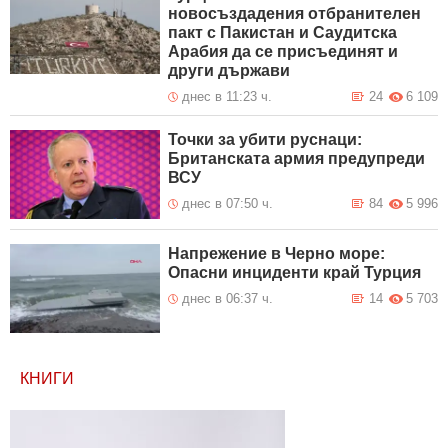
новосъздадения отбранителен
пакт с Пакистан и Саудитска
Арабия да се присъединят и
други държави
днес в 11:23 ч.
24
6 109
Точки за убити руснаци:
Британската армия предупреди
ВСУ
днес в 07:50 ч.
84
5 996
Напрежение в Черно море:
Опасни инциденти край Турция
днес в 06:37 ч.
14
5 703
КНИГИ