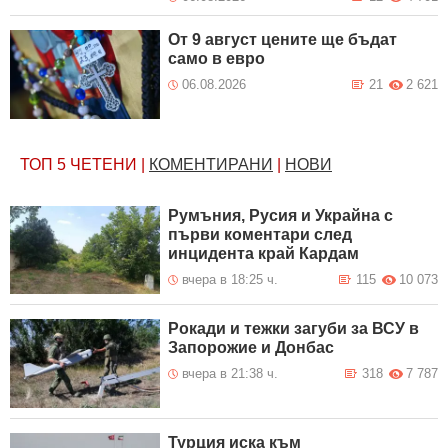
От 9 август цените ще бъдат
само в евро
06.08.2026
21
2 621
ТОП 5
ЧЕТЕНИ
|
КОМЕНТИРАНИ
|
НОВИ
Румъния, Русия и Украйна с
първи коментари след
инцидента край Кардам
вчера в 18:25 ч.
115
10 073
Рокади и тежки загуби за ВСУ в
Запорожие и Донбас
вчера в 21:38 ч.
318
7 787
Турция иска към