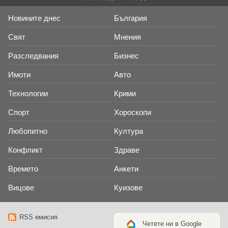
Новините днес
България
Свят
Мнения
Разследвания
Бизнес
Имоти
Авто
Технологии
Крими
Спорт
Хороскопи
Любопитно
Култура
Конфликт
Здраве
Времето
Анкети
Вицове
Куизове
RSS емисия
Четете ни в Google