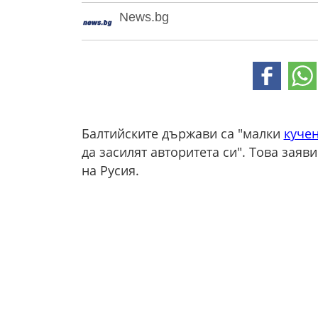
News.bg
Балтийските държави са "малки
куче
да засилят авторитета си". Това заяв
на Русия.