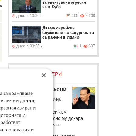
за евентуална агресия
а.
към Куба
днес в 10:30 ч.
105
2 200
Двама сирийски
служители по сигурността
са ранени в Идлиб
днес в 09:50 ч.
1
697
×
ЛОВЦИ НА БИСЕРИ
Силвио Берлускони
да съхраняваме
Италианският премиер,
ме лични данни,
цитиран от "Тайм",
персонализирани
обяснява страстта си към
диторията и
жените, която по-късно му докара
работват
няколко съдебни дела:
за геолокация и
“