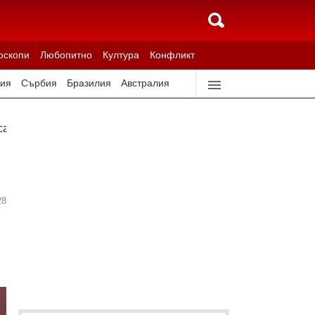
оскопи
Любопитно
Култура
Конфликт
ия
Сърбия
Бразилия
Австралия
идерландия
Северна Корея
са много малки
28