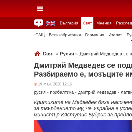
България
Свят
Мнения
Разслед
Здраве
Времето
Анкети
Вицове
Куизове
САЩ
Великобритания
Германия
Италия
Ру
Япония
Швейцария
Северна Македония
Тур
Свят
»
Русия
»
Дмитрий Медведев се по
Всички държави
Унгария
Дмитрий Медведев се поди
Разбираемо е, мозъците и
19 Май, 2026 12:16
русия
-
прибалтика
-
дмитрий медведев
-
латв
Критиките на Медведев бяха насочен
за твърдението му, че Украйна е усп
министър Кястутис Будрис за предло