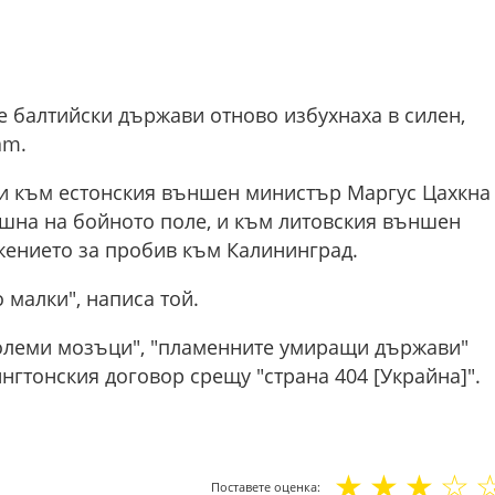
е балтийски държави отново избухнаха в силен,
am.
ни към естонския външен министър Маргус Цахкна
ешна на бойното поле, и към литовския външен
жението за пробив към Калининград.
 малки", написа той.
големи мозъци", "пламенните умиращи държави"
нгтонския договор срещу "страна 404 [Украйна]".
☆
☆
☆
☆
Поставете оценка: