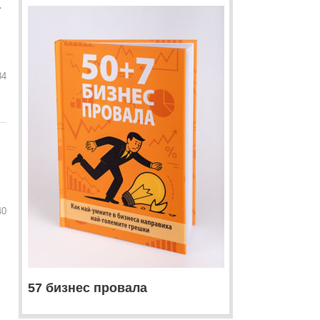
а
84
40
57 бизнес провала