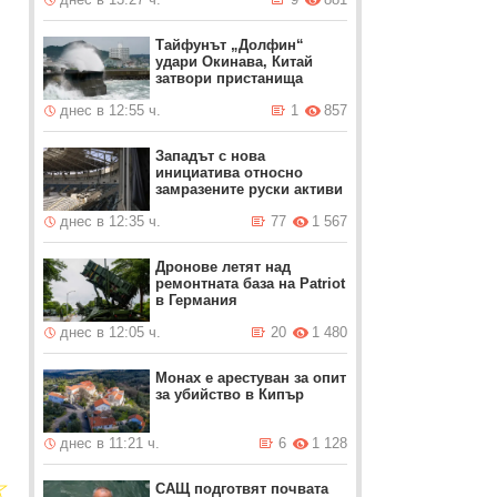
Тайфунът „Долфин“
удари Окинава, Китай
затвори пристанища
днес в 12:55 ч.
1
857
Западът с нова
инициатива относно
замразените руски активи
днес в 12:35 ч.
77
1 567
Дронове летят над
ремонтната база на Patriot
в Германия
днес в 12:05 ч.
20
1 480
Монах е арестуван за опит
за убийство в Кипър
днес в 11:21 ч.
6
1 128
☆
САЩ подготвят почвата