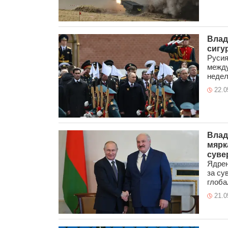
Влад
сигур
Русия
между
недели
22.0
Влад
мярк
суве
Ядрен
за су
глобал
21.0