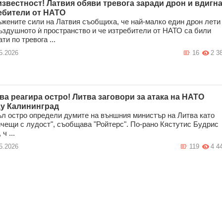
известност! Латвия обяви тревога заради дрон и вдигн
ебители от НАТО
жените сили на Латвия съобщиха, че най-малко един дрон лети
ъздушното ѝ пространство и че изтребители от НАТО са били
ти по тревога ...
5.2026
16
2 3
ва реагира остро! Литва заговори за атака на НАТО
у Калининград
л остро определи думите на външния министър на Литва като
ичещи с лудост", съобщава "Ройтерс". По-рано Кястутис Будрис
 ч ...
5.2026
119
4 4