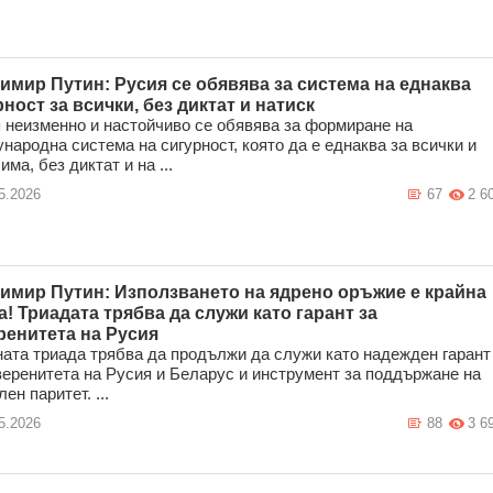
имир Путин: Русия се обявява за система на еднаква
ност за всички, без диктат и натиск
 неизменно и настойчиво се обявява за формиране на
народна система на сигурност, която да е еднаква за всички и
ма, без диктат и на ...
5.2026
67
2 6
имир Путин: Използването на ядрено оръжие е крайна
а! Триадата трябва да служи като гарант за
ренитета на Русия
ата триада трябва да продължи да служи като надежден гарант
веренитета на Русия и Беларус и инструмент за поддържане на
ен паритет. ...
5.2026
88
3 6