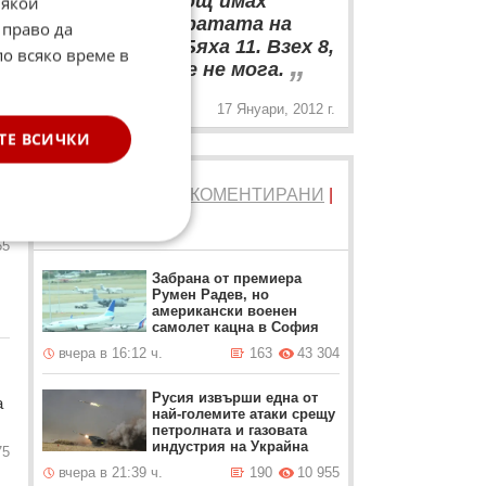
Миналата нощ имах
Някои
опашка пред вратата на
 право да
спалнята ми. Бяха 11. Взех 8,
по всяко време в
„
защото повече не мога.
17 Януари, 2012 г.
ТЕ ВСИЧКИ
ТОП 5
ЧЕТЕНИ
|
КОМЕНТИРАНИ
|
а
НОВИ
55
Забрана от премиера
Румен Радев, но
американски военен
самолет кацна в София
вчера в 16:12 ч.
163
43 304
Русия извърши една от
а
най-големите атаки срещу
петролната и газовата
индустрия на Украйна
75
вчера в 21:39 ч.
190
10 955