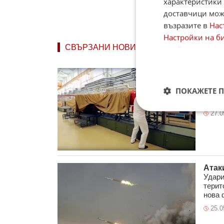
характеристики 
доставчици може
възразите в
Нас
Настройки на б
СВЪРЗАНИ НОВИНИ
"Сис
Русия
ПОКАЖЕТЕ 
нивот
ли е то
27.0
Атак
Удари
терит
нова ф
25.0