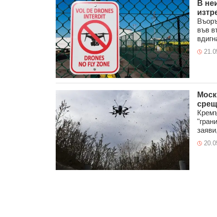
В не
изтр
Въоръ
във в
вдигна
21.0
Моск
срещ
Кремъ
"гран
заяви,
20.0