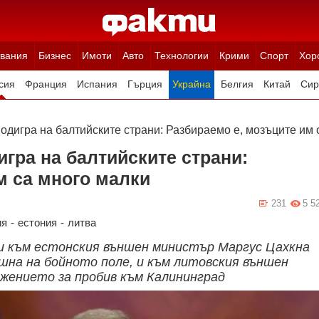
вания
Бизнес
Имоти
Авто
Технологии
Крими
Спорт
Хор
сия
Франция
Испания
Гърция
Украйна
Белгия
Китай
Сир
ция
Полша
Румъния
Иран (Ислямска Република)
Австрия
Н
дигра на балтийските страни: Разбираемо е, мозъците им 
гра на балтийските страни:
м са много малки
231
5 5
ия
-
естония
-
литва
и към естонския външен министър Маргус Цахкна
ешна на бойното поле, и към литовския външен
жението за пробив към Калининград