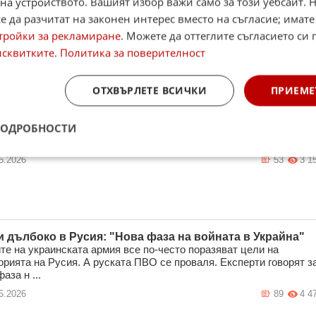
на устройството. Вашият избор важи само за този уебсайт. 
 да разчитат на законен интерес вместо на съгласие; имате
тройки за рекламиране
. Можете да оттеглите съгласието си 
исквитките
.
Политика за поверителност
ОТХВЪРЛЕТЕ ВСИЧКИ
ПРИЕМЕ
темни удари върху Киев": какво планира Москва?
 призова чужденците да напуснат Киев, а Украйна твърди, че
ПОДРОБНОСТИ
о на заплаха не се е променило. Част от психологическата войн
 ...
5.2026
53
3 1
и дълбоко в Русия: "Нова фаза на войната в Украйна"
те на украинската армия все по-често поразяват цели на
орията на Русия. А руската ПВО се проваля. Експерти говорят з
аза н ...
5.2026
89
4 4