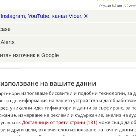
Оценка
3.2
от
112
глас
,
Instagram
,
YouTube
,
канал Viber
,
X
case
Alerts
итан източник в Google
 използване на вашите данни
артньори използваме бисквитки и подобни технологии, за 
остъп до информация на вашето устройство и да обработва
адрес, уникални идентификатори и данни за сърфиране, за 
ржание, измерване на реклами и съдържание, анализ на ау
 услугите.
Доставчици от трети страни (181)
може също да об
ези и други цели, включително използване на точни данни 