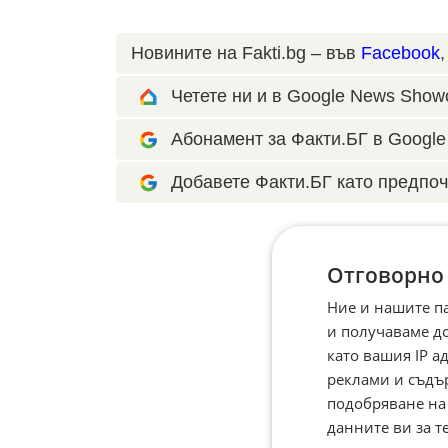
Новините на Fakti.bg – във
Facebook
Четете ни и в Google News Show
Абонамент за Факти.БГ в Google 
Добавете Факти.БГ като предпоч
Отговорно
Ние и нашите п
и получаваме д
като вашия IP 
реклами и съдъ
подобряване на
данните ви за т