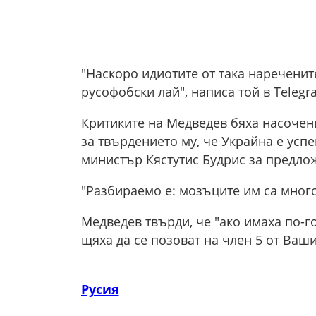
"Наскоро идиотите от така нареченит
русофобски лай", написа той в Telegr
Критиките на Медведев бяха насоче
за твърдението му, че Украйна е усп
министър Кястутис Будрис за предло
"Разбираемо е: мозъците им са много
Медведев твърди, че "ако имаха по-
щяха да се позоват на член 5 от Ваши
Русия