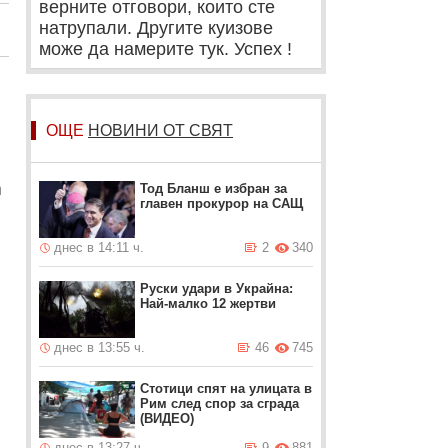
верните отговори, които сте
натрупали. Другите куизове
може да намерите тук. Успех !
ОЩЕ
НОВИНИ ОТ СВЯТ
а
Тод Бланш е избран за
главен прокурор на САЩ
днес в 14:11 ч.
2
340
Руски удари в Украйна:
Най-малко 12 жертви
днес в 13:55 ч.
46
745
Стотици спят на улицата в
Рим след спор за сграда
(ВИДЕО)
днес в 13:27 ч.
9
881