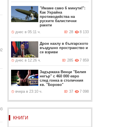
"Имаме само 6 минути!":
Как Украйна
противодейства на
руските балистични
ракети
днес в 05:11 ч.
28
8 133
Дрон нахлу в българското
въздушно пространство и
02
се взриви
днес в 12:26 ч.
285
7 859
Задържаха Венци "Белия
негър" с 460 000 евро
след гонка в столичния
кв. "Борово"
вчера в 23:10 ч.
37
7 098
93
КНИГИ