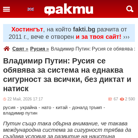
Хостингът
, на който
fakti.bg
разчита от
2011 г., вече е отворен
и за твоя сайт!
›››
Свят
»
Русия
»
Владимир Путин: Русия се обявява за 
Владимир Путин: Русия се
обявява за система на еднаква
сигурност за всички, без диктат и
натиск
22 Май, 2026 17:17
67
2 590
русия
-
украйна
-
нато
-
китай
-
доналд тръмп
-
владимир путин
Путин също така обърна внимание, че такава
международна система за сигурност трябва да
създава условия за развитие на наистина