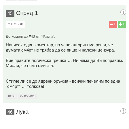
Отряд 1
45
0
6
ОТГОВОР
До коментар
#40
от "Факти":
Написах един коментар, но ясно алгоритъма реши, че
думата см4рт не трябва да се пише и наложи цензура.
Вие правите логическа грешка…. Ни няма да Ви поправям.
Мисля, че няма смисъл.
Стигне ли се до ядрени оръжия - всички печелим по една
“см4рт” … толкова!
18:06
22.05.2026
Лука
46
4
5
ОТГОВОР