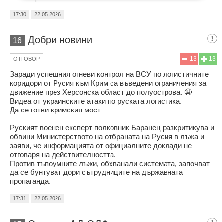
17:30
22.05.2026
Добри новини
16
13
13
ОТГОВОР
Заради успешния огневи контрол на ВСУ по логистичните
коридори от Русия към Крим са въведени ограничения за
движение през Херсонска област до полуострова. 😬
Видеа от украинските атаки по руската логистика.
Да се готви кримския мост
Руският военен експерт полковник Баранец разкритикува и
обвини Министерството на отбраната на Русия в лъжа и
заяви, че информацията от официалните доклади не
отговаря на действителността.
Против тъпоумните лъжи, обхванали системата, започват
да се бунтуват дори сътрудниците на държавната
пропаганда.
17:31
22.05.2026