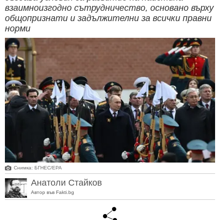
взаимноизгодно сътрудничество, основано върху
общопризнати и задължителни за всички правни
норми
Снимка: БГНЕС/ЕРА
Анатоли Стайков
Автор във Fakti.bg