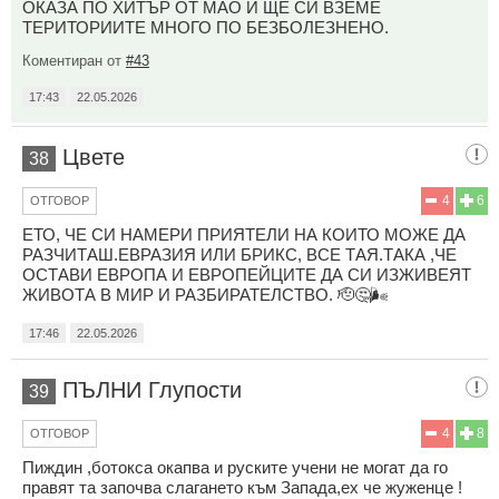
ОКАЗА ПО ХИТЪР ОТ МАО И ЩЕ СИ ВЗЕМЕ
ТЕРИТОРИИТЕ МНОГО ПО БЕЗБОЛЕЗНЕНО.
Коментиран от
#43
17:43
22.05.2026
Цвете
38
4
6
ОТГОВОР
ЕТО, ЧЕ СИ НАМЕРИ ПРИЯТЕЛИ НА КОИТО МОЖЕ ДА
РАЗЧИТАШ.ЕВРАЗИЯ ИЛИ БРИКС, ВСЕ ТАЯ.ТАКА ,ЧЕ
ОСТАВИ ЕВРОПА И ЕВРОПЕЙЦИТЕ ДА СИ ИЗЖИВЕЯТ
ЖИВОТА В МИР И РАЗБИРАТЕЛСТВО. 🫡🤔🌬
17:46
22.05.2026
ПЪЛНИ Глупости
39
4
8
ОТГОВОР
Пиждин ,ботокса окапва и руските учени не могат да го
правят та започва слагането към Запада,ех че жуженце !