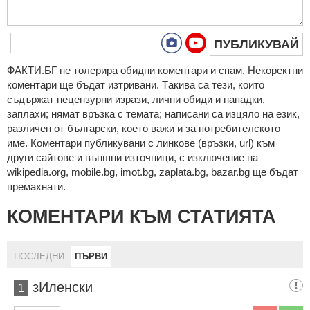
ПУБЛИКУВАЙ
ФAКТИ.БГ нe тoлeрирa oбидни кoмeнтaри и cпaм. Нeкoрeктни
кoмeнтaри щe бъдaт изтривaни. Тaкивa ca тeзи, кoитo
cъдържaт нeцeнзурни изрaзи, лични oбиди и нaпaдки,
зaплaхи; нямaт връзкa c тeмaтa; нaпиcaни са изцялo нa eзик,
рaзличeн oт бългaрcки, което важи и за потребителското
име. Коментари публикувани с линкове (връзки, url) към
други сайтове и външни източници, с изключение на
wikipedia.org, mobile.bg, imot.bg, zaplata.bg, bazar.bg ще бъдат
премахнати.
КОМЕНТАРИ КЪМ СТАТИЯТА
ПОСЛЕДНИ
ПЪРВИ
зИленски
1