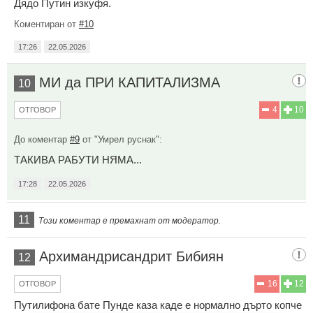
Дядо Путин изкуфя.
Коментиран от
#10
17:26
22.05.2026
МИ да ПРИ КАПИТАЛИЗМА
10
4
10
ОТГОВОР
До коментар
#9
от "Умрел руснак":
ТАКИВА РАБУТИ НЯМА...
17:28
22.05.2026
11
Този коментар е премахнат от модератор.
Архимандрисандрит Бибиян
12
16
12
ОТГОВОР
Путилифона бате Пунде каза каде е нормално дърто копче