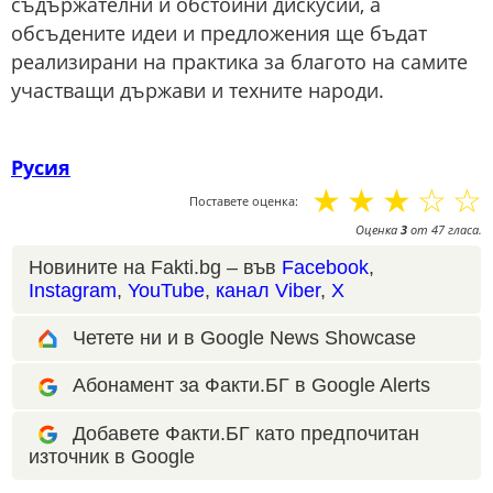
съдържателни и обстойни дискусии, а
обсъдените идеи и предложения ще бъдат
реализирани на практика за благото на самите
участващи държави и техните народи.
Русия
☆
☆
☆
☆
☆
Поставете оценка:
Оценка
3
от
47
гласа.
Новините на Fakti.bg – във
Facebook
,
Instagram
,
YouTube
,
канал Viber
,
X
Четете ни и в Google News Showcase
Абонамент за Факти.БГ в Google Alerts
Добавете Факти.БГ като предпочитан
източник в Google