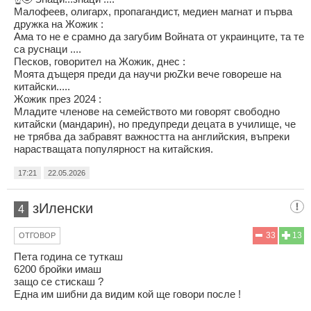
Малофеев, олигарх, пропагандист, медиен магнат и първа
дружка на Жожик :
Ама то не е срамно да загубим Войната от украинците, та те
са руснаци ....
Песков, говорител на Жожик, днес :
Моята дъщеря преди да научи рюZkи вече говореше на
китайски.....
Жожик през 2024 :
Младите членове на семейството ми говорят свободно
китайски (мандарин), но предупреди децата в училище, че
не трябва да забравят важността на английския, въпреки
нарастващата популярност на китайския.
17:21
22.05.2026
зИленски
4
33
13
ОТГОВОР
Пета година се туткаш
6200 бройки имаш
защо се стискаш ?
Една им шибни да видим кой ще говори после !