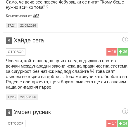
Само, че вече все повече 4eбypaшки се питат "Кому беше
нужно всичко това" ?
Коментиран от
#63
17:24
22.05.2026
Хайде сега
8
19
36
ОТГОВОР
Човекът, който нападна пръв съседна държава против
всички международни закони иска да прави честна система
за сигурност без натиск над под слабите 🤣 това свят
съвсем не върви на добре ... Това ми звучи като борбата на
Радев с олигархията, ще я борим, ама сега ще си назначим
наша олигархия първо
17:25
22.05.2026
Умрел руснак
9
17
24
ОТГОВОР