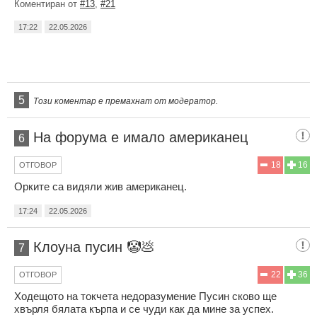
Коментиран от
#13
,
#21
17:22
22.05.2026
5
Този коментар е премахнат от модератор.
На форума е имало американец
6
18
16
ОТГОВОР
Орките са видяли жив американец.
17:24
22.05.2026
Клоуна пусин 🤡💩
7
22
36
ОТГОВОР
Ходещото на токчета недоразумение Пусин сково ще
хвърля бялата кърпа и се чуди как да мине за успех.