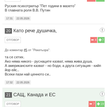
Руския психотрилър "Пет години в мазето"
В главната роля В.В. Путин
17:31
22.05.2026
Като рече душичка,
20
4
7
ОТГОВОР
До коментар
#5
от "Рекетьора":
та се сетих.
Ако няма никого - руснаците казват, няма жива душа.
А американските казват - но боди, а друга ситуация - кийп
йор ейс..
Всеки пази най ценното си..
17:32
22.05.2026
САЩ, Канада и ЕС
21
7
19
ОТГОВОР