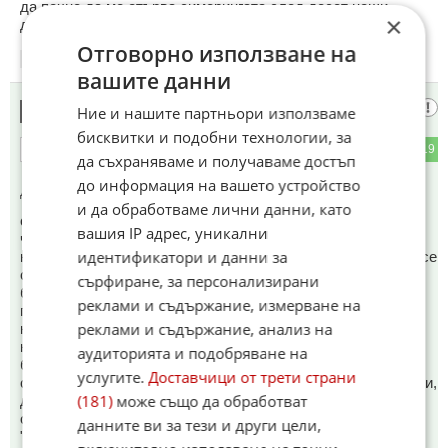
да почне да мо отърва симерингата след десет нощи
×
дронов обстрел на Мацква!
Отговорно използване на
17:29
22.05.2026
вашите данни
ЯО не може да се употреби
13
Ние и нашите партньори използваме
бисквитки и подобни технологии, за
9
19
ОТГОВОР
да съхраняваме и получаваме достъп
до информация на вашето устройство
До коментар
#4
от "зИленски":
и да обработваме лични данни, като
срещу дворцов преврат, пуч, демонстрации, цветни и
вашия IP адрес, уникални
черно-бели революции, партизанско движение,
идентификатори и данни за
конспирации и диверсии. На предния фронт също където се
стрелят с леко оръжие и ръкопашен бой, не може и срещу
сърфиране, за персонализирани
батареи и дивизиони. Противниковата армия има
реклами и съдържание, измерване на
противоатомни укрития които спасяват на повече от
реклами и съдържание, анализ на
километър от епицентъра на ядрения взрив. При хиляди
километра фронт и 50км. дълбочина на фронта колко
аудиторията и подобряване на
бомби ще трябват, май хиляди? Най "ефективно" е ЯО да
услугите.
Доставчици от трети страни
се използва над голям град където ще избие най-вече жени,
(181)
може също да обработват
деца и старци (мъжете са на фронта). А и Путин как ще
обясни на украинците и на останалия свят, че ги
данните ви за тези и други цели,
"освобождава" от фашистите като хвърли атомна бомба