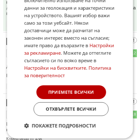
включително използване на точни
над Киев, избие 1мил. и останалите са зомбита болни от
данни за геолокация и характеристики
лъчева болест? След бомбата ли ще прави референдум за
присъединяване към РФ?
на устройството. Вашият избор важи
само за този уебсайт. Някои
17:29
22.05.2026
доставчици може да разчитат на
законен интерес вместо на съгласие;
Говорит Москва
14
имате право да възразите в
Настройки
за рекламиране
. Можете да оттеглите
11
12
ОТГОВОР
съгласието си по всяко време в
До коментар
#1
от "зИленски":
Настройки на бисквитките
.
Политика
за поверителност
Каква бомба, малко ли пусна, не става
17:30
22.05.2026
ПРИЕМЕТЕ ВСИЧКИ
Хаха
15
ОТХВЪРЛЕТЕ ВСИЧКИ
15
18
ОТГОВОР
И какво ще правят смахнатите тролове копейкаджий, ако
ПОКАЖЕТЕ ПОДРОБНОСТИ
наистина се приеме такава система.
Коментиран от
#36