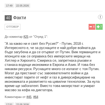
17:49
22.05.2026
Факти
40
8
7
ОТГОВОР
До коментар
#25
от "Отряд 1":
"А за какво ни е свят без Русия?" - Путин, 2018 г.
Интересното е, че за руснаците е най-добре войната да
бъде загубена и да се отърват от Путин. Виж германците и
японците как се оправиха без имперските мераци на
Хитлер и Хирохито. Смириха се, запретнаха ръкави и
станаха водещи икономики в Европа и Азия. И това без
никакви ресурси. Руснаците много се излагат с тоя Путин.
Могат да престанат със завоевателните войни и да
инвестират парите от нефт и газ в диверсифициране на
икономиката и развитието на цивилни технологии. За нула
време ще забогатеят. Вместо това мизерстват и умират
масово за кефа на диктатора.
Коментиран от
#45
,
#64
17:51
22.05.2026