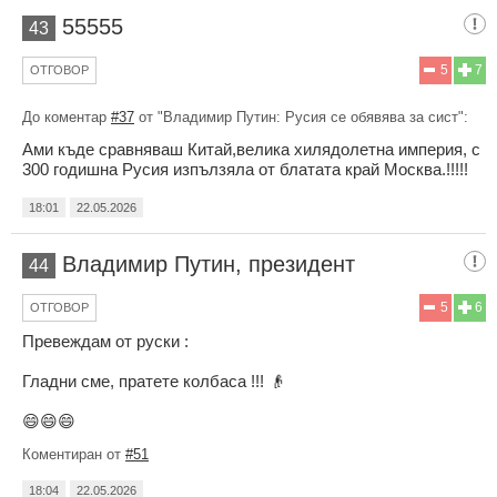
55555
43
5
7
ОТГОВОР
До коментар
#37
от "Владимир Путин: Русия се обявява за сист":
Ами къде сравняваш Китай,велика хилядолетна империя, с
300 годишна Русия изпълзяла от блатата край Москва.!!!!!
18:01
22.05.2026
Владимир Путин, президент
44
5
6
ОТГОВОР
Превеждам от руски :
Гладни сме, пратете колбаса !!! 👴
😄😄😄
Коментиран от
#51
18:04
22.05.2026