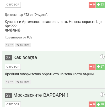
9
13
ОТГОВОР
До коментар
#22
от "Учуден":
Купянск и Артемовск питахте същото. Но сега спряхте Що,
бре???
😂🤣😂🤣
Коментиран от
#35
17:37
22.05.2026
Как всегда
28
8
17
ОТГОВОР
Дребния говори точно обратното на това което върши.
17:37
22.05.2026
Московските BAPBAPИ !
29
6
18
ОТГОВОР