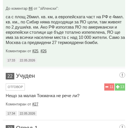
До коментар
#4
от "зИленски":
са с площ 26мил. кв. км, а европейската част на РФ е 4мил.
кв. км., по Сибир няма подходящи за ЯО цели, там живеят
по 2 души/кв. км. Ако РФ използва ЯО по американски и
европейски столици ще бъде тотално изпепелена, ЯО ще
има за всички населени места с над 10 000 жители. Само за
Москва са предвидени 27 термоядрени бомби.
Коментиран от
#25
,
#26
17:33
22.05.2026
Учуден
22
11
13
ОТГОВОР
Нещо за малая Токмачка не рече ли?
Коментиран от
#27
17:34
22.05.2026
Отряд 1