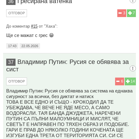
Гресирана ватенка
36
3
7
ОТГОВОР
До коментар
#15
от "Хаха":
Ще се мажат с грес 😁
17:43
22.05.2026
Владимир Путин: Русия се обявява за
37
сист
6
14
ОТГОВОР
Владимир Путин: Русия се обявява за система на еднаква
сигурност за всички, без диктат и натиск
ТОВА Е ВСЕ ЕДНО И СЪЩО - КРОКОДИЛ ДА ТЕ
УБЕЖДАВА, ЧЕ ВЕЧЕ НЕ ЯДЕ МЕСО, А САМО
ВОДОРАСЛИ. ТАЯ БАНДА ДЖУДЖЕТА, НАРЕЧЕНИ
ПУТИН СА ПЪЛНИ МАЛОУМНИЦИ И МИСЛЯТ, ЧЕ
СВЕТЪТ Е НАПРАВЕН ПО ТЯХЕН ОБРАЗ И ПОДОБИЕ.
ГАРИ Е ПРАВ ДО НЯКОЛКО ГОДИНИ КОЧЕНАТА ЩЕ
ИЗГУБИ ЕДНА ТРЕТА ОТ ТЕРИТОРИЯТА СИ. СИ СЕ