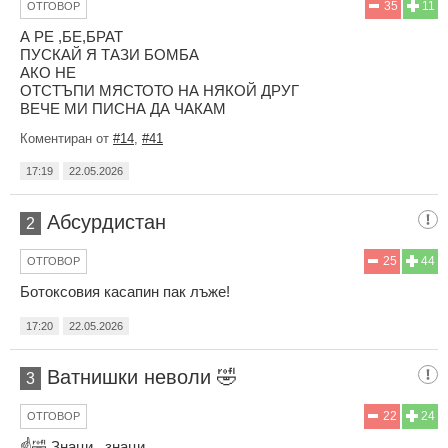
35
11
ОТГОВОР
А РЕ ,БЕ,БРАТ
ПУСКАЙ Я ТАЗИ БОМБА
АКО НЕ
ОТСТЪПИ МЯСТОТО НА НЯКОЙ ДРУГ
ВЕЧЕ МИ ПИСНА ДА ЧАКАМ
Коментиран от
#14
,
#41
17:19
22.05.2026
Абсурдистан
2
25
44
ОТГОВОР
Ботоксовия касапин пак лъже!
17:20
22.05.2026
Baтнишки неволи 🤣
3
22
24
ОТГОВОР
☝️🤣 Знаци...знаци ....