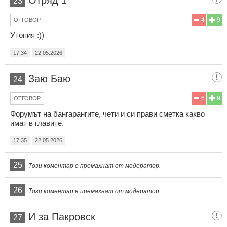
23
4
9
ОТГОВОР
Утопия :))
17:34
22.05.2026
Заю Баю
24
6
9
ОТГОВОР
Форумът на бангарангите, чети и си прави сметка какво
имат в главите.
17:35
22.05.2026
25
Този коментар е премахнат от модератор.
26
Този коментар е премахнат от модератор.
И за Пакровск
27