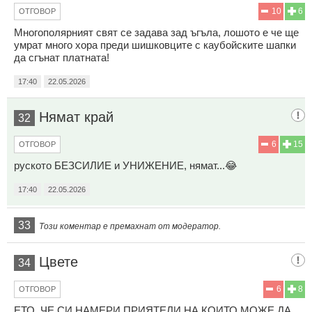
10
6
ОТГОВОР
Многополярният свят се задава зад ъгъла, лошото е че ще
умрат много хора преди шишковците с каубойските шапки
да сгънат платната!
17:40
22.05.2026
Нямат край
32
6
15
ОТГОВОР
руското БЕЗСИЛИЕ и УНИЖЕНИЕ, нямат...😂
17:40
22.05.2026
33
Този коментар е премахнат от модератор.
Цвете
34
6
8
ОТГОВОР
ЕТО, ЧЕ СИ НАМЕРИ ПРИЯТЕЛИ НА КОИТО МОЖЕ ДА