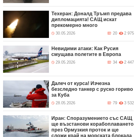
Техеран: Доналд Тръмп предава
дипломацията! САЩ искат
прекомерно много
30.05.2026
20
2 975
Невидими атаки: Как Русия
смущава полетите в Европа
29.05.2026
34
2 447
Далеч от курса! Изчезна
безследно танкер с руско гориво
за Куба
28.05.2026
79
3 532
Иран: Споразумението със САЩ
ще възстанови корабоплаването
през Ормузкия проток и ще
сложи край на морската блокада