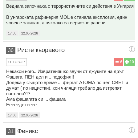
Веднага започнаха с терористичните си действия в Унгария
...
В унгарската рафинерия MOL е станала експлозия, един
човек е загинал, а няколко са сериозно ранени
17:38
22.05.2026
Ристе кьоравото
30
6
10
ОТГОВОР
Некакси ного.. Извратеняшко звучи от джуките на дрът
Фашага, ПЕН дел и .. педофил!!
Додека у същото време ... фъргат АТОМА по цел СВЕТ и
думат ( по нацистки)..кои чиляци требало да изтрепят
напълно?!?
Ама фашагата си ... фашага
Ееееедехееее
17:38
22.05.2026
Феникс
31