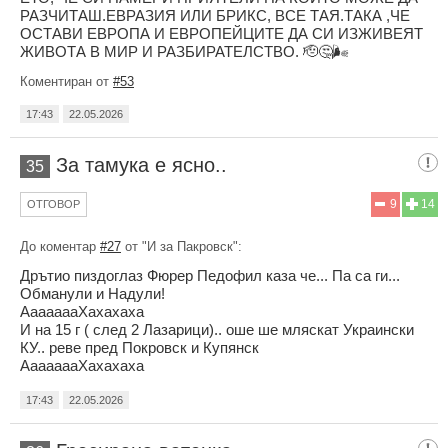
РАЗЧИТАШ.ЕВРАЗИЯ ИЛИ БРИКС, ВСЕ ТАЯ.ТАКА ,ЧЕ
ОСТАВИ ЕВРОПА И ЕВРОПЕЙЦИТЕ ДА СИ ИЗЖИВЕЯТ
ЖИВОТА В МИР И РАЗБИРАТЕЛСТВО. 🫡🤔🌬
Коментиран от
#53
17:43
22.05.2026
За тамука е ясно..
35
9
14
ОТГОВОР
До коментар
#27
от "И за Пакровск":
Дрътио пиздоглаз Фюрер Педофил каза че... Па са ги...
Обманули и Надули!
АааааааХахахаха
И на 15 г ( след 2 Лазарици).. оше ше мляскат Украински
КУ.. реве пред Покровск и Купянск
АааааааХахахаха
17:43
22.05.2026