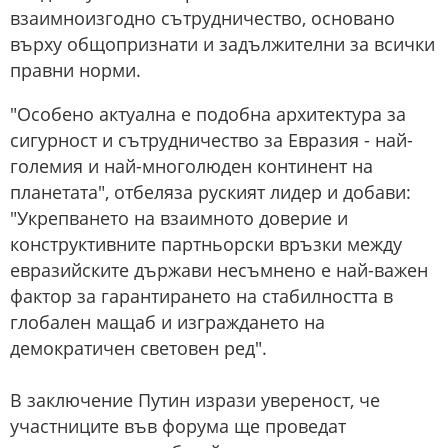
взаимноизгодно сътрудничество, основано
върху общопризнати и задължителни за всички
правни норми.
"Особено актуална е подобна архитектура за
сигурност и сътрудничество за Евразия - най-
големия и най-многолюден континент на
планетата", отбеляза руският лидер и добави:
"Укрепването на взаимното доверие и
конструктивните партньорски връзки между
евразийските държави несъмнено е най-важен
фактор за гарантирането на стабилността в
глобален мащаб и изграждането на
демократичен световен ред".
В заключение Путин изрази увереност, че
участниците във форума ще проведат