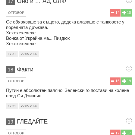
Оно и ... АД ОЛФ
17
14
10
ОТГОВОР
Се обявяваше за същото, додека влазаше с танковете у
поредната дръжава.
Хехехехехехе
Вонка от Украйна ма... Пиздюх
Хехехехехехе
17:31
22.05.2026
Факти
18
16
19
ОТГОВОР
Путин е абсолютен палячо. Зеленски го постави на колене
пред Си Дзинпин.
17:31
22.05.2026
ГЛЕДАЙТЕ
19
17
17
ОТГОВОР