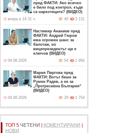
пред ФАКТИ: Ако всичко
е било под контрол, къде
са наркотиците? (ВИДЕО)
вчера в 14:31 ч.
40
3 131
Настимир Ананиев пред
ФАКТИ: Андрей Гюров
има огромен шанс за
балотаж, но
вицепрезидентът ще е
ключов (ВИДЕО)
04.08.2026
54
1 956
Мария Пиргова пред
ФАКТИ: Вотът беше за
Румен Радев, а не за
„Прогресивна България“
(ВИДЕО)
04.08.2026
29
1 754
ТОП 5
ЧЕТЕНИ
|
КОМЕНТИРАНИ
|
НОВИ