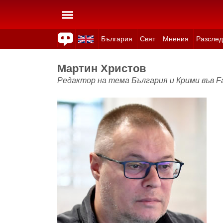
България
Свят
Мнения
Разслед
Здраве
Времето
Анкети
Вицове
Куизове
Мартин Христов
Редактор на тема България и Крими във Fa