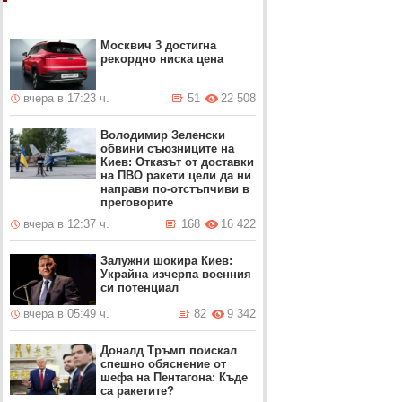
Москвич 3 достигна
рекордно ниска цена
вчера в 17:23 ч.
51
22 508
Володимир Зеленски
обвини съюзниците на
Киев: Отказът от доставки
на ПВО ракети цели да ни
направи по-отстъпчиви в
преговорите
вчера в 12:37 ч.
168
16 422
Залужни шокира Киев:
Украйна изчерпа военния
си потенциал
вчера в 05:49 ч.
82
9 342
Доналд Тръмп поискал
спешно обяснение от
шефа на Пентагона: Къде
са ракетите?