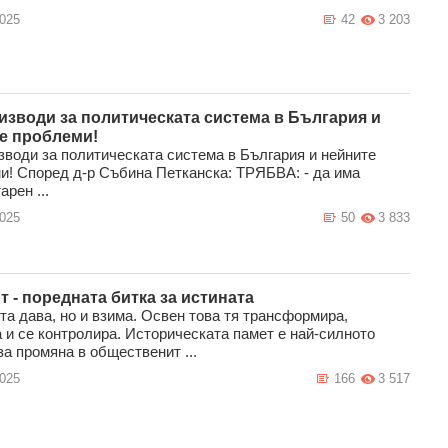
2025
42
3 203
изводи за политическата система в България и
е проблеми!
зводи за политическата система в България и нейните
и! Според д-р Събина Петканска: ТРЯБВА: - да има
рен ...
2025
50
3 833
т - поредната битка за истината
та дава, но и взима. Освен това тя трансформира,
а и се контролира. Историческата памет е най-силното
а промяна в общественит ...
2025
166
3 517