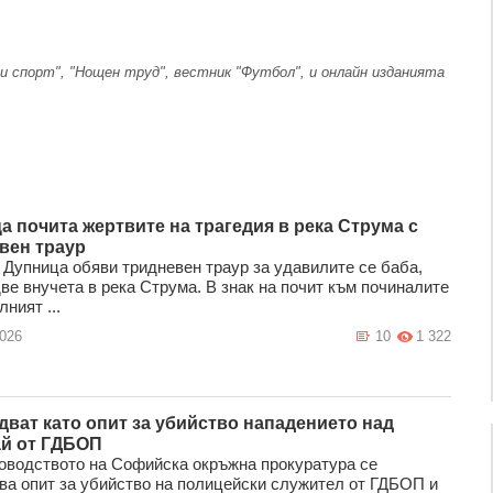
и спорт", "Нощен труд", вестник "Футбол", и онлайн изданията
а почита жертвите на трагедия в река Струма с
вен траур
Дупница обяви тридневен траур за удавилите се баба,
ве внучета в река Струма. В знак на почит към починалите
ният ...
2026
10
1 322
дват като опит за убийство нападението над
й от ГДБОП
оводството на Софийска окръжна прокуратура се
ва опит за убийство на полицейски служител от ГДБОП и