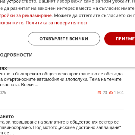
на устройството. Вашият избор важи само за този уебсайт. 
 да разчитат на законен интерес вместо на съгласие; имате
 предпазим профила си от хакери
рометиран акаунт, който е сред приятелите на жертвата се
тройки за рекламиране
. Можете да оттеглите съгласието си 
 съобщение с текст - има твои снимки и линк към някакъв
исквитките
.
Политика за поверителност
и се приканв ...
2025
10
1 900
ОТХВЪРЛЕТЕ ВСИЧКИ
ПРИЕМЕ
ПОДРОБНОСТИ
ин път за катастрофите по пътищата и борбата
тях
нтно в българското обществено пространство се обсъжда
за смъртоносните автомобилни злополуки. Тема на темите.
знената. Всеки ...
2025
23
1 504
ането
та за повишаване на заплатите в обществения сектор се
лавинообразно. Под мотото „искаме достойно заплащане“
н се ...