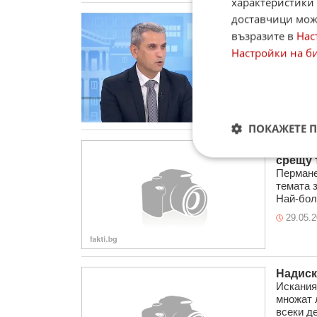
характеристики 
доставчици може
Как да
От комп
възразите в
Нас
изпраща
Настройки на б
сайт. Ил
02.07.
ПОКАЖЕТЕ 
Още ед
срещу 
Пермане
темата 
Най-боле
29.05.
Надиск
Искания
множат 
всеки де