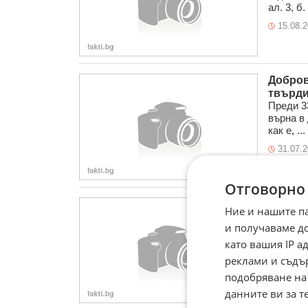
ал. 3, б. 
15.08.
Добров
твърди,
Преди 3
върна в
как е, ...
31.07.
Отговорно
Голям 
Ние и нашите п
опасно
и получаваме д
Огромен
съобщи 
като вашия IP 
водоноск
реклами и съдъ
13.07.
подобряване на
данните ви за т