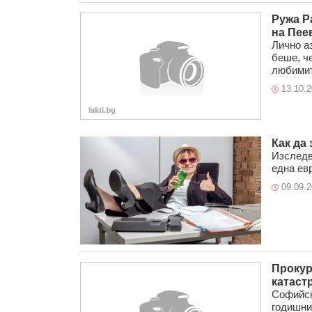
Ружа Р
на Пее
Лично а
беше, ч
любимите
13.10.
Как да
Изследв
една евр
09.09.
Прокур
катаст
Софийск
годишния