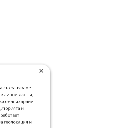
×
да съхраняваме
ме лични данни,
персонализирани
диторията и
работват
за геолокация и