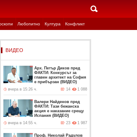
оскопи
Любопитно
Култура
Конфликт
ВИДЕО
Арх. Петър Диков пред
ФАКТИ: Конкурсът за
главен архитект на София
е прибързан (ВИДЕО)
вчера в 15:26 ч.
14
1 088
Валери Найденов пред
ФАКТИ: Тази бежанска
акция е наказание срещу
Испания (ВИДЕО)
вчера в 14:55 ч.
23
1 987
Проф. Николай Радулов