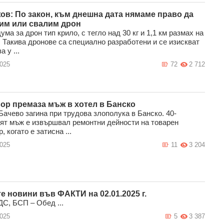
ов: По закон, към днешна дата нямаме право да
им или свалим дрон
ума за дрон тип крило, с тегло над 30 кг и 1,1 км размах на
. Такива дронове са специално разработени и се изискват
 у ...
2025
72
2 712
ор премаза мъж в хотел в Банско
Бачево загина при трудова злополука в Банско. 40-
ят мъж е извършвал ремонтни дейности на товарен
, когато е затисна ...
2025
11
3 204
е новини във ФАКТИ на 02.01.2025 г.
С, БСП – Обед ...
2025
5
3 387