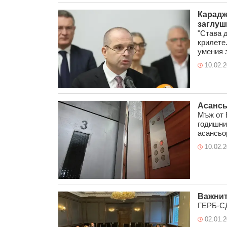
Карадж
заглуш
"Става д
крилете
умения за
10.02.
Асансь
Мъж от 
годишни
асансьор
10.02.
Важнит
ГЕРБ-СД
02.01.