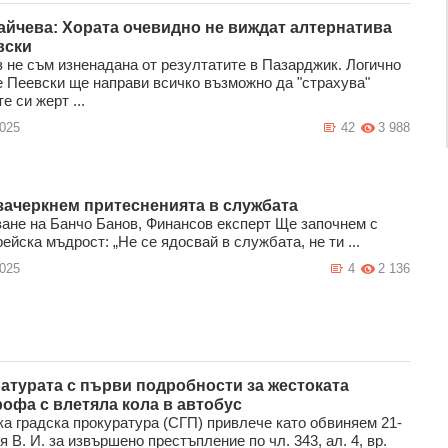
айчева: Хората очевидно не виждат алтернатива
вски
з не съм изненадана от резултатите в Пазарджик. Логично
е Пеевски ще направи всичко възможно да "страхува"
 си жерт ...
2025
42
3 988
 зачеркнем притесненията в службата
ане на Банчо Банов, Финансов експерт Ще започнем с
ейска мъдрост: „Не се ядосвай в службата, не ти ...
2025
4
2 136
атурата с първи подробности за жестоката
рофа с влетяла кола в автобус
а градска прокуратура (СГП) привлече като обвиняем 21-
 В. И. за извършено престъпление по чл. 343, ал. 4, вр.