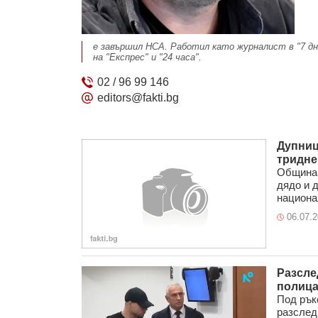
е завършил НСА. Работил като журналист в "7 дн
на "Експрес" и "24 часа".
02 / 96 99 146
editors@fakti.bg
Дупниц
тридне
Община 
дядо и д
национал
06.07.
Разсле
полица
Под рък
разслед