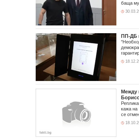
баща му
30.03.
ПП-ДБ 
“Необхо
демокра
гарантир
18.12.
Между 
Борисо
Реплика
кажа на
се отмен
18.10.