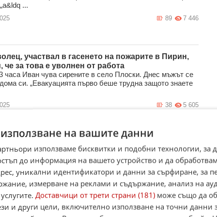
„а&ldq ...
2025
89
7 446
олец, участвал в гасенето на пожарите в Пирин,
 че за това е уволнен от работа
3 часа Иван чува сирените в село Плоски. Днес мъжът се
 дома си. „Евакуацията първо беше трудна защото знаете
2025
38
5 605
 използване на вашите данни
пожар бушува във Видинско, няколко села са в
артньори използваме бисквитки и подобни технологии, за 
ст
остъп до информация на вашето устройство и да обработва
 пожар бушува между селата Граничак и Дъбравка,
кметът на Белоградчик Боян Минков. "Имаме нужда от
адрес, уникални идентификатори и данни за сърфиране, за 
и и доброво ...
ржание, измерване на реклами и съдържание, анализ на ау
2025
14
2 694
 услугите.
Доставчици от трети страни (181)
може също да об
ези и други цели, включително използване на точни данни 