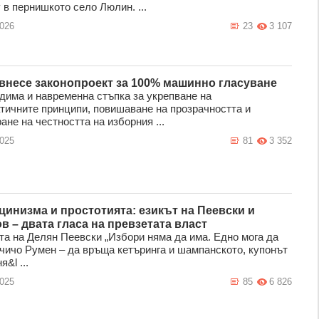
 в пернишкото село Люлин. ...
2026
23
3 107
внесе законопроект за 100% машинно гласуване
дима и навременна стъпка за укрепване на
тичните принципи, повишаване на прозрачността и
ане на честността на изборния ...
2025
81
3 352
цинизма и простотията: езикът на Пеевски и
в – двата гласа на превзетата власт
та на Делян Пеевски „Избори няма да има. Едно мога да
 чичо Румен – да връща кетъринга и шампанското, купонът
я&l ...
2025
85
6 826