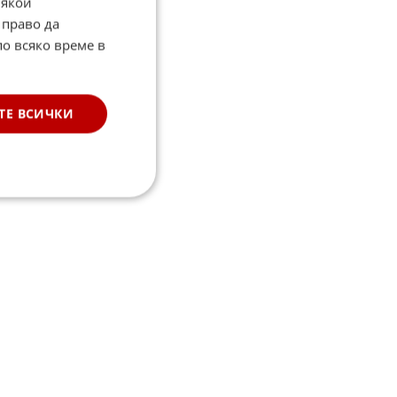
Някои
 право да
по всяко време в
ТЕ ВСИЧКИ