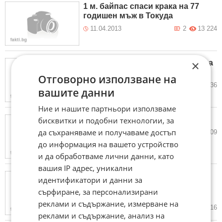
1 м. байпас спаси крака на 77
годишен мъж в Токуда
11.04.2013
2
13 224
×
Откриха генетичните маркери за
Алцхаймер
Отговорно използване на
05.04.2013
0
1 836
вашите данни
Ние и нашите партньори използваме
Учен: Мъжете изчезват
бисквитки и подобни технологии, за
да съхраняваме и получаваме достъп
03.04.2013
2
2 409
до информация на вашето устройство
и да обработваме лични данни, като
вашия IP адрес, уникални
След снежния Великден
идентификатори и данни за
настъпва сенна хрема в
сърфиране, за персонализирани
Германия
реклами и съдържание, измерване на
03.04.2013
1
1 716
реклами и съдържание, анализ на