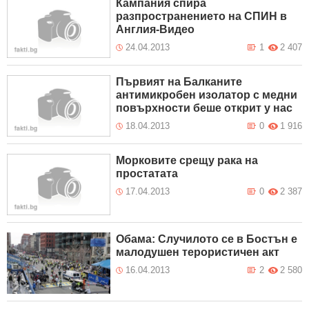
Кампания спира
разпространението на СПИН в
Англия-Видео
24.04.2013
1
2 407
Първият на Балканите
антимикробен изолатор с медни
повърхности беше открит у нас
18.04.2013
0
1 916
Морковите срещу рака на
простатата
17.04.2013
0
2 387
Обама: Случилото се в Бостън е
малодушен терористичен акт
16.04.2013
2
2 580