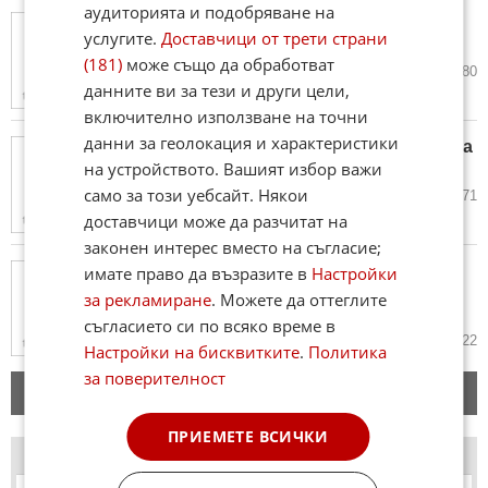
аудиторията и подобряване на
С helicobacter pylori срещу
услугите.
Доставчици от трети страни
инсулта
(181)
може също да обработват
27.03.2013
0
1 580
данните ви за тези и други цели,
включително използване на точни
данни за геолокация и характеристики
Наши лекари оперират катаракта
в Македония
на устройството. Вашият избор важи
само за този уебсайт. Някои
19.03.2013
0
1 971
доставчици може да разчитат на
законен интерес вместо на съгласие;
Болница получи апарат за ото-
имате право да възразите в
Настройки
акустична диагностика на
за рекламиране
. Можете да оттеглите
рискови бебета
съгласието си по всяко време в
13.03.2013
1
1 222
Настройки на бисквитките
.
Политика
за поверителност
Виж още
ПРИЕМЕТЕ ВСИЧКИ
АНКЕТА
›› Други анкети