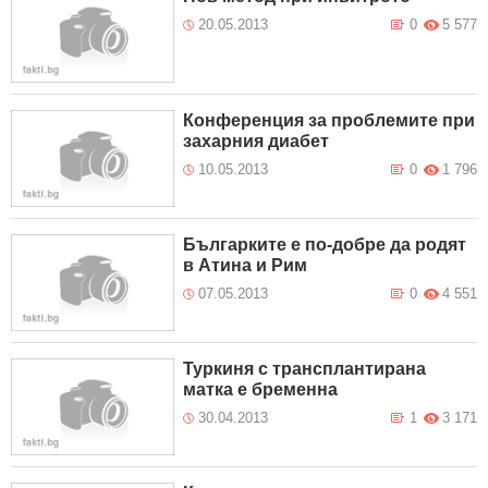
20.05.2013
0
5 577
Конференция за проблемите при
захарния диабет
10.05.2013
0
1 796
Българките е по-добре да родят
в Атина и Рим
07.05.2013
0
4 551
Туркиня с трансплантирана
матка е бременна
30.04.2013
1
3 171