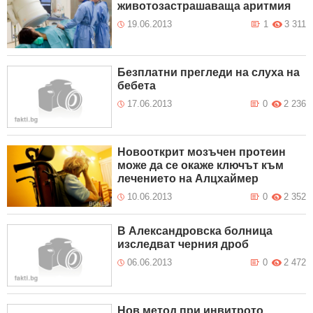
животозастрашаваща аритмия
19.06.2013
1
3 311
Безплатни прегледи на слуха на
бебета
17.06.2013
0
2 236
Новооткрит мозъчен протеин
може да се окаже ключът към
лечението на Aлцхаймер
10.06.2013
0
2 352
В Александровска болница
изследват черния дроб
06.06.2013
0
2 472
Нов метод при инвитрото