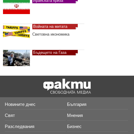
Иранската криза
Войната на митата
Световна икономика
Бъдещето на Газа
Недвижими имоти
Къде могат да се купят и
наемат най-изгодно
Новините днес
България
Тест драйв
Новите автомобили от
Свят
Мнения
първо лице
Разследвания
Бизнес
Мастилените пръсти