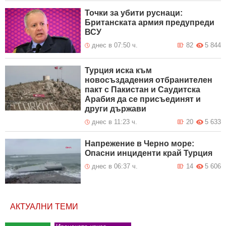
Точки за убити руснаци:
Британската армия предупреди
ВСУ
днес в 07:50 ч.
82
5 844
Турция иска към
новосъздадения отбранителен
пакт с Пакистан и Саудитска
Арабия да се присъединят и
други държави
днес в 11:23 ч.
20
5 633
Напрежение в Черно море:
Опасни инциденти край Турция
днес в 06:37 ч.
14
5 606
АКТУАЛНИ ТЕМИ