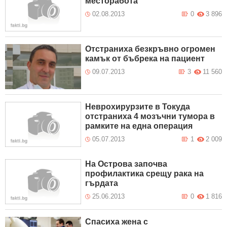
месторабота
02.08.2013
0
3 896
Отстраниха безкръвно огромен
камък от бъбрека на пациент
09.07.2013
3
11 560
Неврохирурзите в Токуда
отстраниха 4 мозъчни тумора в
рамките на една операция
05.07.2013
1
2 009
На Острова започва
профилактика срещу рака на
гърдата
25.06.2013
0
1 816
Спасиха жена с