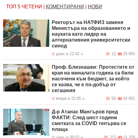
ТОП 5
ЧЕТЕНИ
|
КОМЕНТИРАНИ
|
НОВИ
Ректорът на НАТФИЗ заменя
Министъра на образованието и
науката като лидер на
алтернативния университетски
синод
днес в 12:42 ч.
12
29 905
Проф. Близнашки: Протестите от
края на миналата година са били
насочени към бюджет, за който
се казва, че е по-добър от
сегашния
вчера в 22:05 ч.
56
18 051
Д-р Атанас Мангъров пред
ФАКТИ: След шест години
сметката за COVID тепърва се
плаща
днес в 09:02 ч.
212
11 259