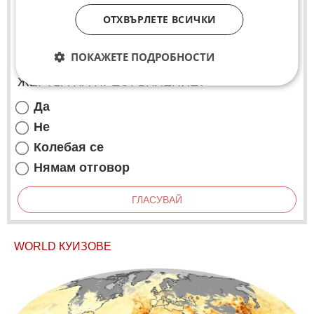
ОТХВЪРЛЕТЕ ВСИЧКИ
СЛЕД ЖЕСТОКОТО УБИЙСТВО В ПЛОВДИВ
ПОКАЖЕТЕ ПОДРОБНОСТИ
СТРАХУВАТЕ ЛИ СЕ, ЧЕ ЩЕ СТАНЕТЕ
ЖЕРТВА НА ПРЕСТЪПЛЕНИЕ?
Да
Не
Колебая се
Нямам отговор
ГЛАСУВАЙ
WORLD КУИЗОВЕ