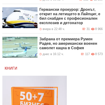
Германски прокурор: Дронът,
открит на летището в Лайпциг, е
бил снабден с професионален
експлозив и детонатор
вчера в 22:48 ч.
31
8 966
Забрана от премиера Румен
Радев, но американски военен
самолет кацна в София
днес в 16:12 ч.
117
8 573
КНИГИ