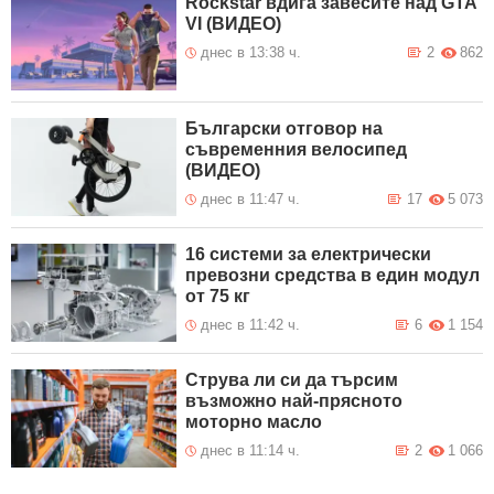
Rockstar вдига завесите над GTA
VI (ВИДЕО)
днес в 13:38 ч.
2
862
Български отговор на
съвременния велосипед
(ВИДЕО)
днес в 11:47 ч.
17
5 073
16 системи за електрически
превозни средства в един модул
от 75 кг
днес в 11:42 ч.
6
1 154
Струва ли си да търсим
възможно най-прясното
моторно масло
днес в 11:14 ч.
2
1 066