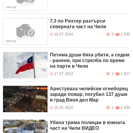
7,3 по Рихтер разтърси
северната част на Чили
19.07.2024
0
2 030
Петима души бяха убити, а седем
- ранени, при стрелба по време
на парти в Чили
17.07.2024
1
1 427
Арестуваха чилийски огнеборец
заради пожар, погубил 137 души
в град Виня дел Мар
25.05.2024
1
2 034
Убиха трима полицаи в южната
част на Чили ВИДЕО