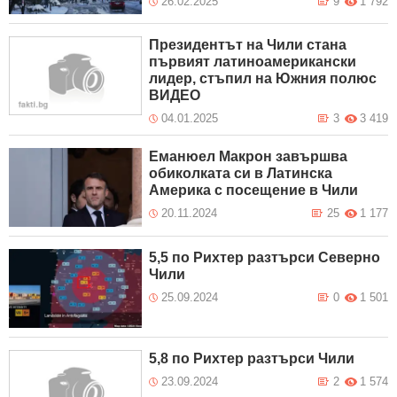
26.02.2025
9
1 792
Президентът на Чили стана
първият латиноамерикански
лидер, стъпил на Южния полюс
ВИДЕО
04.01.2025
3
3 419
Еманюел Макрон завършва
обиколката си в Латинска
Америка с посещение в Чили
20.11.2024
25
1 177
5,5 по Рихтер разтърси Северно
Чили
25.09.2024
0
1 501
5,8 по Рихтер разтърси Чили
23.09.2024
2
1 574