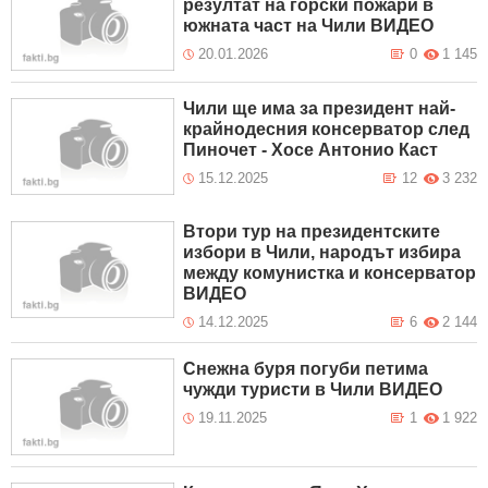
резултат на горски пожари в
южната част на Чили ВИДЕО
20.01.2026
0
1 145
Чили ще има за президент най-
крайнодесния консерватор след
Пиночет - Хосе Антонио Каст
15.12.2025
12
3 232
Втори тур на президентските
избори в Чили, народът избира
между комунистка и консерватор
ВИДЕО
14.12.2025
6
2 144
Снежна буря погуби петима
чужди туристи в Чили ВИДЕО
19.11.2025
1
1 922