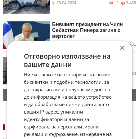
28.04.2024
11
2 458
Бившият президент на Чили
Себастиан Пинера загина с
вертолет
07.02.2024
2
1 281
×
Отговорно използване на
Жертвите на горските пожари в
вашите данни
Чили вече са 122 ВИДЕО
06.02.2024
3
3 060
Ние и нашите партньори използваме
бисквитки и подобни технологии, за
да съхраняваме и получаваме достъп
Следващи новини
до информация на вашето устройство
и да обработваме лични данни, като
вашия IP адрес, уникални
идентификатори и данни за
сърфиране, за персонализирани
НОВИНИ ПО ДЪРЖАВИ:
реклами и съдържание, измерване на