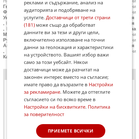
Новини
САЩ
,
Новини
Великобритания
,
Новини
реклами и съдържание, анализ на
Германия
,
Новини
Италия
,
Новини
Русия
,
Новини
аудиторията и подобряване на
Франция
,
Новини
Испания
,
Новини
Гърция
,
Новини
услугите.
Доставчици от трети страни
Украйна
,
Новини
Белгия
,
Новини
Китай
,
Новини
Сирия
,
Новини
Сърбия
,
Новини
Бразилия
,
Новини
Австралия
(181)
може също да обработват
,
Новини
Япония
,
Новини
Швейцария
,
Новини
Северна
данните ви за тези и други цели,
Македония
,
Новини
Турция
,
Новини
Полша
,
Новини
включително използване на точни
Румъния
,
Новини
Иран (Ислямска Република)
,
Новини
Австрия
,
Новини
Нидерландия
,
Новини
Северна Корея
данни за геолокация и характеристики
,
Новини
Всички държави
,
Новини
Унгария
,
Новини
на устройството. Вашият избор важи
Канада
само за този уебсайт. Някои
доставчици може да разчитат на
АНКЕТА
›› Други анкети
законен интерес вместо на съгласие;
имате право да възразите в
Настройки
за рекламиране
. Можете да оттеглите
съгласието си по всяко време в
Настройки на бисквитките
.
Политика
за поверителност
ПРИЕМЕТЕ ВСИЧКИ