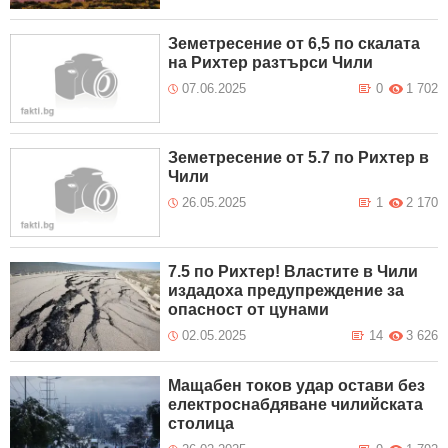
Земетресение от 6,5 по скалата
на Рихтер разтърси Чили
07.06.2025
0
1 702
Земетресение от 5.7 по Рихтер в
Чили
26.05.2025
1
2 170
7.5 по Рихтер! Властите в Чили
издадоха предупреждение за
опасност от цунами
02.05.2025
14
3 626
Мащабен токов удар остави без
електроснабдяване чилийската
столица