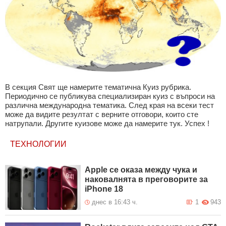
В секция Свят ще намерите тематична Куиз рубрика.
Периодично се публикува специализиран куиз с въпроси на
различна международна тематика. След края на всеки тест
може да видите резултат с верните отговори, които сте
натрупали. Другите куизове може да намерите тук. Успех !
ТЕХНОЛОГИИ
Apple се оказа между чука и
наковалнята в преговорите за
iPhone 18
днес в 16:43 ч.
1
943