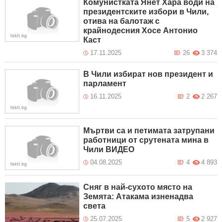
Комунистката Янет Хара води на
президентските избори в Чили,
отива на балотаж с
крайнодесния Хосе Антонио
Каст
17.11.2025
26
3 374
В Чили избират нов президент и
парламент
16.11.2025
2
2 267
Мъртви са и петимата затрупани
работници от срутената мина в
Чили ВИДЕО
04.08.2025
4
4 893
Сняг в най-сухото място на
Земята: Атакама изненадва
света
25.07.2025
5
2 927