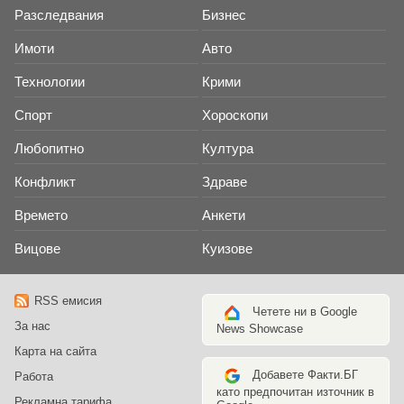
Разследвания
Бизнес
Имоти
Авто
Технологии
Крими
Спорт
Хороскопи
Любопитно
Култура
Конфликт
Здраве
Времето
Анкети
Вицове
Куизове
RSS емисия
Четете ни в Google
За нас
News Showcase
Карта на сайта
Добавете Факти.БГ
Работа
като предпочитан източник в
Рекламна тарифа