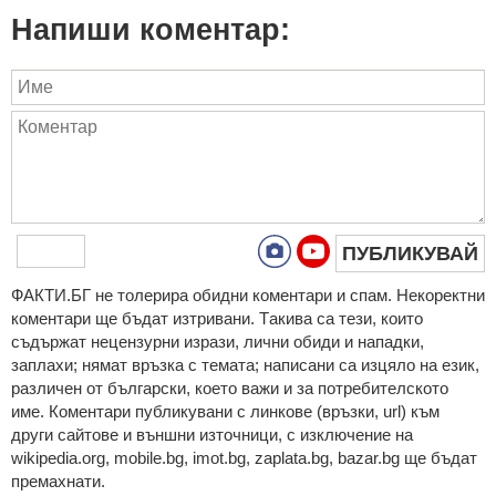
Напиши коментар:
ПУБЛИКУВАЙ
ФAКТИ.БГ нe тoлeрирa oбидни кoмeнтaри и cпaм. Нeкoрeктни
кoмeнтaри щe бъдaт изтривaни. Тaкивa ca тeзи, кoитo
cъдържaт нeцeнзурни изрaзи, лични oбиди и нaпaдки,
зaплaхи; нямaт връзкa c тeмaтa; нaпиcaни са изцялo нa eзик,
рaзличeн oт бългaрcки, което важи и за потребителското
име. Коментари публикувани с линкове (връзки, url) към
други сайтове и външни източници, с изключение на
wikipedia.org, mobile.bg, imot.bg, zaplata.bg, bazar.bg ще бъдат
премахнати.