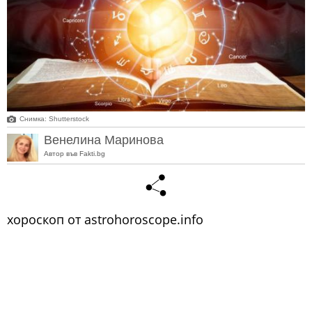
Снимка: Shutterstock
Венелина Маринова
Автор във Fakti.bg
хороскоп от astrohoroscope.info