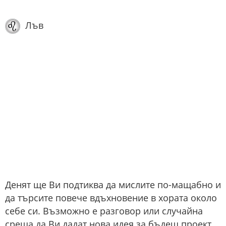
Лъв
Денят ще Ви подтиква да мислите по-мащабно и
да търсите повече вдъхновение в хората около
себе си. Възможно е разговор или случайна
среща да Ви дадат нова идея за бъдещ проект