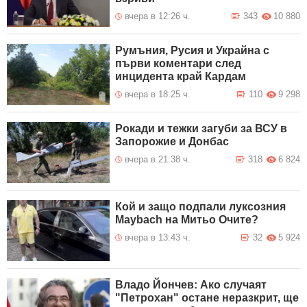
вчера в 12:26 ч.
343
10 880
Румъния, Русия и Украйна с
първи коментари след
инцидента край Кардам
вчера в 18:25 ч.
110
9 298
Рокади и тежки загуби за ВСУ в
Запорожие и Донбас
вчера в 21:38 ч.
318
6 824
Кой и защо подпали луксозния
Maybach на Митьо Очите?
вчера в 13:43 ч.
32
5 924
Владо Йончев: Ако случаят
"Петрохан" остане неразкрит, ще