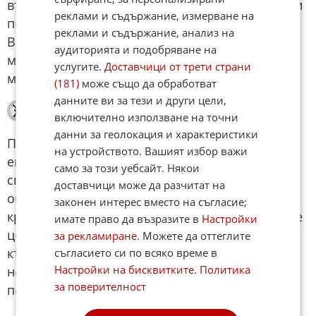
върху която мислите отдавна. Следобедът носи
реклами и съдържание, измерване на
повече динамика и желание за действие.
реклами и съдържание, анализ на
Вечерта е подходяща за творчески занимания,
аудиторията и подобряване на
музика или разговори, които Ви карат да
услугите.
Доставчици от трети страни
мечтаете по-смело.
(181)
може също да обработват
данните ви за тези и други цели,
Риби
включително използване на точни
данни за геолокация и характеристики
През този ден ще сте по-чувствителни и
на устройството. Вашият избор важи
емоционални. До обяд ще усещате нужда от
само за този уебсайт. Някои
спокойствие, разбиране и повече мекота в
доставчици може да разчитат на
общуването. Венера и Юпитер Ви носят
законен интерес вместо на съгласие;
красиви моменти, топли думи и усещане, че сте
имате право да възразите в
Настройки
ценени. Следобедът постепенно ще Ви върне
за рекламиране
. Можете да оттеглите
към по-практични теми и решения. Вечерта
съгласието си по всяко време в
Настройки на бисквитките
.
Политика
носи вдъхновение, мечтателност и желание да
за поверителност
последвате сърцето си.