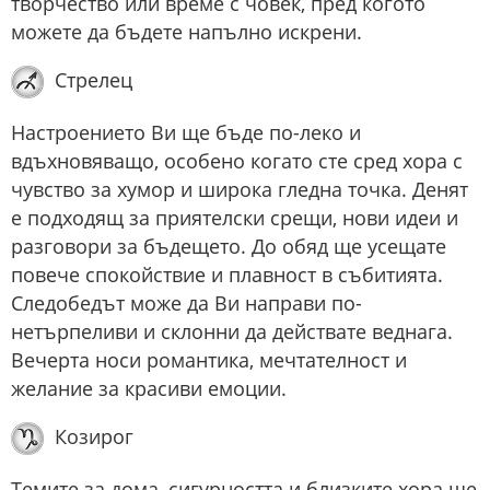
творчество или време с човек, пред когото
можете да бъдете напълно искрени.
Стрелец
Настроението Ви ще бъде по-леко и
вдъхновяващо, особено когато сте сред хора с
чувство за хумор и широка гледна точка. Денят
е подходящ за приятелски срещи, нови идеи и
разговори за бъдещето. До обяд ще усещате
повече спокойствие и плавност в събитията.
Следобедът може да Ви направи по-
нетърпеливи и склонни да действате веднага.
Вечерта носи романтика, мечтателност и
желание за красиви емоции.
Козирог
Темите за дома, сигурността и близките хора ще