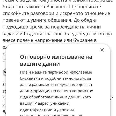
бъдат по-важни за Вас днес. Ще оценявате
спокойните разговори и искреното отношение
повече от шумните обещания. До обяд е
подходящо време за подреждане на лични
задачи и бъдещи планове. Следобедът може да
внесе повече напрежение или бързане в
ежедневието. Вечерта е добра за отдих и за
×
разговор с човек, който Ви носи усещане за
Отговорно използване на
стабилност.
вашите данни
Водолей
Ние и нашите партньори използваме
бисквитки и подобни технологии, за
Любопитството Ви ще бъде особено силно и
да съхраняваме и получаваме достъп
трудно ще се задоволявате с повърхностни
до информация на вашето устройство
и да обработваме лични данни, като
разговори. Денят е чудесен за нови идеи, срещи
вашия IP адрес, уникални
и кратки пътувания. Някой може да Ви
идентификатори и данни за
вдъхнови с нестандартен поглед към тема,
сърфиране, за персонализирани