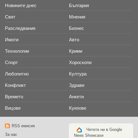
Новините днес
България
Свят
Мнения
Разследвания
Бизнес
Имоти
Авто
Технологии
Крими
Спорт
Хороскопи
Любопитно
Култура
Конфликт
Здраве
Времето
Анкети
Вицове
Куизове
RSS емисия
Четете ни в Google
За нас
News Showcase