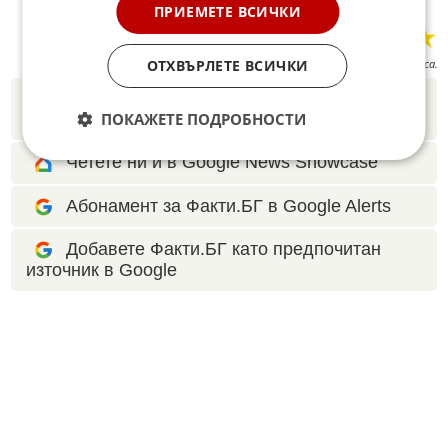
ПРИЕМЕТЕ ВСИЧКИ
☆
☆
☆
☆
☆
Поставете оценка:
ОТХВЪРЛЕТЕ ВСИЧКИ
Оценка
5
от
4
гласа.
Новините на Fakti.bg – във
Facebook
,
ПОКАЖЕТЕ ПОДРОБНОСТИ
Instagram
,
YouTube
,
канал Viber
,
X
Четете ни и в Google News Showcase
Абонамент за Факти.БГ в Google Alerts
Добавете Факти.БГ като предпочитан
източник в Google