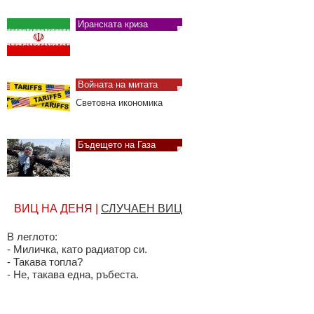
Иранската криза
Войната на митата
Световна икономика
Бъдещето на Газа
Недвижими имоти
ВИЦ НА ДЕНЯ |
СЛУЧАЕН ВИЦ
Къде могат да се купят и
наемат най-изгодно
В леглото:
- Миличка, като радиатор си.
- Такава топла?
Тест драйв
- Не, такава една, ръбеста.
Новите автомобили от
първо лице