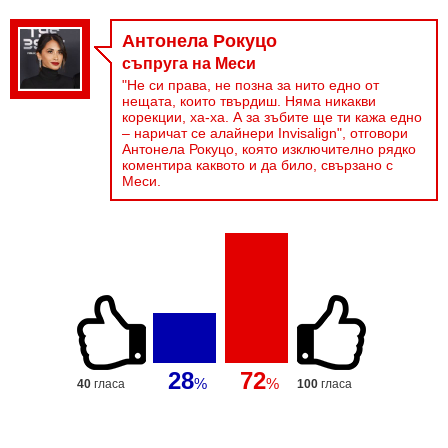
Антонела Рокуцо
съпруга на Меси
"Не си права, не позна за нито едно от
нещата, които твърдиш. Няма никакви
корекции, ха-ха. А за зъбите ще ти кажа едно
– наричат се алайнери Invisalign", отговори
Антонела Рокуцо, която изключително рядко
коментира каквото и да било, свързано с
Меси.
72
28
%
%
40
гласа
100
гласа