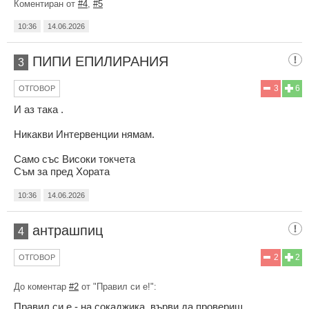
Коментиран от
#4
,
#5
10:36
14.06.2026
ПИПИ ЕПИЛИРАНИЯ
3
3
6
ОТГОВОР
И аз така .
Никакви Интервенции нямам.
Само със Високи токчета
Съм за пред Хората
10:36
14.06.2026
антрашпиц
4
2
2
ОТГОВОР
До коментар
#2
от "Правил си е!":
Правил си е - на сокаджика ,върви да провериш ...