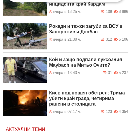
инцидента край Кардам
вчера в 18:25 ч.
109
8 896
Рокади и тежки загуби за ВСУ в
Запорожие и Донбас
вчера в 21:38 ч.
312
6 106
Кой и защо подпали луксозния
Maybach на Митьо Очите?
вчера в 13:43 ч.
31
5 237
Киев под нощен обстрел: Трима
убити край града, четирима
ранени в столицата
вчера в 07:17 ч.
123
4 354
АКТУАЛНИ ТЕМИ