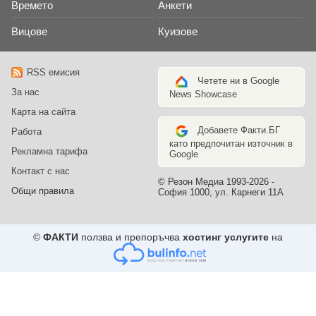
Времето
Анкети
Рецепти на деня
Вицове
Куизове
Казахстан
RSS емисия
Казахстан
Четете ни в Google
За нас
News Showcase
Карта на сайта
AsiaNews.it
Добавете Факти.БГ
Работа
Най-интересните новини от
като предпочитан източник в
Азия
Рекламна тарифа
Google
Контакт с нас
ОАЕ
© Резон Медиа 1993-2026 -
Общи правила
София 1000, ул. Карнеги 11А
Обединени Арабски
Емирства
©
ФАКТИ
ползва и препоръчва
хостинг услугите
на
Кризата с бежанците
Голямото преселение на
XXI век
Сирия