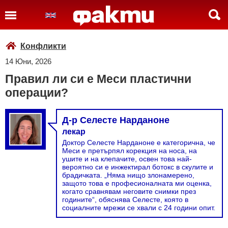
Конфликти
14 Юни, 2026
Правил ли си е Меси пластични
операции?
Д-р Селесте Нарданоне
лекар
Доктор Селесте Нарданоне е категорична, че
Меси е претърпял корекция на носа, на
ушите и на клепачите, освен това най-
вероятно си е инжектирал ботокс в скулите и
брадичката. „Няма нищо злонамерено,
защото това е професионалната ми оценка,
когато сравнявам неговите снимки през
годините“, обяснява Селесте, която в
социалните мрежи се хвали с 24 години опит.