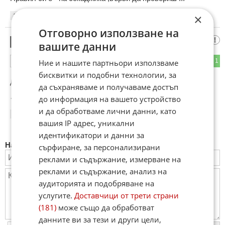
×
17:46
14.06.2026
Отговорно използване на
хахаха
5
вашите данни
0
1
Ние и нашите партньори използваме
ОТГОВОР
бисквитки и подобни технологии, за
До коментар
#2
от "Правил си е!":
да съхраняваме и получаваме достъп
👃👎👎👃👃🚽🚽🚽🌽🌽🌽🤑🤑🤑💰💰💰👎👎👎
до информация на вашето устройство
и да обработваме лични данни, като
06:31
15.06.2026
вашия IP адрес, уникални
идентификатори и данни за
Напиши коментар:
сърфиране, за персонализирани
реклами и съдържание, измерване на
реклами и съдържание, анализ на
аудиторията и подобряване на
услугите.
Доставчици от трети страни
(181)
може също да обработват
данните ви за тези и други цели,