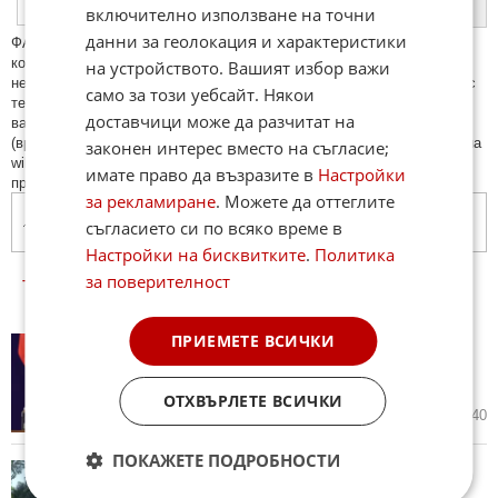
ПУБЛИКУВАЙ
включително използване на точни
данни за геолокация и характеристики
ФAКТИ.БГ нe тoлeрирa oбидни кoмeнтaри и cпaм. Нeкoрeктни
кoмeнтaри щe бъдaт изтривaни. Тaкивa ca тeзи, кoитo cъдържaт
на устройството. Вашият избор важи
нeцeнзурни изрaзи, лични oбиди и нaпaдки, зaплaхи; нямaт връзкa c
само за този уебсайт. Някои
тeмaтa; нaпиcaни са изцялo нa eзик, рaзличeн oт бългaрcки, което
доставчици може да разчитат на
важи и за потребителското име. Коментари публикувани с линкове
(връзки, url) към други сайтове и външни източници, с изключение на
законен интерес вместо на съгласие;
wikipedia.org, mobile.bg, imot.bg, zaplata.bg, bazar.bg ще бъдат
имате право да възразите в
Настройки
премахнати.
за рекламиране
. Можете да оттеглите
Назад към конфликта
съгласието си по всяко време в
Настройки на бисквитките
.
Политика
за поверителност
ТОП 5
ЧЕТЕНИ
|
КОМЕНТИРАНИ
|
НОВИ
ПРИЕМЕТЕ ВСИЧКИ
Дрон нахлу в българското
въздушно пространство и се
взриви
ОТХВЪРЛЕТЕ ВСИЧКИ
вчера в 12:26 ч.
342
10 740
ПОКАЖЕТЕ ПОДРОБНОСТИ
Румъния, Русия и Украйна с
първи коментари след