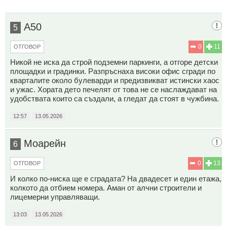
А50
5
0
11
ОТГОВОР
Никой не иска да строй подземни паркинги, а отгоре детски
площадки и градинки. Разпръснаха високи офис сгради по
кварталите около булеварди и предизвикват истински хаос
и ужас. Хората дето печелят от това не се наслаждават на
удобствата които са създали, а гледат да стоят в чужбина.
12:57
13.05.2026
Моарейн
6
0
13
ОТГОВОР
И колко по-ниска ще е сградата? На двадесет и един етажа,
колкото да отбием номера. Аман от алчни строители и
лицемерни управляващи.
13:03
13.05.2026