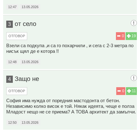
12:47
13.05.2026
от село
3
0
19
ОТГОВОР
Взели са подкупа ,и са го похарчили , и сега с 2-3 метра по
нисък щял де е котора !!
12:48
13.05.2026
Защо не
4
0
11
ОТГОВОР
София има нужда от поредния мастодонта от бетон.
Независимо колко висок е той. Някак идеята, чеще е полза
Младост нещо не се приема? А ТОВА архитект да замълчи.
12:50
13.05.2026