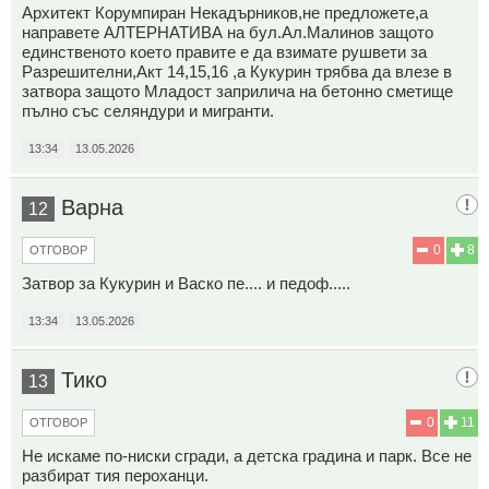
Архитект Корумпиран Некадърников,не предложете,а
направете АЛТЕРНАТИВА на бул.Ал.Малинов защото
единственото което правите е да взимате рушвети за
Разрешителни,Акт 14,15,16 ,а Кукурин трябва да влезе в
затвора защото Младост заприлича на бетонно сметище
пълно със селяндури и мигранти.
13:34
13.05.2026
Варна
12
0
8
ОТГОВОР
Затвор за Кукурин и Васко пе.... и педоф.....
13:34
13.05.2026
Тико
13
0
11
ОТГОВОР
Не искаме по-ниски сгради, а детска градина и парк. Все не
разбират тия пероханци.