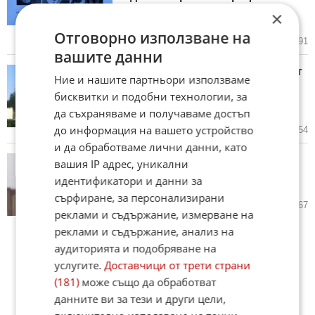
SIM карта, монтиран в
×
разклонител
Отговорно използване на
31.07.2026
16
2 591
вашите данни
Кметът на Добринище поиска от
Ние и нашите партньори използваме
вътрешния министър да
бисквитки и подобни технологии, за
възстанови полицейското
управление в града
да съхраняваме и получаваме достъп
до информация на вашето устройство
30.07.2026
5
4 654
и да обработваме лични данни, като
Атанас Пеканов: Щяхме да
вашия IP адрес, уникални
загубим 800 млн. евро от ЕК
идентификатори и данни за
заради ГЕРБ
сърфиране, за персонализирани
29.07.2026
22
1 967
реклами и съдържание, измерване на
реклами и съдържание, анализ на
аудиторията и подобряване на
услугите.
Доставчици от трети страни
(181)
може също да обработват
данните ви за тези и други цели,