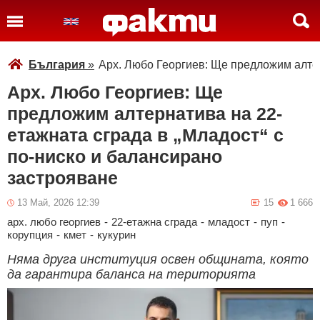
България
»
Арх. Любо Георгиев: Ще предложим алтер
Арх. Любо Георгиев: Ще
предложим алтернатива на 22-
етажната сграда в „Младост“ с
по-ниско и балансирано
застрояване
13 Май, 2026 12:39
15
1 666
арх. любо георгиев
-
22-етажна сграда
-
младост
-
пуп
-
корупция
-
кмет
-
кукурин
Няма друга институция освен общината, която
да гарантира баланса на територията