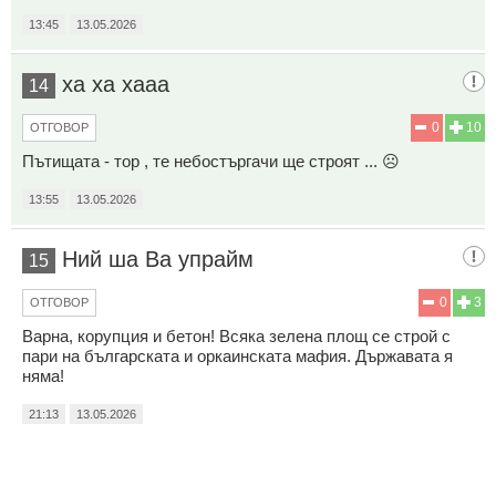
13:45
13.05.2026
ха ха хааа
14
0
10
ОТГОВОР
Пътищата - тор , те небостъргачи ще строят ... ☹️
13:55
13.05.2026
Ний ша Ва упрайм
15
0
3
ОТГОВОР
Варна, корупция и бетон! Всяка зелена площ се строй с
пари на българската и оркаинската мафия. Държавата я
няма!
21:13
13.05.2026