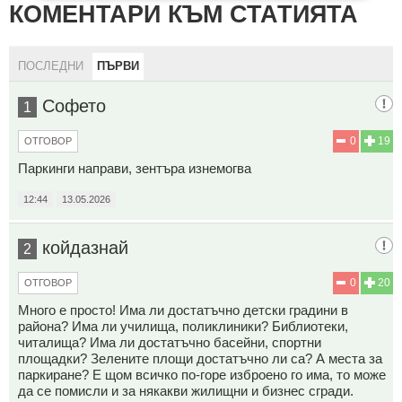
КОМЕНТАРИ КЪМ СТАТИЯТА
ПОСЛЕДНИ
ПЪРВИ
Софето
1
0
19
ОТГОВОР
Паркинги направи, зентъра изнемогва
12:44
13.05.2026
койдазнай
2
0
20
ОТГОВОР
Много е просто! Има ли достатъчно детски градини в
района? Има ли училища, поликлиники? Библиотеки,
читалища? Има ли достатъчно басейни, спортни
площадки? Зелените площи достатъчно ли са? А места за
паркиране? Е щом всичко по-горе изброено го има, то може
да се помисли и за някакви жилищни и бизнес сгради.