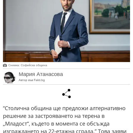
Снимка: Софийска община
Мария Атанасова
Автор във Fakti.bg
“Столична община ще предложи алтернативно
решение за застрояването на терена в
„Младост“, където в момента се обсъжда
изграждането на 22-етажна сграда.” Това заяви