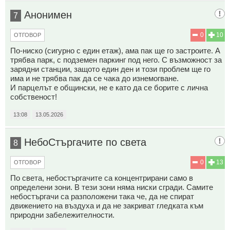
Анонимен
7
0
10
ОТГОВОР
По-ниско (сигурно с един етаж), ама пак ще го застроите. А
трябва парк, с подземен паркинг под него. С възможност за
зарядни станции, защото един ден и този проблем ще го
има и не трябва пак да се чака до изнемогване.
И парцелът е общински, не е като да се борите с лична
собственост!
13:08
13.05.2026
НебоСтъргачите по света
8
0
13
ОТГОВОР
По света, небостъргачите са концентрирани само в
определени зони. В тези зони няма ниски сгради. Самите
небостъргачи са разположени така че, да не спират
движението на въздуха и да не закриват гледката към
природни забележителности.