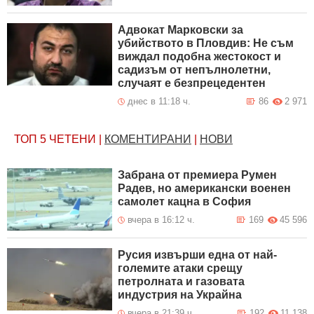
Адвокат Марковски за
убийството в Пловдив: Не съм
виждал подобна жестокост и
садизъм от непълнолетни,
случаят е безпрецедентен
днес в 11:18 ч.
86
2 971
ТОП 5
ЧЕТЕНИ
|
КОМЕНТИРАНИ
|
НОВИ
Забрана от премиера Румен
Радев, но американски военен
самолет кацна в София
вчера в 16:12 ч.
169
45 596
Русия извърши една от най-
големите атаки срещу
петролната и газовата
индустрия на Украйна
вчера в 21:39 ч.
192
11 138