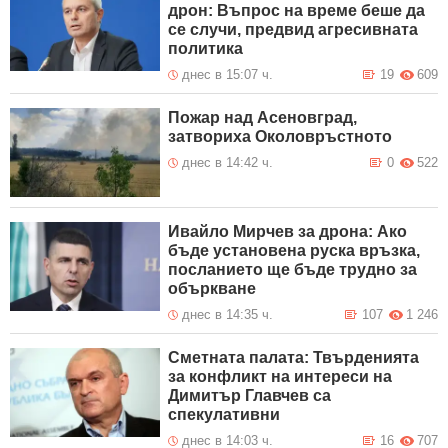
дрон: Въпрос на време беше да
се случи, предвид агресивната
политика
днес в 15:07 ч.
19
609
Пожар над Асеновград,
затвориха Околовръстното
днес в 14:42 ч.
0
522
Ивайло Мирчев за дрона: Ако
бъде установена руска връзка,
посланието ще бъде трудно за
объркване
днес в 14:35 ч.
107
1 246
Сметната палата: Твърденията
за конфликт на интереси на
Димитър Главчев са
спекулативни
днес в 14:03 ч.
16
707