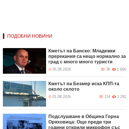
ПОДОБНИ НОВИНИ
Кметът на Банско: Младежки
пререкания са нещо нормално за
град с много много туристи
05.08.2026
38
1 666
Кметът на Безмер иска КПП-та
около селото
01.08.2026
114
3 292
Подслушване в Община Горна
Оряховица: Още преди три
години открили микрофон със