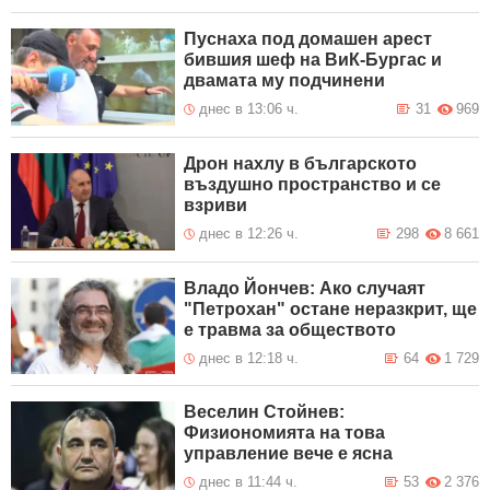
Пуснаха под домашен арест
бившия шеф на ВиК-Бургас и
двамата му подчинени
днес в 13:06 ч.
31
969
Дрон нахлу в българското
въздушно пространство и се
взриви
днес в 12:26 ч.
298
8 661
Владо Йончев: Ако случаят
"Петрохан" остане неразкрит, ще
е травма за обществото
днес в 12:18 ч.
64
1 729
Веселин Стойнев:
Физиономията на това
управление вече е ясна
днес в 11:44 ч.
53
2 376