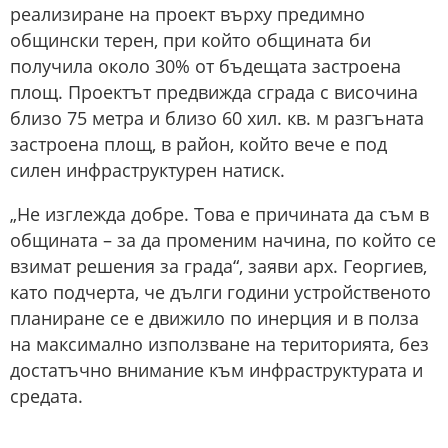
реализиране на проект върху предимно
общински терен, при който общината би
получила около 30% от бъдещата застроена
площ. Проектът предвижда сграда с височина
близо 75 метра и близо 60 хил. кв. м разгъната
застроена площ, в район, който вече е под
силен инфраструктурен натиск.
„Не изглежда добре. Това е причината да съм в
общината – за да променим начина, по който се
взимат решения за града“, заяви арх. Георгиев,
като подчерта, че дълги години устройственото
планиране се е движило по инерция и в полза
на максимално използване на територията, без
достатъчно внимание към инфраструктурата и
средата.