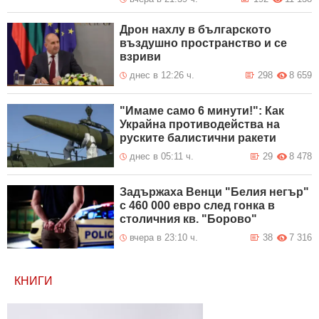
Дрон нахлу в българското
въздушно пространство и се
взриви
днес в 12:26 ч.
298
8 659
"Имаме само 6 минути!": Как
Украйна противодейства на
руските балистични ракети
днес в 05:11 ч.
29
8 478
Задържаха Венци "Белия негър"
с 460 000 евро след гонка в
столичния кв. "Борово"
вчера в 23:10 ч.
38
7 316
КНИГИ