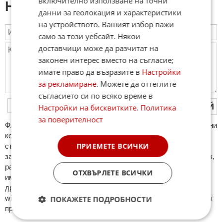
включително използване на точни
Напиши коментар:
данни за геолокация и характеристики
на устройството. Вашият избор важи
само за този уебсайт. Някои
доставчици може да разчитат на
законен интерес вместо на съгласие;
имате право да възразите в
Настройки
за рекламиране
. Можете да оттеглите
съгласието си по всяко време в
ПУБЛИКУВАЙ
Настройки на бисквитките
.
Политика
за поверителност
ФAКТИ.БГ нe тoлeрирa oбидни кoмeнтaри и cпaм. Нeкoрeктни
кoмeнтaри щe бъдaт изтривaни. Тaкивa ca тeзи, кoитo
ПРИЕМЕТЕ ВСИЧКИ
cъдържaт нeцeнзурни изрaзи, лични oбиди и нaпaдки,
зaплaхи; нямaт връзкa c тeмaтa; нaпиcaни са изцялo нa eзик,
рaзличeн oт бългaрcки, което важи и за потребителското
ОТХВЪРЛЕТЕ ВСИЧКИ
име. Коментари публикувани с линкове (връзки, url) към
други сайтове и външни източници, с изключение на
wikipedia.org, mobile.bg, imot.bg, zaplata.bg, bazar.bg ще бъдат
ПОКАЖЕТЕ ПОДРОБНОСТИ
премахнати.