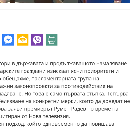
ктори в държавата и продължаващото намаляване
арските граждани изискват ясни приоритети и
о обещахме, парламентарната група на
важни законопроекти за противодействие на
ладяване. Но това е само първата стъпка. Тепърва
лязване на конкретни мерки, които да доведат не
ова заяви премиерът Румен Радев по време на
цитиран от Нова телевизия.
ен подход, който едновременно да повишава