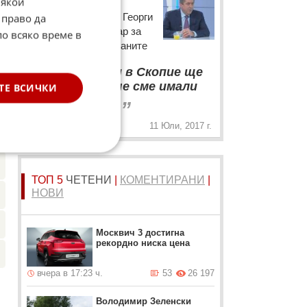
.
Някои
Бившият президент Георги
 право да
Първанов с коментар за
по всяко време в
е
ситуацията на Балканите
“
Не знам дали в Скопие ще
преглътнат, че сме имали
ТЕ ВСИЧКИ
„
обща история
☆
11 Юли, 2017 г.
а.
ТОП 5
ЧЕТЕНИ
|
КОМЕНТИРАНИ
|
НОВИ
Москвич 3 достигна
рекордно ниска цена
вчера в 17:23 ч.
53
26 197
Володимир Зеленски