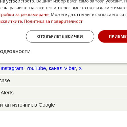
ите управители и на тяхно място ще назначи нови
на устройството. Вашият избор важи само за този уебсайт. 
лно обявения дневен ред. Предсрочно кабинетът
 да разчитат на законен интерес вместо на съгласие; имате
тройки за рекламиране
. Можете да оттеглите съгласието си 
дателя на ДАНС - Деньо Денев. На негово място щ
исквитките
.
Политика за поверителност
ОТХВЪРЛЕТЕ ВСИЧКИ
ПРИЕМЕ
☆
☆
☆
☆
ПОДРОБНОСТИ
Поставете оценка:
Оценка
2.8
от
23
глас
,
Instagram
,
YouTube
,
канал Viber
,
X
case
Alerts
итан източник в Google