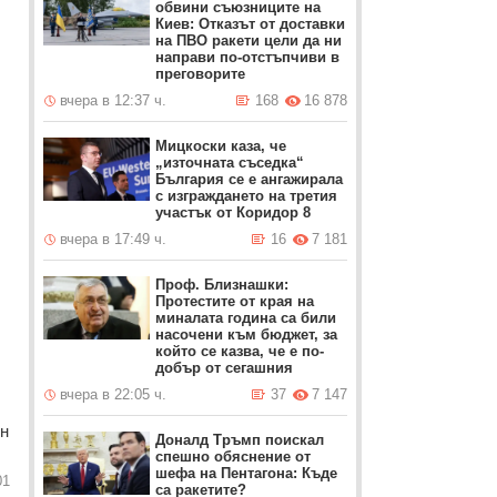
обвини съюзниците на
Киев: Отказът от доставки
на ПВО ракети цели да ни
направи по-отстъпчиви в
преговорите
вчера в 12:37 ч.
168
16 878
Мицкоски каза, че
„източната съседка“
България се е ангажирала
с изграждането на третия
участък от Коридор 8
вчера в 17:49 ч.
16
7 181
Проф. Близнашки:
Протестите от края на
миналата година са били
насочени към бюджет, за
който се казва, че е по-
добър от сегашния
вчера в 22:05 ч.
37
7 147
ен
Доналд Тръмп поискал
спешно обяснение от
шефа на Пентагона: Къде
01
са ракетите?