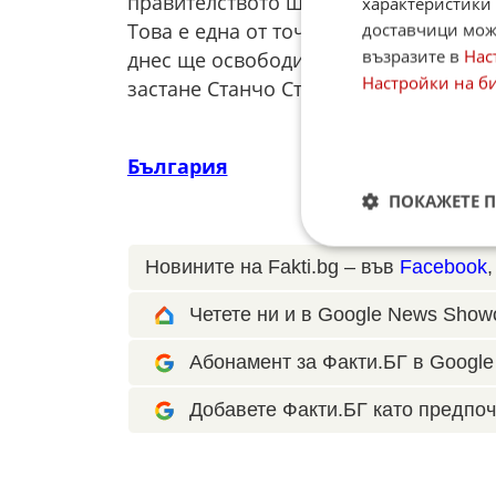
правителството ще освободи областн
характеристики 
Това е една от точките в предварите
доставчици може
възразите в
Нас
днес ще освободи и заместник-предсе
Настройки на б
застане Станчо Станев.
България
ПОКАЖЕТЕ 
Новините на Fakti.bg – във
Facebook
Четете ни и в Google News Show
Абонамент за Факти.БГ в Google 
Добавете Факти.БГ като предпоч