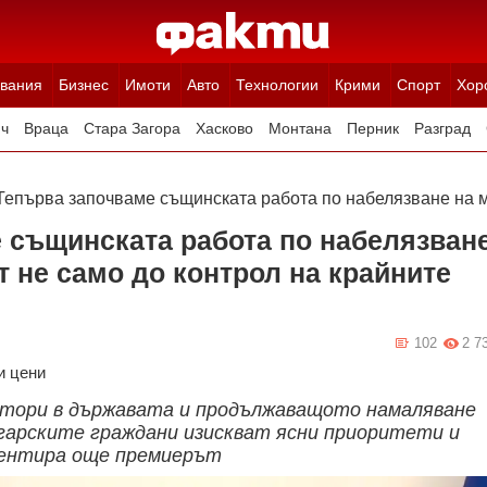
вания
Бизнес
Имоти
Авто
Технологии
Крими
Спорт
Хор
ч
Враца
Стара Загора
Хасково
Монтана
Перник
Разград
Ямбол
Благоевград
Габрово
Видин
Кюстендил
Търговище
Тепърва започваме същинската работа по набелязване на ме
 същинската работа по набелязван
т не само до контрол на крайните
102
2 7
и цени
ктори в държавата и продължаващото намаляване
гарските граждани изискват ясни приоритети и
ментира още премиерът