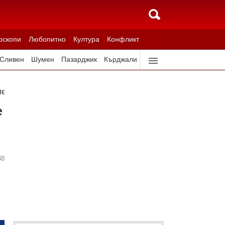
оскопи
Любопитно
Култура
Конфликт
Сливен
Шумен
Пазарджик
Кърджали
Ловеч
Всички градове
рки, които да доведат не само до контрол на крайните цен
е
38