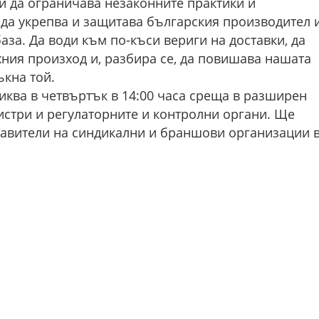
и да ограничава незаконните практики и
 да укрепва и защитава българския производител 
аза. Да води към по-къси вериги на доставки, да
хния произход и, разбира се, да повишава нашата
ъкна той.
иква в четвъртък в 14:00 часа среща в разширен
истри и регулаторните и контролни органи. Ще
тавители на синдикални и браншови организации 