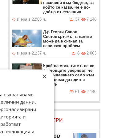
насочени към бюджет, за
който се казва, че е по-
добър от сегашния
вчера в 22:05 ч.
37
7 148
Д-р Георги Савов:
Световъртежът в жегите
може да е сигнал за
сериозен проблем
вчера в 21:37 ч.
8
2 063
о
Край на етикетите в лева:
Търговците уверяват, че
×
преминаването само към
евро няма да вдигне
цените
вчера в 21:08 ч.
61
2 140
да съхраняваме
ме лични данни,
персонализирани
диторията и
ЛОВЦИ НА БИСЕРИ
работват
за геолокация и
Георги Първанов