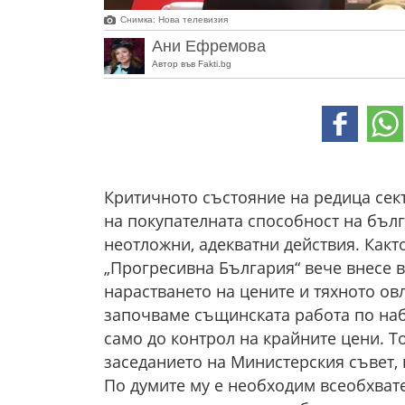
Снимка: Нова телевизия
Ани Ефремова
Автор във Fakti.bg
Критичното състояние на редица се
на покупателната способност на бълг
неотложни, адекватни действия. Какт
„Прогресивна България“ вече внесе 
нарастването на цените и тяхното ов
започваме същинската работа по набе
само до контрол на крайните цени. Т
заседанието на Министерския съвет, 
По думите му е необходим всеобхват