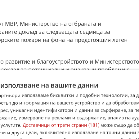
т МВР, Министерство на отбраната и
раните доклад за следващата седмица за
горските пожари на фона на предстоящия летен
то развитие и благоустройството и Министерствот
 доклад за потенциални и очаквани проблеми с
ки. През миналата година всяка година стотици
 използване на вашите данни
дие", припомни той.
 стартирала специализирана полицейска операция
артньори използваме бисквитки и подобни технологии, за 
то и разпространението на наркотици, срещу
остъп до информация на вашето устройство и да обработва
а, за която повече информация ще даде
адрес, уникални идентификатори и данни за сърфиране, за 
ржание, измерване на реклами и съдържание, анализ на ау
 услугите.
Доставчици от трети страни (181)
може също да об
видено да бъдат направени кадрови промени -
ези и други цели, включително използване на точни данни 