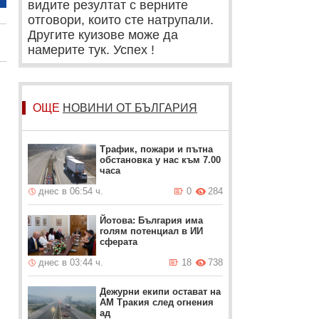
видите резултат с верните
отговори, които сте натрупали.
Другите куизове може да
намерите тук. Успех !
ОЩЕ
НОВИНИ ОТ БЪЛГАРИЯ
Трафик, пожари и пътна
обстановка у нас към 7.00
часа
днес в 06:54 ч.
0
284
Йотова: България има
голям потенциал в ИИ
сферата
днес в 03:44 ч.
18
738
Дежурни екипи остават на
АМ Тракия след огнения
ад