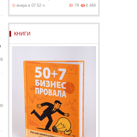
вчера в 07:52 ч.
79
6 468
КНИГИ
в
48
39