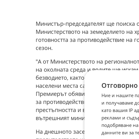
Министър-председателят ще поиска о
Министерството на земеделието на х
готовността за противодействие на 
сезон.
"А от Министерството на регионално
на околната среда и водите ще искам
безводието, както и съответните мер
Отговорно
населени места са засегнати от безво
Премиерът обяви и че тази сутрин е
Ние и нашите п
за противодействие на производство
и получаваме д
престъпността и войната по пътищат
като вашия IP 
вътрешният министър.
реклами и съдъ
подобряване на
На днешното заседание на МС е пред
данните ви за т