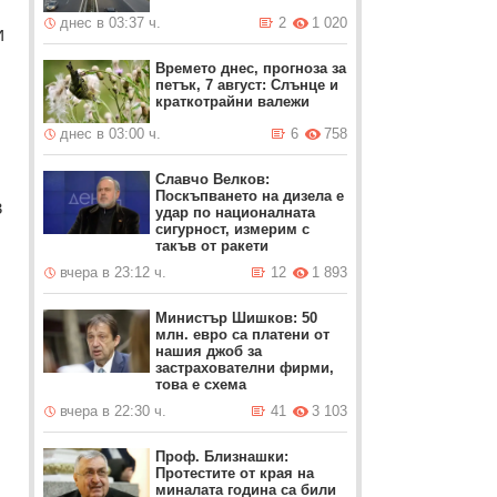
днес в 03:37 ч.
2
1 020
и
Времето днес, прогноза за
петък, 7 август: Слънце и
краткотрайни валежи
днес в 03:00 ч.
6
758
Славчо Велков:
Поскъпването на дизела е
в
удар по националната
сигурност, измерим с
такъв от ракети
вчера в 23:12 ч.
12
1 893
Министър Шишков: 50
млн. евро са платени от
нашия джоб за
застрахователни фирми,
това е схема
вчера в 22:30 ч.
41
3 103
Проф. Близнашки:
Протестите от края на
миналата година са били