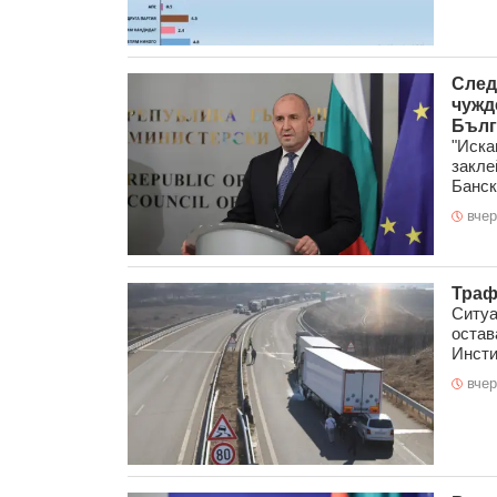
След
чужд
Бълг
"Иска
закле
Банско
вчер
Траф
Ситуа
остав
Инсти
вчер