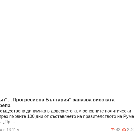
ъп": „Прогресивна България“ запазва високата
репа
съществена динамика в доверието към основните политически
през първите 100 дни от съставянето на правителството на Рум
 „Пр ...
а в 13:11 ч.
42
2 4