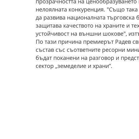
прозрачността на ценообразуването 
нелоялната конкуренция. "Също така
да развива националната търговска б
защитава качеството на храните и те
устойчивост на външни шокове", изт
По тази причина премиерът Радев св
състав със съответните ресорни мин
бъдат поканени на разговор и предс
сектор „земеделие и храни“.