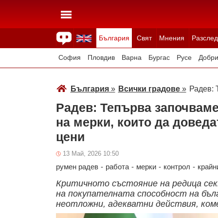
България
Свят
Мнения
Разслед
Здраве
Времето
Анкети
Вицове
Куизове
София
Пловдив
Варна
Бургас
Русе
Добри
Смолян
Плевен
Велико Търново
Силистра
България
»
Всички градове
»
Радев: 
Радев: Тепърва започваме
на мерки, които да доведа
цени
13 Май, 2026 10:50
румен радев
-
работа
-
мерки
-
контрол
-
крайн
Критичното състояние на редица се
на покупателната способност на бъл
неотложни, адекватни действия, ко