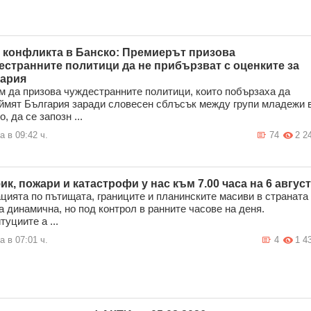
 конфликта в Банско: Премиерът призова
естранните политици да не прибързват с оценките за
ария
м да призова чуждестранните политици, които побързаха да
ймят България заради словесен сблъсък между групи младежи 
, да се запозн ...
а в 09:42 ч.
74
2 2
ик, пожари и катастрофи у нас към 7.00 часа на 6 август
цията по пътищата, границите и планинските масиви в страната
а динамична, но под контрол в ранните часове на деня.
туциите а ...
а в 07:01 ч.
4
1 4