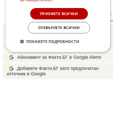
☆
☆
☆
☆
☆
ПРИЕМЕТЕ ВСИЧКИ
Поставете оценка:
Оценка
3
от
4
гласа.
ОТХВЪРЛЕТЕ ВСИЧКИ
Новините на Fakti.bg – във
Facebook
,
Instagram
,
YouTube
,
канал Viber
,
X
ПОКАЖЕТЕ ПОДРОБНОСТИ
Четете ни и в Google News Showcase
Абонамент за Факти.БГ в Google Alerts
Добавете Факти.БГ като предпочитан
източник в Google