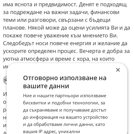
има яснота и предвидимост. Денят е подходящ
за подреждане на важни задачи, финансови
теми или разговори, свързани с бъдещи
планове. Някой може да оцени усилията Ви и да
покаже повече уважение към мнението Ви.
Следобедът носи повече енергия и желание да
ускорите определен процес. Вечерта е добра за
уютна атмосфера и време с хора, на които
имате доверие.
×
Отговорно използване на
Водолей
вашите данни
Идеите Ви ще бъдат особено интересни за
Ние и нашите партньори използваме
околните и лесно ще привличате внимание в
бисквитки и подобни технологии, за
разговорите. Денят е благоприятен за срещи,
да съхраняваме и получаваме достъп
нови контакти и обсъждане на планове, които
до информация на вашето устройство
и да обработваме лични данни, като
имат практическо развитие. Следобедът може
вашия IP адрес, уникални
да Ви направи по-рязки в реакциите, ако някой