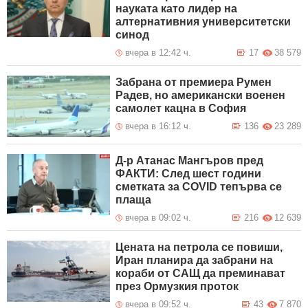
науката като лидер на
алтернативния университетски
синод
вчера в 12:42 ч.
17
38 579
Забрана от премиера Румен
Радев, но американски военен
самолет кацна в София
вчера в 16:12 ч.
136
23 289
Д-р Атанас Мангъров пред
ФАКТИ: След шест години
сметката за COVID тепърва се
плаща
вчера в 09:02 ч.
216
12 639
Цената на петрола се повиши,
Иран планира да забрани на
кораби от САЩ да преминават
през Ормузкия проток
вчера в 09:52 ч.
43
7 870