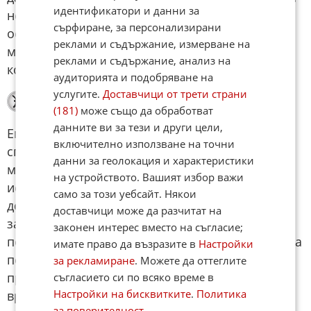
идентификатори и данни за
не споделя гледната Ви точка. Добре е да
сърфиране, за персонализирани
оставите повече пространство за чуждото
реклами и съдържание, измерване на
мнение. Вечерта е подходяща за приятна
реклами и съдържание, анализ на
компания и по-леко настроение.
аудиторията и подобряване на
услугите.
Доставчици от трети страни
Риби
(181)
може също да обработват
данните ви за тези и други цели,
Емоционалният Ви свят днес ще бъде по-
включително използване на точни
спокоен и подреден. Ще усещате ясно на кого
данни за геолокация и характеристики
можете да разчитате и кои разговори Ви носят
на устройството. Вашият избор важи
истинско спокойствие. Денят е подходящ за
само за този уебсайт. Някои
довършване на задачи, кратки срещи и грижа
доставчици може да разчитат на
за личния комфорт. Следобедът ще внесе
законен интерес вместо на съгласие;
повече енергия и желание да действате веднага
имате право да възразите в
Настройки
по тема, която Ви вълнува. Вечерта носи
за рекламиране
. Можете да оттеглите
приятна умора и усещане, че сте използвали
съгласието си по всяко време в
Настройки на бисквитките
.
Политика
времето си по най-добрия начин.
за поверителност