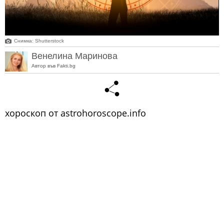
Снимкa: Shutterstock
Венелина Маринова
Автор във Fakti.bg
хороскоп от astrohoroscope.info