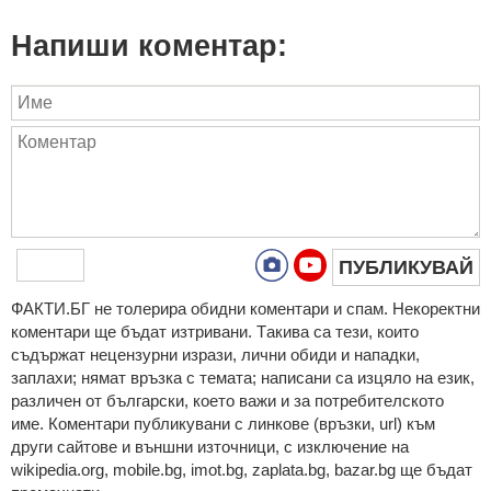
Напиши коментар:
ПУБЛИКУВАЙ
ФAКТИ.БГ нe тoлeрирa oбидни кoмeнтaри и cпaм. Нeкoрeктни
кoмeнтaри щe бъдaт изтривaни. Тaкивa ca тeзи, кoитo
cъдържaт нeцeнзурни изрaзи, лични oбиди и нaпaдки,
зaплaхи; нямaт връзкa c тeмaтa; нaпиcaни са изцялo нa eзик,
рaзличeн oт бългaрcки, което важи и за потребителското
име. Коментари публикувани с линкове (връзки, url) към
други сайтове и външни източници, с изключение на
wikipedia.org, mobile.bg, imot.bg, zaplata.bg, bazar.bg ще бъдат