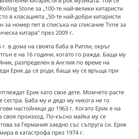
влиятелни китаристи в рок музиката. Той се
olling Stone за „100-те най-велики китаристи
то в класацията „50-те най-добри китаристи
н за номер пет в списъка на списание Time за
ическа китара" през 2009 г.
 г. в дома на своята баба в Рипли, окръг
тън е на 16 години, когато го ражда. Баща му
ник, разпределен в Англия по време на
еди Ерик да се роди, баща му се връща при
тглеждат Ерик като свое дете. Момчето расте
е сестра. Баба му и дядо му никога не го
ови настойници до 1963 г. Когато Ерик е на
а своя произход. По-късно майка му се
това за Германия заедно със съпруга си. Ерик
умира в катастрофа през 1974 г.