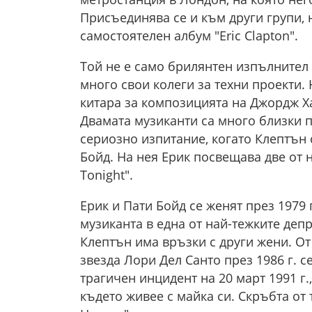
Присъединява се и към други групи, н
самостоятелен албум "Eric Clapton".
Той не е само брилянтен изпълнител 
много свои колеги за техни проекти. 
китара за композицията на Джордж Хар
Двамата музиканти са много близки п
сериозно изпитание, когато Клептън 
Бойд. На нея Ерик посвещава две от н
Tonight".
Ерик и Пати Бойд се женят през 1979
музиканта в една от най-тежките депр
Клептън има връзки с други жени. От
звезда Лори Дел Санто през 1986 г. 
трагичен инцидент на 20 март 1991 г.
където живее с майка си. Скръбта от 