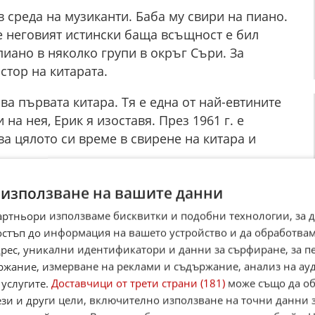
в среда на музиканти. Баба му свири на пиано.
е неговият истински баща всъщност е бил
пиано в няколко групи в окръг Съри. За
стор на китарата.
ва първата китара. Тя е една от най-евтините
 на нея, Ерик я изоставя. През 1961 г. е
ва цялото си време в свирене на китара и
ата The Roosters, която се разпада скоро след
 използване на вашите данни
ъм групата The Yardbirds. Членовете на
артньори използваме бисквитки и подобни технологии, за 
еме той е най-популярният китарист в R&B
остъп до информация на вашето устройство и да обработва
адрес, уникални идентификатори и данни за сърфиране, за 
ржание, измерване на реклами и съдържание, анализ на ау
 услугите.
Доставчици от трети страни (181)
може също да об
) се появява и псевдонимът му Slowhand
ези и други цели, включително използване на точни данни 