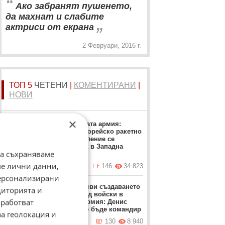
“
Ако забранят пушенето,
да махнат и слабите
„
актриси от екрана
2 Февруари, 2016 г.
ТОП 5
ЧЕТЕНИ
|
КОМЕНТИРАНИ
|
НОВИ
×
Украинската армия:
Севернокорейско ракетно
подразделение се
разполага в Западна
да съхраняваме
Русия
ме лични данни,
вчера в 10:51 ч.
146
34 823
персонализирани
Путин обяви създаването
диторията и
на нов род войски в
работват
руската армия: Денис
Лямин ще бъде командир
за геолокация и
вчера в 16:05 ч.
130
8 940