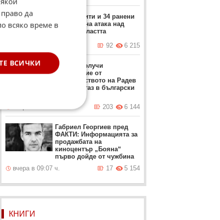
Някои
 право да
Двама убити и 34 ранени
по всяко време в
след нощна атака над
Киев и областта
вчера в 06:28 ч.
92
6 215
ТЕ ВСИЧКИ
Турция получи
разрешение от
правителството на Радев
да търси газ в български
води
вчера в 15:07 ч.
203
6 144
Габриел Георгиев пред
ФАКТИ: Информацията за
продажбата на
киноцентър „Бояна“
първо дойде от чужбина
вчера в 09:07 ч.
17
5 154
КНИГИ