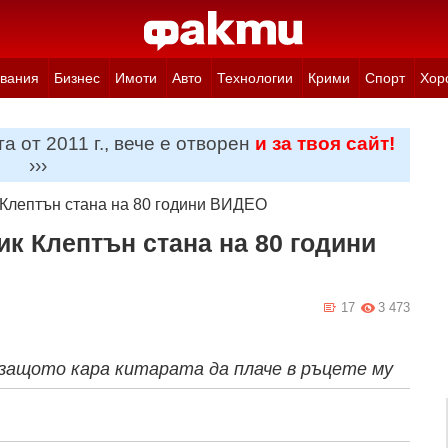
вания
Бизнес
Имоти
Авто
Технологии
Крими
Спорт
Хор
а от 2011 г., вече е отворен
и за твоя сайт!
›››
 Клептън стана на 80 години ВИДЕО
ик Клептън стана на 80 години
17
3 473
 защото кара китарата да плаче в ръцете му