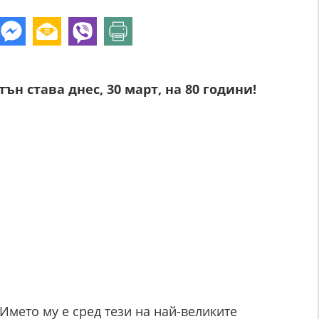
н става днес, 30 март, на 80 години!
 Името му е сред тези на най-великите