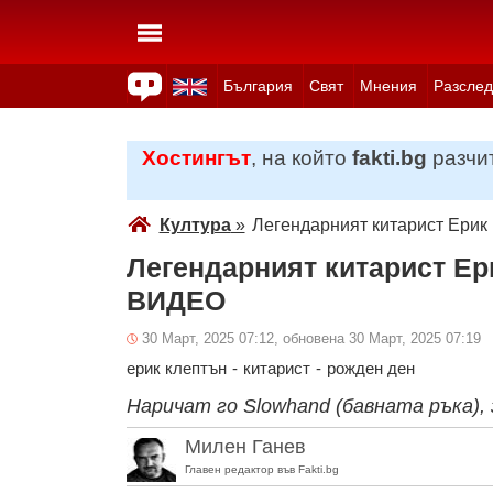
България
Свят
Мнения
Разслед
Здраве
Времето
Анкети
Вицове
Куизове
Хостингът
, на който
fakti.bg
разчит
Култура
»
Легендарният китарист Ерик
Легендарният китарист Ер
ВИДЕО
30 Март, 2025 07:12, обновена 30 Март, 2025 07:19
ерик клептън
-
китарист
-
рожден ден
Наричат го Slowhand (бавната ръка),
Милен Ганев
Главен редактор във Fakti.bg