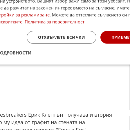
на устройството. Вашият избор важи само за този уебсайт. 
лбуми: "Five Live Yardbirds" и "Sonny Boy
 да разчитат на законен интерес вместо на съгласие; имате
ата обаче се обръща към комерсиалното
тройки за рекламиране
. Можете да оттеглите съгласието си 
беден, че неговият музикален път е пътят на
исквитките
.
Политика за поверителност
ОТХВЪРЛЕТЕ ВСИЧКИ
ПРИЕМЕ
ПОДРОБНОСТИ
luesbreakers Ерик Клептън получава и втория
 му идва от графит на стената на
в почитател написва "Ерик е Бог".