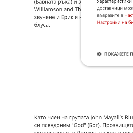
характеристики 
(Бавната ръка) и записва първите си а
доставчици може
Williamson and The Yardbirds". Банд
възразите в
Нас
звучене и Ерик я напуска, защото е у
Настройки на б
блуса.
ПОКАЖЕТЕ 
Като член на групата John Mayall’s B
си псевдоним "God" (Бог). Прозвището
метростанция в Лондон, на която него