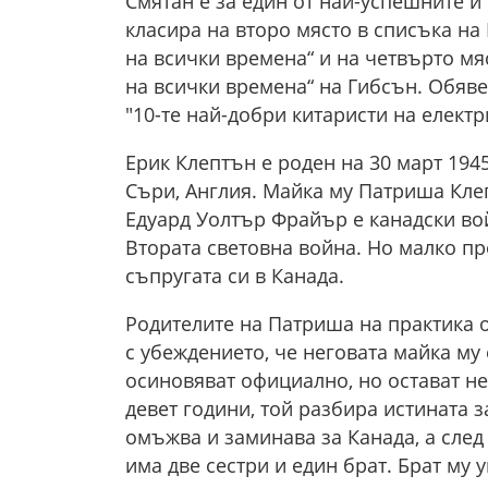
Смятан е за един от най-успешните и 
класира на второ място в списъка на R
на всички времена“ и на четвърто мяс
на всички времена“ на Гибсън. Обяве
"10-те най-добри китаристи на електр
Ерик Клептън е роден на 30 март 1945
Съри, Англия. Майка му Патриша Клеп
Едуард Уолтър Фрайър е канадски вой
Втората световна война. Но малко пр
съпругата си в Канада.
Родителите на Патриша на практика о
с убеждението, че неговата майка му 
осиновяват официално, но остават нег
девет години, той разбира истината з
омъжва и заминава за Канада, а след 
има две сестри и един брат. Брат му 