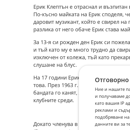
Ерик Клептън е отраснал и възпитан 
По-късно майката на Ерик споделя, ч
даровит музикант, който е свирел на 
разлика от него обаче Ерик става май
За 13-я си рожден ден Ерик си пожела
и тъй като му е много трудно да свири
изключен от колежа, тъй като прекар
слушане на блус.
На 17 години Ерик става член на банд
Отговорно
това. През 1963 г. се присъединява к
Ние и нашите п
бандата го канят, защото по това вр
и получаваме д
клубните среди.
като вашия IP 
реклами и съдъ
подобряване на
Докато членува в групата (18 месеца
данните ви за т