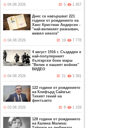
04.08.2026
5
1 457
Днес се навършват 221
години от рождението на
Ханс Кристиан Андерсен -
"най-великият разказвач,
живял някога”
04.08.2026
19
7 778
4 август 1916 г. Създаден е
най-популярният
български боен марш
"Велик е нашият войник"
ВИДЕО
04.08.2026
21
3 381
122 години от рождението
на Клифърд Саймък:
Тихият гений на
фентъзито
03.08.2026
8
1 159
128 години от рождението
на Калина Малина:
Тайните на любимата