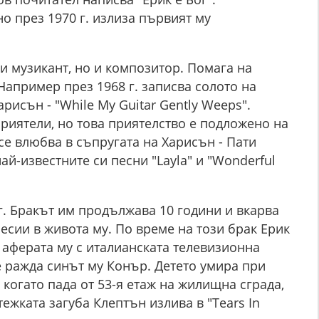
о през 1970 г. излиза първият му
и музикант, но и композитор. Помага на
Например през 1968 г. записва солото на
исън - "While My Guitar Gently Weeps".
риятели, но това приятелство е подложено на
се влюбва в съпругата на Харисън - Пати
ай-известните си песни "Layla" и "Wonderful
 г. Бракът им продължава 10 години и вкарва
есии в живота му. По време на този брак Ерик
 аферата му с италианската телевизионна
се ражда синът му Конър. Детето умира при
, когато пада от 53-я етаж на жилищна сграда,
тежката загуба Клептън излива в "Tears In