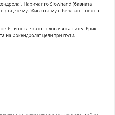
кендрола“. Наричат го Slowhand (бавната
 в ръцете му. Животът му е белязан с нежна
dbirds, и после като солов изпълнител Ерик
та на рокендрола“ цели три пъти.