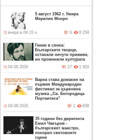
5 август 1962 г. Умира
Мерилин Монро
вчера в 04:15 ч.
6
8 234
Гении в сянка:
Българските творци,
останали нечути приживе,
но променили културата
04.08.2026
27
1 920
Варна става домакин на
първия Международен
фестивал за църковна
музика „Св. Богородица
Портаитиса”
04.08.2026
1
838
35 години без диригента
Емил Чакъров -
българският маестро,
покорил световните
сцени