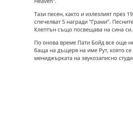
Heaven".
Тази песен, както и излезлият през 1
спечелват 5 награди "Грами". Песните “
Клептън също посвещава на сина си.
По онова време Пати Бойд все още не
баща на дъщеря на име Рут, която се
мениджърката на звукозаписно студио