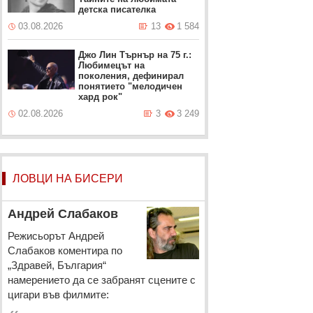
детска писателка
03.08.2026
13
1 584
Джо Лин Търнър на 75 г.:
Любимецът на
поколения, дефинирал
понятието "мелодичен
хард рок"
02.08.2026
3
3 249
ЛОВЦИ НА БИСЕРИ
Андрей Слабаков
Режисьорът Андрей
Слабаков коментира по
„Здравей, България“
намерението да се забранят сцените с
цигари във филмите: