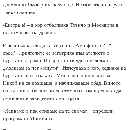
доволният бъчвар им наля още. Незабелязано наряза
тънка сланина.
-Екстра е! – в хор отбелязаха Трънчо и Москвича в
пластмасова наздравица.
Изведнъж кандидатът се сепна. Ами фотото?! А
съда?! Приятелите се затътриха към ателието с
буретата на рамо. На вратата ги ядоса бележката –
„Излизам за пет минути“. Изпсуваха в хор, седнаха на
буретата си и зачакаха. Мина около половин час.
Никой не се връщаше, а наближаваше обяд. Виното
на циганина бе остъргало стомасите им и решиха да
се върнат в заведението на гарата.
-Хапваме и пак отиваме да те снимат – определи
програмата Москвича.