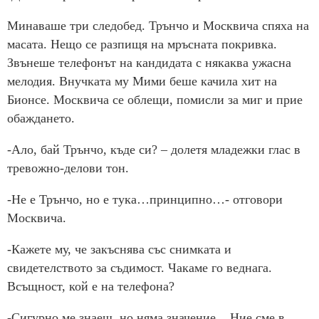
Минаваше три следобед. Трънчо и Москвича спяха на
масата. Нещо се разпищя на мръсната покривка.
Звънеше телефонът на кандидата с някаква ужасна
мелодия. Внучката му Мими беше качила хит на
Бионсе. Москвича се облещи, помисли за миг и прие
обаждането.
-Ало, бай Трънчо, къде си? – долетя младежки глас в
тревожно-делови тон.
-Не е Трънчо, но е тука…принципно…- отговори
Москвича.
-Кажете му, че закъснява със снимката и
свидетелството за съдимост. Чакаме го веднага.
Всъщност, кой е на телефона?
-Сигурно ме знаеш, но няма значение... Ние сме в