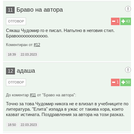
Браво на автора
11
1
43
ОТГОВОР
Сякаш Чудомир го е писал. Напълно в неговия стил.
Бравооооооооооооо.
Коментиран от
#12
18:39
22.03.2023
адаша
12
1
50
ОТГОВОР
До коментар
#11
от "Браво на автора":
Точно за това Чудомир никога не е влизал в учебниците по
литература. "Елита" изпада в ужас от такива хора, които
казват истината. Поздравления за автора на този разказ.
18:50
22.03.2023