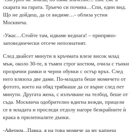
скарата на гарата. Трънчо си почива…Спи, един вид.
Що не дойдеш, да се видиме…- облиза устни
Москвича.
-Ужас…Стойте там, идваме веднага! – припряно-
заповеднически отсече непознатият.
След двайсет минути в кръчмата влезе висок млад
мъж, около 30-те, в тъмен строг костюм, очила с тънки
прозрачни рамки и черни обувки с остър връх. След
него влязоха две дами. По-младата беше момичето от
фотото, което на обяд трябваше да се върне след пет
минути. Другата жена, с излъчване на телбод, беше от
съда. Москвича одобрително вдигна вежди, прицели
се в младата и проследи отдолу нагоре безкрайните ѝ
крака в прилепналите дънки.
-Аферим...Павка, я на това момиче да му капнеш