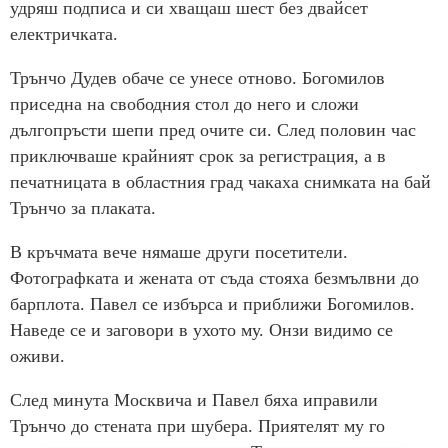
удряш подписа и си хващаш шест без двайсет
електричката.
Трънчо Дудев обаче се унесе отново. Богомилов
приседна на свободния стол до него и сложи
дългопръсти шепи пред очите си. След половин час
приключваше крайният срок за регистрация, а в
печатницата в областния град чакаха снимката на бай
Трънчо за плаката.
В кръчмата вече нямаше други посетители.
Фотографката и жената от съда стояха безмълвни до
барплота. Павел се избърса и приближи Богомилов.
Наведе се и заговори в ухото му. Онзи видимо се
оживи.
След минута Москвича и Павел бяха иправили
Трънчо до стената при шубера. Приятелят му го