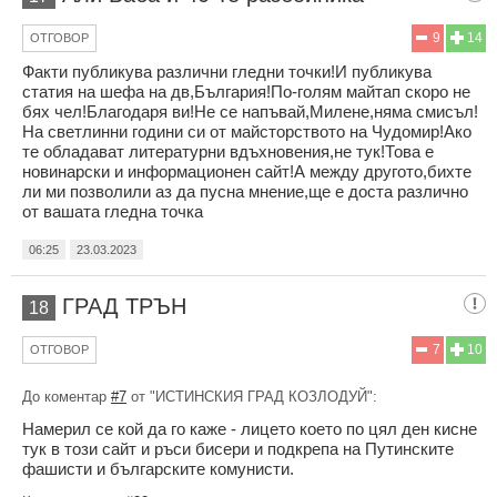
9
14
ОТГОВОР
Факти публикува различни гледни точки!И публикува
статия на шефа на дв,България!По-голям майтап скоро не
бях чел!Благодаря ви!Не се напъвай,Милене,няма смисъл!
На светлинни години си от майсторството на Чудомир!Ако
те обладават литературни вдъхновения,не тук!Това е
новинарски и информационен сайт!А между другото,бихте
ли ми позволили аз да пусна мнение,ще е доста различно
от вашата гледна точка
06:25
23.03.2023
ГРАД ТРЪН
18
7
10
ОТГОВОР
До коментар
#7
от "ИСТИНСКИЯ ГРАД КОЗЛОДУЙ":
Намерил се кой да го каже - лицето което по цял ден кисне
тук в този сайт и ръси бисери и подкрепа на Путинските
фашисти и българските комунисти.