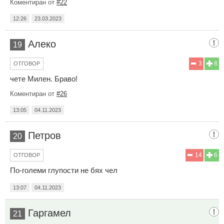
Коментиран от
#22
12:26
23.03.2023
Алеко
19
3
8
ОТГОВОР
чете Милен. Браво!
Коментиран от
#26
13:05
04.11.2023
Петров
20
14
6
ОТГОВОР
По-големи глупости не бях чел
13:07
04.11.2023
Гаргамел
21