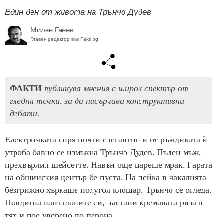
Един ден от живота на Трънчо Дудев
Милен Ганев
Главен редактор във Fakti.bg
ФАКТИ
публикува мнения с широк спектър от
гледни точки, за да насърчава конструктивни
дебати.
Електричката спря почти елегантно и от ръждивата ѝ
утроба бавно се измъкна Трънчо Дудев. Пълен мъж,
прехвърлил шейсетте. Навън още цареше мрак. Гарата
на общинския център бе пуста. На пейка в чакалнята
безгрижно хъркаше полугол клошар. Трънчо се огледа.
Повдигна панталоните си, настани кремавата риза в
тях и пое уверено по перона.