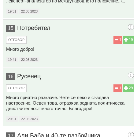
..експерт-анализатор по международното положение..к..
19:31
22.03.2023
Потребител
15
1
19
ОТГОВОР
Много добро!
19:41
22.03.2023
Русенец
16
1
29
ОТГОВОР
Много приятно разказче. Чете се леко и създава
настроение. Освен това, отразява родната политическа
действителност много точно. Благодаря!
20:51
22.03.2023
Али Баба и 40-те разбойника
17