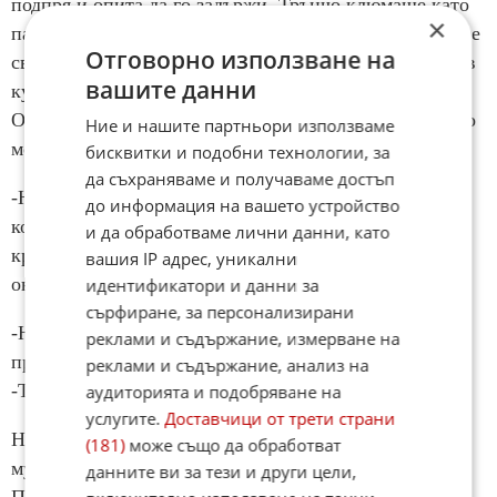
подпря и опита да го задържи. Трънчо клюмаше като
×
палачинка. Бутна стар календар на „Левски“, който се
Отговорно използване на
свлече шумно до угасналото кюмбе. Келнерът влезе в
вашите данни
кухнята и през шубера прихвана тумбака на Трънчо.
Оставаше само кандидатът да отвори очи и момичето
Ние и нашите партньори използваме
можеше да снима.
бисквитки и подобни технологии, за
да съхраняваме и получаваме достъп
-Наборе, Донка звъни – кресна Москвича и удари с
до информация на вашето устройство
коляно Трънчо в слабините. Дудев се ококори и
и да обработваме лични данни, като
красавицата успя да направи цели три кадъра, преди
вашия IP адрес, уникални
онзи пак да клюмне. Оставаше подписът.
идентификатори и данни за
сърфиране, за персонализирани
-Няма да се излагаме с фалшификации. Други да го
реклами и съдържание, измерване на
правят – декларира поуспокоилият се координатор.
реклами и съдържание, анализ на
-Той ще се подпише.
аудиторията и подобряване на
услугите.
Доставчици от трети страни
Настаниха го на масата и Богомилов мушна в ръката
(181)
може също да обработват
му химикал. Жената от съда извади документа.
данните ви за тези и други цели,