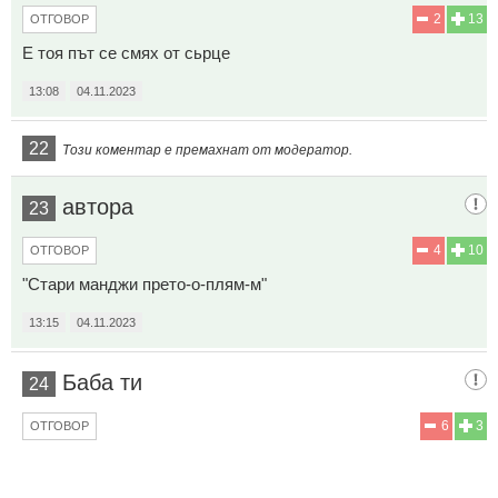
2
13
ОТГОВОР
Е тоя път се смях от сьрце
13:08
04.11.2023
22
Този коментар е премахнат от модератор.
автора
23
4
10
ОТГОВОР
"Стари манджи прето-о-плям-м"
13:15
04.11.2023
Баба ти
24
6
3
ОТГОВОР
Милене! Що , притопляш стари гозби?!:) Вече са вкиснати!:)
Вземи измисли нещо ново!:)