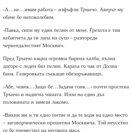
-А…не…имам работа – изфъфли Трънчо. Аверът му
обаче бе непоколебим.
-Павка, сипи му един пелин от мене. Грехота е тия
кебапчета да ги лапа на сухо – разпореди
червендалестият Москвич.
Пред Трънчо кацна огромна бирена халба, пълна
догоре с леден бял пелин. Караха го чак от Долна
баня. Газировката съскаше обезоръжаващо.
-Абе, човек…Защо бе…Задачи гоня…- почти простена
Трънчо и надигна чашата. Изпи на един дъх
половината и замези лакомо.
-Викни ми и ти едно питие и да те водя на едно место
– заговорчнически прошепна Москвича. Той неусетно
се бе преместил на неговата маса.