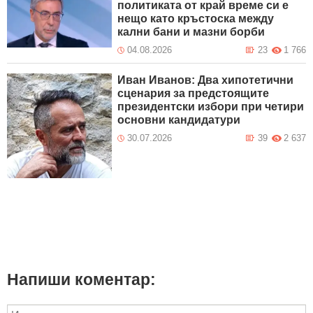
политиката от край време си е
нещо като кръстоска между
кални бани и мазни борби
04.08.2026
23
1 766
Иван Иванов: Два хипотетични
сценария за предстоящите
президентски избори при четири
основни кандидатури
30.07.2026
39
2 637
Напиши коментар: