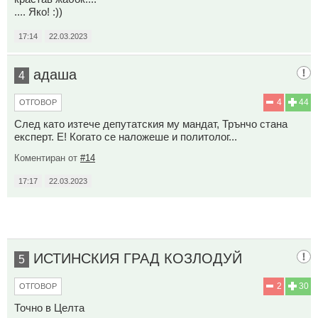
.... Яко! :))
17:14
22.03.2023
адаша
4
4
44
ОТГОВОР
След като изтече депутатския му мандат, Трънчо стана
експерт. Е! Когато се наложеше и политолог...
Коментиран от
#14
17:17
22.03.2023
ИСТИНСКИЯ ГРАД КОЗЛОДУЙ
5
2
30
ОТГОВОР
Точно в Целта