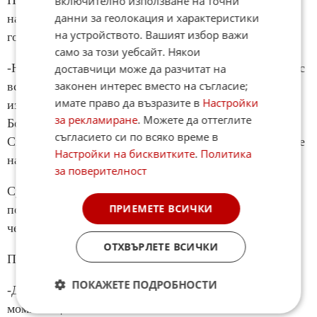
Пъхнаха го под ръката му и поставиха писеца точно
включително използване на точни
данни за геолокация и характеристики
на мястото за подпис. Оставаха десет минути до
на устройството. Вашият избор важи
големия гаф.
само за този уебсайт. Някои
-Наборе, Донка иде! – изкрещя Москвича и настъпи с
доставчици може да разчитат на
законен интерес вместо на съгласие;
все сила Трънчо. Кандидатът подскочи, неусетно
имате право да възразите в
Настройки
изписа завъртулка и заби писеца в документа.
за рекламиране
. Можете да оттеглите
Богомилов грабна хартията и хукна навън.
съгласието си по всяко време в
Свечеряваше се. Москвича избърса чело и поръча две
Настройки на бисквитките
.
Политика
наливни бири.
за поверителност
Сутринта бе ясна и свежа. Трънчо Дудев ковеше
ПРИЕМЕТЕ ВСИЧКИ
покрива на кочината. Под размръзнатата дворна
чешма се киснеше новото буре.
ОТХВЪРЛЕТЕ ВСИЧКИ
По дворната пътека се спусна внучката Мими.
ПОКАЖЕТЕ ПОДРОБНОСТИ
-Дядо, ама ти не си умрял! – радостно извика
момиченцето.