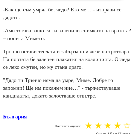
-Как ще съм умрял бе, чедо? Ето ме… - изправи се
дядото.
-Ами тогава защо са ти залепили снимката на вратата?
– попита Мимето.
Трънчо остави теслата и забързано излезе на тротоара.
На портата бе залепен плакатът на коалицията. Огледа
се леко смутен, но му стана драго.
"Дядо ти Трънчо няма да умре, Миме. Добре го
запомни! Ще им покажем ние…" - тържествуваше
кандидатът, докато залостваше отвътре.
България
☆
☆
☆
☆
☆
Поставете оценка:
Оценка
4.5
от
66
гласа.