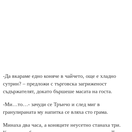
-Да вкараме едно коняче в чайчето, още е хладно
сутрин? – предложи с търговска загриженост
съдържателят, докато бършеше масата на госта.
-Ми…то…- зачуди се Трънчо и след миг в
гранулираната му напитка се вляха сто грама.
Минаха два часа, а коняците неусетно станаха три.