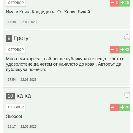
3
15
ОТГОВОР
Има и Книга Кандидатът От Хорхе Букай
17:38
22.03.2023
Грогу
9
2
42
ОТГОВОР
Много ми хареса , най-после публикувахте нещо , което с
удоволствие да четем от началото до края . Авторът да
публикува по-често.
17:54
22.03.2023
ха ха
10
1
26
ОТГОВОР
Якоооо!
18:17
22.03.2023