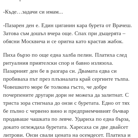
-Къде…задачи си имам...
-Пазарен ден е. Един циганин кара бурета от Врачеш.
Затова съм дошъл вчера още. Спах при дъщерята –
обясни Москвича и се оригна като крастав жабок.
Пиха бързо по още една халба пелин. Платиха след
ритуалния приятелски спор и бавно излязоха.
Пазарният ден бе в разгара си. Двамата едва си
пробиваха път през плъзналата край сергиите тълпа.
Човешкото море бе толкова гъсто, че добре
почерпените другари дори не можеха да залитнат. С
триста зора стигнаха до онзи с буретата. Едно от тях
бе пълно с червено вино и предприемчивият бъчвар
продаваше чашката по левче. Удариха по една бърза,
докато оглеждаха буретата. Харесаха си две двайсет
литрови. Онзи свали цената на осемдесет. Платиха и