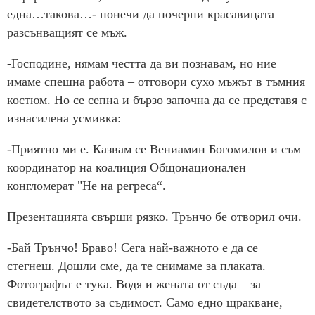
една…такова…- понечи да почерпи красавицата
разсънващият се мъж.
-Господине, нямам честта да ви познавам, но ние
имаме спешна работа – отговори сухо мъжът в тъмния
костюм. Но се сепна и бързо започна да се представя с
изнасилена усмивка:
-Приятно ми е. Казвам се Вениамин Богомилов и съм
координатор на коалиция Общонационален
конгломерат "Не на регреса“.
Презентацията свърши рязко. Трънчо бе отворил очи.
-Бай Трънчо! Браво! Сега най-важното е да се
стегнеш. Дошли сме, да те снимаме за плаката.
Фотографът е тука. Водя и жената от съда – за
свидетелството за съдимост. Само едно щракване,