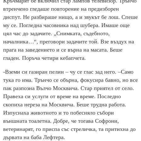
Кръчмарят бе включил стар лампов телевизор. Трънчо
втренчено гледаше повторение на предизборен
диспут. Не разбираше нищо, а и звукът бе лош. Спеше
му се. Погледна часовника над шубера. Имаше още
цял час до задачите. „Снимката, съдебното,
началника…“, преговори задачите той. Взе въздух на
прага на заведението и се върна на масата. Беше
гладен. Поръча четири кебапчета.
-Вземи си газиран пелин – чу се глас зад него. –Само
тука го има. Трънчо се обърна, фокусира бавно, но все
пак разпозна Вълчо Москвича. Стар приятел от село.
Правеха си услуги от време на време. Последно
скопиха нереза на Москвича. Беше трудна работа.
Изпуснаха животното и то побесняло събори
външната тоалетна. Добре, че тогава Софрони,
ветеринарят, го приспа със стреличка, та притихна до
дървата на баба Лефтера.