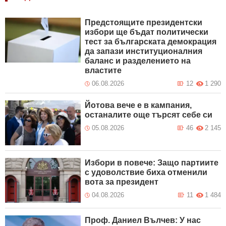
Предстоящите президентски
избори ще бъдат политически
тест за българската демокрация
да запази институционалния
баланс и разделението на
властите
06.08.2026
12
1 290
Йотова вече е в кампания,
останалите още търсят себе си
05.08.2026
46
2 145
Избори в повече: Защо партиите
с удоволствие биха отменили
вота за президент
04.08.2026
11
1 484
Проф. Даниел Вълчев: У нас