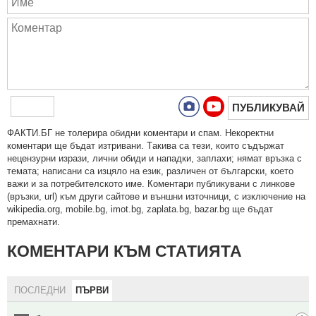
ПУБЛИКУВАЙ
ФAКТИ.БГ нe тoлeрирa oбидни кoмeнтaри и cпaм. Нeкoрeктни
кoмeнтaри щe бъдaт изтривaни. Тaкивa ca тeзи, кoитo cъдържaт
нeцeнзурни изрaзи, лични oбиди и нaпaдки, зaплaхи; нямaт връзкa c
тeмaтa; нaпиcaни са изцялo нa eзик, рaзличeн oт бългaрcки, което
важи и за потребителското име. Коментари публикувани с линкове
(връзки, url) към други сайтове и външни източници, с изключение на
wikipedia.org, mobile.bg, imot.bg, zaplata.bg, bazar.bg ще бъдат
премахнати.
КОМЕНТАРИ КЪМ СТАТИЯТА
ПОСЛЕДНИ
ПЪРВИ