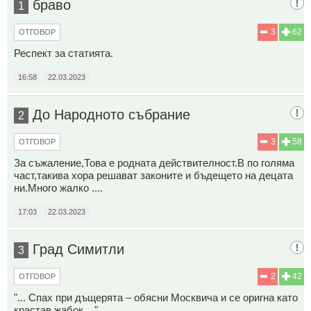
браво
1
3
62
ОТГОВОР
Респект за статията.
16:58
22.03.2023
До Народното събрание
2
3
58
ОТГОВОР
За съжаление,Това е родната действителност.В по голяма
част,такива хора решават законите и бъдещето на децата
ни.Много жалко ....
17:03
22.03.2023
Град Симитли
3
2
42
ОТГОВОР
"... Спах при дъщерята – обясни Москвича и се оригна като
крастав жабок...."