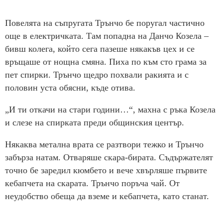
Повелята на съпругата Трънчо бе поругал частично
още в електричката. Там попадна на Данчо Козела –
бивш колега, който сега пазеше някакъв цех и се
връщаше от нощна смяна. Пиха по към сто грама за
пет спирки. Трънчо щедро похвали ракията и с
половин уста обясни, къде отива.
„И ти откачи на стари години…“, махна с ръка Козела
и слезе на спирката преди общинския център.
Някаква метална врата се разтвори тежко и Трънчо
забърза натам. Отваряше скара-бирата. Съдържателят
точно бе заредил кюмбето и вече хвърляше първите
кебапчета на скарата. Трънчо поръча чай. От
неудобство обеща да вземе и кебапчета, като станат.