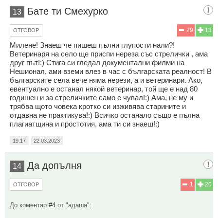
Бате ти Смехурко
13
29
13
ОТГОВОР
Милене! Знаеш че пишеш пълни глупости нали?!
Ветеринаря на село ще приспи нереза със стрелички , ама
друг път!:) Стига си гледал документални филми на
Нешионал, ами вземи влез в час с българската реалност! В
българските села вече няма нерези, а и ветеринари. Ако,
евентуално е останал някой ветеринар, той ще е над 80
годишен и за стреличките само е чувал!:) Ама, не му и
трябва щото човека кротко си изживява старините и
отдавна не практикува!:) Всичко останало също е пълна
плагиатщина и простотия, ама ти си знаеш!:)
19:17
22.03.2023
Да допълня
14
1
20
ОТГОВОР
До коментар
#4
от "адаша":