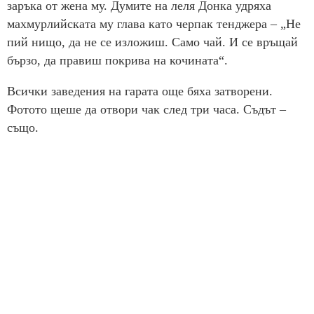
заръка от жена му. Думите на леля Донка удряха
махмурлийската му глава като черпак тенджера – „Не
пий нищо, да не се изложиш. Само чай. И се връщай
бързо, да правиш покрива на кочината“.
Всички заведения на гарата още бяха затворени.
Фотото щеше да отвори чак след три часа. Съдът –
също.