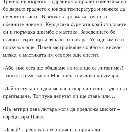
Трънчо не възрази. Подранилата пролет изненадващо
бе дарило градчето с юнска температура и можеха да
сменят питието. Влязоха в кръчмата точно за
обедните новини. Курдисаха буретата край столовете
си и поръчаха шкембе с мастика. Заведението бе
пълно с търговци и зяпачи от пазара. Услади им се и
поръчаха още. Павел застройваше чорбата с кисело
мляко, а мастиката им отвори още апетит.
-Абе, ние сега ще обядваме ли или ще се лигавиме?!
-запита гръмогласно Москвича и извика кръчмаря.
-Дай ни тука по една мешана скара и нещо студено за
преглъщане. Тоя тука депутат ли ще става или…
-На четири лева литъра мога да предложа мискет –
изрецитира Павел.
-Давай! – ревнаха в хор пияните приятели.