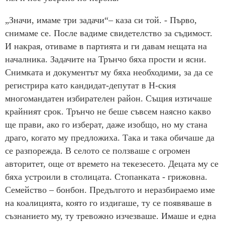
„Значи, имаме три задачи“– каза си той. - Първо,
снимаме се. После вадиме свидетелство за съдимост.
И накрая, отиваме в партията и ги давам нещата на
началника. Задачите на Трънчо бяха прости и ясни.
Снимката и документът му бяха необходими, за да се
регистрира като кандидат-депутат в Н-ския
многомандатен избирателен район. Същия изтичаше
крайният срок. Трънчо не беше съвсем наясно какво
ще прави, ако го изберат, даже изобщо, но му стана
драго, когато му предложиха. Така и така обичаше да
се разпорежда. В селото се ползваше с огромен
авторитет, още от времето на текезесето. Децата му се
бяха устроили в столицата. Стопанката - грижовна.
Семейство – бонбон. Предългото и неразбираемо име
на коалицията, която го издигаше, ту се появяваше в
съзнанието му, ту тревожно изчезваше. Имаше и една