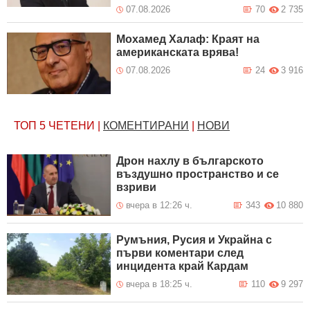
07.08.2026
70
2 735
Мохамед Халаф: Краят на
американската врява!
07.08.2026
24
3 916
ТОП 5
ЧЕТЕНИ
|
КОМЕНТИРАНИ
|
НОВИ
Дрон нахлу в българското
въздушно пространство и се
взриви
вчера в 12:26 ч.
343
10 880
Румъния, Русия и Украйна с
първи коментари след
инцидента край Кардам
вчера в 18:25 ч.
110
9 297