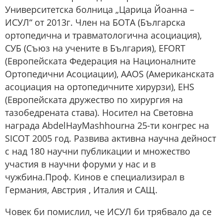
Университетска болница „Царица Йоанна –
ИСУЛ“ от 2013г. Член на БОТА (Българска
ортопедична и травматологична асоциация),
СУБ (Съюз на учените в България), EFORT
(Европейската Федерация на Националните
Ортопедични Асоциации), AAOS (Американската
асоциация на ортопедичните хирурзи), EHS
(Европейската дружество по хирургия на
тазобедрената става). Носител на Световна
награда AbdelHayMashhourна 25-ти конгрес на
SICOT 2005 год. Развива активна научна дейност
с над 180 научни публикации и множество
участия в научни форуми у нас и в
чужбина.Проф. Кинов е специализирал в
Германия, Австрия , Италия и САЩ.
Човек би помислил, че ИСУЛ би трябвало да се