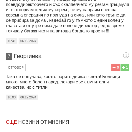
псевдодиректорчето и със скалпелчето му резгам гръцмуля
и го отпорвам целия му корем , че му напраим спешна
коремна операция по принуда на сила , или като тръгне да
се прибира за дома , издебай го у тъмното с един колец у
главата и от утре няма да е повече директор , едно време
текива у багажнико и на витоша бог да го прости !!!.
16:41
06.12.2024
Георгиева
7
0
1
ОТГОВОР
Така се получава, когато парите движат света! Болници
много, много болен народ, лекари със съмнителни
качества, но с титли!
18:03
06.12.2024
ОЩЕ
НОВИНИ ОТ МНЕНИЯ