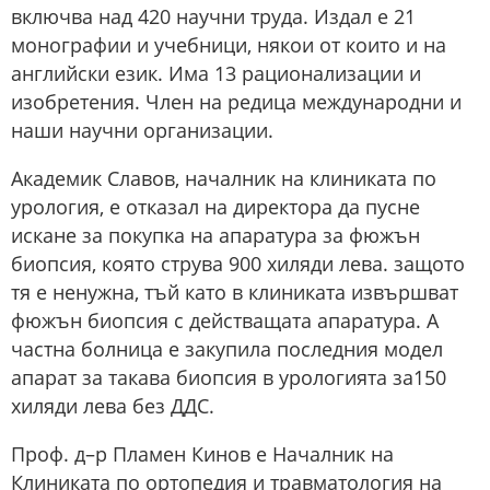
включва над 420 научни труда. Издал е 21
монографии и учебници, някои от които и на
английски език. Има 13 рационализации и
изобретения. Член на редица международни и
наши научни организации.
Академик Славов, началник на клиниката по
урология, е отказал на директора да пусне
искане за покупка на апаратура за фюжън
биопсия, която струва 900 хиляди лева. защото
тя е ненужна, тъй като в клиниката извършват
фюжън биопсия с действащата апаратура. А
частна болница е закупила последния модел
апарат за такава биопсия в урологията за150
хиляди лева без ДДС.
Проф. д–р Пламен Кинов e Началник на
Клиниката по ортопедия и травматология на