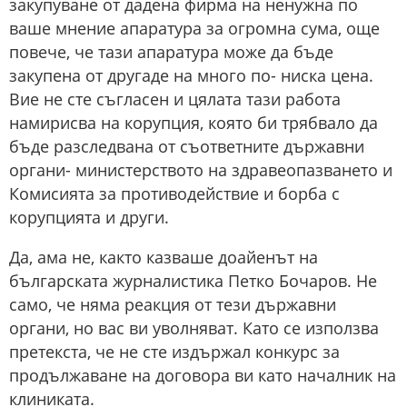
закупуване от дадена фирма на ненужна по
ваше мнение апаратура за огромна сума, още
повече, че тази апаратура може да бъде
закупена от другаде на много по- ниска цена.
Вие не сте съгласен и цялата тази работа
намирисва на корупция, която би трябвало да
бъде разследвана от съответните държавни
органи- министерството на здравеопазването и
Комисията за противодействие и борба с
корупцията и други.
Да, ама не, както казваше доайенът на
българската журналистика Петко Бочаров. Не
само, че няма реакция от тези държавни
органи, но вас ви уволняват. Като се използва
претекста, че не сте издържал конкурс за
продължаване на договора ви като началник на
клиниката.