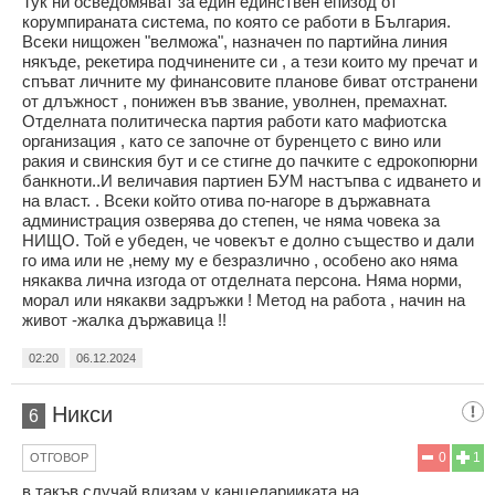
Тук ни осведомяват за един единствен епизод от
корумпираната система, по която се работи в България.
Всеки нищожен "велможа", назначен по партийна линия
някъде, рекетира подчинените си , а тези които му пречат и
спъват личните му финансовите планове биват отстранени
от длъжност , понижен във звание, уволнен, премахнат.
Отделната политическа партия работи като мафиотска
организация , като се започне от буренцето с вино или
ракия и свинския бут и се стигне до пачките с едрокопюрни
банкноти..И величавия партиен БУМ настъпва с идването и
на власт. . Всеки който отива по-нагоре в държавната
администрация озверява до степен, че няма човека за
НИЩО. Той е убеден, че човекът е долно същество и дали
го има или не ,нему му е безразлично , особено ако няма
някаква лична изгода от отделната персона. Няма норми,
морал или някакви задръжки ! Метод на работа , начин на
живот -жалка държавица !!
02:20
06.12.2024
Никси
6
0
1
ОТГОВОР
в такъв случай влизам у канцеларииката на