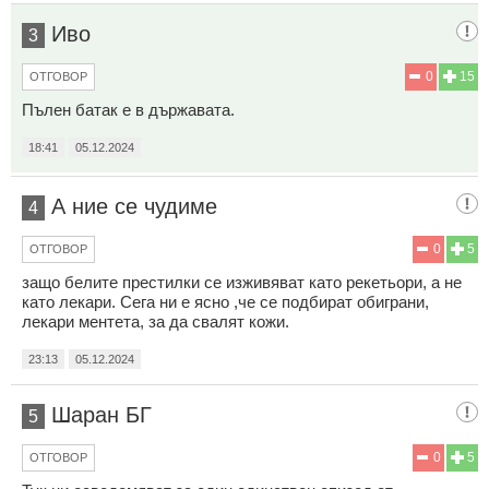
Иво
3
0
15
ОТГОВОР
Пълен батак е в държавата.
18:41
05.12.2024
А ние се чудиме
4
0
5
ОТГОВОР
защо белите престилки се изживяват като рекетьори, а не
като лекари. Сега ни е ясно ,че се подбират обиграни,
лекари ментета, за да свалят кожи.
23:13
05.12.2024
Шаран БГ
5
0
5
ОТГОВОР