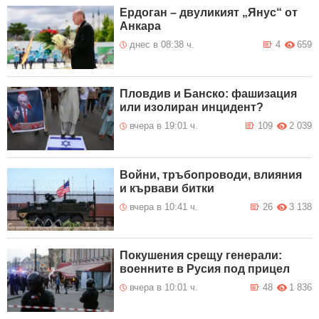
Ердоган – двуликият „Янус“ от
Анкара
днес в 08:38 ч.
4
659
Пловдив и Банско: фашизация
или изолиран инцидент?
вчера в 19:01 ч.
109
2 039
Войни, тръбопроводи, влияния
и кървави битки
вчера в 10:41 ч.
26
3 138
Покушения срещу генерали:
военните в Русия под прицел
вчера в 10:01 ч.
48
1 836