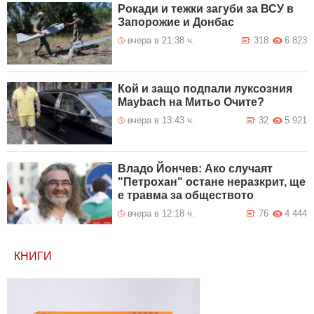
Рокади и тежки загуби за ВСУ в
Запорожие и Донбас
вчера в 21:38 ч.
318
6 823
Кой и защо подпали луксозния
Maybach на Митьо Очите?
вчера в 13:43 ч.
32
5 921
Владо Йончев: Ако случаят
"Петрохан" остане неразкрит, ще
е травма за обществото
вчера в 12:18 ч.
76
4 444
КНИГИ