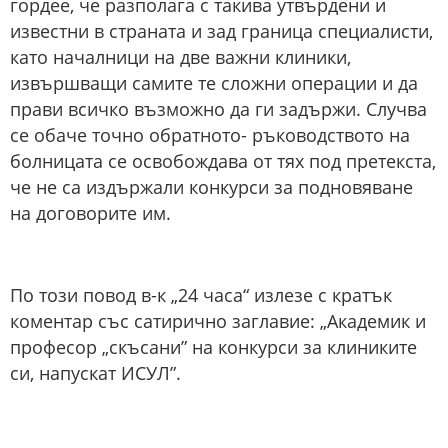
гордее, че разполага с такива утвърдени и
известни в страната и зад граница специалисти,
като началници на две важни клиники,
извършващи самите те сложни операции и да
прави всичко възможно да ги задържи. Случва
се обаче точно обратното- ръководството на
болницата се освобождава от тях под претекста,
че не са издържали конкурси за подновяване
на договорите им.
По този повод в-к „24 часа“ излезе с кратък
коментар със сатирично заглавие: „Академик и
професор „скъсани” на конкурси за клиниките
си, напускат ИСУЛ”.