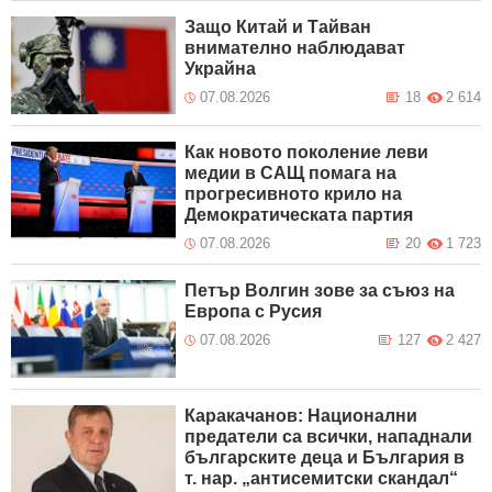
Защо Китай и Тайван
внимателно наблюдават
Украйна
07.08.2026
18
2 614
Как новото поколение леви
медии в САЩ помага на
прогресивното крило на
Демократическата партия
07.08.2026
20
1 723
Петър Волгин зове за съюз на
Европа с Русия
07.08.2026
127
2 427
Каракачанов: Национални
предатели са всички, нападнали
българските деца и България в
т. нар. „антисемитски скандал“