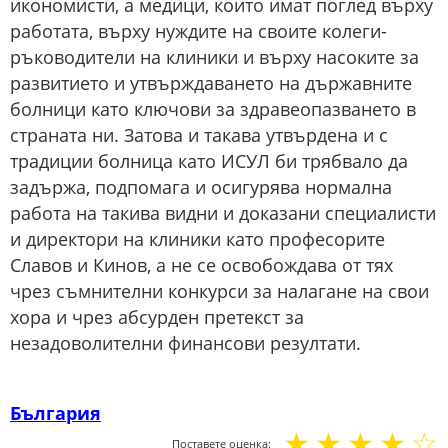
икономисти, а медици, които имат поглед върху
работата, върху нуждите на своите колеги-
ръководители на клиники и върху насоките за
развитието и утвърждаването на държавните
болници като ключови за здравеопазването в
страната ни. Затова и такава утвърдена и с
традиции болница като ИСУЛ би трябвало да
задържа, подпомага и осигурява нормална
работа на такива видни и доказани специалисти
и директори на клиники като професорите
Славов и Кинов, а не се освобождава от тях
чрез съмнителни конкурси за налагане на свои
хора и чрез абсурден претекст за
незадоволителни финансови резултати.
България
☆
☆
☆
☆
☆
Поставете оценка: