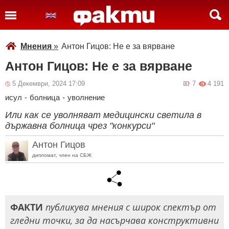
Мнения
»
Антон Гицов: Не е за вярване
Антон Гицов: Не е за вярване
5 Декември, 2024 17:09
7
4 191
исул
-
болница
-
уволнение
Или как се уволняват медицински светила в
държавна болница чрез "конкурси"
Антон Гицов
дипломат, член на СБЖ
ФАКТИ
публикува мнения с широк спектър от
гледни точки, за да насърчава конструктивни