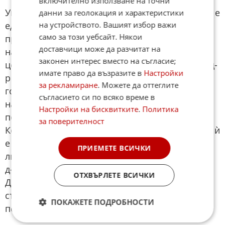
включително използване на точни
Уволнението на акад. Славов и проф. Кинов не е
данни за геолокация и характеристики
единственото от директора на ИСУЛ. През
на устройството. Вашият избор важи
само за този уебсайт. Някои
пролетта на тази година той сменя по същия
доставчици може да разчитат на
начин директорката на медико- денталния
законен интерес вместо на съгласие;
център на болницата доц. Виктория Жекова с д-
имате право да възразите в
Настройки
р Матей Гаврилов, пенсиониран лекар на 73
за рекламиране
. Можете да оттеглите
години, който пък е бивш служител на бащата
съгласието си по всяко време в
на Любомир Пенев като директор на
Настройки на бисквитките
.
Политика
поликлиниката на фалираната "Св. София".
за поверителност
Когато Доц. Жекова иска да провери оценките, ѝ
е отказано, защото документите съдържали
ПРИЕМЕТЕ ВСИЧКИ
лични данни - тоест нейните и на конкурента ѝ
д-р Гаврилов. През март , когато е уволнена
ОТХВЪРЛЕТЕ ВСИЧКИ
Доц. Жекова, служителите на центъра, заради
съмнения за опорочен конкурс се включват в
ПОКАЖЕТЕ ПОДРОБНОСТИ
петиция в нейна защита. Безуспешно.