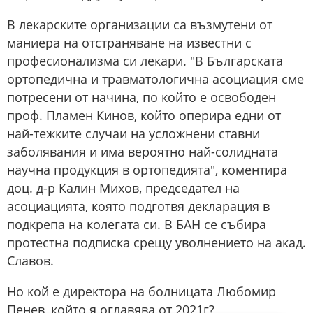
В лекарските организации са възмутени от
маниера на отстраняване на известни с
професионализма си лекари. "В Българската
ортопедична и травматологична асоциация сме
потресени от начина, по който е освободен
проф. Пламен Кинов, който оперира едни от
най-тежките случаи на усложнени ставни
заболявания и има вероятно най-солидната
научна продукция в ортопедията", коментира
доц. д-р Калин Михов, председател на
асоциацията, която подготвя декларация в
подкрепа на колегата си. В БАН се събира
протестна подписка срещу уволнението на акад.
Славов.
Но кой е директора на болницата Любомир
Пенев, който я оглавява от 2021г?