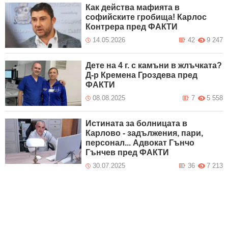
Как действа мафията в
софийските гробища! Карлос
Контрера пред ФАКТИ
14.05.2026
42
9 247
Дете на 4 г. с камъни в жлъчката?
Д-р Кремена Гроздева пред
ФАКТИ
08.08.2025
7
5 558
Истината за болницата в
Карлово - задължения, пари,
персонал... Адвокат Гънчо
Гънчев пред ФАКТИ
30.07.2025
36
7 213