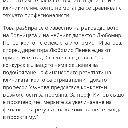
мястото им се заема от техните подчинени в
клиниките им, които не могат да се сравняват с
тях като професионалисти.
Това разбира се е известно на ръководството
на болницата и на нейният директор Любомир
Пенев, който не е лекар, а икономист. И затова,
според директора Любомир Пенев една от
причините акад. Славов да е „скъсан“ на
конкурса е „ защото няма решения за
подобряване на финансовите резултати на
клиниката, които са отрицателни", докато
професор Узунова предлагала конкретни
възможности за промяна. За проф. Кинов също
е посочено, че "мерките за увеличаване на
финансовия резултат на клиниката не се виждат
в проекта му.”