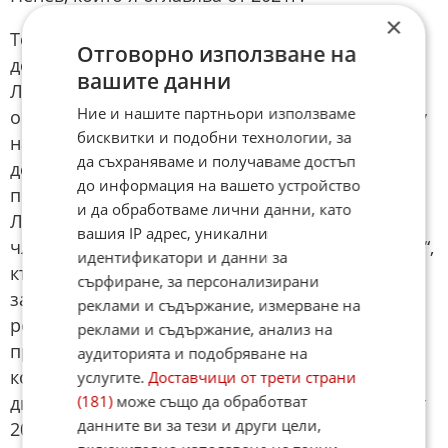
×
Той е част от фамилията баща и син Пеневи,
Отговорно използване на
добре известни в медицинските среди. Бащата
вашите данни
Любчо Пенев, който също не е лекар, е
Ние и нашите партньори използваме
оглавявал най-голямата белодробна болница у
бисквитки и подобни технологии, за
нас „Света София“ в продължение на три
да съхраняваме и получаваме достъп
десетилетия. Болницата не процъфтява а
до информация на вашето устройство
потъва в дългове и е закрита.Синът му
и да обработваме лични данни, като
Любомир Пенев, още като съвсем млад става
вашия IP адрес, уникални
член на борда на директорите на „Майчин дом“,
идентификатори и данни за
където заема длъжността „административен
сърфиране, за персонализирани
заместник-директор“. През април 2021г. в
реклами и съдържание, измерване на
резултат на „конкурс” ЛюбмирПенеев измества
реклами и съдържание, анализ на
проф. Бойко Коруков, светило в областта на
аудиторията и подобряване на
коремната хирургия, който е дългогодишен
услугите.
Доставчици от трети страни
директор на УМБАЛ „Царица Йоанна – ИСУЛ от
(181)
може също да обработват
данните ви за тези и други цели,
2006г.