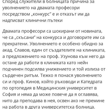
Според служители в болницата причина за
уволнението на двамата професори
посредством „конкурс” е и отказът им да
надписват клинични пътеки
Двамата професори са шокирани от новината,
че са „скъсани” на конкурса и договорите им са
прекратени. Уволнението е особено обидно за
акад. Славов, един от създателите на клиниката,
а предложението на проф. Узунова към него да
остане да работи в клиниката като нейн
подчинен подсилва унижението и той излиза от
сърдечен ритъм. Тежко я понася уволнението
си и проф. Кинов, който ръководи и Катедрата
по ортопедия в Медицинския университет в
София и няма да може повече да я оглавява,
нито да преподава в нея, освен ако не премине
на работа в друга университетска болница.