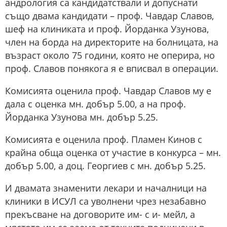
андрология са кандидатствали и допуснати
също двама кандидати – проф. Чавдар Славов,
шеф на клиниката и проф. Йорданка Узунова,
член на борда на директорите на болницата, на
възраст около 75 години, която не оперира, но
проф. Славов понякога я е вписвал в операции.
Комисията оценила проф. Чавдар Славов му е
дала с оценка мн. добър 5.00, а на проф.
Йорданка Узунова мн. добър 5.25.
Комисията е оценила проф. Пламен Кинов с
крайна обща оценка от участие в конкурса – мн.
добър 5.00, а доц. Георгиев с мн. добър 5.25.
И двамата знаменити лекари и началници на
клиники в ИСУЛ са уволнени чрез незабавно
прекъсване на договорите им- с и- мейл, а