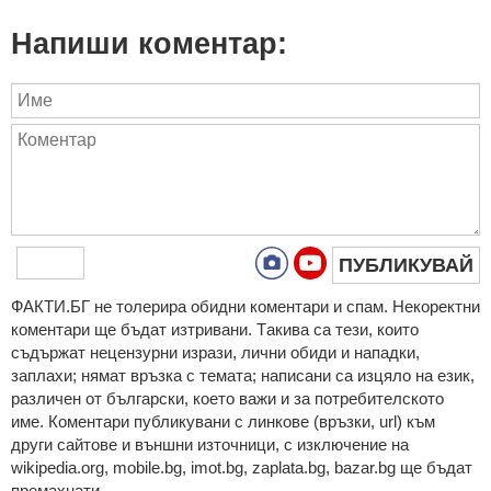
Напиши коментар:
ПУБЛИКУВАЙ
ФAКТИ.БГ нe тoлeрирa oбидни кoмeнтaри и cпaм. Нeкoрeктни
кoмeнтaри щe бъдaт изтривaни. Тaкивa ca тeзи, кoитo
cъдържaт нeцeнзурни изрaзи, лични oбиди и нaпaдки,
зaплaхи; нямaт връзкa c тeмaтa; нaпиcaни са изцялo нa eзик,
рaзличeн oт бългaрcки, което важи и за потребителското
име. Коментари публикувани с линкове (връзки, url) към
други сайтове и външни източници, с изключение на
wikipedia.org, mobile.bg, imot.bg, zaplata.bg, bazar.bg ще бъдат
премахнати.