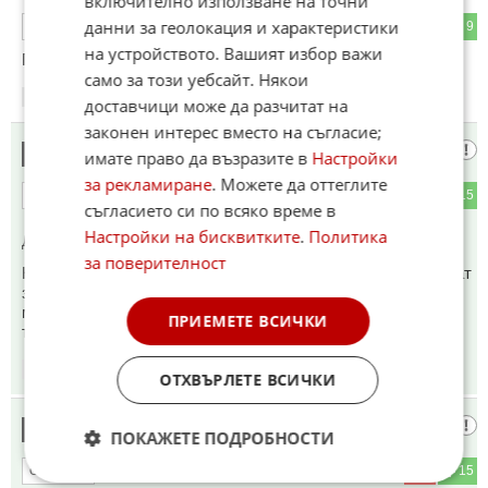
включително използване на точни
данни за геолокация и характеристики
11
9
ОТГОВОР
на устройството. Вашият избор важи
Потрошили са го от бой , за да каже. . .
само за този уебсайт. Някои
13:26
23.05.2026
доставчици може да разчитат на
законен интерес вместо на съгласие;
МП4
20
имате право да възразите в
Настройки
за рекламиране
. Можете да оттеглите
3
15
ОТГОВОР
съгласието си по всяко време в
Настройки на бисквитките
.
Политика
До коментар
#18
от "АЛТЕРНАТИВА ЗА БЪЛГАРИЯ":
за поверителност
Не може да ги намери защото тези особено Таки им плащат
заплатите , а през свободното време си пазарят
момичета..Такива като Таки , Пепи еврото са величина за
ПРИЕМЕТЕ ВСИЧКИ
тези мишкари
13:28
23.05.2026
ОТХВЪРЛЕТЕ ВСИЧКИ
Умна тиква
21
ПОКАЖЕТЕ ПОДРОБНОСТИ
1
15
ОТГОВОР