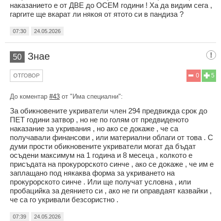
наказанието е от ДВЕ до ОСЕМ години ! Ха да видим сега ,
гаргите ще вкарат ли някоя от ятото си в пандиза ?
07:30
24.05.2026
Знае
50
0
5
ОТГОВОР
До коментар
#43
от "Има специални":
За обикновените укриватели член 294 предвижда срок до
ПЕТ години затвор , но не по голям от предвиденото
наказание за укривания , но ако се докаже , че са
получавали финансови , или материални облаги от това . С
думи прости обикновените укриватели могат да бъдат
осъдени максимум на 1 година и 8 месеца , колкото е
присъдата на прокурорското синче , ако се докаже , че им е
заплащано под някаква форма за укриването на
прокурорското синче . Или ще получат условна , или
пробацийка за деянието си , ако не ги оправдаят казвайки ,
че са го укривали безсористно .
07:39
24.05.2026