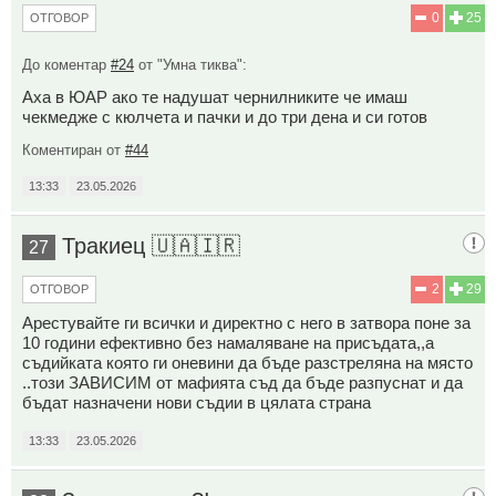
0
25
ОТГОВОР
До коментар
#24
от "Умна тиква":
Аха в ЮАР ако те надушат чернилниките че имаш
чекмедже с кюлчета и пачки и до три дена и си готов
Коментиран от
#44
13:33
23.05.2026
Тракиец 🇺🇦🇮🇷
27
2
29
ОТГОВОР
Арестувайте ги всички и директно с него в затвора поне за
10 години ефективно без намаляване на присъдата,,а
съдийката която ги оневини да бъде разстреляна на място
..този ЗАВИСИМ от мафията съд да бъде разпуснат и да
бъдат назначени нови съдии в цялата страна
13:33
23.05.2026