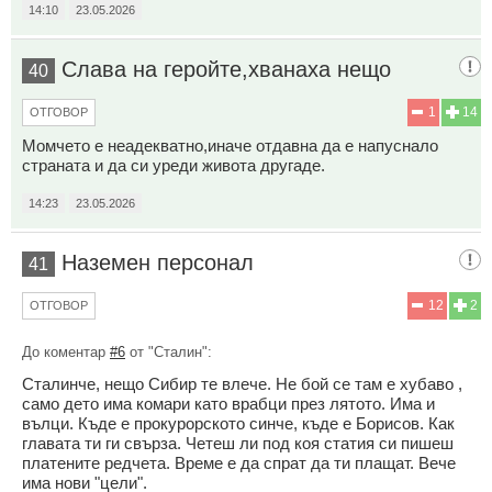
14:10
23.05.2026
Слава на геройте,хванаха нещо
40
1
14
ОТГОВОР
Момчето е неадекватно,иначе отдавна да е напуснало
страната и да си уреди живота другаде.
14:23
23.05.2026
Наземен персонал
41
12
2
ОТГОВОР
До коментар
#6
от "Сталин":
Сталинче, нещо Сибир те влече. Не бой се там е хубаво ,
само дето има комари като врабци през лятото. Има и
вълци. Къде е прокурорското синче, къде е Борисов. Как
главата ти ги свърза. Четеш ли под коя статия си пишеш
платените редчета. Време е да спрат да ти плащат. Вече
има нови "цели".