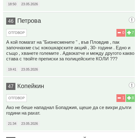
18:50
23.05.2026
Петрова
46
0
7
ОТГОВОР
А кой помагат на "Бизнесмените " , във Пловдив , пак
започнахме със кокошкарските акций , 30- години . Едно и
също , хванете големите . Адвокатче и между другото какво
става с твойте преписки за полицейските КОЛИ ???
19:41
23.05.2026
Копейкин
47
1
8
ОТГОВОР
Ако не беше нападнал Бопаджия, щеше да се вихри дълги
години на рахат.
21:34
23.05.2026