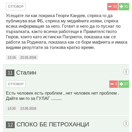
50
31
ОТГОВОР
Усещате ли как покриха Георги Кандев, спряха го да
публикува във ФБ, спряха му медийните изяви, спряха
всяка информация за него. Готвят и него да го пуснат по
пързалката, както всички работещи в Правителството
Гюров, които като истински Патриоти, показаха как се
работи за Родината, показаха как се бори мафията и имаха
видими резултати за толкова кратко време.
13:18
23.05.2026
Сталин
11
3
27
ОТГОВОР
Есть человек есть проблем , нет человек нет проблем .
Дайте ми го за ГУЛАГ .........
13:20
23.05.2026
СПОКО БЕ ПЕТРОХАНЦИ
12