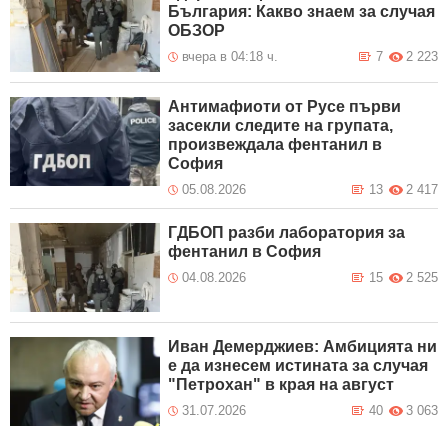
България: Какво знаем за случая
ОБЗОР
вчера в 04:18 ч.
7
2 223
Антимафиоти от Русе първи
засекли следите на групата,
произвеждала фентанил в
София
05.08.2026
13
2 417
ГДБОП разби лаборатория за
фентанил в София
04.08.2026
15
2 525
Иван Демерджиев: Амбицията ни
е да изнесем истината за случая
"Петрохан" в края на август
31.07.2026
40
3 063