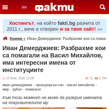
Хостингът
, на който
fakti.bg
разчита от
2011 г., вече е отворен
и за твоя сайт!
›››
Крими
»
Иван Демерджиев: Разбрахме кои са помага
Иван Демерджиев: Разбрахме кои
са помагали на Васил Михайлов,
има интересни имена от
институциите
23 Май, 2026 13:08
51
6 784
иван демерджиев
-
прокурорски син
-
васил михайлов
-
мвр
-
гдбоп
-
помагачи
Към този момент не може да разкрие имената
на покровителите му