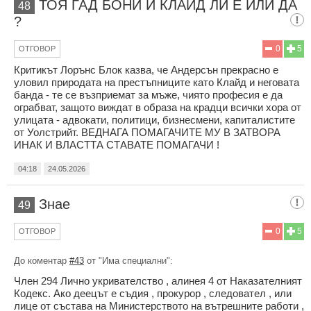
ТОЯ ГАД БОНИ И КЛАЙД ЛИ Е ИЛИ ДА
48
?
0
5
ОТГОВОР
Критикът Лорънс Блок казва, че Андерсън прекрасно е
уловил природата на престъпниците като Клайд и неговата
банда - те се възприемат за мъже, чиято професия е да
ограбват, защото виждат в образа на крадци всички хора от
улицата - адвокати, политици, бизнесмени, капиталистите
от Уолстрийт. ВЕДНАГА ПОМАГАЧИТЕ МУ В ЗАТВОРА
ИНАК И ВЛАСТТА СТАВАТЕ ПОМАГАЧИ !
04:18
24.05.2026
Знае
49
0
5
ОТГОВОР
До коментар
#43
от "Има специални":
Член 294 Лично укривателство , алинея 4 от Наказателният
Кодекс. Ако деецът е съдия , прокурор , следовател , или
лице от състава на Министерството на вътрешните работи ,