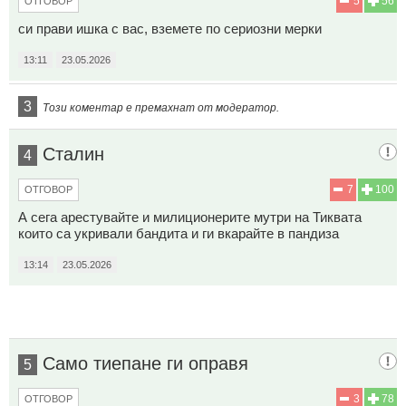
5
56
ОТГОВОР
си прави ишка с вас, вземете по сериозни мерки
13:11
23.05.2026
3
Този коментар е премахнат от модератор.
Сталин
4
7
100
ОТГОВОР
А сега арестувайте и милиционерите мутри на Тиквата
които са укривали бандита и ги вкарайте в пандиза
13:14
23.05.2026
Само тиепане ги оправя
5
3
78
ОТГОВОР