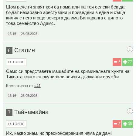
Щом вече ги знаят кои са помагали на тоя селски бек да
бъдат незабавно арестувани и приведени в една и съща
килия с него и още вечерта да има Бангаранга с цялото
това семейство Адамс.
13:15
23.05.2026
Сталин
6
6
77
ОТГОВОР
Само си представете мащабите на криминалната хунта на
Тиквата които са окупирали всички държавни служби
Коментиран от
#41
13:16
23.05.2026
Тайнамайна
7
8
38
ОТГОВОР
Их, какво знам, но пресконференция няма да дам!