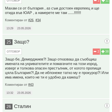
2
11
ОТГОВОР
Махам се от българия , аз съм достоен европеец и ще
отида във ЮАР , а намерете ме там ......!!!!!!!
Коментиран от
#26
,
#34
13:29
23.05.2026
Защо?
25
2
38
ОТГОВОР
Защо бе, Демерджиев?! Защо отказваш да съобщиш
имената на укривателите и помагачите на този изрод,
изверг и толкова опасен престъпник, от когото пропищя
цяла България?! Да не ибпонеже татко му е прокурор?! Или
има имена, които не ти е удобно да кажеш?
Коментиран от
#43
13:32
23.05.2026
Сталин
26