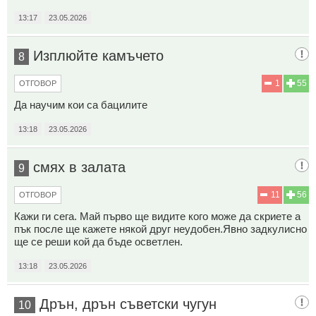
13:17
23.05.2026
Изплюйте камъчето
8
1
55
ОТГОВОР
Да научим кои са бацилите
13:18
23.05.2026
смях в залата
9
11
56
ОТГОВОР
Кажи ги сега. Май първо ще видите кого може да скриете а
пък после ще кажете някой друг неудобен.Явно задкулисно
ще се реши кой да бъде осветлен.
13:18
23.05.2026
Дрън, дрън съветски чугун
10