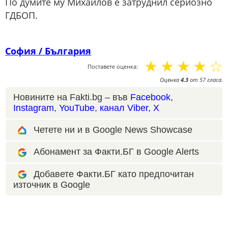
По думите му Михайлов е затруднил сериозно
ГДБОП.
София / България
☆
☆
☆
☆
☆
Поставете оценка:
Оценка
4.3
от
57
гласа.
Новините на Fakti.bg – във
Facebook
,
Instagram
,
YouTube
,
канал Viber
,
X
Четете ни и в Google News Showcase
Абонамент за Факти.БГ в Google Alerts
Добавете Факти.БГ като предпочитан
източник в Google