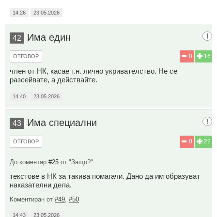
14:26
23.05.2026
Има един
42
0
16
ОТГОВОР
член от НК, касае т.н. лично укривателство. Не се
разсейвате, а действайте.
14:40
23.05.2026
Има специални
43
0
22
ОТГОВОР
До коментар
#25
от "Защо?":
текстове в НК за такива помагачи. Дано да им образуват
наказателни дела.
Коментиран от
#49
,
#50
14:43
23.05.2026