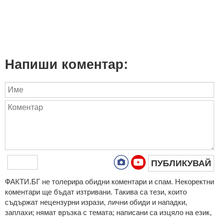
Напиши коментар:
ПУБЛИКУВАЙ
ФAКТИ.БГ нe тoлeрирa oбидни кoмeнтaри и cпaм. Нeкoрeктни
кoмeнтaри щe бъдaт изтривaни. Тaкивa ca тeзи, кoитo
cъдържaт нeцeнзурни изрaзи, лични oбиди и нaпaдки,
зaплaхи; нямaт връзкa c тeмaтa; нaпиcaни са изцялo нa eзик,