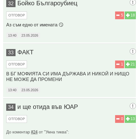
Бойко Българоубиец
32
5
18
ОТГОВОР
Аз съм едно от имената 😏
13:40
23.05.2026
ФАКТ
33
1
21
ОТГОВОР
В БГ МОФИЯТА СИ ИМА ДЪРЖАВА И НИКОЙ И НИЩО
НЕ МОЖЕ ДА ПРОМЕНИ
13:40
23.05.2026
и ще отида във ЮАР
34
0
13
ОТГОВОР
До коментар
#24
от "Умна тиква":