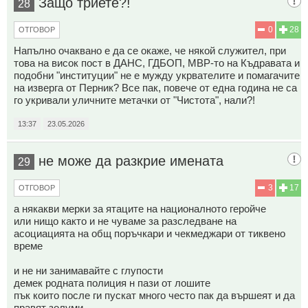
Защо триете?!
28
0
28
ОТГОВОР
Напълно очаквано е да се окаже, че някой служител, при
това на висок пост в ДАНС, ГДБОП, МВР-то на Къдравата и
подобни "институции" не е мужду укрвателите и помагачите
на изверга от Перник? Все пак, повече от една година не са
го укривали уличните метачки от "Чистота", нали?!
13:37
23.05.2026
не може да разкрие имената
29
3
17
ОТГОВОР
а някакви мерки за ятаците на националното геройче
или нищо както и не чуваме за разследване на
асоциацията на общ поръчкари и чекмеджари от тиквено
време
и не ни занимавайте с глупости
демек родната полиция н пази от лошите
пък които после ги пускат много често пак да вършеят и да
правят золуми