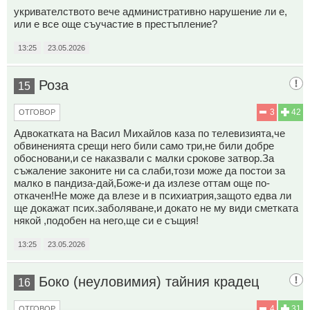
укривателството вече административно нарушение ли е,
или е все още съучастие в престъпление?
13:25
23.05.2026
Роза
15
3
42
ОТГОВОР
Адвокатката на Васил Михайлов каза по телевизията,че
обвиненията срещи него били само три,не били добре
обосновани,и се наказвали с малки срокове затвор.За
съжаление законите ни са слаби,този може да постои за
малко в пандиза-дай,Боже-и да излезе оттам още по-
откачен!Не може да влезе и в психиатрия,защото едва ли
ще докажат псих.заболяване,и докато не му види сметката
някой ,подобен на него,ще си е същия!
13:25
23.05.2026
Боко (неуловимия) тайния крадец
16
4
31
ОТГОВОР