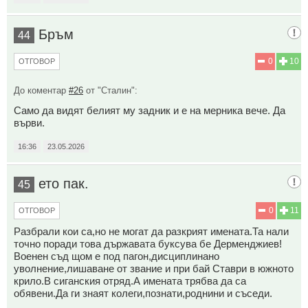
Бръм
44
0
10
ОТГОВОР
До коментар
#26
от "Сталин":
Само да видят белият му задник и е на мерника вече. Да
върви.
16:36
23.05.2026
ето пак.
45
0
11
ОТГОВОР
Разбрали кои са,но не могат да разкрият имената.Та нали
точно поради това държавата буксува бе Дерменджиев!
Военен съд щом е под пагон,дисциплинано
уволнение,лишаване от звание и при бай Ставри в южното
крило.В сиганския отряд.А имената трябва да са
обявени.Да ги знаят колеги,познати,роднини и съседи.