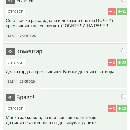
Ние БГ
37
5
11
ОТГОВОР
Сега всички разследвани и доказани ( някои ПОЧТИ)
престъпници ще се окажат ЛЮБИТЕЛИ НА РАДЕВ
13:52
23.05.2026
Коментар
38
0
23
ОТГОВОР
Делта гард са престъпници. Всички до един в затвора
13:54
23.05.2026
Браво!
39
0
18
ОТГОВОР
Малко закъсняло, но все-пак повече от нищо.
Да види сега отворкото къде зимуват раците.