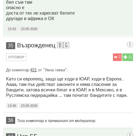
бил съм там
опасно е
доста от тях не харесват белите
другаде в африка е ОК
13:42
23.05.2026
Възpожденец 🇧🇬
35
7
11
ОТГОВОР
До коментар
#21
от "Умна тиква":
Като си европеец, защо ще ходи в ЮАР, ходи в Европа .
Аааа, там пък действат законите и няма спасение за
бандити, затова всички бягат я в ЮАР, я в Мексико, я в
Руслямска neдepaцийка ... там почитат бандитите с пари.
13:46
23.05.2026
36
Този коментар е премахнат от модератор.