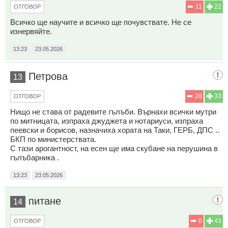
11
22
ОТГОВОР
Всичко ще научите и всичко ще почувствате. Не се
изнервяйте.
13:23
23.05.2026
Петрова
13
28
33
ОТГОВОР
Нищо не става от радевите гълъби. Върнахи всички мyтpи
по митницата, изпраха джуджета и нотариуси, изпраха
пеевски и борисов, назначиха хората на Таки, ГЕРБ, ДПС ..
БКП по министерствата.
С тази арогантност, на есен ще има скубане на перушина в
гълъбарника .
13:23
23.05.2026
питане
14
0
43
ОТГОВОР