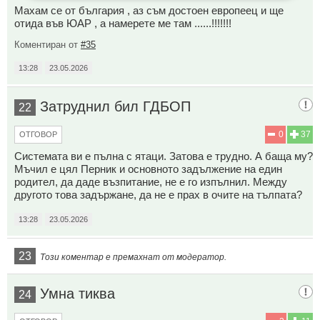
Махам се от българия , аз съм достоен европеец и ще
отида във ЮАР , а намерете ме там ......!!!!!!!
Коментиран от
#35
13:28
23.05.2026
Затруднил бил ГДБОП
22
0
37
ОТГОВОР
Системата ви е пълна с ятаци. Затова е трудно. А баща му?
Мъчил е цял Перник и основното задължение на един
родител, да даде възпитание, не е го изпълнил. Между
другото това задържане, да не е прах в очите на тълпата?
13:28
23.05.2026
23
Този коментар е премахнат от модератор.
Умна тиква
24