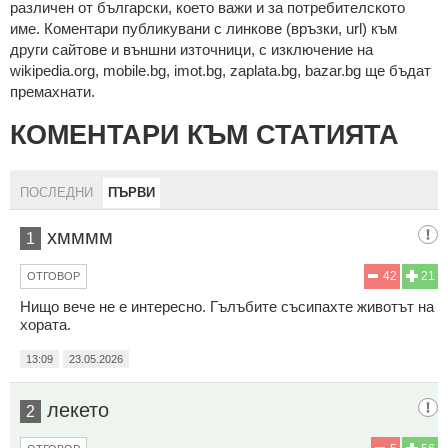
рaзличeн oт бългaрcки, което важи и за потребителското
име. Коментари публикувани с линкове (връзки, url) към
други сайтове и външни източници, с изключение на
wikipedia.org, mobile.bg, imot.bg, zaplata.bg, bazar.bg ще бъдат
премахнати.
КОМЕНТАРИ КЪМ СТАТИЯТА
ПОСЛЕДНИ
ПЪРВИ
хмммм
1
42
21
ОТГОВОР
Нищо вече не е интересно. Гълъбите съсипахте животът на
хората.
13:09
23.05.2026
лекето
2