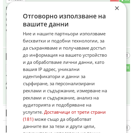
×
Етоооо започва се ....със тия не може да преговарям и
пазаря маи ще бягам от кочината която направихме със
Отговорно използване на
пиши и ще отида на почивка ори оная хубавица в испания
вашите данни
на която и купих къща за милиони да си оръскам скромно
събраните пари !
Ние и нашите партньори използваме
бисквитки и подобни технологии, за
13:25
23.05.2026
да съхраняваме и получаваме достъп
до информация на вашето устройство
хихи
17
и да обработваме лични данни, като
5
28
ОТГОВОР
вашия IP адрес, уникални
идентификатори и данни за
"... има интересни имена, свързани с някои институции.."
демократични, жълтопаветни имена предполагам, а
сърфиране, за персонализирани
институциите са от някое НПо Петрохан предполагам
реклами и съдържание, измерване на
реклами и съдържание, анализ на
13:26
23.05.2026
аудиторията и подобряване на
услугите.
Доставчици от трети страни
18
Този коментар е премахнат от модератор.
(181)
може също да обработват
данните ви за тези и други цели,
СиД
19