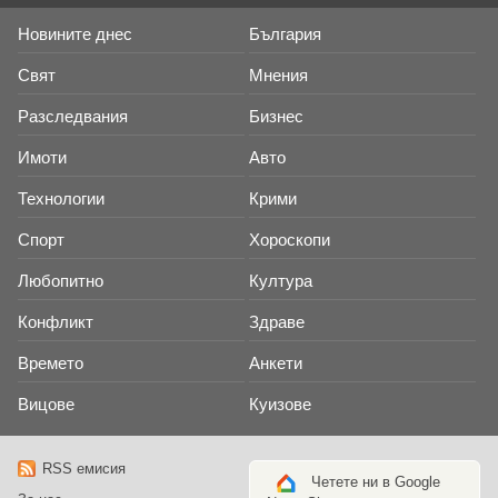
Новините днес
България
Свят
Мнения
Разследвания
Бизнес
Имоти
Авто
Технологии
Крими
Спорт
Хороскопи
Любопитно
Култура
Конфликт
Здраве
Времето
Анкети
Вицове
Куизове
RSS емисия
Четете ни в Google