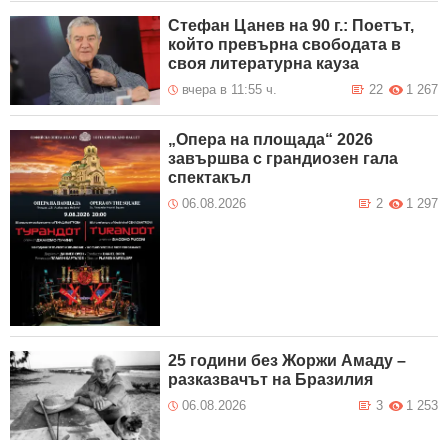
Стефан Цанев на 90 г.: Поетът,
който превърна свободата в
своя литературна кауза
вчера в 11:55 ч.
22
1 267
„Опера на площада“ 2026
завършва с грандиозен гала
спектакъл
06.08.2026
2
1 297
25 години без Жоржи Амаду –
разказвачът на Бразилия
06.08.2026
3
1 253