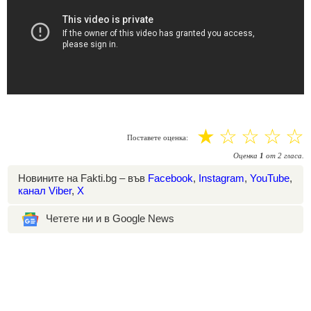
☆
☆
☆
☆
☆
Поставете оценка:
Оценка
1
от
2
гласа.
Новините на Fakti.bg – във
Facebook
,
Instagram
,
YouTube
,
канал Viber
,
X
Четете ни и в Google News