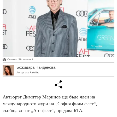
Снимка: Shutterstock
Божидара Найденова
Автор във Fakti.bg
Актьорът Димитър Маринов ще бъде член на
международното жури на „София филм фест“,
съобщават от „Арт фест“, предава БТА.