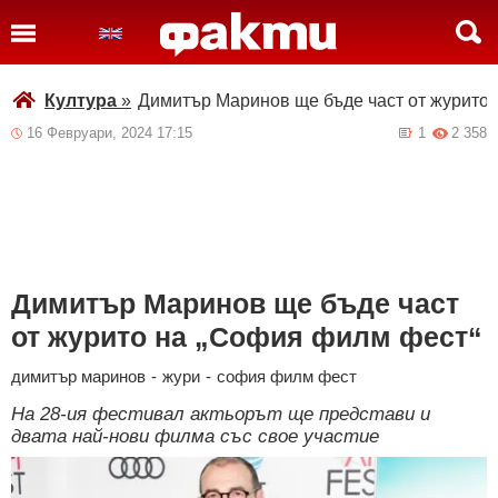
Култура
»
Димитър Маринов ще бъде част от журито
16 Февруари, 2024 17:15
1
2 358
Димитър Маринов ще бъде част
от журито на „София филм фест“
димитър маринов
-
жури
-
софия филм фест
На 28-ия фестивал актьорът ще представи и
двата най-нови филма със свое участие