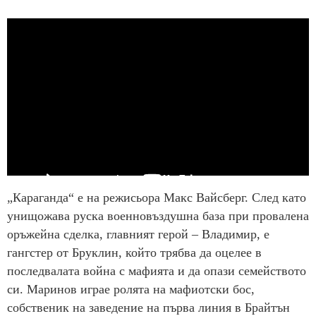
„Караганда“ е на режисьора Макс Вайсберг. След като
унищожава руска военновъздушна база при провалена
оръжейна сделка, главният герой – Владимир, е
гангстер от Бруклин, който трябва да оцелее в
последвалата война с мафията и да опази семейството
си. Маринов играе ролята на мафиотски бос,
собственик на заведение на първа линия в Брайтън