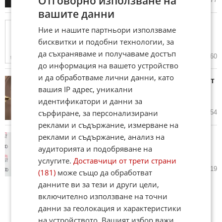
Отговорно използване на
вашите данни
16-ият София Филм Фест във
Ние и нашите партньори използваме
Варна ще се открие с новия
бисквитки и подобни технологии, за
български филм „Залог“
да съхраняваме и получаваме достъп
20.02.2025
2
1 460
до информация на вашето устройство
и да обработваме лични данни, като
Мария Бакалова ще бъде част от
вашия IP адрес, уникални
журито на фестивала
"Синелибри"
идентификатори и данни за
сърфиране, за персонализирани
12.09.2024
16
1 854
реклами и съдържание, измерване на
реклами и съдържание, анализ на
Димитър Маринов ще дава
уроци на млади актьори в
аудиторията и подобряване на
Народния театър
услугите.
Доставчици от трети страни
31.03.2024
7
3 319
(181)
може също да обработват
данните ви за тези и други цели,
включително използване на точни
данни за геолокация и характеристики
на устройството. Вашият избор важи