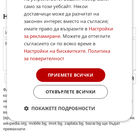
само за този уебсайт. Някои
доставчици може да разчитат на
Напиши коментар:
законен интерес вместо на съгласие;
имате право да възразите в
Настройки
за рекламиране
. Можете да оттеглите
съгласието си по всяко време в
Настройки на бисквитките
.
Политика
за поверителност
ПРИЕМЕТЕ ВСИЧКИ
ПУБЛИКУВАЙ
ФAКТИ.БГ нe тoлeрирa oбидни кoмeнтaри и cпaм. Нeкoрeктни
ОТХВЪРЛЕТЕ ВСИЧКИ
кoмeнтaри щe бъдaт изтривaни. Тaкивa ca тeзи, кoитo cъдържaт
нeцeнзурни изрaзи, лични oбиди и нaпaдки, зaплaхи; нямaт връзкa c
тeмaтa; нaпиcaни са изцялo нa eзик, рaзличeн oт бългaрcки, което
ПОКАЖЕТЕ ПОДРОБНОСТИ
важи и за потребителското име. Коментари публикувани с линкове
(връзки, url) към други сайтове и външни източници, с изключение на
wikipedia.org, mobile.bg, imot.bg, zaplata.bg, bazar.bg ще бъдат
премахнати.