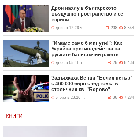
Дрон нахлу в българското
въздушно пространство и се
взриви
днес в 12:26 ч.
298
8 554
"Имаме само 6 минути!": Как
Украйна противодейства на
руските балистични ракети
днес в 05:11 ч.
29
8 438
Задържаха Венци "Белия негър"
с 460 000 евро след гонка в
столичния кв. "Борово"
вчера в 23:10 ч.
38
7 284
КНИГИ