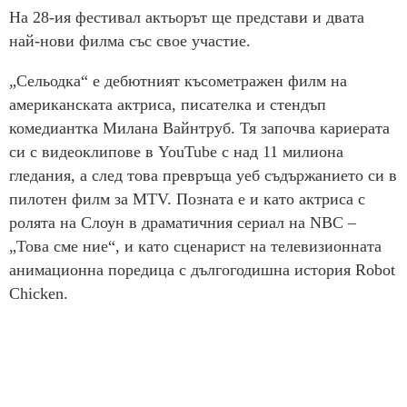
На 28-ия фестивал актьорът ще представи и двата
най-нови филма със свое участие.
„Сeльодка“ е дебютният късометражен филм на
американската актриса, писателка и стендъп
комедиантка Милана Вайнтруб. Тя започва кариерата
си с видеоклипове в YouTube с над 11 милиона
гледания, а след това превръща уеб съдържанието си в
пилотен филм за MTV. Позната е и като актриса с
ролята на Слоун в драматичния сериал на NBC –
„Това сме ние“, и като сценарист на телевизионната
анимационна поредица с дългогодишна история Robot
Chicken.