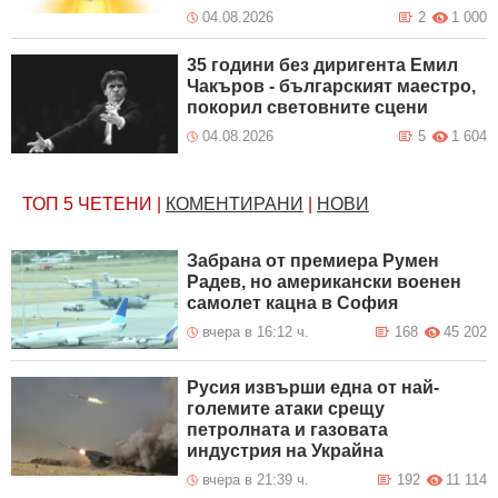
04.08.2026
2
1 000
35 години без диригента Емил
Чакъров - българският маестро,
покорил световните сцени
04.08.2026
5
1 604
ТОП 5
ЧЕТЕНИ
|
КОМЕНТИРАНИ
|
НОВИ
Забрана от премиера Румен
Радев, но американски военен
самолет кацна в София
вчера в 16:12 ч.
168
45 202
Русия извърши една от най-
големите атаки срещу
петролната и газовата
индустрия на Украйна
вчера в 21:39 ч.
192
11 114