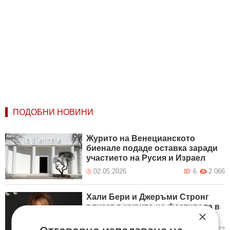
ПОДОБНИ НОВИНИ
Журито на Венецианското
биенале подаде оставка заради
участието на Русия и Израел
02.05.2026
6
2 066
Хали Бери и Джеръми Стронг
влизат в журито на фестивала в
×
Кан
29.04.2025
1
1 077