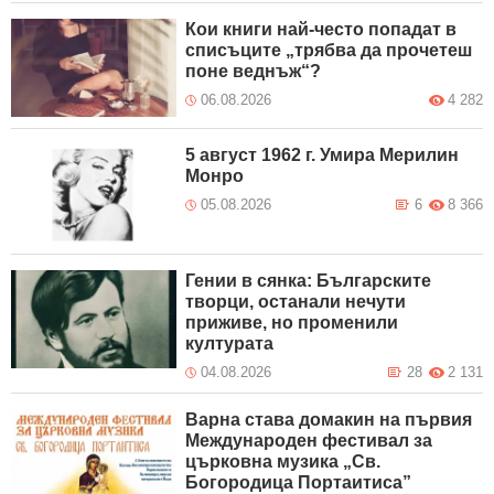
Кои книги най-често попадат в
списъците „трябва да прочетеш
поне веднъж“?
06.08.2026
4 282
5 август 1962 г. Умира Мерилин
Монро
05.08.2026
6
8 366
Гении в сянка: Българските
творци, останали нечути
приживе, но променили
културата
04.08.2026
28
2 131
Варна става домакин на първия
Международен фестивал за
църковна музика „Св.
Богородица Портаитиса”