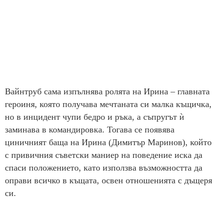
Вайнтруб сама изпълнява ролята на Ирина – главната
героиня, която получава мечтаната си малка къщичка,
но в инцидент чупи бедро и ръка, а съпругът ѝ
заминава в командировка. Тогава се появява
циничният баща на Ирина (Димитър Маринов), който
с привичния съветски маниер на поведение иска да
спаси положението, като използва възможността да
оправи всичко в къщата, освен отношенията с дъщеря
си.