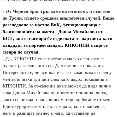
-
От Червен бряг тръгваме на югоизток и стигаме
до Троян, където срещаме аналогичен случай. Ваше
разследване за частно ВиК, функциониращо с
благословията на кмета - Донка Михайлова от
БСП, която наскоро бе издигната от партията като
кандидат за пореден мандат. КПКОНПИ също се
сезира по случая.
- Да, КПКОНПИ се самосезира малко след като аз
пуснах разследването си. Дал съм вече показания.
Интересното е, че всичките саги с компромати срещу
мен започнаха три дни след като дадох показания в
КПКОНПИ. За съжаление аз не можах да видя лично
г-жа Донка Михайлова по простата причина, че тя,
както се вижда от моя видеоматериал, бягаше от мен.
Един курортен комплекс и хората, които живеят в
него и развиват бизнес в него, са оставени да