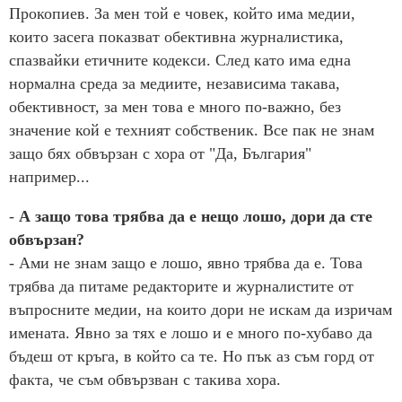
Прокопиев. За мен той е човек, който има медии,
които засега показват обективна журналистика,
спазвайки етичните кодекси. След като има една
нормална среда за медиите, независима такава,
обективност, за мен това е много по-важно, без
значение кой е техният собственик. Все пак не знам
защо бях обвързан с хора от "Да, България"
например...
-
А защо това трябва да е нещо лошо, дори да сте
обвързан?
- Ами не знам защо е лошо, явно трябва да е. Това
трябва да питаме редакторите и журналистите от
въпросните медии, на които дори не искам да изричам
имената. Явно за тях е лошо и е много по-хубаво да
бъдеш от кръга, в който са те. Но пък аз съм горд от
факта, че съм обвързван с такива хора.