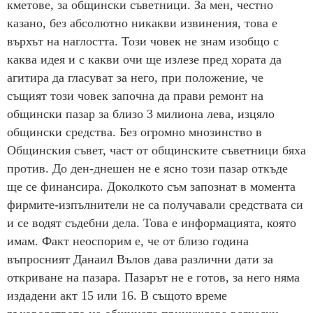
кметове, за общински съветници. За мен, честно
казано, без абсолютно никакви извинения, това е
върхът на наглостта. Този човек не знам изобщо с
каква идея и с какви очи ще излезе пред хората да
агитира да гласуват за него, при положение, че
същият този човек започна да прави ремонт на
общински пазар за близо 3 милиона лева, изцяло
общински средства. Без огромно мнозинство в
Общинския съвет, част от общинските съветници бяха
против. До ден-днешен не е ясно този пазар откъде
ще се финансира. Доколкото съм запознат в момента
фирмите-изпълнители не са получавали средствата си
и се водят съдебни дела. Това е информацията, която
имам. Факт неоспорим е, че от близо година
въпросният Данаил Вълов дава различни дати за
откриване на пазара. Пазарът не е готов, за него няма
издадени акт 15 или 16. В същото време