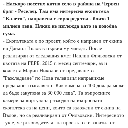
-
Наскоро посетих китно село в района на Червен
бряг - Реселец. Там има интересна екопътека
"Калето", направена с евросредства - близо 1
милион лева. Някак не изглежда като за подобна
сума.
- Екопътеката е по проект, който е направен от екипа
на Данаил Вълов в първия му мандат. После
реализиран от следващия кмет Павлин Фильовски от
квотата на ГЕРБ. 2015 г. месец септември, аз и
колегата Марин Николов от предаването
"Разследване" по Нова телевизия направихме
предаване, озаглавено "Как камера за 400 долара може
да бъде закупена за 30 000 лева". Та въпросните
камери за виртуална разходка на въпросната
екопътека са на цени, които са заложени от екипа на
Вълов, но са реализирани от Фильовски. Интересното
тук е, че ръководителят на проекта се е запазил от