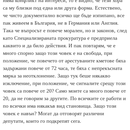
няма конфликт на интереси, то е видно, че тези хора
са му близки под една или друга форма. Естествено,
че чисто документално всичко ще бъде изпипано, все
пак живеем в България, не в Германия или Англия.
Така че въпросът е повече морален, но и законов, след
като Специализираната прокуратура е предприела
каквито и да било действия. И пак повтарям, че е
много спорно защо този човек е на свобода, при
положение, че повечето от арестуваните кметове бяха
задържани повече от 72 часа, те бяха с непрекъсната
мярка за неотклонение. Защо тук беше някакво
изключение, при положение, че сигналите срещу този
човек са повече от 20? Само моите са много повече от
20, да не говорим за другите. По всичките се работи и
по всички има някакъв вид становища. Защо този
човек е навън? Могат да отговорят различни
депутати, които го подкрепят сега.