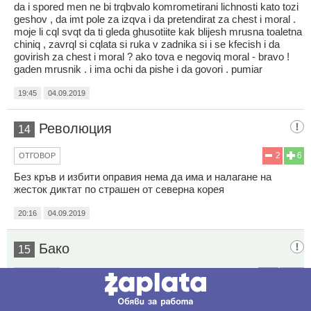
da i spored men ne bi trqbvalo komrometirani lichnosti kato tozi
geshov , da imt pole za izqva i da pretendirat za chest i moral .
moje li cql svqt da ti gleda ghusotiite kak blijesh mrusna toaletna
chiniq , zavrql si cqlata si ruka v zadnika si i se kfecish i da
govirish za chest i moral ? ako tova e negoviq moral - bravo !
gaden mrusnik . i ima ochi da pishe i da govori . pumiar
19:45
04.09.2019
Революция
14
2
6
ОТГОВОР
Без кръв и избити оправия нема да има и налагане на
жесток диктат по страшен от северна корея
20:16
04.09.2019
Бако
15
5
11
ОТГОВОР
Това да не беше тоя дето си бръка с пръст в задника?!