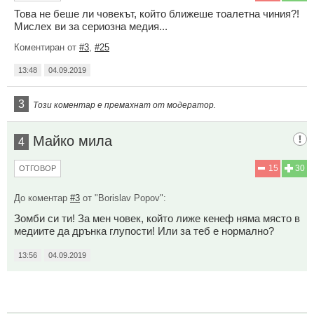
Това не беше ли човекът, който ближеше тоалетна чиния?!
Мислех ви за сериозна медия...
Коментиран от
#3
,
#25
13:48
04.09.2019
3
Този коментар е премахнат от модератор.
Майко мила
4
15
30
ОТГОВОР
До коментар
#3
от "Borislav Popov":
Зомби си ти! За мен човек, който лиже кенеф няма място в
медиите да дрънка глупости! Или за теб е нормално?
13:56
04.09.2019