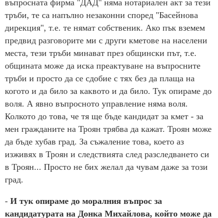
въпросната фирма "ДАД" няма нотариален акт за тези
тръби, те са напълно незаконни според "Басейнова
дирекция", т.е. те нямат собственик. Ако пък вземем
предвид разговорите ми с други кметове на населени
места, тези тръби минават през общински път, т.е.
общината може да иска преактуване на въпросните
тръби и просто да се сдобие с тях без да плаща на
когото и да било за каквото и да било. Тук опираме до
воля. А явно въпросното управление няма воля.
Колкото до това, че тя ще бъде кандидат за кмет - за
мен гражданите на Троян трябва да кажат. Троян може
да бъде хубав град. За съжаление това, което аз
изживях в Троян и следствията след разследването си
в Троян... Просто не бих желал да чувам даже за този
град.
-
И тук опираме до моралния въпрос за
кандидатурата на Донка Михайлова, който може да