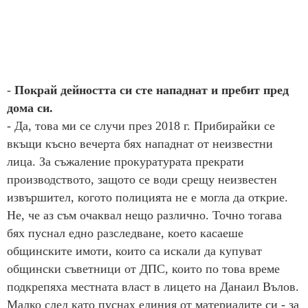
-
Покрай дейността си сте нападнат и пребит пред
дома си.
- Да, това ми се случи през 2018 г. Прибирайки се
вкъщи късно вечерта бях нападнат от неизвестни
лица. За съжаление прокуратурата прекрати
производството, защото се води срещу неизвестен
извършител, когото полицията не е могла да открие.
Не, че аз съм очаквал нещо различно. Точно тогава
бях пуснал едно разследване, което касаеше
общинските имоти, които са искали да купуват
общински съветници от ДПС, които по това време
подкрепяха местната власт в лицето на Данаил Вълов.
Малко след като пуснах единия от материалите си - за