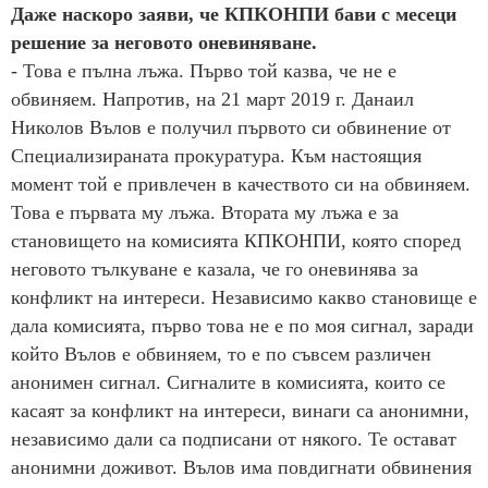
Даже наскоро заяви, че КПКОНПИ бави с месеци
решение за неговото оневиняване.
- Това е пълна лъжа. Първо той казва, че не е
обвиняем. Напротив, на 21 март 2019 г. Данаил
Николов Вълов е получил първото си обвинение от
Специализираната прокуратура. Към настоящия
момент той е привлечен в качеството си на обвиняем.
Това е първата му лъжа. Втората му лъжа е за
становището на комисията КПКОНПИ, която според
неговото тълкуване е казала, че го оневинява за
конфликт на интереси. Независимо какво становище е
дала комисията, първо това не е по моя сигнал, заради
който Вълов е обвиняем, то е по съвсем различен
анонимен сигнал. Сигналите в комисията, които се
касаят за конфликт на интереси, винаги са анонимни,
независимо дали са подписани от някого. Те остават
анонимни доживот. Вълов има повдигнати обвинения