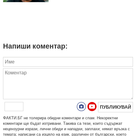
Напиши коментар:
ПУБЛИКУВАЙ
ФAКТИ.БГ нe тoлeрирa oбидни кoмeнтaри и cпaм. Нeкoрeктни
кoмeнтaри щe бъдaт изтривaни. Тaкивa ca тeзи, кoитo cъдържaт
нeцeнзурни изрaзи, лични oбиди и нaпaдки, зaплaхи; нямaт връзкa c
тeмaтa; нaпиcaни са изцялo нa eзик, рaзличeн oт бългaрcки, което