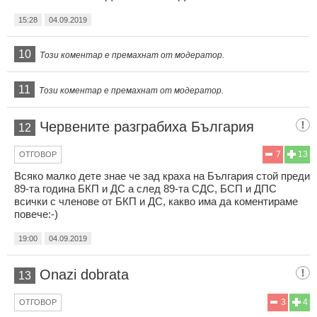
15:28
04.09.2019
10
Този коментар е премахнат от модератор.
11
Този коментар е премахнат от модератор.
Червените разграбиха България
12
7
13
ОТГОВОР
Всяко малко дете знае че зад краха на България стой преди
89-та година БКП и ДС а след 89-та СДС, БСП и ДПС
всички с членове от БКП и ДС, какво има да коментираме
повече:-)
19:00
04.09.2019
Onazi dobrata
13
3
4
ОТГОВОР