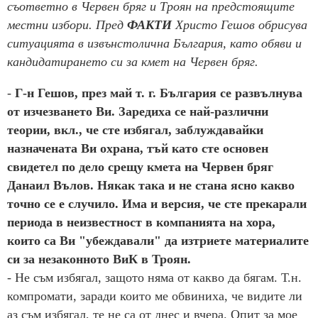
съответно в Червен бряг и Троян на предстоящите
местни избори. Пред
ФАКТИ
Христо Гешов обрисува
ситуацията в извънстолична България, като обяви и
кандидатирането си за кмет на Червен бряг.
-
Г-н Гешов, през май т. г. България се развълнува
от изчезването Ви. Заредиха се най-различни
теории, вкл., че сте избягал, заблуждавайки
назначената Ви охрана, тъй като сте основен
свидетел по дело срещу кмета на Червен бряг
Данаил Вълов. Някак така и не стана ясно какво
точно се е случило. Има и версия, че сте прекарали
периода в неизвестност в компанията на хора,
които са Ви "убеждавали" да изтриете материалите
си за незаконното ВиК в Троян.
- Не съм избягал, защото няма от какво да бягам. Т.н.
компромати, заради които ме обвиниха, че видите ли
аз съм избягал, те не са от днес и вчера. Опит за мое