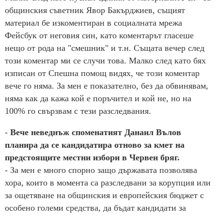
общинския съветник Явор Бакърджиев, същият
материал бе изкоментиран в социалната мрежа
Фейсбук от неговия син, като коментарът гласеше
нещо от рода на "смешник" и т.н. Същата вечер след
този коментар ми се случи това. Малко след като бях
изписан от Спешна помощ видях, че този коментар
вече го няма. За мен е показателно, без да обвинявам,
няма как да кажа кой е поръчител и кой не, но на
100% го свързвам с тези разследвания.
-
Вече неведнъж споменатият Данаил Вълов
планира да се кандидатира отново за кмет на
предстоящите местни избори в Червен бряг.
- За мен е много спорно защо държавата позволява
хора, които в момента са разследвани за корупция или
за ощетяване на общинския и европейския бюджет с
особено големи средства, да бъдат кандидати за