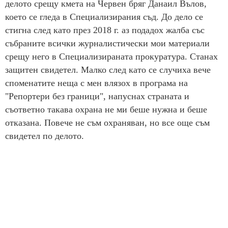
делото срещу кмета на Червен бряг Данаил Вълов,
което се гледа в Специализирания съд. До дело се
стигна след като през 2018 г. аз подадох жалба със
събраните всички журналистически мои материали
срещу него в Специализираната прокуратура. Станах
защитен свидетел. Малко след като се случиха вече
споменатите неща с мен влязох в програма на
"Репортери без граници", напуснах страната и
съответно такава охрана не ми беше нужна и беше
отказана. Повече не съм охраняван, но все още съм
свидетел по делото.