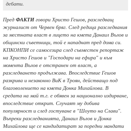
дебати.
Пред
ФАКТИ
говори Христо Гешов, разследващ
журналист от Червен бряг. След редица разследвания
за местната власт в лицето на кмета Данаил Вълов и
общински съветници, той е нападнат пред дома си.
КПКОНПИ се самосезира след съвместен репортаж
на Христо Гешов и "Господари на ефира" и към
момента Вълов е отстранен от власт, а
разследването продължава. Впоследствие Гешов
разкрива и незаконно ВиК в Троян, действащо под
благоволението на кмета Донка Михайлова. В
средата на май т.г. е обявен за национално издирване,
впоследствие открит. Случаят му добива
популярност и след гостуване в "Шоуто на Слави".
Въпреки разследванията, Данаил Вълов и Донка
Михайлова ще се кандидатират за поредни мандати