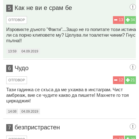
Как не ви е срам бе
5
13
34
ОТГОВОР
Изровихте дъното "Факти"...Защо не го попитате този истина
ли са порно клиповете му? Целува ли тоалетни чинии? Гнус
пълна!!
13:59
04.09.2019
Чудо
6
12
21
ОТГОВОР
Тази гадинка се скъса да ме ухажва в инстаграм. Чист
амбреаж, вие се чудите какво да пишете! Махнете го тоя
циркаджия!
14:08
04.09.2019
безпристрастен
7