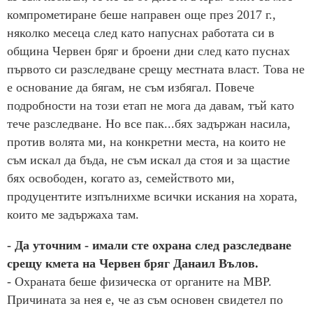
компрометиране беше направен още през 2017 г.,
няколко месеца след като напуснах работата си в
община Червен бряг и броени дни след като пуснах
първото си разследване срещу местната власт. Това не
е основание да бягам, не съм избягал. Повече
подробности на този етап не мога да давам, тъй като
тече разследване. Но все пак...бях задържан насила,
против волята ми, на конкретни места, на които не
съм искал да бъда, не съм искал да стоя и за щастие
бях освободен, когато аз, семейството ми,
продуцентите изпълнихме всички искания на хората,
които ме задържаха там.
- Да уточним - имали сте охрана след разследване
срещу кмета на Червен бряг Данаил Вълов.
- Охраната беше физическа от органите на МВР.
Причината за нея е, че аз съм основен свидетел по