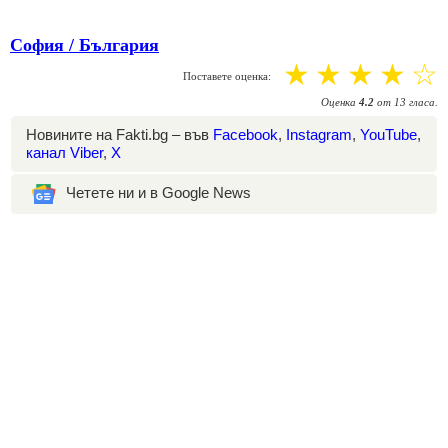
София / България
☆
☆
☆
☆
☆
Поставете оценка:
Оценка
4.2
от
13
гласа.
Новините на Fakti.bg – във
Facebook
,
Instagram
,
YouTube
,
канал Viber
,
X
Четете ни и в Google News