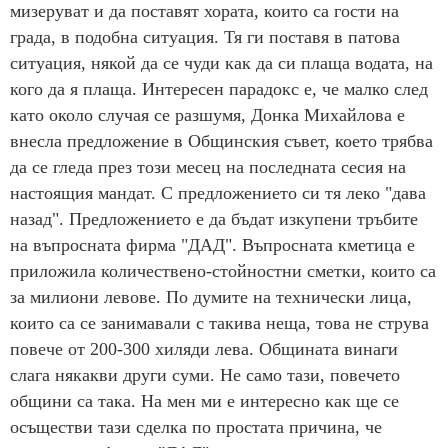
мизеруват и да поставят хората, които са гости на
града, в подобна ситуация. Тя ги поставя в патова
ситуация, някой да се чуди как да си плаща водата, на
кого да я плаща. Интересен парадокс е, че малко след
като около случая се разшумя, Донка Михайлова е
внесла предложение в Общинския съвет, което трябва
да се гледа през този месец на последната сесия на
настоящия мандат. С предложението си тя леко "дава
назад". Предложението е да бъдат изкупени тръбите
на въпросната фирма "ДАД". Въпросната кметица е
приложила количествено-стойностни сметки, които са
за милиони левове. По думите на технически лица,
които са се занимавали с такива неща, това не струва
повече от 200-300 хиляди лева. Общината винаги
слага някакви други суми. Не само тази, повечето
общини са така. На мен ми е интересно как ще се
осъществи тази сделка по простата причина, че