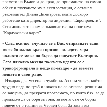
времето на Вълов и до края, до приемането на самия
обект и пускането му в експлоатация, е останал
ръководител Диана Димитрова, която доскоро
работеше като директор на дирекция "Европроекти".
Сега доколкото знам е ръководител на програма
"Карлуковски карст".
-
След всичко, случило се с Вас, отправихте един
може би малко краен призив - младите хора
колкото се може по-бързо да напуснат България.
Сега няколко месеца по-късно идеята се е
трансформирала в нещо по-мъдро - да вземете
нещата в свои ръце.
- Изкарах два месеца в чужбина. Аз съм човек, който
трудно пада по гръб и никога не се отказва, реших да
се завърна, да прекратя програмата, по която бях, за да
продължа да се боря за това, за което съм се борил
повече от 5 години за Червен бряг.
Затова взех