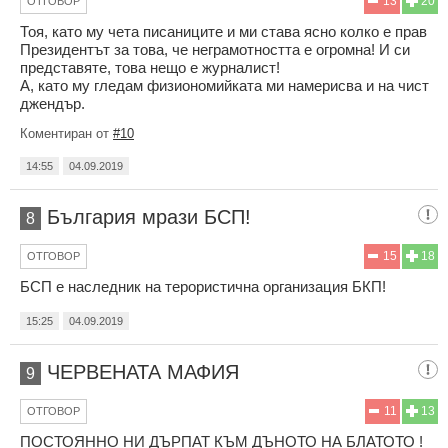
13
20
ОТГОВОР
Тоя, като му чета писаниците и ми става ясно колко е прав
Президентът за това, че неграмотността е огромна! И си
представяте, това нещо е журналист!
А, като му гледам физиономийката ми намерисва и на чист
джендър.
Коментиран от
#10
14:55
04.09.2019
България мрази БСП!
8
15
18
ОТГОВОР
БСП е наследник на терористична организация БКП!
15:25
04.09.2019
ЧЕРВЕНАТА МАФИЯ
9
11
13
ОТГОВОР
ПОСТОЯННО НИ ДЪРПАТ КЪМ ДЪНОТО НА БЛАТОТО !