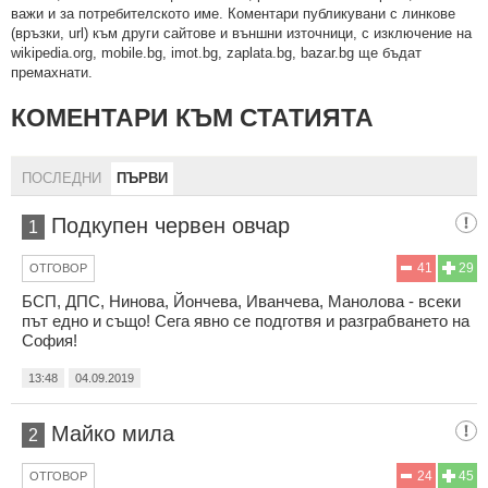
важи и за потребителското име. Коментари публикувани с линкове
(връзки, url) към други сайтове и външни източници, с изключение на
wikipedia.org, mobile.bg, imot.bg, zaplata.bg, bazar.bg ще бъдат
премахнати.
КОМЕНТАРИ КЪМ СТАТИЯТА
ПОСЛЕДНИ
ПЪРВИ
Подкупен червен овчар
1
41
29
ОТГОВОР
БСП, ДПС, Нинова, Йончева, Иванчева, Манолова - всеки
път едно и също! Сега явно се подготвя и разграбването на
София!
13:48
04.09.2019
Майко мила
2
24
45
ОТГОВОР