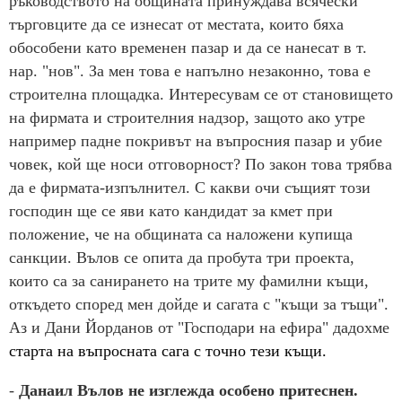
ръководството на общината принуждава всячески
търговците да се изнесат от местата, които бяха
обособени като временен пазар и да се нанесат в т.
нар. "нов". За мен това е напълно незаконно, това е
строителна площадка. Интересувам се от становището
на фирмата и строителния надзор, защото ако утре
например падне покривът на въпросния пазар и убие
човек, кой ще носи отговорност? По закон това трябва
да е фирмата-изпълнител. С какви очи същият този
господин ще се яви като кандидат за кмет при
положение, че на общината са наложени купища
санкции. Вълов се опита да пробута три проекта,
които са за санирането на трите му фамилни къщи,
откъдето според мен дойде и сагата с "къщи за тъщи".
Аз и Дани Йорданов от "Господари на ефира" дадохме
старта на въпросната сага с точно тези къщи.
-
Данаил Вълов не изглежда особено притеснен.