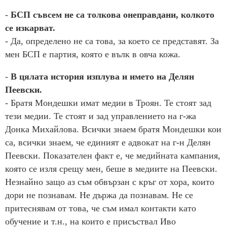
-
БСП съвсем не са толкова онеправдани, колкото
се изкарват.
- Да, определено не са това, за което се представят. За
мен БСП е партия, която е вълк в овча кожа.
-
В цялата история изплува и името на Делян
Пеевски.
- Братя Мондешки имат медии в Троян. Те стоят зад
тези медии. Те стоят и зад управлението на г-жа
Донка Михайлова. Всички знаем братя Мондешки кои
са, всички знаем, че единият е адвокат на г-н Делян
Пеевски. Показателен факт е, че медийната кампания,
която се изля срещу мен, беше в медиите на Пеевски.
Незнайно защо аз съм обвързан с кръг от хора, които
дори не познавам. Не държа да познавам. Не се
притеснявам от това, че съм имал контакти като
обучение и т.н., на които е присъствал Иво