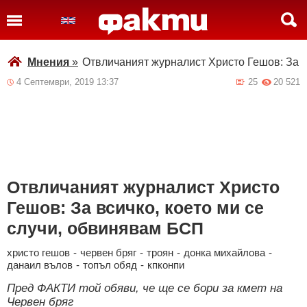
Мнения
»
Отвличаният журналист Христо Гешов: За в
4 Септември, 2019 13:37
25
20 521
Отвличаният журналист Христо
Гешов: За всичко, което ми се
случи, обвинявам БСП
христо гешов
-
червен бряг
-
троян
-
донка михайлова
-
данаил вълов
-
топъл обяд
-
кпконпи
Пред ФАКТИ той обяви, че ще се бори за кмет на
Червен бряг