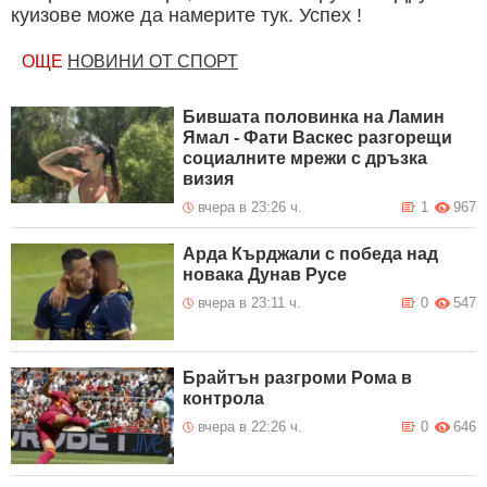
куизове може да намерите тук. Успех !
ОЩЕ
НОВИНИ ОТ СПОРТ
Бившата половинка на Ламин
Ямал - Фати Васкес разгорещи
социалните мрежи с дръзка
визия
вчера в 23:26 ч.
1
967
Арда Кърджали с победа над
новака Дунав Русе
вчера в 23:11 ч.
0
547
Брайтън разгроми Рома в
контрола
вчера в 22:26 ч.
0
646