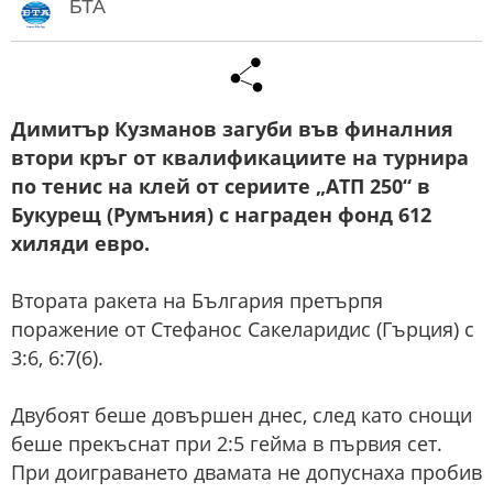
БТА
Димитър Кузманов загуби във финалния
втори кръг от квалификациите на турнира
по тенис на клей от сериите „АТП 250“ в
Букурещ (Румъния) с награден фонд 612
хиляди евро.
Втората ракета на България претърпя
поражение от Стефанос Сакеларидис (Гърция) с
3:6, 6:7(6).
Двубоят беше довършен днес, след като снощи
беше прекъснат при 2:5 гейма в първия сет.
При доиграването двамата не допуснаха пробив