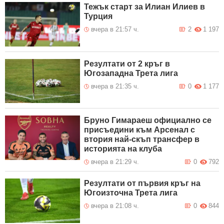
Тежък старт за Илиан Илиев в
Турция
вчера в 21:57 ч.
2
1 197
Резултати от 2 кръг в
Югозападна Трета лига
вчера в 21:35 ч.
0
1 177
Бруно Гимараеш официално се
присъедини към Арсенал с
втория най-скъп трансфер в
историята на клуба
вчера в 21:29 ч.
0
792
Резултати от първия кръг на
Югоизточна Трета лига
вчера в 21:08 ч.
0
844