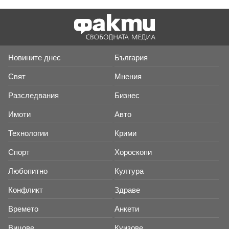
Новините днес
България
Свят
Мнения
Разследвания
Бизнес
Имоти
Авто
Технологии
Крими
Спорт
Хороскопи
Любопитно
Култура
Конфликт
Здраве
Времето
Анкети
Вицове
Куизове