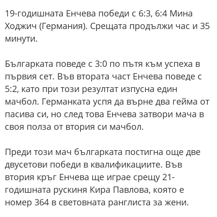
19-годишната Енчева победи с 6:3, 6:4 Мина
Ходжич (Германия). Срещата продължи час и 35
минути.
Българката поведе с 3:0 по пътя към успеха в
първия сет. Във втората част Енчева поведе с
5:2, като при този резултат изпусна един
мачбол. Германката успя да върне два гейма от
пасива си, но след това Енчева затвори мача в
своя полза от втория си мачбол.
Преди този мач българката постигна още две
двусетови победи в квалификациите. Във
втория кръг Енчева ще играе срещу 21-
годишната рускиня Кира Павлова, която е
номер 364 в световната ранглиста за жени.