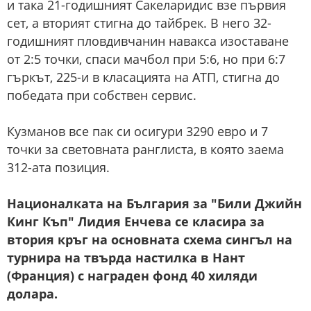
и така 21-годишният Сакеларидис взе първия
сет, а вторият стигна до тайбрек. В него 32-
годишният пловдивчанин навакса изоставане
от 2:5 точки, спаси мачбол при 5:6, но при 6:7
гъркът, 225-и в класацията на АТП, стигна до
победата при собствен сервис.
Кузманов все пак си осигури 3290 евро и 7
точки за световната ранглиста, в която заема
312-ата позиция.
Националката на България за "Били Джийн
Кинг Къп" Лидия Енчева се класира за
втория кръг на основната схема сингъл на
турнира на твърда настилка в Нант
(Франция) с награден фонд 40 хиляди
долара.