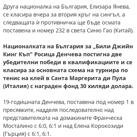
Друга националка на България, Елизара Янева,
се класира вчера за втория кръг на сингъл, а
следващата ѝ противничка ще бъде осмата
поставена и номер 232 в света Синю Гао (Китай).
Националката на България за „Били Джийн
Кинг Къп" Росица Денчева постигна две
убедителни победи в квалификациите и се
класира за основната схема на турнира по
тенис на клей в Санта Маргерита ди Пула
(Италия) с награден фонд 30 хиляди долара.
19-годишната Денчева, поставена под номер 1 в
пресявките, надделя последователно над
представителката на домакините Франческа
Мосталино с 6:0, 6:1 и над Елена Корокозиди
(Гърция) с 6:1, 6:1.