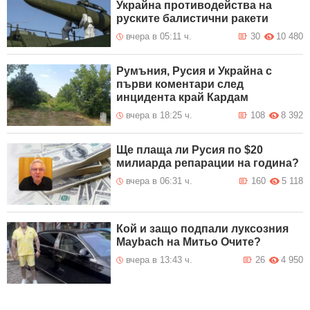
Украйна противодейства на
руските балистични ракети
вчера в 05:11 ч.
30
10 480
Румъния, Русия и Украйна с
първи коментари след
инцидента край Кардам
вчера в 18:25 ч.
108
8 392
Ще плаща ли Русия по $20
милиарда репарации на година?
вчера в 06:31 ч.
160
5 118
Кой и защо подпали луксозния
Maybach на Митьо Очите?
вчера в 13:43 ч.
26
4 950