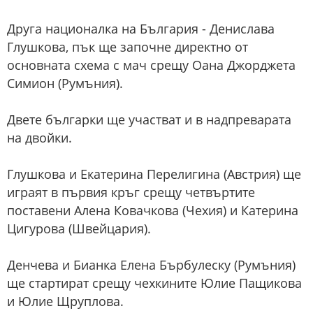
Друга националка на България - Денислава
Глушкова, пък ще започне директно от
основната схема с мач срещу Оана Джорджета
Симион (Румъния).
Двете българки ще участват и в надпреварата
на двойки.
Глушкова и Екатерина Перелигина (Австрия) ще
играят в първия кръг срещу четвъртите
поставени Алена Ковачкова (Чехия) и Катерина
Цигурова (Швейцария).
Денчева и Бианка Елена Бърбулеску (Румъния)
ще стартират срещу чехкините Юлие Пащикова
и Юлие Щруплова.