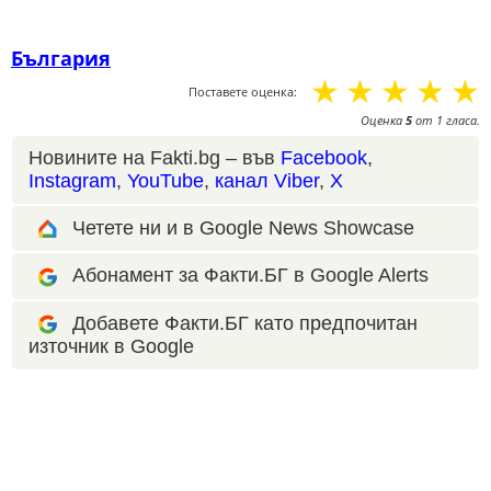
България
☆
☆
☆
☆
☆
Поставете оценка:
Оценка
5
от
1
гласа.
Новините на Fakti.bg – във
Facebook
,
Instagram
,
YouTube
,
канал Viber
,
X
Четете ни и в Google News Showcase
Абонамент за Факти.БГ в Google Alerts
Добавете Факти.БГ като предпочитан
източник в Google