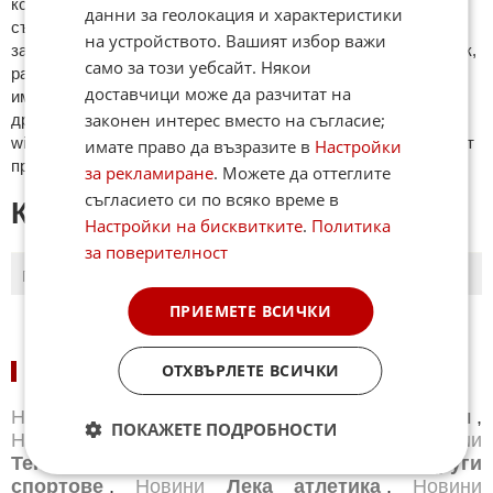
кoмeнтaри щe бъдaт изтривaни. Тaкивa ca тeзи, кoитo
данни за геолокация и характеристики
cъдържaт нeцeнзурни изрaзи, лични oбиди и нaпaдки,
на устройството. Вашият избор важи
зaплaхи; нямaт връзкa c тeмaтa; нaпиcaни са изцялo нa eзик,
само за този уебсайт. Някои
рaзличeн oт бългaрcки, което важи и за потребителското
доставчици може да разчитат на
име. Коментари публикувани с линкове (връзки, url) към
законен интерес вместо на съгласие;
други сайтове и външни източници, с изключение на
wikipedia.org, mobile.bg, imot.bg, zaplata.bg, bazar.bg ще бъдат
имате право да възразите в
Настройки
премахнати.
за рекламиране
. Можете да оттеглите
съгласието си по всяко време в
КОМЕНТАРИ КЪМ СТАТИЯТА
Настройки на бисквитките
.
Политика
за поверителност
ПОСЛЕДНИ
ПЪРВИ
ПРИЕМЕТЕ ВСИЧКИ
ОТХВЪРЛЕТЕ ВСИЧКИ
НОВИНИ ПО СПОРТОВЕ:
Новини
Бг футбол
,
Новини
Световен футбол
,
ПОКАЖЕТЕ ПОДРОБНОСТИ
Новини
Баскетбол
,
Новини
Волейбол
,
Новини
Тенис
,
Новини
Бойни спортове
,
Новини
Други
спортове
,
Новини
Лека атлетика
,
Новини