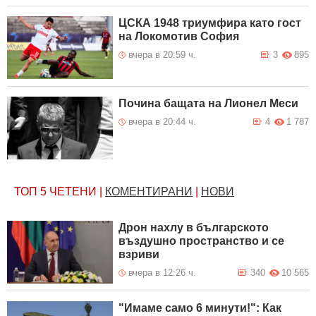
ЦСКА 1948 триумфира като гост
на Локомотив София
вчера в 20:59 ч.
3
895
Почина бащата на Лионел Меси
вчера в 20:44 ч.
4
1 787
ТОП 5
ЧЕТЕНИ
|
КОМЕНТИРАНИ
|
НОВИ
Дрон нахлу в българското
въздушно пространство и се
взриви
вчера в 12:26 ч.
340
10 565
"Имаме само 6 минути!": Как