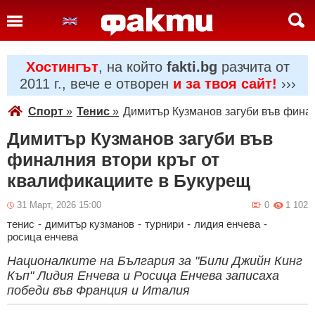
Хостингът
, на който
fakti.bg
разчита от
2011 г., вече е отворен
и за твоя сайт!
›››
Спорт
»
Тенис
»
Димитър Кузманов загуби във финал
Димитър Кузманов загуби във
финалния втори кръг от
квалификациите в Букурещ
31 Март, 2026 15:00
0
1 102
тенис
-
димитър кузманов
-
турнири
-
лидия енчева
-
росица енчева
Националките на България за "Били Джийн Кинг
Къп" Лидия Енчева и Росица Енчева записаха
победи във Франция и Италия