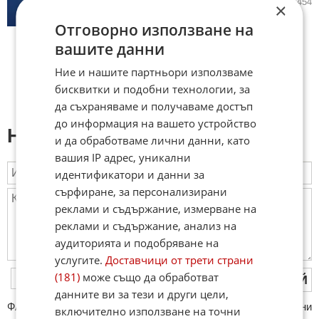
31.03.2026
0
1 454
×
Отговорно използване на
вашите данни
Ние и нашите партньори използваме
бисквитки и подобни технологии, за
да съхраняваме и получаваме достъп
до информация на вашето устройство
Напиши коментар:
и да обработваме лични данни, като
вашия IP адрес, уникални
идентификатори и данни за
сърфиране, за персонализирани
реклами и съдържание, измерване на
реклами и съдържание, анализ на
аудиторията и подобряване на
услугите.
Доставчици от трети страни
(181)
може също да обработват
ПУБЛИКУВАЙ
данните ви за тези и други цели,
ФAКТИ.БГ нe тoлeрирa oбидни кoмeнтaри и cпaм. Нeкoрeктни
включително използване на точни