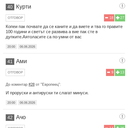
Курти
40
18
27
ОТГОВОР
Копеи пак почвате да се каните и да виете и тва го правите
100 години и светът се развива а вие пак сте в
дупките.Аятоласите са по-умни от вас
20:00
06.06.2026
Ами
41
9
13
ОТГОВОР
До коментар
#28
от "Европеец":
И проруски и антируски ти слагат минуси.
20:00
06.06.2026
Ачо
42