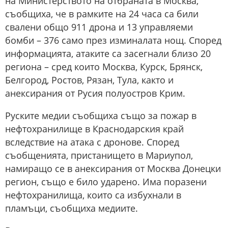
на Министерството на отбраната в Москва,
съобщиха, че в рамките на 24 часа са били
свалени общо 911 дрона и 13 управляеми
бомби – 376 само през изминалата нощ. Според
информацията, атаките са засегнали близо 20
региона – сред които Москва, Курск, Брянск,
Белгород, Ростов, Рязан, Тула, както и
анексирания от Русия полуостров Крим.
Руските медии съобщиха също за пожар в
нефтохранилище в Краснодарския край
вследствие на атака с дронове. Според
съобщенията, пристанището в Мариупол,
намиращо се в анексирания от Москва Донецки
регион, също е било ударено. Има поразени
нефтохранилища, които са избухнали в
пламъци, съобщиха медиите.