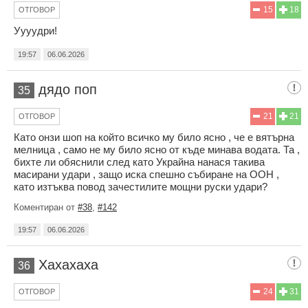
15
18
ОТГОВОР
Уууудри!
19:57
06.06.2026
дядо поп
35
21
21
ОТГОВОР
Като онзи шоп на който всичко му било ясно , че е вятърна
мелница , само не му било ясно от къде минава водата. Та ,
бихте ли обяснили след като Украйна нанася такива
масирани удари , защо иска спешно събиране на ООН ,
като изтъква повод зачестилите мощни руски удари?
Коментиран от
#38
,
#142
19:57
06.06.2026
Хахахаха
36
24
31
ОТГОВОР