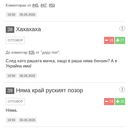
Коментиран от
#45
,
#47
,
#50
19:58
06.06.2026
Хахахаха
38
16
27
ОТГОВОР
До коментар
#35
от "дядо поп":
След като рашата мачка, защо в раша няма бензин? А в
Украйна има!
19:58
06.06.2026
Няма край руският позор
39
16
30
ОТГОВОР
Няма.
19:59
06.06.2026