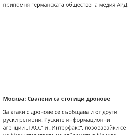
припомня германската обществена медия АРД.
Москва: Свалени са стотици дронове
За атаки с дронове се съобщава и от други
руски региони. Руските информационни
агенции „ТАСС“ и „Интерфакс“, позовавайки се