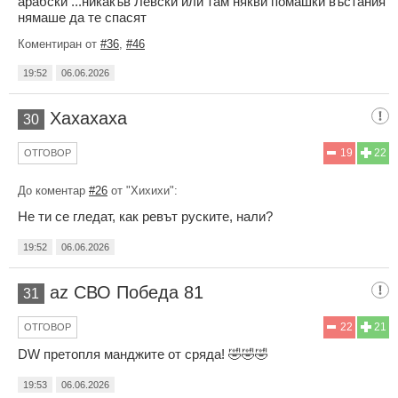
арабски ...никакъв Левски или там някви помашки въстания
нямаше да те спасят
Коментиран от
#36
,
#46
19:52
06.06.2026
Хахахаха
30
19
22
ОТГОВОР
До коментар
#26
от "Хихихи":
Не ти се гледат, как ревът руските, нали?
19:52
06.06.2026
az СВО Победа 81
31
22
21
ОТГОВОР
DW претопля манджите от сряда! 🤣🤣🤣
19:53
06.06.2026