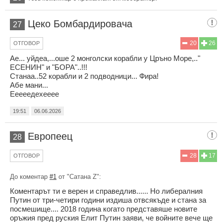
Цеко Бомбардировача
27
20
26
ОТГОВОР
Ае... уйдеа,...оше 2 монголски корабли у Цръно Море,.."
ЕСЕНИН" и "БОРА"..!!!
Станаа..52 корабли и 2 подводници... Фира!
Абе мани...
Ееееедехееее
19:51
06.06.2026
Европеец
28
28
17
ОТГОВОР
До коментар
#1
от "Сатана Z":
Коментарът ти е верен и справедлив...... Но либералния
Путин от три-четири години издиша отвсякъде и стана за
посмешище.... 2018 година когато представяше новите
оръжия пред руския Елит Путин заяви, че войните вече ще