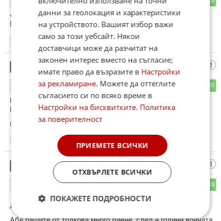
включително използване на точни
данни за геолокация и характеристики
«Работайте, братья!».
на устройството. Вашият избор важи
Владимир Путин
само за този уебсайт. Някои
19:43
06.06.2026
доставчици може да разчитат на
законен интерес вместо на съгласие;
Ха ха ха
12
имате право да възразите в
Настройки
за рекламиране
. Можете да оттеглите
30
46
ОТГОВОР
съгласието си по всяко време в
Руснаците уж са свалили дроновете, а всичко гори.
Настройки на бисквитките
.
Политика
Видеоклипове в нета колкото искаш.
за поверителност
Коментиран от
#15
19:43
06.06.2026
ПРИЕМЕТЕ ВСИЧКИ
Хахахаха
13
ОТХВЪРЛЕТЕ ВСИЧКИ
30
49
ОТГОВОР
ПОКАЖЕТЕ ПОДРОБНОСТИ
До коментар
#3
от "Яшар":
Абе рашите от толкова много биене, след 4 години войната