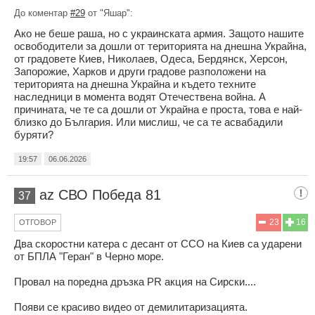
До коментар
#29
от "Яшар":
Ако не беше раша, но с украинската армия. Защото нашите
освободители за дошли от територията на днешна Украйна,
от градовете Киев, Николаев, Одеса, Бердянск, Херсон,
Запорожие, Харков и други градове разположени на
територията на днешна Украйна и където техните
наследници в момента водят Отечествена война. А
причината, че те са дошли от Украйна е проста, това е най-
близко до България. Или мислиш, че са те асвабадили
буряти?
19:57
06.06.2026
az СВО Победа 81
37
23
16
ОТГОВОР
Два скоростни катера с десант от ССО на Киев са ударени
от БПЛА "Геран" в Черно море.
Провал на поредна дръзка PR акция на Сирски....
Появи се красиво видео от демилитаризацията.