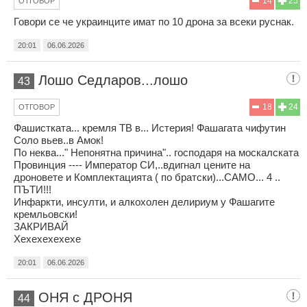
14
25
ОТГОВОР
Говори се че украинците имат по 10 дрона за всеки руснак.
20:01
06.06.2026
Лошо Седларов...лошо
43
18
24
ОТГОВОР
Фашистката... кремля ТВ в... Истерия! Фашагата чифутин
Соло вьев..в Амок!
По неква..." Непонятна причина".. господаря на москалската
Провинция ---- Император СИ,..вдигнал цените на
дроновете и Комплектацията ( по братски)...САМО... 4 ..
ПЪТИ!!!
Инфаркти, инсулти, и алкохолен делириум у Фашагите
кремльовски!
ЗАКРИВАЙ
Хехехехехехе
20:01
06.06.2026
ОНЯ с ДРОНЯ
44