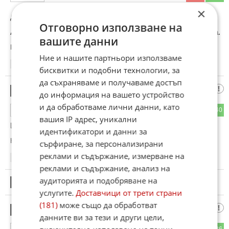
×
До коментар
#4
от "Софиянец":
Отговорно използване на
Ами за снимки или видео на тия неща в русия си в затвора.
вашите данни
Коментиран от
#190
Ние и нашите партньори използваме
19:41
06.06.2026
бисквитки и подобни технологии, за
да съхраняваме и получаваме достъп
Хахахаха
9
до информация на вашето устройство
и да обработваме лични данни, като
45
40
ОТГОВОР
вашия IP адрес, уникални
Работайте братя украинци.
идентификатори и данни за
Коментиран от
#147
сърфиране, за персонализирани
реклами и съдържание, измерване на
19:42
06.06.2026
реклами и съдържание, анализ на
аудиторията и подобряване на
10
Този коментар е премахнат от модератор.
услугите.
Доставчици от трети страни
(181)
може също да обработват
Сатана Z
11
данните ви за тези и други цели,
25
26
ОТГОВОР