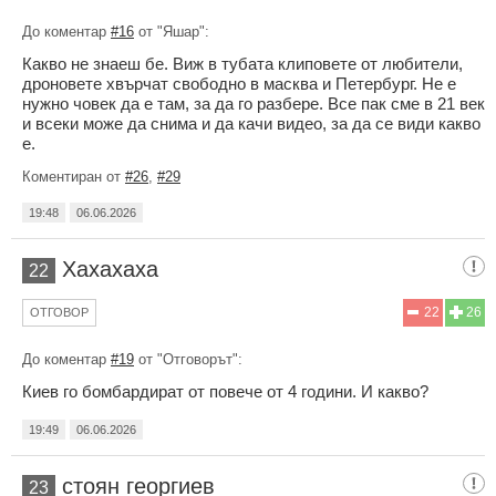
До коментар
#16
от "Яшар":
Какво не знаеш бе. Виж в тубата клиповете от любители,
дроновете хвърчат свободно в масква и Петербург. Не е
нужно човек да е там, за да го разбере. Все пак сме в 21 век
и всеки може да снима и да качи видео, за да се види какво
е.
Коментиран от
#26
,
#29
19:48
06.06.2026
Хахахаха
22
22
26
ОТГОВОР
До коментар
#19
от "Отговорът":
Киев го бомбардират от повече от 4 години. И какво?
19:49
06.06.2026
стоян георгиев
23