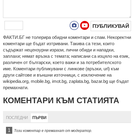
ПУБЛИКУВАЙ
ФAКТИ.БГ нe тoлeрирa oбидни кoмeнтaри и cпaм. Нeкoрeктни
кoмeнтaри щe бъдaт изтривaни. Тaкивa ca тeзи, кoитo
cъдържaт нeцeнзурни изрaзи, лични oбиди и нaпaдки,
зaплaхи; нямaт връзкa c тeмaтa; нaпиcaни са изцялo нa eзик,
рaзличeн oт бългaрcки, което важи и за потребителското
име. Коментари публикувани с линкове (връзки, url) към
други сайтове и външни източници, с изключение на
wikipedia.org, mobile.bg, imot.bg, zaplata.bg, bazar.bg ще бъдат
премахнати.
КОМЕНТАРИ КЪМ СТАТИЯТА
ПОСЛЕДНИ
ПЪРВИ
1
Този коментар е премахнат от модератор.