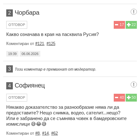
Чорбара
2
17
22
ОТГОВОР
Какво означава в края на пасквила Русия?
Коментиран от
#121
,
#125
19:39
06.06.2026
3
Този коментар е премахнат от модератор.
Софиянец
4
40
50
ОТГОВОР
Някакво доказателство за разнообразие няма ли да
предоставите? Нещо снимка, водео, сателит...нещо?
Или е забранено да се съмнява човек в бамдеровските
измислици 😅😂😅
Коментиран от
#8
,
#14
,
#62