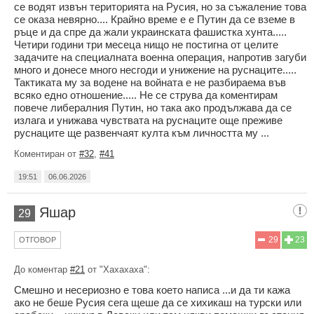
се водят извън територията на Русия, но за съжаление това
се оказа невярно.... Крайно време е е Путин да се вземе в
ръце и да спре да жали украинската фашистка хунта.....
Четири години три месеца нищо не постигна от целите
задачите на специалната военна операция, напротив загуби
много и донесе много несгоди и унижение на руснаците.....
Тактиката му за водене на войната е не разбираема във
всяко едно отношение..... Не се струва да коментирам
повече либералния Путин, но така ако продължава да се
излага и унижава чувствата на руснаците още преживе
руснаците ще развенчаят култа към личността му ...
Коментиран от
#32
,
#41
19:51
06.06.2026
Яшар
29
29
23
ОТГОВОР
До коментар
#21
от "Хахахаха":
Смешно и несериозно е това което написа ...и да ти кажа
ако не беше Русия сега щеше да се хихикаш на турски или