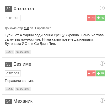
Хахахаха
32
24
26
ОТГОВОР
До коментар
#28
от "Европеец":
Тупин от 4 години води война срещу Украйна. Само, че това
са му възможностите. Няма какво повече да направи.
Бутона за ЯО е в Си Дзин Пин.
19:54
06.06.2026
Без име
33
12
16
ОТГОВОР
Поразили са нмп.
19:56
06.06.2026
Механик
34