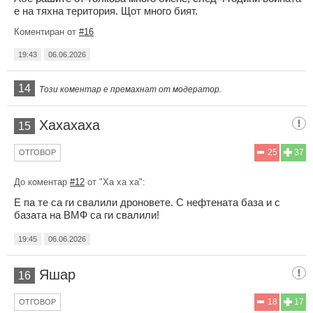
е на тяхна територия. Щот много бият.
Коментиран от
#16
19:43
06.06.2026
14
Този коментар е премахнат от модератор.
Хахахаха
15
25
37
ОТГОВОР
До коментар
#12
от "Ха ха ха":
Е па те са ги свалили дроновете. С нефтената база и с
базата на ВМФ са ги свалили!
19:45
06.06.2026
Яшар
16
18
17
ОТГОВОР