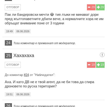
29
29
ОТГОВОР
Пак ли бандеровски мечти 😂 тия лъжи не минават дори
пред жълтопаветните дбили вече, а нормалните хора не им
обръщат внимание поне от 3 години
19:49
06.06.2026
24
Този коментар е премахнат от модератор.
Хахахаха
25
19
19
ОТГОВОР
До коментар
#24
от "Наблюдател":
Аха. И като ДВ не е твой агент, да не би това да спира
дроновете по руска територия?
19:51
06.06.2026
26
Този коментар е премахнат от модератор.