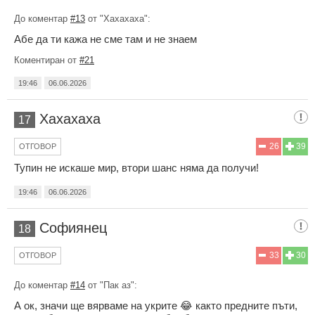
До коментар
#13
от "Хахахаха":
Абе да ти кажа не сме там и не знаем
Коментиран от
#21
19:46
06.06.2026
Хахахаха
17
26
39
ОТГОВОР
Тупин не искаше мир, втори шанс няма да получи!
19:46
06.06.2026
Софиянец
18
33
30
ОТГОВОР
До коментар
#14
от "Пак аз":
А ок, значи ще вярваме на укрите 😂 както предните пъти,