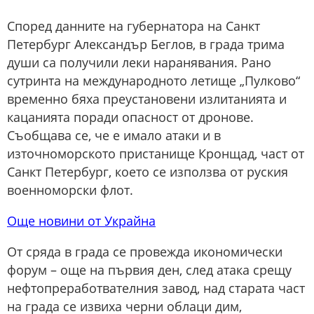
Според данните на губернатора на Санкт
Петербург Александър Беглов, в града трима
души са получили леки наранявания. Рано
сутринта на международното летище „Пулково“
временно бяха преустановени излитанията и
кацанията поради опасност от дронове.
Съобщава се, че е имало атаки и в
източноморското пристанище Кронщад, част от
Санкт Петербург, което се използва от руския
военноморски флот.
Още новини от Украйна
От сряда в града се провежда икономически
форум – още на първия ден, след атака срещу
нефтопреработвателния завод, над старата част
на града се извиха черни облаци дим,