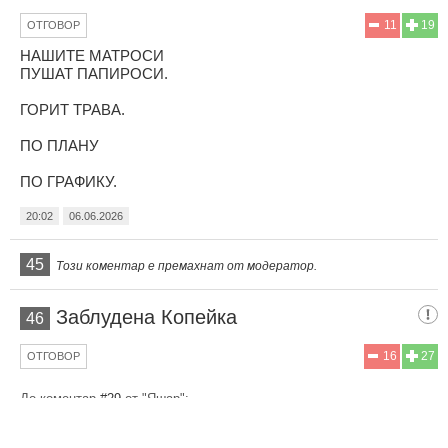
11
19
ОТГОВОР
НАШИТЕ МАТРОСИ
ПУШАТ ПАПИРОСИ.
ГОРИТ ТРАВА.
ПО ПЛАНУ
ПО ГРАФИКУ.
20:02
06.06.2026
45
Този коментар е премахнат от модератор.
Заблудена Копейка
46
16
27
ОТГОВОР
До коментар
#29
от "Яшар":
Ако не беше русия, България щеше да е едно по добро
място за живеене...