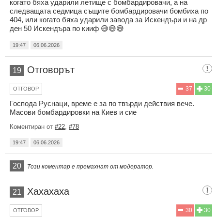
когато бяха ударили летище с бомбардировачи, а на
следващата седмица същите бомбардировачи бомбиха по
404, или когато бяха ударили завода за Искендъри и на др
ден 50 Искендъра по кииф 😅😅😅
19:47
06.06.2026
Отговорът
19
37
30
ОТГОВОР
Господа Руснаци, време е за по твърди действия вече.
Масови бомбардировки на Киев и сие
Коментиран от
#22
,
#78
19:47
06.06.2026
20
Този коментар е премахнат от модератор.
Хахахаха
21
30
30
ОТГОВОР