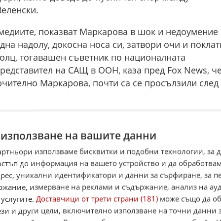
еленски.
 медиите, показват Маркарова в шок и недоумение
дна надолу, докосна носа си, затвори очи и поклат
Уолц, тогавашен съветник по националната
представител на САЩ в ООН, каза пред Fox News, ч
ючително Маркарова, почти са се просълзили след
 използване на вашите данни
☆
☆
☆
☆
Поставете оценка:
артньори използваме бисквитки и подобни технологии, за 
Оценка
2.5
от
15
глас
остъп до информация на вашето устройство и да обработва
адрес, уникални идентификатори и данни за сърфиране, за 
,
Instagram
,
YouTube
,
канал Viber
,
X
ржание, измерване на реклами и съдържание, анализ на ау
case
 услугите.
Доставчици от трети страни (181)
може също да об
ези и други цели, включително използване на точни данни 
Alerts