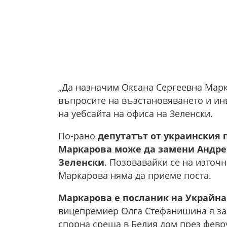
„Да назначим Оксана Сергеевна Марк
въпросите на възстановяването и инве
на уебсайта на офиса на Зеленски.
По-рано
депутатът от украинския 
Маркарова може да замени Андрей
Зеленски
. Позовавайки се на източн
Маркарова няма да приеме поста.
Маркарова е посланик на Украйна 
вицепремиер Олга Стефанишина я зам
спорна среща в Белия дом през февр