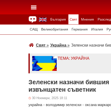
България
Свят
Мнения
Разслед
Здраве
Времето
Анкети
Вицове
Куизове
САЩ
Великобритания
Германия
Италия
Ру
Япония
Швейцария
Северна Македония
Тур
Свят
»
Украйна
»
Зеленски назначи би
Всички държави
Унгария
ТЕМА: УКРАЙНА
Зеленски назначи бившия 
извънщатен съветник
30 Ноември, 2025 18:11
украйна
-
володимир зеленски
-
оксана маркар