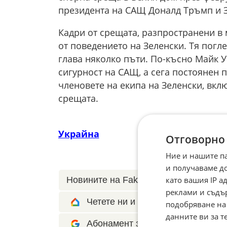
президента на САЩ Доналд Тръмп и З
Кадри от срещата, разпространени в
от поведението на Зеленски. Тя погле
глава няколко пъти. По-късно Майк 
сигурност на САЩ, а сега постоянен 
членовете на екипа на Зеленски, вкл
срещата.
Украйна
Отговорно
Ние и нашите п
и получаваме д
като вашия IP 
Новините на Fakti.bg – във
Facebook
реклами и съдъ
Четете ни и в Google News Show
подобряване на
данните ви за т
Абонамент за Факти.БГ в Google 