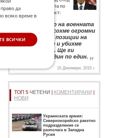
Някои
съвещание на Съвета по
 право да
национална сигурност:
по всяко време в
“
От началото на военната
кампания нанесохме огромни
разрушения на позиции на
ТЕ ВСИЧКИ
джихадистите и убихме
техни шефове. Ще ги
„
ликвидираме един по един.
15 Декември, 2015 г.
ТОП 5
ЧЕТЕНИ
|
КОМЕНТИРАНИ
|
НОВИ
Украинската армия:
Севернокорейско ракетно
подразделение се
разполага в Западна
Русия