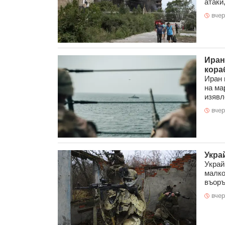
атаки,
вчер
Иран
кора
Иран 
на ма
изявле
вчер
Укра
Украй
малко
въоръ
вчер