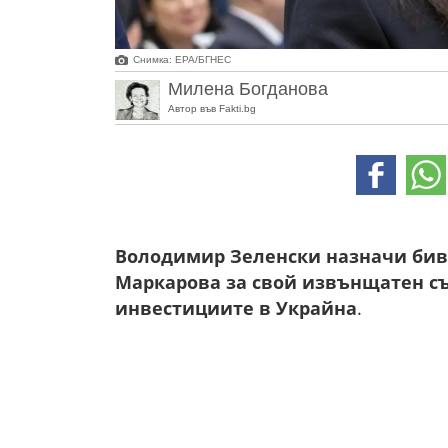
Снимка: ЕРА/БГНЕС
Милена Богданова
Автор във Fakti.bg
Володимир Зеленски назначи бив
Маркарова за свой извънщатен съ
инвестициите в Украйна
.