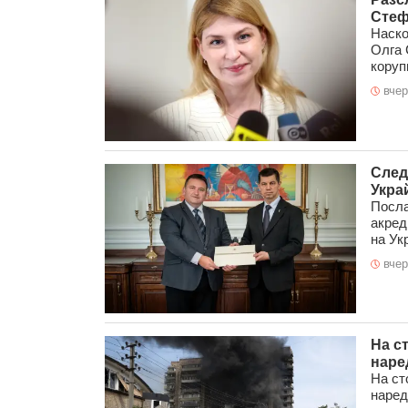
Стеф
Наско
Олга 
корупц
вчер
След
Укра
Посла
акред
на Ук
вчер
На с
наре
На ст
наред