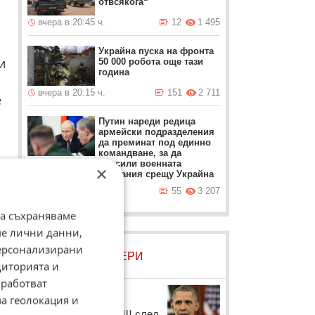
отвсякога“
вчера в 20:45 ч.
12
1 495
Украйна пуска на фронта
и
50 000 робота още тази
година
вчера в 20:15 ч.
151
2 711
е
Путин нареди редица
армейски подразделения
да преминат под единно
командване, за да
подсили военната
×
кампания срещу Украйна
вчера в 19:45 ч.
55
3 207
☆
да съхраняваме
а.
ме лични данни,
персонализирани
ЛОВЦИ НА БИСЕРИ
диторията и
работват
Барак Обама
за геолокация и
Президентът на САЩ след