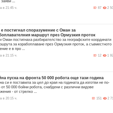
 заяви ...
а в 21:45 ч.
87
2 5
 е постигнал споразумение с Оман за
боплавателния маршрут през Ормузкия проток
и Оман постигнаха разбирателство за географските координати
ршрута за корабоплаване през Ормузкия проток, а съвместното
ние е в про ...
а в 21:15 ч.
12
1 9
йна пуска на фронта 50 000 робота още тази година
на си е поставила за цел до края на годината да изготви не по-
 от 50 000 бойни робота, снабдени с различни видове
жения - от стрелко ...
а в 20:15 ч.
151
2 7