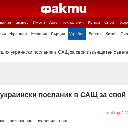
вания
Бизнес
Имоти
Авто
Технологии
Крими
Спорт
Хор
сия
Франция
Испания
Гърция
Украйна
Белгия
Китай
Сир
ция
Полша
Румъния
Иран (Ислямска Република)
Австрия
Н
вшия украински посланик в САЩ за свой извънщатен съвет
украински посланик в САЩ за свой
49
2 5
ова
-
назначение
-
посланик
-
сащ