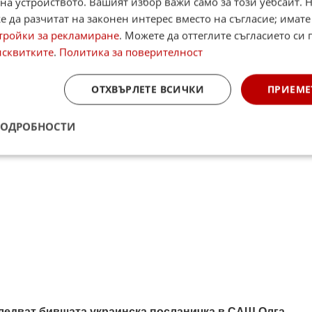
на устройството. Вашият избор важи само за този уебсайт. 
 да разчитат на законен интерес вместо на съгласие; имате
итан източник в Google
тройки за рекламиране
. Можете да оттеглите съгласието си 
исквитките
.
Политика за поверителност
ОТХВЪРЛЕТЕ ВСИЧКИ
ПРИЕМЕ
ПОДРОБНОСТИ
ледват бившата украинска посланичка в САЩ Олга