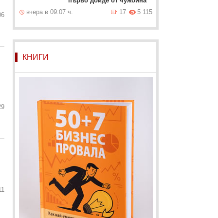
първо дойде от чужбина
вчера в 09:07 ч.
17
5 115
06
КНИГИ
29
11