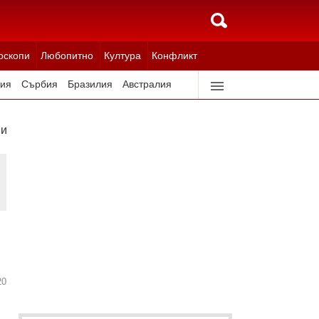
оскопи
Любопитно
Култура
Конфликт
ия
Сърбия
Бразилия
Австралия
идерландия
Северна Корея
ник
20