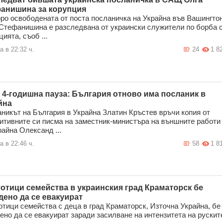
анишина за корупция
ро освободената от поста посланичка на Украйна във Вашингто
Стефанишина е разследвана от украински служители по борба 
ията, съоб ...
а в 22:32 ч.
24
1 8
 4-годишна пауза: България отново има посланик в
йна
никът на България в Украйна Златин Кръстев връчи копия от
итивните си писма на заместник-министъра на външните работи
райна Олександ ...
а в 22:46 ч.
58
1 8
тотици семейства в украинския град Краматорск бе
дено да се евакуират
отици семейства с деца в град Краматорск, Източна Украйна, бе
ено да се евакуират заради засилване на интензитета на рускит