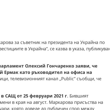
арова за съветник на президента на Украйна по
стициите в Украйна“, се казва в указа, публикува
парламент Олексий Гончаренко заяви, че
 Ермак като ръководител на офиса на
ици, телевизионният канал „Public“ съобщи, че
в САЩ от 25 февруари 2021 г
. Бившият
ени в края на август. Маркарова присъства на
уари, която доведе до публичен спор между