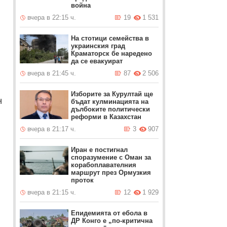
война
вчера в 22:15 ч.
19
1 531
На стотици семейства в
украинския град
Краматорск бе наредено
да се евакуират
вчера в 21:45 ч.
87
2 506
Изборите за Курултай ще
н
бъдат кулминацията на
дълбоките политически
реформи в Казахстан
вчера в 21:17 ч.
3
907
Иран е постигнал
споразумение с Оман за
корабоплавателния
маршрут през Ормузкия
проток
вчера в 21:15 ч.
12
1 929
Епидемията от ебола в
ДР Конго е „по-критична