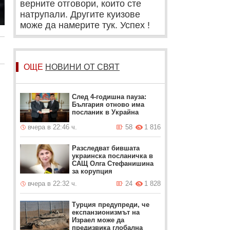
верните отговори, които сте
натрупали. Другите куизове
може да намерите тук. Успех !
ОЩЕ
НОВИНИ ОТ СВЯТ
След 4-годишна пауза:
България отново има
посланик в Украйна
вчера в 22:46 ч.
58
1 816
Разследват бившата
украинска посланичка в
САЩ Олга Стефанишина
за корупция
вчера в 22:32 ч.
24
1 828
Турция предупреди, че
експанзионизмът на
Израел може да
предизвика глобална