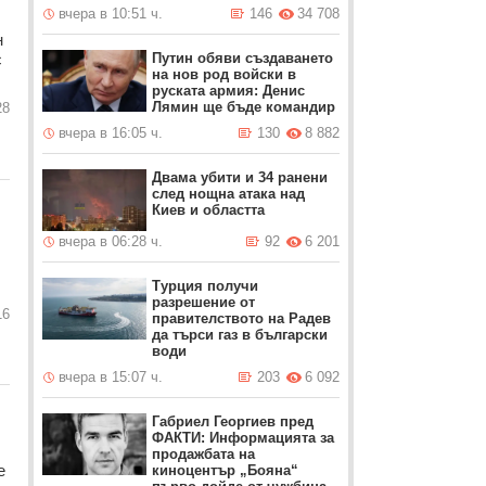
вчера в 10:51 ч.
146
34 708
н
Путин обяви създаването
с
на нов род войски в
руската армия: Денис
Лямин ще бъде командир
28
вчера в 16:05 ч.
130
8 882
Двама убити и 34 ранени
след нощна атака над
Киев и областта
вчера в 06:28 ч.
92
6 201
Турция получи
разрешение от
16
правителството на Радев
да търси газ в български
води
вчера в 15:07 ч.
203
6 092
Габриел Георгиев пред
ФАКТИ: Информацията за
продажбата на
е
киноцентър „Бояна“