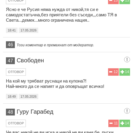
13
13
ОТГОВОР
Ясно е че Русия няма нужда от никой,тя си е
самодостатъчна,без приятели без съседи,,,само ТЯ в
Света...демек...много ограничена нация..
18:41
17.05.2026
46
Този коментар е премахнат от модератор.
Свободен
47
12
14
ОТГОВОР
На кой му трябват руснаци на купона?!
Най-много да се напият и да оповръщат всичко!
18:49
17.05.2026
Гуру Гарабед
48
11
14
ОТГОВОР
Че вас никой не ви иска и никой не ви кани бе, руски