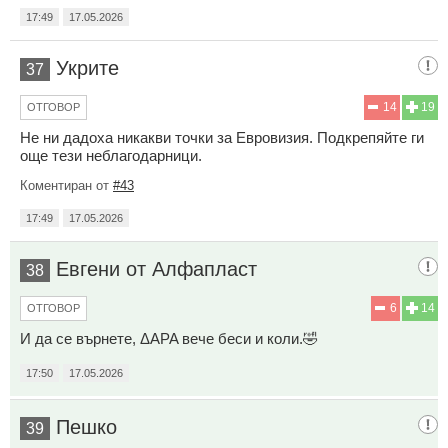
17:49
17.05.2026
Укрите
37
14
19
ОТГОВОР
Не ни дадоха никакви точки за Евровизия. Подкрепяйте ги
още тези неблагодарници.
Коментиран от
#43
17:49
17.05.2026
Евгени от Алфапласт
38
6
14
ОТГОВОР
И да се върнете, ΔΑΡΑ вече беси и коли.🤣
17:50
17.05.2026
Пешко
39