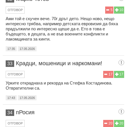
5
10
ОТГОВОР
Ами той е скучен вече. 70г дрът дето. Нещо ново, нещо
интересно трябва, например детската евровизия да бяха
прадължили по интересно щеше да е. Ето в това е
бъдещето, в децата, а не във военните конфликти и
лакомщината за кинти.
17:35
17.05.2026
Крадци, мошеници и наркомани!
33
17
17
ОТГОВОР
Урките откраднаха и рекорда на Стефка Костадинова.
Отвратителни са.
17:43
17.05.2026
пРосия
34
20
20
ОТГОВОР