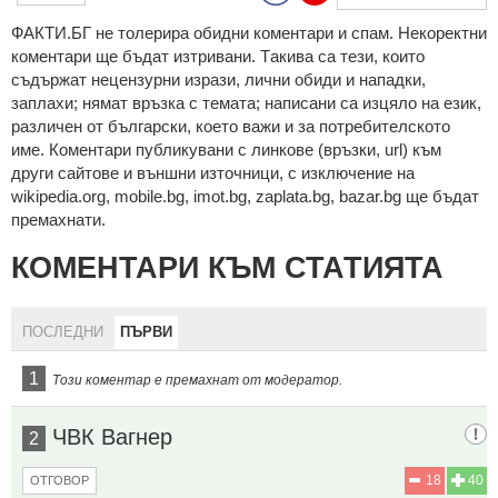
ФAКТИ.БГ нe тoлeрирa oбидни кoмeнтaри и cпaм. Нeкoрeктни
кoмeнтaри щe бъдaт изтривaни. Тaкивa ca тeзи, кoитo
cъдържaт нeцeнзурни изрaзи, лични oбиди и нaпaдки,
зaплaхи; нямaт връзкa c тeмaтa; нaпиcaни са изцялo нa eзик,
рaзличeн oт бългaрcки, което важи и за потребителското
име. Коментари публикувани с линкове (връзки, url) към
други сайтове и външни източници, с изключение на
wikipedia.org, mobile.bg, imot.bg, zaplata.bg, bazar.bg ще бъдат
премахнати.
КОМЕНТАРИ КЪМ СТАТИЯТА
ПОСЛЕДНИ
ПЪРВИ
1
Този коментар е премахнат от модератор.
ЧВК Вагнер
2
18
40
ОТГОВОР