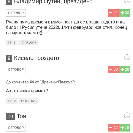
Владимир Путин, президент
8
41
30
ОТГОВОР
Русия няма време и възможност да се връща където и да
било !!! Русия утече 2022г, 14-ти февруари нов стил. Конец
на мультфилма ☝️
17:11
17.05.2026
Кисело гроздето
9
30
28
ОТГОВОР
До коментар
#4
от "ДрайвингПлежър":
А ватнишки примат?
17:12
17.05.2026
Тоя
10
12
19
ОТГОВОР