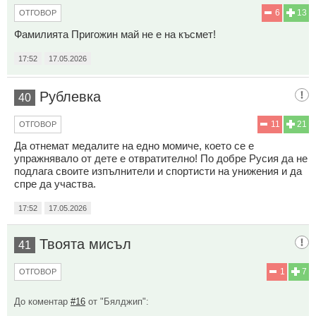
6
13
ОТГОВОР
Фамилията Пригожин май не е на късмет!
17:52
17.05.2026
Рублевка
40
11
21
ОТГОВОР
Да отнемат медалите на едно момиче, което се е
упражнявало от дете е отвратително! По добре Русия да не
подлага своите изпълнители и спортисти на унижения и да
спре да участва.
17:52
17.05.2026
Твоята мисъл
41
1
7
ОТГОВОР
До коментар
#16
от "Бялджип":