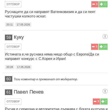
8
11
ОТГОВОР
Руснаците да си направят Ватенковизия и да си пеят
частушки колкото искат.
20:11
17.05.2026
Куку
59
9
10
ОТГОВОР
Истината е,че руснака няма нищо общо с Европа!Да си
направят конкурс с С.Корея и Иран!
20:28
17.05.2026
60
Този коментар е премахнат от модератор.
Павел Пенев
61
9
7
ОТГОВОР
Русия е сериозна и авторитетна държава с богата култура и