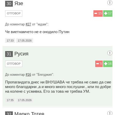
Язе
30
15
17
ОТГОВОР
До коментар
#27
от "мдам":
Че виетнамчето не е онодило Путин
17:33
17.05.2026
Русия
31
5
16
ОТГОВОР
До коментар
#16
от "Бялджип":
Пропагандата днес ни ВНУШАВА че трябва не само да сме
много благодарни ,а и много много послушни , или по добре
на колене с усмивка. Ето за това не трябва УМ.
17:35
17.05.2026
Марко Тотев
32