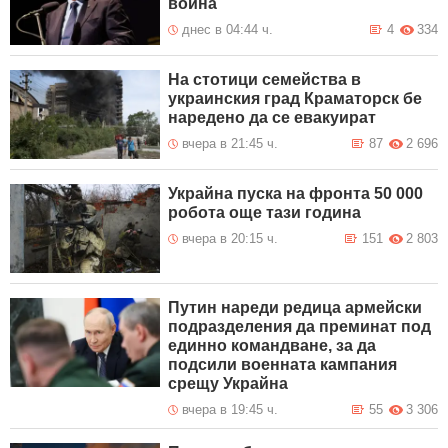
война
днес в 04:44 ч.
4
334
На стотици семейства в
украинския град Краматорск бе
наредено да се евакуират
вчера в 21:45 ч.
87
2 696
Украйна пуска на фронта 50 000
робота още тази година
вчера в 20:15 ч.
151
2 803
Путин нареди редица армейски
подразделения да преминат под
единно командване, за да
подсили военната кампания
срещу Украйна
вчера в 19:45 ч.
55
3 306