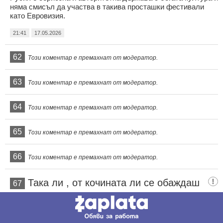
няма смисъл да участва в такива просташки фестивали
като Евровизия.
21:41
17.05.2026
62
Този коментар е премахнат от модератор.
63
Този коментар е премахнат от модератор.
64
Този коментар е премахнат от модератор.
65
Този коментар е премахнат от модератор.
66
Този коментар е премахнат от модератор.
Така ли , от кочината ли се обаждаш
67
3
3
ОТГОВОР