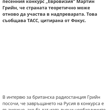
песенния конкурс „Евровизия“ Мартин
Грийн, че страната теоретично може
отново да участва в надпреварата. Това
съобщава ТАСС, цитирана от Фокус.
В интервю за британска радиостанция Грийн
посочи, че завръщането на Русия в конкурса е
възможно, ако бъдат изпълнени необходимите