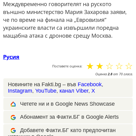
Междувременно говорителят на руското
външно министерство Мария Захарова заяви,
че по време на финала на „Евровизия“
украинските власти са извършили поредна
мащабна атака с дронове срещу Москва.
Русия
☆
☆
☆
☆
☆
Поставете оценка:
Оценка
2.8
от
70
гласа.
Новините на Fakti.bg – във
Facebook
,
Instagram
,
YouTube
,
канал Viber
,
X
Четете ни и в Google News Showcase
Абонамент за Факти.БГ в Google Alerts
Добавете Факти.БГ като предпочитан