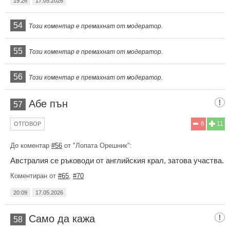
19:26
17.05.2026
54
Този коментар е премахнат от модератор.
55
Този коментар е премахнат от модератор.
56
Този коментар е премахнат от модератор.
Абе пън
57
6
11
ОТГОВОР
До коментар
#56
от "Лопата Орешник":
Австралия се ръководи от английския крал, затова участва.
Коментиран от
#65
,
#70
20:09
17.05.2026
Само да кажа
58