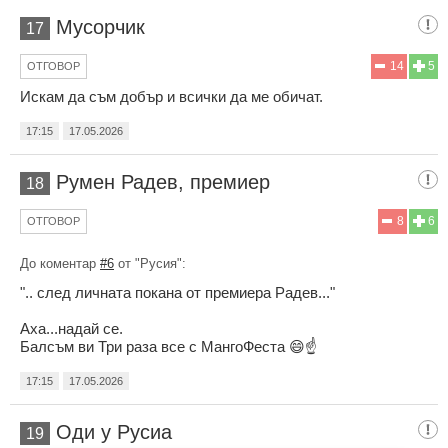
Мусорчик
17
14
5
ОТГОВОР
Искам да съм добър и всички да ме обичат.
17:15
17.05.2026
Румен Радев, премиер
18
8
6
ОТГОВОР
До коментар
#6
от "Русия":
".. след личната покана от премиера Радев..."
Аха...надай се.
Бaлсъм ви Три раза все с МангоФеста 😄☝️
17:15
17.05.2026
Оди у Русиа
19