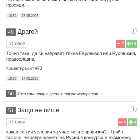
просяци.
18:52
17.05.2026
Драгой
49
7
10
ОТГОВОР
Точно така, да си направят тяхна Евровизия или Русовизия,
православна.
Коментиран от
#73
18:53
17.05.2026
50
Този коментар е премахнат от модератор.
Защо не пише
51
6
9
ОТГОВОР
какви са тия условия за участие в Евровизия? - Грийн
посочи, че завръщането на Русия в конкурса е възможно,