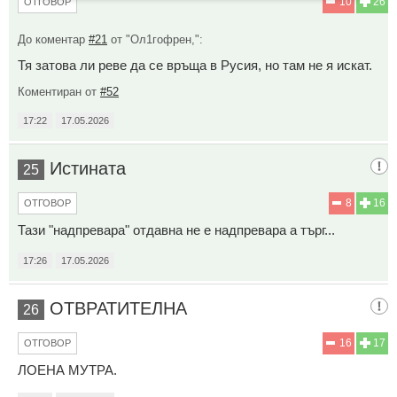
10
26
ОТГОВОР
До коментар
#21
от "Ол1гофрен,":
Тя затова ли реве да се връща в Русия, но там не я искат.
Коментиран от
#52
17:22
17.05.2026
Истината
25
8
16
ОТГОВОР
Тази "надпревара" отдавна не е надпревара а търг...
17:26
17.05.2026
ОТВРАТИТЕЛНА
26
16
17
ОТГОВОР
ЛОЕНА МУТРА.