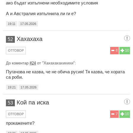
ако бъдат изпълнени необходимите условия
А и Австралия изпълнила ли ги е?
19:11
17.05.2026
Хахахаха
52
6
10
ОТГОВОР
До коментар
#24
от "Хахахахахихихи":
Пугачова не казва, че не обича русия! Тя казва, че хората
са роби.
19:21
17.05.2026
Кой па иска
53
7
10
ОТГОВОР
прокажените?