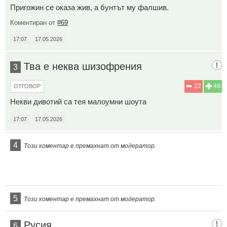
Пригожин се оказа жив, а бунтът му фалшив.
Коментиран от
#69
17:07
17.05.2026
Тва е неква шизофрения
3
22
49
ОТГОВОР
Некви дивотий са тея малоумни шоута
17:07
17.05.2026
4
Този коментар е премахнат от модератор.
5
Този коментар е премахнат от модератор.
Русия
6