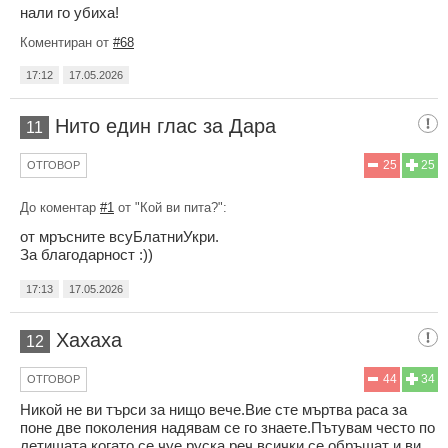
нали го убиха!
Коментиран от
#68
17:12
17.05.2026
Нито един глас за Дара
11
25
25
ОТГОВОР
До коментар
#1
от "Кой ви пита?":
от мръсните всуБлатниУкри.
За благодарност :))
17:13
17.05.2026
Хахаха
12
44
34
ОТГОВОР
Никой не ви търси за нищо вече.Вие сте мъртва раса за
поне две поколения надявам се го знаете.Пътувам често по
летищата когато се чуе руска реч всички се обръщат и ви