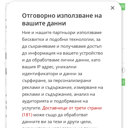
×
26
30
ОТГОВОР
Отговорно използване на
До коментар
#4
от "ДрайвингПлежър":
вашите данни
На свободата.На вторият ден си в окопите на Донбас.На
Ние и нашите партньори използваме
третият украински дронове ти отнасят празната тиква.
бисквитки и подобни технологии, за
17:17
17.05.2026
да съхраняваме и получаваме достъп
до информация на вашето устройство
20
Този коментар е премахнат от модератор.
и да обработваме лични данни, като
вашия IP адрес, уникални
Ол1гофрен,
21
идентификатори и данни за
сърфиране, за персонализирани
16
12
ОТГОВОР
реклами и съдържание, измерване на
реклами и съдържание, анализ на
До коментар
#16
от "Бялджип":
аудиторията и подобряване на
Коментарът е на народната артистка на СССР Алла
услугите.
Доставчици от трети страни
Пугачова.
(181)
може също да обработват
Коментиран от
#24
данните ви за тези и други цели,
17:19
17.05.2026