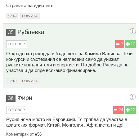
Страната на идиотите.
17:49
17.05.2026
Рублевка
35
7
17
ОТГОВОР
Откраднаха рекорда и бъдещето на Камила Валиева. Тези
конкурси и състезания са нагласени само да унижат
руските изпълнители и спортисти. По-добре Русия да не
участва и да спре всякакво финансиране.
17:49
17.05.2026
Фири
36
24
22
ОТГОВОР
Русия няма място на Евровизия. Тя трябва да участва в
азиатския формат. Китай, Монголия , Афганистан и др!
Коментиран от
#56