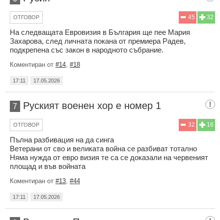
45
32
ОТГОВОР
На следващата Евровизия в България ще пее Мария
Захарова, след личната покана от премиера Радев,
подкрепена със закон в народното събрание.
Коментиран от
#14
,
#18
17:11
17.05.2026
Руският военен хор е номер 1
7
32
16
ОТГОВОР
Пълна разбивация на да синга
Ветерани от сво и великата война се разбиват тотално
Няма нужда от евро визия те са се доказали на червеният
площад и във войната
Коментиран от
#13
,
#44
17:11
17.05.2026