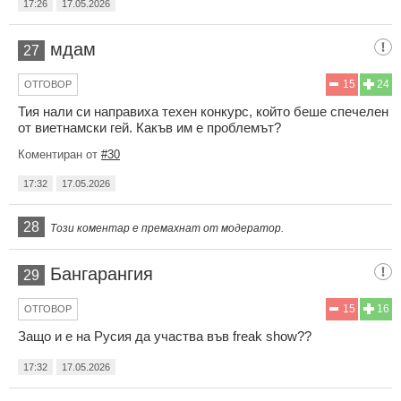
17:26
17.05.2026
мдам
27
15
24
ОТГОВОР
Тия нали си направиха техен конкурс, който беше спечелен
от виетнамски гей. Какъв им е проблемът?
Коментиран от
#30
17:32
17.05.2026
28
Този коментар е премахнат от модератор.
Бангарангия
29
15
16
ОТГОВОР
Защо и е на Русия да участва във freak show??
17:32
17.05.2026