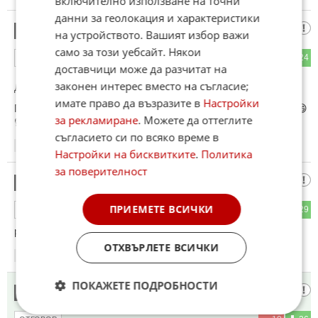
включително използване на точни
данни за геолокация и характеристики
Азис, попфолк изпълнител
22
на устройството. Вашият избор важи
само за този уебсайт. Някои
20
24
ОТГОВОР
доставчици може да разчитат на
законен интерес вместо на съгласие;
До коментар
#14
от "Дует Маша и Мечока":
имате право да възразите в
Настройки
Поздравявам рассияните с песента Хеликоптар падна 😄😄
за рекламиране
. Можете да оттеглите
☝️
съгласието си по всяко време в
17:19
17.05.2026
Настройки на бисквитките
.
Политика
за поверителност
Нямат край
23
ПРИЕМЕТЕ ВСИЧКИ
25
29
ОТГОВОР
руското БЕЗСИЛИЕ и УНИЖЕНИЕ, нямат...😂
ОТХВЪРЛЕТЕ ВСИЧКИ
17:21
17.05.2026
ПОКАЖЕТЕ ПОДРОБНОСТИ
Хахахахахихихи
24