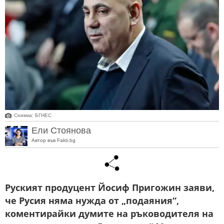
Снимка: БГНЕС
Ели Стоянова
Автор във Fakti.bg
Руският продуцент Йосиф Пригожин заяви,
че Русия няма нужда от „подаяния“,
коментирайки думите на ръководителя на