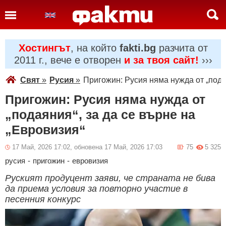
Хостингът
, на който
fakti.bg
разчита от
2011 г., вече е отворен
и за твоя сайт!
›››
Свят
»
Русия
»
Пригожин: Русия няма нужда от „подая
Пригожин: Русия няма нужда от
„подаяния“, за да се върне на
„Евровизия“
17 Май, 2026 17:02, обновена 17 Май, 2026 17:03
75
5 325
русия
-
пригожин
-
евровизия
Руският продуцент заяви, че страната не бива
да приема условия за повторно участие в
песенния конкурс