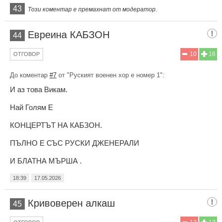
43
Този коментар е премахнат от модератор.
Евреина КАБЗОН
44
10
16
ОТГОВОР
До коментар
#7
от "Руският военен хор е номер 1":
И аз това Викам.
Най Голям Е
КОНЦЕРТЪТ НА КАБЗОН.
ПЪЛНО Е СЪС РУСКИ ДЖЕНЕРАЛИ
И БЛАТНА МЪРША .
18:39
17.05.2026
Кривоверен алкаш
45