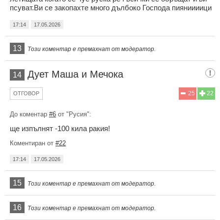
псуват.Ви се закопахте много дълбоко Господа пияниииици
17:14
17.05.2026
13
Този коментар е премахнат от модератор.
Дует Маша и Мечока
14
25
22
ОТГОВОР
До коментар
#6
от "Русия":
ще изпълнят -100 кила ракия!
Коментиран от
#22
17:14
17.05.2026
15
Този коментар е премахнат от модератор.
16
Този коментар е премахнат от модератор.