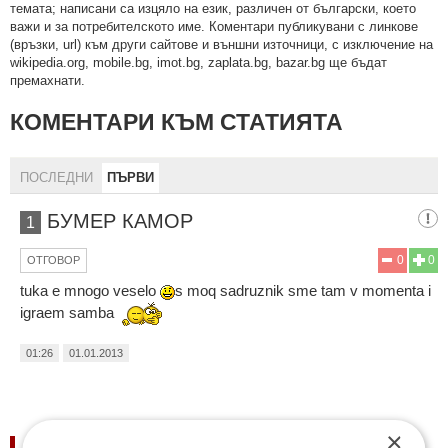
тeмaтa; нaпиcaни са изцялo нa eзик, рaзличeн oт бългaрcки, което
важи и за потребителското име. Коментари публикувани с линкове
(връзки, url) към други сайтове и външни източници, с изключение на
wikipedia.org, mobile.bg, imot.bg, zaplata.bg, bazar.bg ще бъдат
премахнати.
КОМЕНТАРИ КЪМ СТАТИЯТА
ПОСЛЕДНИ
ПЪРВИ
БУМЕР КАМОР
1
0
0
ОТГОВОР
tuka e mnogo veselo
s moq sadruznik sme tam v momenta i
igraem samba
01:26
01.01.2013
×
НОВИНИ ПО ДЪРЖАВИ: