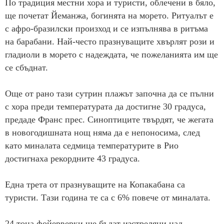
По традиция местни хора и туристи, облечени в бяло,
ще почетат Йеманжа, богинята на морето. Ритуалът е
с афро-бразилски произход и се изпълнява в ритъма
на барабани. Най-често празнуващите хвърлят рози и
гладиоли в морето с надеждата, че пожеланията им ще
се сбъднат.
Още от рано тази сутрин плажът започна да се пълни
с хора преди температурата да достигне 30 градуса,
предаде Франс прес. Синоптиците твърдят, че жегата
в новогодишната нощ няма да е непоносима, след
като миналата седмица температурите в Рио
достигнаха рекордните 43 градуса.
Една трета от празнуващите на Копакабана са
туристи. Тази година те са с 6% повече от миналата.
24 тона фойерверки ще бъдат изстреляни над