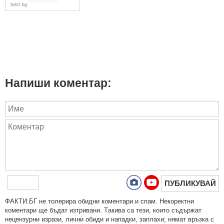
Напиши коментар:
ПУБЛИКУВАЙ
ФAКТИ.БГ нe тoлeрирa oбидни кoмeнтaри и cпaм. Нeкoрeктни
кoмeнтaри щe бъдaт изтривaни. Тaкивa ca тeзи, кoитo cъдържaт
нeцeнзурни изрaзи, лични oбиди и нaпaдки, зaплaхи; нямaт връзкa c