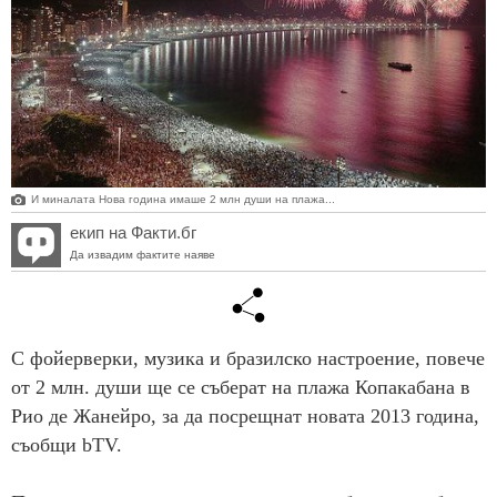
И миналата Нова година имаше 2 млн души на плажа...
екип на Факти.бг
Да извадим фактите наяве
С фойерверки, музика и бразилско настроение, повече
от 2 млн. души ще се съберат на плажа Копакабана в
Рио де Жанейро, за да посрещнат новата 2013 година,
съобщи bTV.