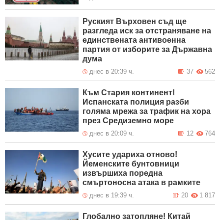
Руският Върховен съд ще
разгледа иск за отстраняване на
единствената антивоенна
партия от изборите за Държавна
дума
днес в 20:39 ч.
37
562
Към Стария континент!
Испанската полиция разби
голяма мрежа за трафик на хора
през Средиземно море
днес в 20:09 ч.
12
764
Хусите удариха отново!
Йеменските бунтовници
извършиха поредна
смъртоносна атака в рамките
днес в 19:39 ч.
20
1 817
Глобално затопляне! Китай