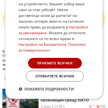
на устройството. Вашият избор важи
само за този уебсайт. Някои
доставчици може да разчитат на
законен интерес вместо на съгласие;
имате право да възразите в
Настройки
за рекламиране
. Можете да оттеглите
съгласието си по всяко време в
Настройки на бисквитките
.
Политика
за поверителност
В секция Свят ще намерите тематична Куиз рубрика.
Периодично се публикува специализиран куиз с въпроси на
различна международна тематика. След края на всеки тест
ПРИЕМЕТЕ ВСИЧКИ
може да видите резултат с верните отговори, които сте
натрупали. Другите куизове може да намерите тук. Успех !
ОТХВЪРЛЕТЕ ВСИЧКИ
ОЩЕ
НОВИНИ ОТ СВЯТ
ПОКАЖЕТЕ ПОДРОБНОСТИ
Литва: Русия може да използва
украински дронове за
провокация срещу НАТО
днес в 21:09 ч.
7
285