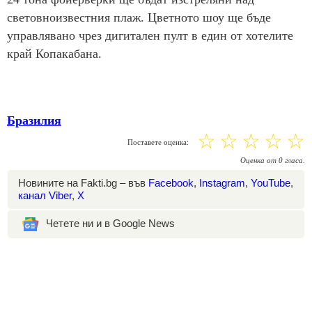
световноизвестния плаж. Цветното шоу ще бъде
управлявано чрез дигитален пулт в един от хотелите
край Копакабана.
Бразилия
☆
☆
☆
☆
☆
Поставете оценка:
Оценка
от
0
гласа.
Новините на Fakti.bg – във
Facebook
,
Instagram
,
YouTube
,
канал Viber
,
X
Четете ни и в Google News