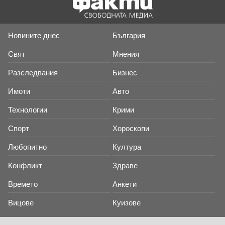
Новините днес
България
Свят
Мнения
Разследвания
Бизнес
Имоти
Авто
Технологии
Крими
Спорт
Хороскопи
Любопитно
Култура
Конфликт
Здраве
Времето
Анкети
Вицове
Куизове