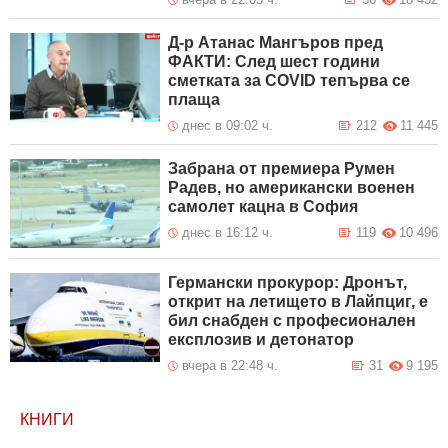
Д-р Атанас Мангъров пред
ФАКТИ: След шест години
сметката за COVID тепърва се
плаща
днес в 09:02 ч.
212
11 445
Забрана от премиера Румен
Радев, но американски военен
самолет кацна в София
днес в 16:12 ч.
119
10 496
Германски прокурор: Дронът,
открит на летището в Лайпциг, е
бил снабден с професионален
експлозив и детонатор
вчера в 22:48 ч.
31
9 195
КНИГИ