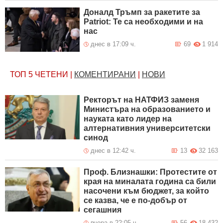
Доналд Тръмп за ракетите за
Patriot: Те са необходими и на
нас
днес в 17:09 ч.
69
1 914
ТОП 5
ЧЕТЕНИ
|
КОМЕНТИРАНИ
|
НОВИ
Ректорът на НАТФИЗ заменя
Министъра на образованието и
науката като лидер на
алтернативния университетски
синод
днес в 12:42 ч.
13
32 163
Проф. Близнашки: Протестите от
края на миналата година са били
насочени към бюджет, за който
се казва, че е по-добър от
сегашния
вчера в 22:05 ч.
56
18 432