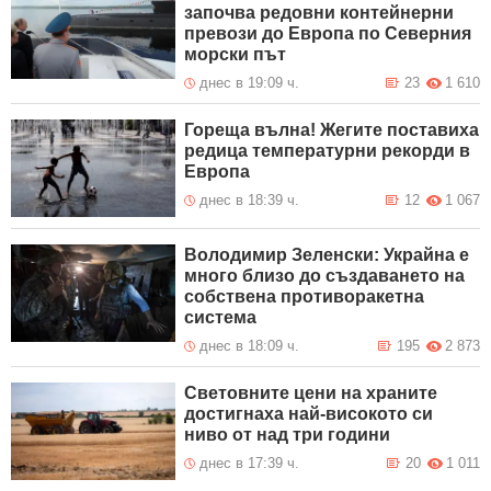
започва редовни контейнерни
превози до Европа по Северния
морски път
днес в 19:09 ч.
23
1 610
Гореща вълна! Жегите поставиха
редица температурни рекорди в
Европа
днес в 18:39 ч.
12
1 067
Володимир Зеленски: Украйна е
много близо до създаването на
собствена противоракетна
система
днес в 18:09 ч.
195
2 873
Световните цени на храните
достигнаха най-високото си
ниво от над три години
днес в 17:39 ч.
20
1 011