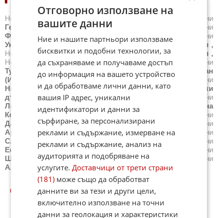
Отговорно използване на
Новини
САЩ
,
Новини
Великобритания
,
Новини
вашите данни
Германия
,
Новини
Италия
,
Новини
Русия
,
Новини
Франция
,
Новини
Испания
,
Новини
Гърция
,
Новини
Ние и нашите партньори използваме
Украйна
,
Новини
Белгия
,
Новини
Китай
,
Новини
Сирия
,
бисквитки и подобни технологии, за
Новини
Сърбия
,
Новини
Австралия
,
Новини
Япония
,
да съхраняваме и получаваме достъп
Новини
Швейцария
,
Новини
Северна Македония
,
Новини
Турция
,
Новини
Полша
,
Новини
Румъния
,
Новини
Иран
до информация на вашето устройство
(Ислямска Република)
,
Новини
Австрия
,
Новини
и да обработваме лични данни, като
Нидерландия
,
Новини
Северна Корея
,
Новини
Всички
вашия IP адрес, уникални
държави
,
Новини
Унгария
,
Новини
Канада
,
Новини
Литва
,
Новини
Индия
,
Новини
Мексико
,
Новини
Южна
идентификатори и данни за
Корея
,
Новини
Хърватия
,
Новини
Норвегия
,
Новини
сърфиране, за персонализирани
Дания
,
Новини
Финландия
,
Новини
Ирландия
,
Новини
реклами и съдържание, измерване на
Аржентина
,
Новини
Дубай
,
Новини
Португалия
,
Новини
Словакия
,
Новини
Беларус
,
Новини
Латвия
,
Новини
реклами и съдържание, анализ на
Естония
,
Новини
Словения
,
Новини
Чехия
,
Новини
аудиторията и подобряване на
Швеция
,
Новини
Ирак
,
Новини
Афганистан
,
Новини
услугите.
Доставчици от трети страни
Албания
(181)
може също да обработват
данните ви за тези и други цели,
СВЯТ КУИЗОВЕ
включително използване на точни
данни за геолокация и характеристики