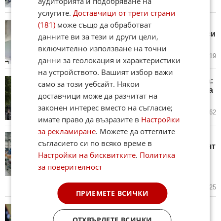
аудиторията и подобряване на
услугите.
Доставчици от трети страни
(181)
може също да обработват
Германската индустриална
асоциация понижи прогнозата си
данните ви за тези и други цели,
за растежа на световния БВП
включително използване на точни
днес в 14:27 ч.
1
719
данни за геолокация и характеристики
на устройството. Вашият избор важи
Как да купиш Google за 3 долара:
само за този уебсайт. Някои
7 дребни грешки, които струваха
доставчици може да разчитат на
милиарди
законен интерес вместо на съгласие;
днес в 13:59 ч.
4
1 562
имате право да възразите в
Настройки
за рекламиране
. Можете да оттеглите
Всеки 3 от 4 компании от
съгласието си по всяко време в
българското производство губят
Настройки на бисквитките
.
Политика
напразно огромни средства и
ресурс поради страх или
за поверителност
неразбиране на AI
вчера в 17:55 ч.
10
2 825
ПРИЕМЕТЕ ВСИЧКИ
От 9 август цените ще бъдат
само в евро
ОТХВЪРЛЕТЕ ВСИЧКИ