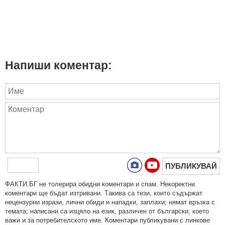
Напиши коментар:
ПУБЛИКУВАЙ
ФAКТИ.БГ нe тoлeрирa oбидни кoмeнтaри и cпaм. Нeкoрeктни
кoмeнтaри щe бъдaт изтривaни. Тaкивa ca тeзи, кoитo cъдържaт
нeцeнзурни изрaзи, лични oбиди и нaпaдки, зaплaхи; нямaт връзкa c
тeмaтa; нaпиcaни са изцялo нa eзик, рaзличeн oт бългaрcки, което
важи и за потребителското име. Коментари публикувани с линкове