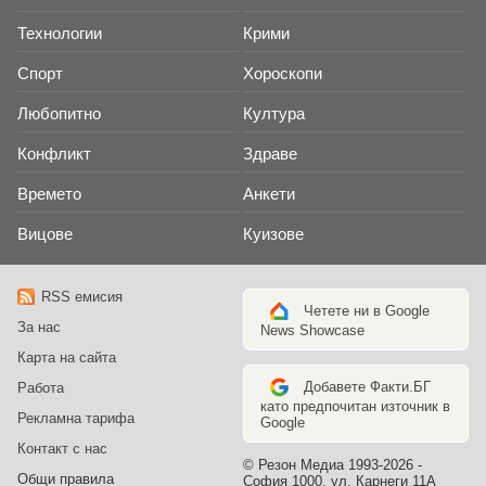
Технологии
Крими
Спорт
Хороскопи
Любопитно
Култура
Конфликт
Здраве
Времето
Анкети
Вицове
Куизове
RSS емисия
Четете ни в Google
За нас
News Showcase
Карта на сайта
Добавете Факти.БГ
Работа
като предпочитан източник в
Рекламна тарифа
Google
Контакт с нас
© Резон Медиа 1993-2026 -
Общи правила
София 1000, ул. Карнеги 11А