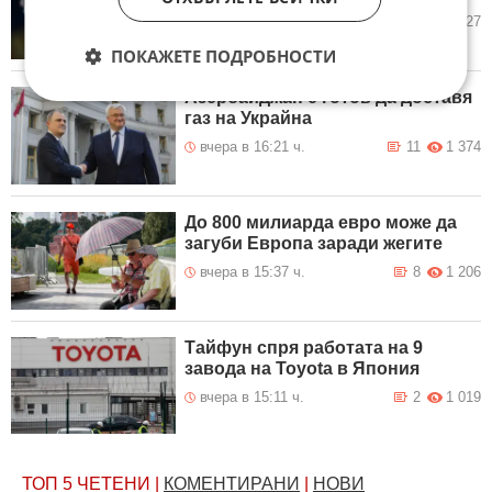
вчера в 17:21 ч.
21
1 727
ПОКАЖЕТЕ ПОДРОБНОСТИ
Азербайджан е готов да доставя
газ на Украйна
вчера в 16:21 ч.
11
1 374
До 800 милиарда евро може да
загуби Европа заради жегите
вчера в 15:37 ч.
8
1 206
Тайфун спря работата на 9
завода на Toyota в Япония
вчера в 15:11 ч.
2
1 019
ТОП 5
ЧЕТЕНИ
|
КОМЕНТИРАНИ
|
НОВИ