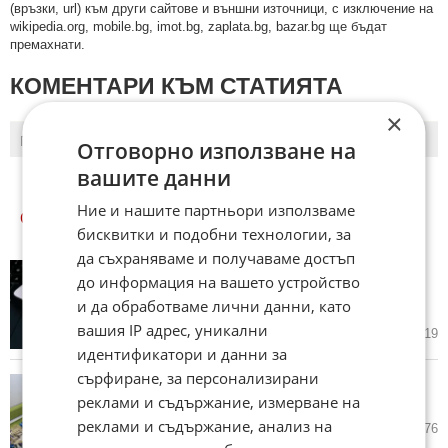
(връзки, url) към други сайтове и външни източници, с изключение на
wikipedia.org, mobile.bg, imot.bg, zaplata.bg, bazar.bg ще бъдат
премахнати.
КОМЕНТАРИ КЪМ СТАТИЯТА
×
ПОСЛЕДНИ
ПЪРВИ
Отговорно използване на
вашите данни
Ние и нашите партньори използваме
ОЩЕ
НОВИНИ ОТ БИЗНЕС
бисквитки и подобни технологии, за
да съхраняваме и получаваме достъп
Meta среща сериозни проблеми
до информация на вашето устройство
в преговорите с индийското
и да обработваме лични данни, като
правителство
вашия IP адрес, уникални
днес в 15:11 ч.
0
719
идентификатори и данни за
сърфиране, за персонализирани
Исторически максимум на
реклами и съдържание, измерване на
германския експорт
реклами и съдържание, анализ на
днес в 14:51 ч.
13
1 376