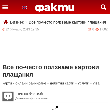
Бизнес
»
Все по-често ползваме картови плащания
24 Януари, 2013 19:35
0
1 802
Все по-често ползваме картови
плащания
карти
-
онлайн банкиране
-
дебитни карти
-
услуги
-
visa
екип на Факти.бг
Да извадим фактите наяве