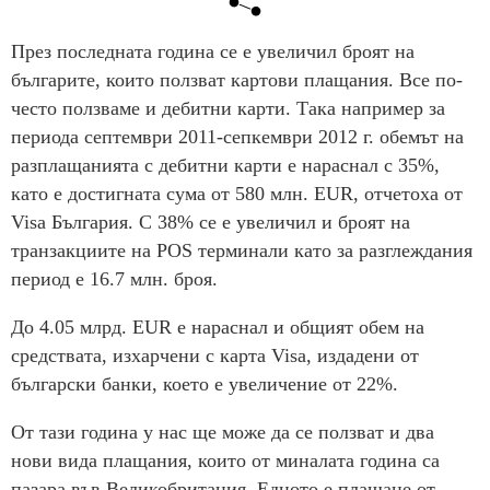
През последната година се е увеличил броят на
българите, които ползват картови плащания. Все по-
често ползваме и дебитни карти. Така например за
периода септември 2011-сепкември 2012 г. обемът на
разплащанията с дебитни карти е нараснал с 35%,
като е достигната сума от 580 млн. EUR, отчетоха от
Visa България. С 38% се е увеличил и броят на
транзакциите на POS терминали като за разглеждания
период е 16.7 млн. броя.
До 4.05 млрд. EUR е нараснал и общият обем на
средствата, изхарчени с карта Visa, издадени от
български банки, което е увеличение от 22%.
От тази година у нас ще може да се ползват и два
нови вида плащания, които от миналата година са
пазара във Великобритания. Едното е плащане от