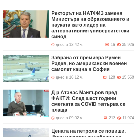
Ректорът на НАТФИЗ заменя
Министъра на образованието и
науката като лидер на
алтернативния университетски
синод
днес в 12:42 ч.
16
35 926
Забрана от премиера Румен
Радев, но американски военен
самолет кацна в София
днес в 16:12 ч.
128
15 558
Д-р Атанас Мангъров пред
ФАКТИ: След шест години
сметката за COVID тепърва се
плаща
днес в 09:02 ч.
213
11 974
Цената на петрола се повиши,
Иран планира да забрани на