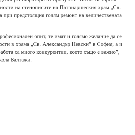
йности на стенописите на Патриаршеския храм „Св.
а при предстоящия голям ремонт на величествената
рофесионален опит, те имат и голямо желание да се
сти в храма „Св. Александър Невски” в София, а и
абота са много конкурентни, което също е важно”,
кола Балтажи.