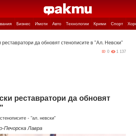
вания
Бизнес
Имоти
Авто
Технологии
Крими
Спорт
Хор
реставратори да обновят стенописите в "Ал. Невски"
0
1 137
ски реставратори да обновят
"
стенописите
-
"ал. невски"
-Печорска Лавра