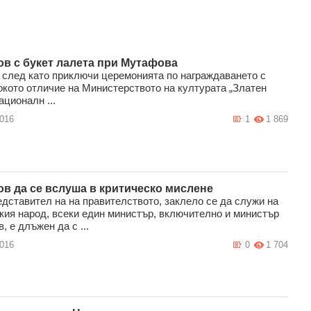
в с букет лалета при Мутафова
 след като приключи церемонията по награждаването с
окото отличие на Министерството на културата „Златен
ационалн ...
2016
1
1 869
в да се вслуша в критическо мислене
едставител на на правителството, заклело се да служи на
кия народ, всеки един министър, включително и министър
, е длъжен да с ...
2016
0
1 704