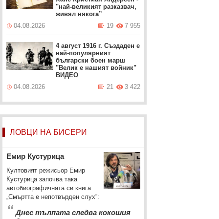
"най-великият разказвач,
живял някога”
04.08.2026
19
7 955
4 август 1916 г. Създаден е
най-популярният
български боен марш
"Велик е нашият войник"
ВИДЕО
04.08.2026
21
3 422
ЛОВЦИ НА БИСЕРИ
Емир Кустурица
Култовият режисьор Емир
Кустурица започва така
автобиографичната си книга
„Смъртта е непотвърден слух”:
“
Днес тълпата следва кокошия