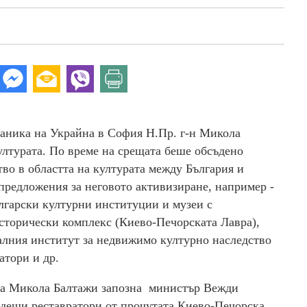
ника на Украйна в София Н.Пр. г-н Микола
лтурата. По време на срещата беше обсъдено
во в областта на културата между България и
предложения за неговото активизиране, например -
лгарски културни институции и музеи с
торически комплекс (Киево-Печорската Лавра),
алния институт за недвижимо културно наследство
тори и др.
йна Микола Балтажи запозна министър Вежди
одещи реставратори от прочутата Киево-Печорска