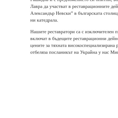
Лавра да участват в реставрационните де
Александър Невски” в българската столиц
ни катедрала.
Нашите реставратори са с изключителен п
включат в бъдещите реставрационни дейно
цените за тяхната високоспециализирана р
отбеляза посланикът на Украйна у нас Ми