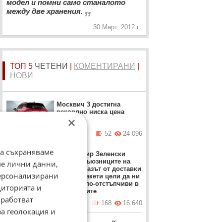
модел и помни само станалото
„
между две хранения.
30 Март, 2012 г.
ТОП 5
ЧЕТЕНИ
|
КОМЕНТИРАНИ
|
НОВИ
Москвич 3 достигна
рекордно ниска цена
×
вчера в 17:23 ч.
52
24 096
да съхраняваме
Володимир Зеленски
обвини съюзниците на
ме лични данни,
Киев: Отказът от доставки
персонализирани
на ПВО ракети цели да ни
направи по-отстъпчиви в
диторията и
преговорите
работват
вчера в 12:37 ч.
168
16 640
за геолокация и