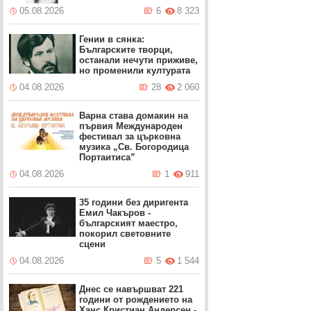
05.08.2026
6
8 323
Гении в сянка:
Българските творци,
останали нечути приживе,
но променили културата
04.08.2026
28
2 060
Варна става домакин на
първия Международен
фестивал за църковна
музика „Св. Богородица
Портаитиса”
04.08.2026
1
911
35 години без диригента
Емил Чакъров -
българският маестро,
покорил световните
сцени
04.08.2026
5
1 544
Днес се навършват 221
години от рождението на
Ханс Кристиан Андерсен -