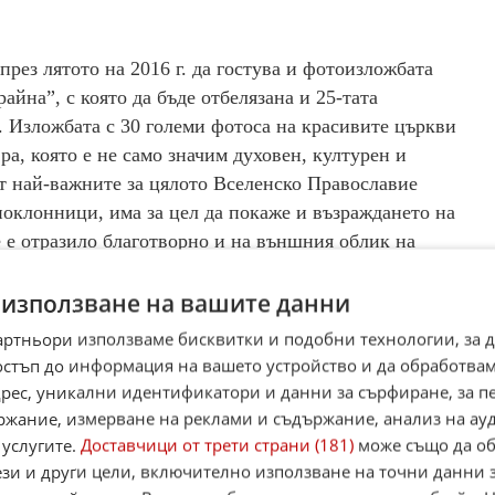
ез лятото на 2016 г. да гостува и фотоизложбата
йна”, с която да бъде отбелязана и 25-тата
 Изложбата с 30 големи фотоса на красивите църкви
а, която е не само значим духовен, културен и
от най-важните за цялото Вселенско Православие
поклонници, има за цел да покаже и възраждането на
е е отразило благотворно и на външния облик на
и, облагородени са зелените площи на манастирската
цяло възстановен и главният храм "Успение
 използване на вашите данни
артньори използваме бисквитки и подобни технологии, за 
остъп до информация на вашето устройство и да обработва
адрес, уникални идентификатори и данни за сърфиране, за 
ржание, измерване на реклами и съдържание, анализ на ау
 услугите.
Доставчици от трети страни (181)
може също да об
ези и други цели, включително използване на точни данни 