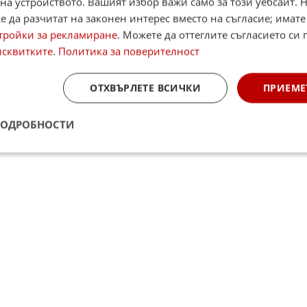
на устройството. Вашият избор важи само за този уебсайт. 
 да разчитат на законен интерес вместо на съгласие; имате
☆
☆
☆
☆
☆
Поставете оценка:
тройки за рекламиране
. Можете да оттеглите съгласието си 
Оценка
от
0
гласа.
исквитките
.
Политика за поверителност
am
,
YouTube
,
канал Viber
,
X
ОТХВЪРЛЕТЕ ВСИЧКИ
ПРИЕМЕ
ПОДРОБНОСТИ