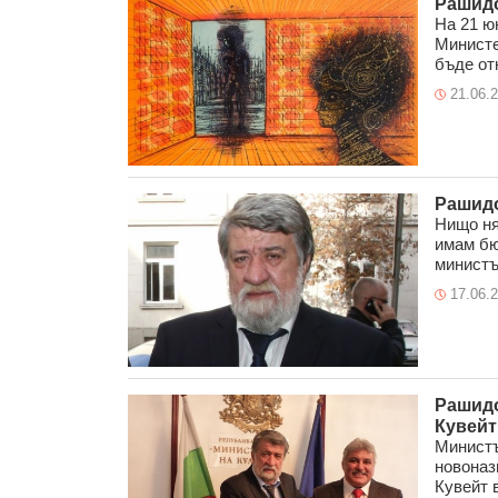
Рашидо
На 21 юн
Министе
бъде отк
21.06.
Рашидо
Нищо ня
имам бю
министър
17.06.
Рашидо
Кувейт
Министъ
новоназ
Кувейт в