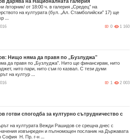
в дарява на Националната галерия
и /вторник/ от 18:00 ч. в галерия „Средец” на
рството на културата (бул. „Ал. Стамболийски” 17) ще
р ...
2016
0
1 160
в: Нищо няма да правя по „Бузлуджа”
ма да правя по „Бузлуджа”. Нито ще финансирам, нито
джет, нито пари, нито съм го казвал. С тези думи
ът на култур ...
2016
1
2 003
в готви спогодба за културно сътрудничество с
рът на културата Вежди Рашидов се срещна днес с
начения извънреден и пълномощен посланик на Държавата
 София Н. Пр. г-н ...