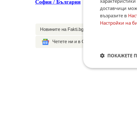
характеристики 
София / България
доставчици може
възразите в
Нас
Настройки на б
Новините на Fakti.bg – във
Facebook
,
Instagr
Четете ни и в Google News
ПОКАЖЕТЕ 