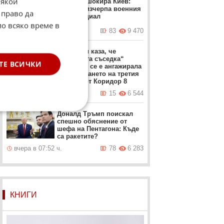
Някои
Залужни шокира Киев:
Украйна изчерпа военния
 право да
си потенциал
по всяко време в
вчера в 05:49 ч.
83
9 470
Мицкоски каза, че
„източната съседка“
ТЕ ВСИЧКИ
България се е ангажирала
с изграждането на третия
участък от Коридор 8
вчера в 17:49 ч.
15
6 544
Доналд Тръмп поискал
спешно обяснение от
шефа на Пентагона: Къде
са ракетите?
вчера в 07:52 ч.
78
6 283
КНИГИ