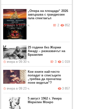
„Опера на площада“ 2026
завършва с грандиозен
гала спектакъл
вчера в 12:30 ч.
2
852
25 години без Жоржи
Амаду – разказвачът на
Бразилия
вчера в 09:30 ч.
3
1 019
Кои книги най-често
попадат в списъците
„трябва да прочетеш
поне веднъж“?
вчера в 09:23 ч.
3 857
5 август 1962 г. Умира
Мерилин Монро