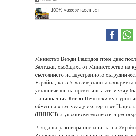
100% мажоритарен вот
Министър Вежди Рашидов прие днес посла
Балтажи, съобщиха от Министерство на ку
състоянието на двустранното сътрудничест
Украйна, като бяха очертани и конкретни 
установяване на преки контакти между бъ
Националния Киево-Печорски културно-ис
обмен на опит между експерти от Национ
(НИНКН) и украински експерти и реставра
В хода на разговора посланикът на Укра
Рашидов и с предложението си опитни, в