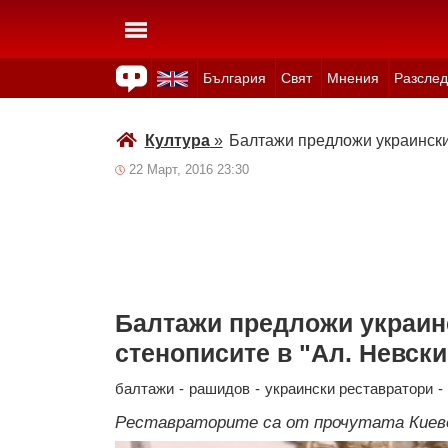
България
Свят
Мнения
Разслед
Здраве
Времето
Анкети
Вицове
Куизове
Култура
»
Балтажи предложи украински 
22 Март, 2016 23:30
Балтажи предложи украин
стенописите в "Ал. Невски
балтажи
-
рашидов
-
украински реставратори
-
Реставраторите са от прочутата Киево