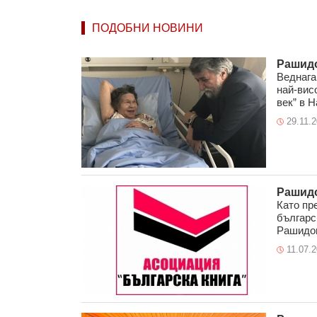
ПОДОБНИ НОВИНИ
Рашидо
Веднага
най-вис
век” в Н
29.11.
Рашидо
Като пр
българс
Рашидов
11.07.