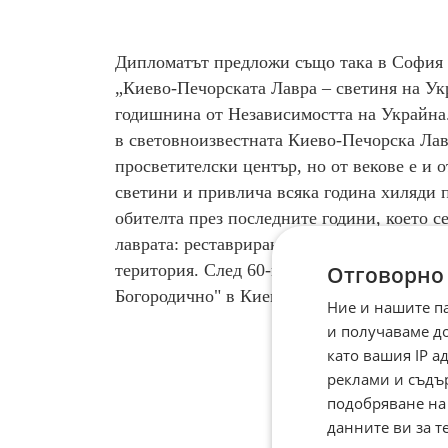
Дипломатът предложи също така в София пр
„Киево-Печорската Лавра – светиня на Укра
годишнина от Независимостта на Украйна.
в световноизвестната Киево-Печорска Лавр
просветителски център, но от векове е и 
светини и привлича всяка година хиляди 
обителта през последните години, което с
лаврата: реставрирани са храмове и сград
територия. След 60-годишна разруха бе из
Отговорно
Богородично" в Киево-Печорската Лавра.
Ние и нашите п
и получаваме д
като вашия IP 
реклами и съдъ
подобряване на
данните ви за т