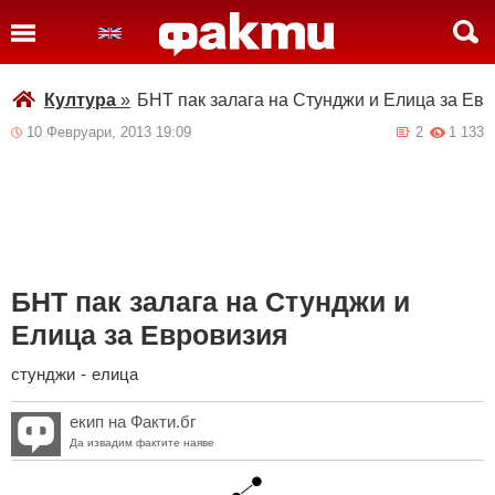
Култура
»
БНТ пак залага на Стунджи и Елица за Ев
10 Февруари, 2013 19:09
2
1 133
БНТ пак залага на Стунджи и
Елица за Евровизия
стунджи
-
елица
екип на Факти.бг
Да извадим фактите наяве