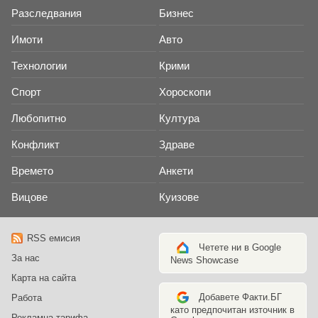
Разследвания
Бизнес
Имоти
Авто
Технологии
Крими
Спорт
Хороскопи
Любопитно
Култура
Конфликт
Здраве
Времето
Анкети
Вицове
Куизове
RSS емисия
Четете ни в Google
За нас
News Showcase
Карта на сайта
Добавете Факти.БГ
Работа
като предпочитан източник в
Рекламна тарифа