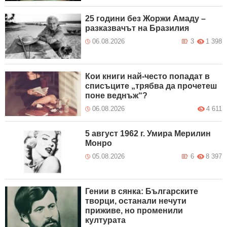
25 години без Жоржи Амаду –
разказвачът на Бразилия
06.08.2026
3
1 398
Кои книги най-често попадат в
списъците „трябва да прочетеш
поне веднъж“?
06.08.2026
4 611
5 август 1962 г. Умира Мерилин
Монро
05.08.2026
6
8 397
Гении в сянка: Българските
творци, останали нечути
приживе, но променили
културата