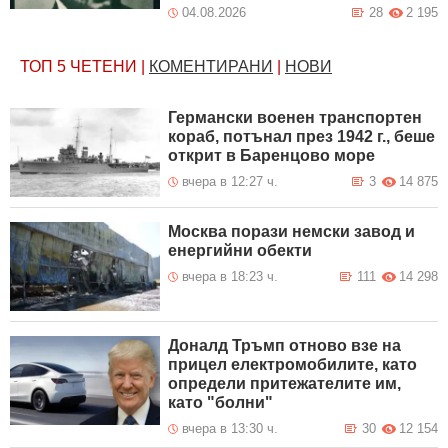
04.08.2026
28
2 195
ТОП 5
ЧЕТЕНИ
|
КОМЕНТИРАНИ
|
НОВИ
Германски военен транспортен
кораб, потънал през 1942 г., беше
открит в Баренцово море
вчера в 12:27 ч.
3
14 875
Москва порази немски завод и
енергийни обекти
вчера в 18:23 ч.
111
14 298
Доналд Тръмп отново взе на
прицел електромобилите, като
определи притежателите им,
като "болни"
вчера в 13:30 ч.
30
12 154