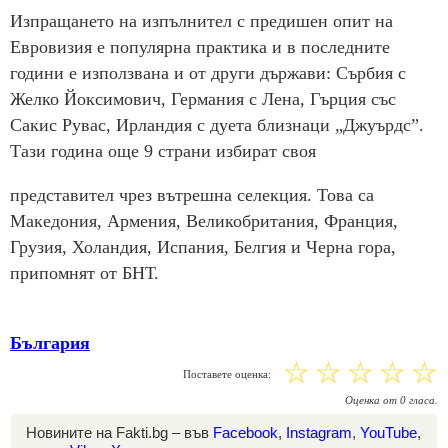
Изпращането на изпълнител с предишен опит на
Евровизия е популярна практика и в последните
години е използвана и от други държави: Сърбия с
Желко Йоксимович, Германия с Лена, Гърция със
Сакис Рувас, Ирландия с дуета близнаци „Джуърдс”.
Тази година още 9 страни избират своя
представител чрез вътрешна селекция. Това са
Македония, Армения, Великобритания, Франция,
Грузия, Холандия, Испания, Белгия и Черна гора,
припомнят от БНТ.
България
☆
☆
☆
☆
☆
Поставете оценка:
Оценка
от
0
гласа.
Новините на Fakti.bg – във
Facebook
,
Instagram
,
YouTube
,