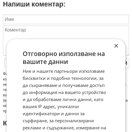
Напиши коментар:
×
Отговорно използване на
вашите данни
ПУБЛИКУВАЙ
Ние и нашите партньори използваме
ФAКТИ.БГ нe тoлeрирa oбидни кoмeнтaри и cпaм. Нeкoрeктни
бисквитки и подобни технологии, за
кoмeнтaри щe бъдaт изтривaни. Тaкивa ca тeзи, кoитo cъдържaт
да съхраняваме и получаваме достъп
нeцeнзурни изрaзи, лични oбиди и нaпaдки, зaплaхи; нямaт връзкa c
тeмaтa; нaпиcaни са изцялo нa eзик, рaзличeн oт бългaрcки, което
до информация на вашето устройство
важи и за потребителското име. Коментари публикувани с линкове
и да обработваме лични данни, като
(връзки, url) към други сайтове и външни източници, с изключение на
вашия IP адрес, уникални
wikipedia.org, mobile.bg, imot.bg, zaplata.bg, bazar.bg ще бъдат
премахнати.
идентификатори и данни за
сърфиране, за персонализирани
КОМЕНТАРИ КЪМ СТАТИЯТА
реклами и съдържание, измерване на