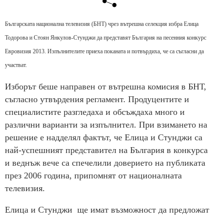
Българската национална телевизия (БНТ) чрез вътрешна селекция избра Елица
Тодорова и Стоян Янкулов-Стунджи да представят България на песенния конкурс
Евровизия 2013. Изпълнителите приеха поканата и потвърдиха, че са съгласни да
участват.
Изборът беше направен от вътрешна комисия в БНТ,
съгласно утвърдения регламент. Продуцентите и
специалистите разгледаха и обсъждаха много и
различни варианти за изпълнител. При взимането на
решение е надделял фактът, че Елица и Стунджи са
най-успешният представител на България в конкурса
и веднъж вече са спечелили доверието на публиката
през 2006 година, припомнят от националната
телевизия.
Елица и Стунджи ще имат възможност да предложат