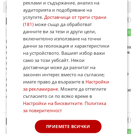
реклами и съдържание, анализ на
ПОСЛЕДНИ
ПЪРВИ
аудиторията и подобряване на
услугите.
Доставчици от трети страни
гост
1
(181)
може също да обработват
данните ви за тези и други цели,
0
0
ОТГОВОР
включително използване на точни
Е..ти и нагласената работа. Връщаме се 22 години назад
данни за геолокация и характеристики
когато другарите от ЦК на БКП решаваха кое е най-добро за
народа. Как може да се налага дадено мнение след като уж
на устройството. Вашият избор важи
сме демократична държава. Тези измислени певци ще
само за този уебсайт. Някои
представят България . Как без конкурс разни набедени
доставчици може да разчитат на
сценаристи,продуценти и сигурно чистачката на
телевизията ще взимат решение. До сега само се излагаме
законен интерес вместо на съгласие;
на този конкурс ,нямаме нищо запомнящо се . То не бяха
имате право да възразите в
Настройки
виещи роми,то не бяха гейове.Това ли са изпълнителите
за рекламиране
. Можете да оттеглите
които ще ни представят пред Европа.?? Ако е така по-добре
да не изпращаме никой,стига сме се излагали.
съгласието си по всяко време в
Настройки на бисквитките
.
Политика
01:24
11.02.2013
за поверителност
ама, как?
2
ПРИЕМЕТЕ ВСИЧКИ
0
0
ОТГОВОР