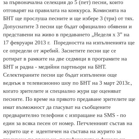
за първоначална селекция до 5 (пет) песни, които
отговарят на правилата на конкурса. Комисията на
БНТ ще прослуша песните и ще избере 3 (три) от тях.
Допуснатите 3 песни ще бъдат официално обявени и
представени на живо в предаването „Неделя х 3” на
17 февруари 2013 г. Поредността на изпълненията ще
се определи от жребий. Заснетите песни ще се
ротират в рамките на две седмици в програмите на
БНТ и радиа - медийни партньори на БНТ.
Селектираните песни ще бъдат изпълнени още
веднъж в телевизионно шоу по БНТ на 3 март 2013г.,
когато зрителите и специално жури ще оценяват
песните. По време на прякото предаване зрителите ще
имат възможност да гласуват на съобщените
предварително телефони с изпращане на SMS - по
един за всяка песен от номер. Петчленният състав на
журито ще е идентичен на състава на журито за