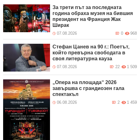
За трети път за последната
година обраха музея на бившия
президент на Франция Жак
Ширак
07.08.2026
0
968
Стефан Цанев на 90 г.: Поетът,
който превърна свободата в
своя литературна кауза
07.08.2026
22
1 509
„Опера на площада“ 2026
завършва с грандиозен гала
спектакъл
06.08.2026
2
1 459