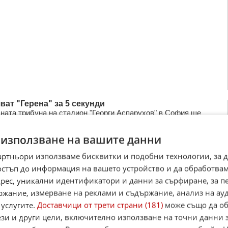
ват "Герена" за 5 секунди
ната трибуна на стадион "Георги Аспарухов" в София ще
точно в 16.30 часа. За целта вече са заредени 350
а експлозив, съоб ...
 използване на вашите данни
2013
1
1 350
артньори използваме бисквитки и подобни технологии, за 
остъп до информация на вашето устройство и да обработва
адрес, уникални идентификатори и данни за сърфиране, за 
ржание, измерване на реклами и съдържание, анализ на ау
 услугите.
Доставчици от трети страни (181)
може също да об
ези и други цели, включително използване на точни данни 