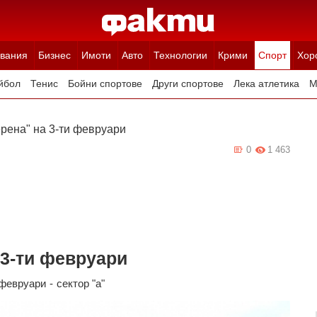
вания
Бизнес
Имоти
Авто
Технологии
Крими
Спорт
Хор
йбол
Тенис
Бойни спортове
Други спортове
Лека атлетика
М
рена" на 3-ти февруари
0
1 463
 3-ти февруари
 февруари
-
сектор "а"