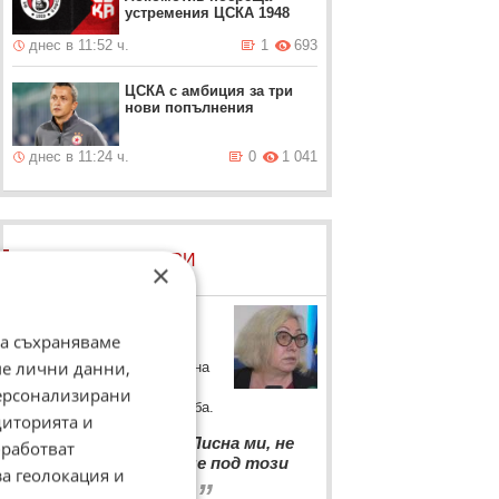
устремения ЦСКА 1948
днес в 11:52 ч.
1
693
ЦСКА с амбиция за три
нови попълнения
днес в 11:24 ч.
0
1 041
ЛОВЦИ НА БИСЕРИ
×
Дора Милева
да съхраняваме
Синдикът на ЦСКА не
ме лични данни,
издържа на напрежението на
"Българска армия" покрай
персонализирани
търга за емблемата на клуба.
диторията и
“
Подавам оставка. Писна ми, не
работват
мога да работя повече под този
„
за геолокация и
натиск и напрежение.