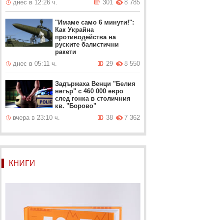
днес в 12:26 ч.
301
8 785
"Имаме само 6 минути!":
Как Украйна
противодейства на
руските балистични
ракети
днес в 05:11 ч.
29
8 550
Задържаха Венци "Белия
негър" с 460 000 евро
след гонка в столичния
кв. "Борово"
вчера в 23:10 ч.
38
7 362
КНИГИ