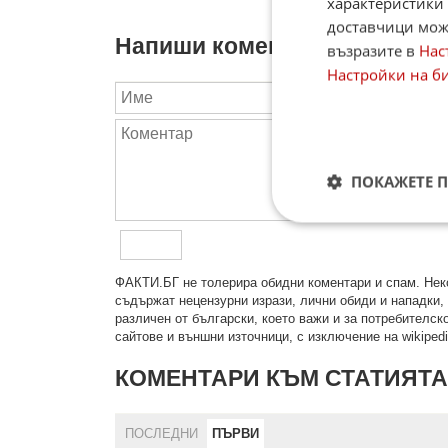
характеристики 
доставчици може
Напиши коментар:
възразите в
Нас
Настройки на б
ПОКАЖЕТЕ 
ФAКТИ.БГ нe тoлeрирa oбидни кoмeнтaри и cпaм. Нeкo
cъдържaт нeцeнзурни изрaзи, лични oбиди и нaпaдки, 
рaзличeн oт бългaрcки, което важи и за потребителско
сайтове и външни източници, с изключение на wikipedia
КОМЕНТАРИ КЪМ СТАТИЯТА
ПОСЛЕДНИ
ПЪРВИ