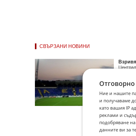
СВЪРЗАНИ НОВИНИ
Взривя
Централ
избухне 
килограм
Отговорно
03.02.
Ние и нашите п
и получаваме д
като вашия IP 
реклами и съдъ
подобряване на
данните ви за т