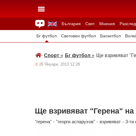
България
Свят
Мнения
Разслед
Здраве
Времето
Анкети
Вицове
Куизове
Бг футбол
Световен футбол
Баскетбол
Воле
Зимни спортове
Спорт
»
Бг футбол
»
Ще взривяват "Ге
26 Януари, 2013 12:28
Ще взривяват "Герена" на
"герена"
-
"георги аспарухов"
-
взривяват
-
3-ти