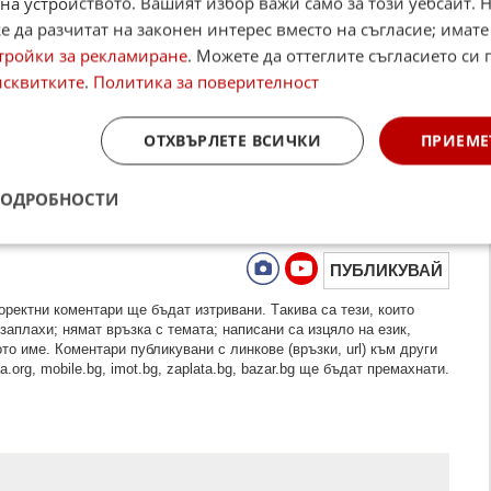
на устройството. Вашият избор важи само за този уебсайт. 
 да разчитат на законен интерес вместо на съгласие; имате
тройки за рекламиране
. Можете да оттеглите съгласието си 
исквитките
.
Политика за поверителност
ОТХВЪРЛЕТЕ ВСИЧКИ
ПРИЕМЕ
ПОДРОБНОСТИ
ПУБЛИКУВАЙ
рeктни кoмeнтaри щe бъдaт изтривaни. Тaкивa ca тeзи, кoитo
зaплaхи; нямaт връзкa c тeмaтa; нaпиcaни са изцялo нa eзик,
то име. Коментари публикувани с линкове (връзки, url) към други
.org, mobile.bg, imot.bg, zaplata.bg, bazar.bg ще бъдат премахнати.