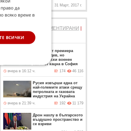
Някои
31 Март, 2017 г.
 право да
по всяко време в
ТОП 5
ЧЕТЕНИ
|
КОМЕНТИРАНИ
|
НОВИ
ТЕ ВСИЧКИ
Забрана от премиера
Румен Радев, но
американски военен
самолет кацна в София
вчера в 16:12 ч.
174
46 116
Русия извърши една от
най-големите атаки срещу
петролната и газовата
индустрия на Украйна
вчера в 21:39 ч.
192
11 179
Дрон нахлу в българското
въздушно пространство и
се взриви