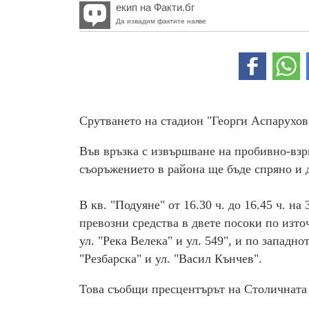
екип на Факти.бг
Да извадим фактите наяве
Срутването на стадион "Георги Аспарухов"
Във връзка с извършване на пробивно-взр
съоръжението в района ще бъде спряно и 
В кв. "Подуяне" от 16.30 ч. до 16.45 ч. н
превозни средства в двете посоки по изто
ул. "Река Велека" и ул. 549", и по западн
"Резбарска" и ул. "Васил Кънчев".
Това съобщи пресцентърът на Столичната