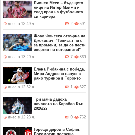
Лионел Меси – бъдещето
лице на Интер Маями и
след края на футболната
си кариера
днес в 13:49 ч.
2
591
Жоао Фонсека отвърна на
Джокович: "Тенисът не е
за промени, за да се пести
енергия на ветераните!"
днес в 13:20 ч.
7
869
Елена Рибакина с победа,
Мира Андреева напусна
рано турнира в Торонто
днес в 12:52 ч.
1
627
Три мача дадоха
началото на Карабао Къп
2026/27
днес в 12:23 ч.
0
762
Горещо дерби в София:
Локомотив посреща