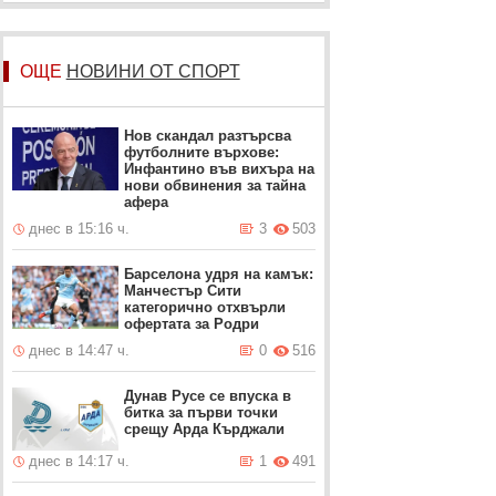
ОЩЕ
НОВИНИ ОТ СПОРТ
Нов скандал разтърсва
футболните върхове:
Инфантино във вихъра на
нови обвинения за тайна
афера
днес в 15:16 ч.
3
503
Барселона удря на камък:
Манчестър Сити
категорично отхвърли
офертата за Родри
днес в 14:47 ч.
0
516
Дунав Русе се впуска в
битка за първи точки
срещу Арда Кърджали
днес в 14:17 ч.
1
491