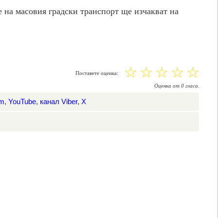
 на масовия градски транспорт ще изчакват на
☆
☆
☆
☆
☆
Поставете оценка:
Оценка
от
0
гласа.
am
,
YouTube
,
канал Viber
,
X