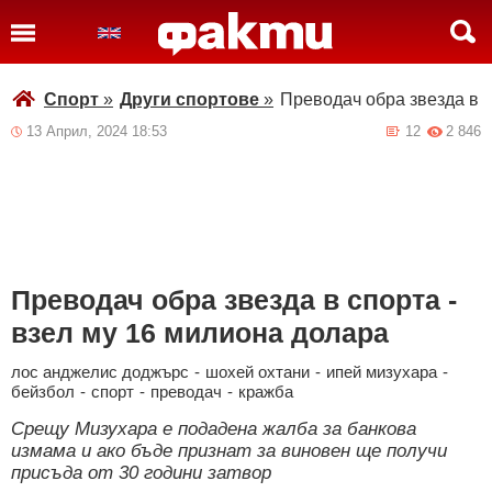
Спорт
»
Други спортове
»
Преводач обра звезда в с
13 Април, 2024 18:53
12
2 846
Преводач обра звезда в спорта -
взел му 16 милиона долара
лос анджелис доджърс
-
шохей охтани
-
ипей мизухара
-
бейзбол
-
спорт
-
преводач
-
кражба
Срещу Мизухара е подадена жалба за банкова
измама и ако бъде признат за виновен ще получи
присъда от 30 години затвор