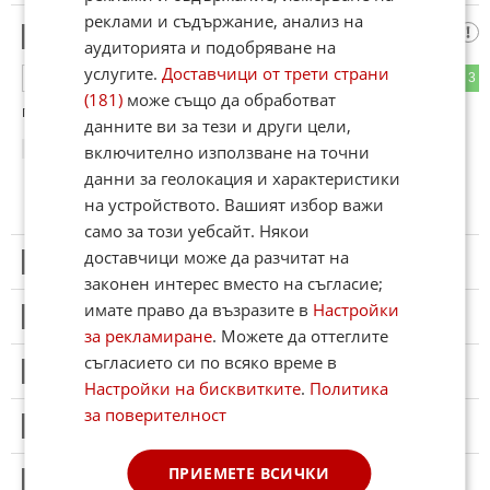
реклами и съдържание, анализ на
Минзухар и
4
аудиторията и подобряване на
услугите.
Доставчици от трети страни
0
3
ОТГОВОР
(181)
може също да обработват
гербер все е крадец
данните ви за тези и други цели,
включително използване на точни
22:00
13.04.2024
данни за геолокация и характеристики
на устройството. Вашият избор важи
само за този уебсайт. Някои
доставчици може да разчитат на
5
Този коментар е премахнат от модератор.
законен интерес вместо на съгласие;
имате право да възразите в
Настройки
6
Този коментар е премахнат от модератор.
за рекламиране
. Можете да оттеглите
съгласието си по всяко време в
7
Този коментар е премахнат от модератор.
Настройки на бисквитките
.
Политика
за поверителност
8
Този коментар е премахнат от модератор.
ПРИЕМЕТЕ ВСИЧКИ
9
Този коментар е премахнат от модератор.