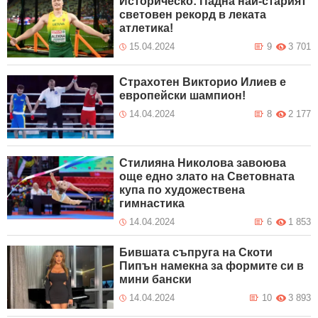
Историческо: Падна най-старият
световен рекорд в леката
атлетика!
15.04.2024
9
3 701
Страхотен Викторио Илиев е
европейски шампион!
14.04.2024
8
2 177
Стилияна Николова завоюва
още едно злато на Световната
купа по художествена
гимнастика
14.04.2024
6
1 853
Бившата съпруга на Скоти
Пипън намекна за формите си в
мини бански
14.04.2024
10
3 893