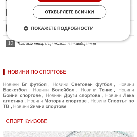
ОТХВЪРЛЕТЕ ВСИЧКИ
10
Този коментар е премахнат от модератор.
ПОКАЖЕТЕ ПОДРОБНОСТИ
11
Този коментар е премахнат от модератор.
12
Този коментар е премахнат от модератор.
НОВИНИ ПО СПОРТОВЕ:
Новини
Бг футбол
,
Новини
Световен футбол
,
Новини
Баскетбол
,
Новини
Волейбол
,
Новини
Тенис
,
Новини
Бойни спортове
,
Новини
Други спортове
,
Новини
Лека
атлетика
,
Новини
Моторни спортове
,
Новини
Спортът по
ТВ
,
Новини
Зимни спортове
СПОРТ КУИЗОВЕ