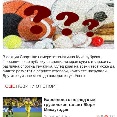
В секция Спорт ще намерите тематична Куиз рубрика.
Периодично се публикува специализиран куиз с въпроси на
различна спортна тематика. След края на всеки тест може да
видите резултат с верните отговори, които сте натрупали.
Другите куизове може да намерите тук. Успех !
ОЩЕ
НОВИНИ ОТ СПОРТ
Барселона с поглед към
грузинския талант Жорж
Микаутадзе
днес в 18:07 ч.
0
308