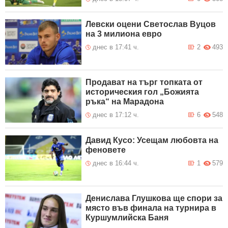
Левски оцени Светослав Вуцов
на 3 милиона евро
днес в 17:41 ч.
2
493
Продават на търг топката от
историческия гол „Божията
ръка“ на Марадона
днес в 17:12 ч.
6
548
Давид Кусо: Усещам любовта на
феновете
днес в 16:44 ч.
1
579
Денислава Глушкова ще спори за
място във финала на турнира в
Куршумлийска Баня