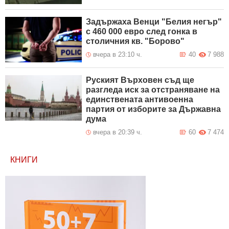
Задържаха Венци "Белия негър"
с 460 000 евро след гонка в
столичния кв. "Борово"
вчера в 23:10 ч.
40
7 988
Руският Върховен съд ще
разгледа иск за отстраняване на
единствената антивоенна
партия от изборите за Държавна
дума
вчера в 20:39 ч.
60
7 474
КНИГИ