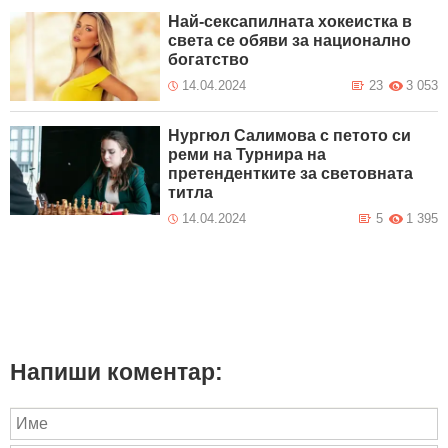
Най-сексапилната хокеистка в
света се обяви за национално
богатство
14.04.2024
23
3 053
Нургюл Салимова с петото си
реми на Турнира на
претендентките за световната
титла
14.04.2024
5
1 395
Напиши коментар: