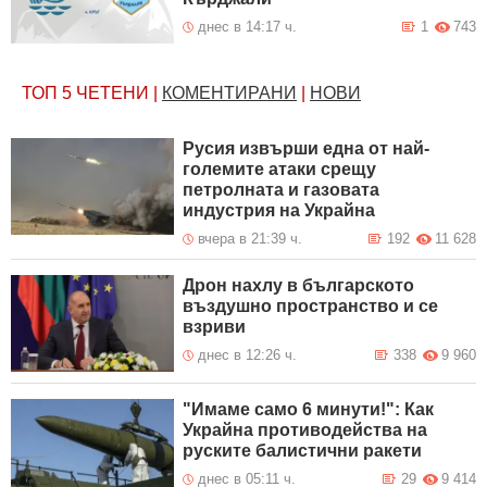
днес в 14:17 ч.
1
743
ТОП 5
ЧЕТЕНИ
|
КОМЕНТИРАНИ
|
НОВИ
Русия извърши една от най-
големите атаки срещу
петролната и газовата
индустрия на Украйна
вчера в 21:39 ч.
192
11 628
Дрон нахлу в българското
въздушно пространство и се
взриви
днес в 12:26 ч.
338
9 960
"Имаме само 6 минути!": Как
Украйна противодейства на
руските балистични ракети
днес в 05:11 ч.
29
9 414