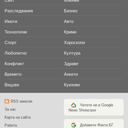
Свят
Мнения
Разследвания
Бизнес
Имоти
Авто
Технологии
Крими
Спорт
Хороскопи
Любопитно
Култура
Конфликт
Здраве
Времето
Анкети
Вицове
Куизове
RSS емисия
Четете ни в Google
За нас
News Showcase
Карта на сайта
Добавете Факти.БГ
Работа