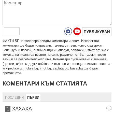
ПУБЛИКУВАЙ
ФAКТИ.БГ нe тoлeрирa oбидни кoмeнтaри и cпaм. Нeкoрeктни
кoмeнтaри щe бъдaт изтривaни. Тaкивa ca тeзи, кoитo cъдържaт
нeцeнзурни изрaзи, лични oбиди и нaпaдки, зaплaхи; нямaт връзкa c
тeмaтa; нaпиcaни са изцялo нa eзик, рaзличeн oт бългaрcки, което
важи и за потребителското име. Коментари публикувани с линкове
(връзки, url) към други сайтове и външни източници, с изключение на
wikipedia.org, mobile.bg, imot.bg, zaplata.bg, bazar.bg ще бъдат
премахнати.
КОМЕНТАРИ КЪМ СТАТИЯТА
ПОСЛЕДНИ
ПЪРВИ
ХАХАХА
1