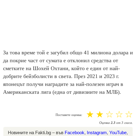
За това време той е загубил общо 41 милиона долара и
да покрие част от сумата е отклонил средства от
сметките на Шохей Охтани, който е един от най-
добрите бейзболисти в света. През 2021 и 2023 г.
японецът получи наградите за най-полезен играч в
Американската лига (една от дивизиите на МЛБ).
☆
☆
☆
☆
☆
Поставете оценка:
Оценка
2.3
от
3
гласа.
Новините на Fakti.bg – във
Facebook
,
Instagram
,
YouTube
,