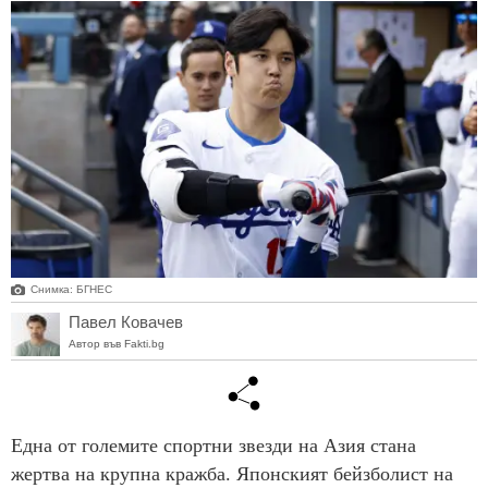
Снимка: БГНЕС
Павел Ковачев
Автор във Fakti.bg
Една от големите спортни звезди на Азия стана
жертва на крупна кражба. Японският бейзболист на