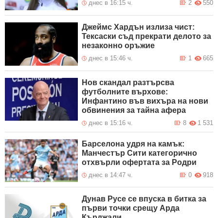
днес в 16:15 ч.
2
550
Джеймс Хардън излиза чист:
Тексаски съд прекрати делото за
незаконно оръжие
днес в 15:46 ч.
1
665
Нов скандал разтърсва
футболните върхове:
Инфантино във вихъра на нови
обвинения за тайна афера
днес в 15:16 ч.
8
1 531
Барселона удря на камък:
Манчестър Сити категорично
отхвърли офертата за Родри
днес в 14:47 ч.
0
918
Дунав Русе се впуска в битка за
първи точки срещу Арда
Кърджали