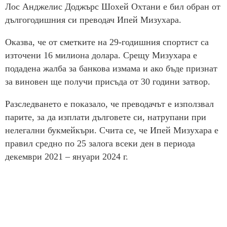
Лос Анджелис Доджърс Шохей Охтани е бил обран от
дългогодишния си преводач Ипей Мизухара.
Оказва, че от сметките на 29-годишния спортист са
източени 16 милиона долара. Срещу Мизухара е
подадена жалба за банкова измама и ако бъде признат
за виновен ще получи присъда от 30 години затвор.
Разследването е показало, че преводачът е използвал
парите, за да изплати дълговете си, натрупани при
нелегални букмейкъри. Счита се, че Ипей Мизухара е
правил средно по 25 залога всеки ден в периода
декември 2021 – януари 2024 г.