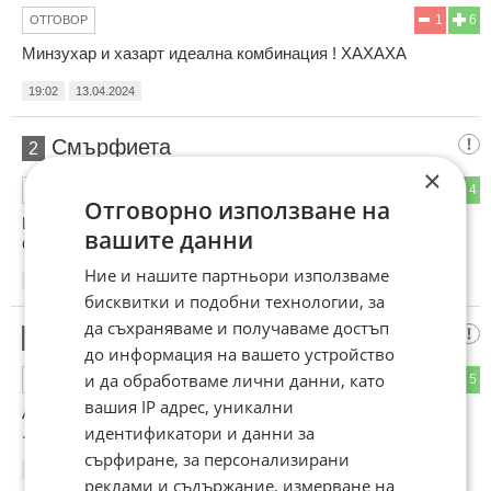
1
6
ОТГОВОР
Минзухар и хазарт идеална комбинация ! ХАХАХА
19:02
13.04.2024
Смърфиета
2
×
0
4
ОТГОВОР
Отговорно използване на
Ипей Минзухара е щял да открадне много по-малко, ако
вашите данни
само се беще дрогиргал.
Ние и нашите партньори използваме
19:27
13.04.2024
бисквитки и подобни технологии, за
да съхраняваме и получаваме достъп
ХАХАХА
3
до информация на вашето устройство
и да обработваме лични данни, като
1
5
ОТГОВОР
вашия IP адрес, уникални
Абе на този името не само е Минзухар ами и Изипей
идентификатори и данни за
.ХАХАХА
сърфиране, за персонализирани
19:32
13.04.2024
реклами и съдържание, измерване на