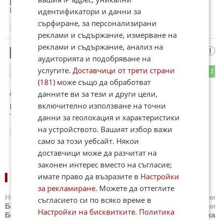
работила хахахахаха нейната работа е да е жена на
Роналдо
идентификатори и данни за
сърфиране, за персонализирани
17:37
03.10.2024
реклами и съдържание, измерване на
реклами и съдържание, анализ на
Хм...
3
аудиторията и подобряване на
услугите.
Доставчици от трети страни
0
2
ОТГОВОР
(181)
може също да обработват
До коментар
#1
от "Хм... Аз пък помислих, че":
данните ви за тези и други цели,
включително използване на точни
Ще си присажда от твойта коса,ако не си плешшив
травверс
данни за геолокация и характеристики
на устройството. Вашият избор важи
18:57
03.10.2024
само за този уебсайт. Някои
доставчици може да разчитат на
законен интерес вместо на съгласие;
имате право да възразите в
Настройки
НОВИНИ ПО СПОРТОВЕ:
за рекламиране
. Можете да оттеглите
Новини
Бг футбол
,
Новини
Световен футбол
,
Новини
съгласието си по всяко време в
Баскетбол
,
Новини
Волейбол
,
Новини
Тенис
,
Новини
Настройки на бисквитките
.
Политика
Бойни спортове
,
Новини
Други спортове
,
Новини
Лека