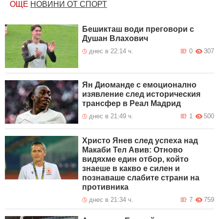
ОЩЕ
НОВИНИ ОТ СПОРТ
Бешикташ води преговори с
Душан Влахович
днес в 22:14 ч.
0
307
Ян Диоманде с емоционално
изявление след историческия
трансфер в Реал Мадрид
днес в 21:49 ч.
1
500
Христо Янев след успеха над
Макаби Тел Авив: Отново
видяхме един отбор, който
знаеше в какво е силен и
познаваше слабите страни на
противника
днес в 21:34 ч.
7
759