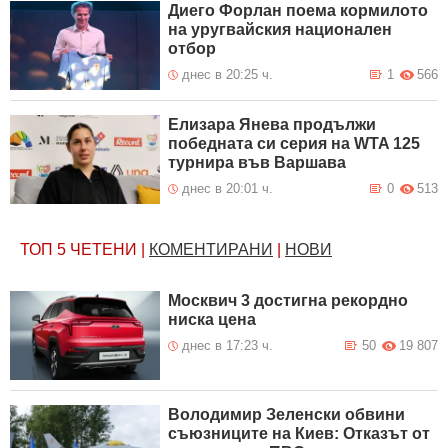
Диего Форлан поема кормилото
на уругвайския национален
отбор
днес в 20:25 ч.
1
566
Елизара Янева продължи
победната си серия на WTA 125
турнира във Варшава
днес в 20:01 ч.
0
513
ТОП 5
ЧЕТЕНИ
|
КОМЕНТИРАНИ
|
НОВИ
Москвич 3 достигна рекордно
ниска цена
днес в 17:23 ч.
50
19 807
Володимир Зеленски обвини
съюзниците на Киев: Отказът от