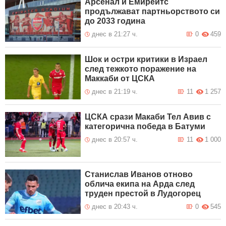
Арсенал и Емирейтс
продължават партньорството си
до 2033 година
днес в 21:27 ч.
0
459
Шок и остри критики в Израел
след тежкото поражение на
Маккаби от ЦСКА
днес в 21:19 ч.
11
1 257
ЦСКА срази Макаби Тел Авив с
категорична победа в Батуми
днес в 20:57 ч.
11
1 000
Станислав Иванов отново
облича екипа на Арда след
труден престой в Лудогорец
днес в 20:43 ч.
0
545