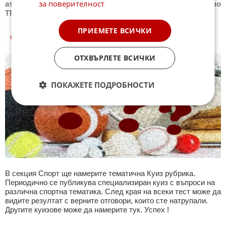
за поверителност
атлетика
,
Новини
Моторни спортове
,
Новини
Спортът по
ТВ
,
Новини
Зимни спортове
ПРИЕМЕТЕ ВСИЧКИ
СПОРТ КУИЗОВЕ
ОТХВЪРЛЕТЕ ВСИЧКИ
ПОКАЖЕТЕ ПОДРОБНОСТИ
В секция Спорт ще намерите тематична Куиз рубрика.
Периодично се публикува специализиран куиз с въпроси на
различна спортна тематика. След края на всеки тест може да
видите резултат с верните отговори, които сте натрупали.
Другите куизове може да намерите тук. Успех !