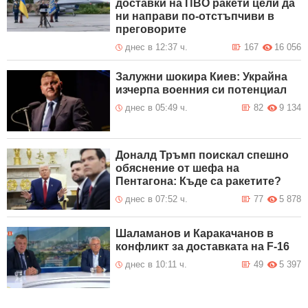
доставки на ПВО ракети цели да
ни направи по-отстъпчиви в
преговорите
днес в 12:37 ч.
167
16 056
Залужни шокира Киев: Украйна
изчерпа военния си потенциал
днес в 05:49 ч.
82
9 134
Доналд Тръмп поискал спешно
обяснение от шефа на
Пентагона: Къде са ракетите?
днес в 07:52 ч.
77
5 878
Шаламанов и Каракачанов в
конфликт за доставката на F-16
днес в 10:11 ч.
49
5 397