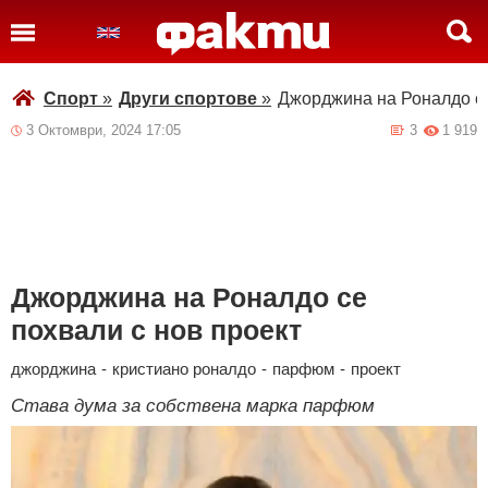
Спорт
»
Други спортове
»
Джорджина на Роналдо се
3 Октомври, 2024 17:05
3
1 919
Джорджина на Роналдо се
похвали с нов проект
джорджина
-
кристиано роналдо
-
парфюм
-
проект
Става дума за собствена марка парфюм