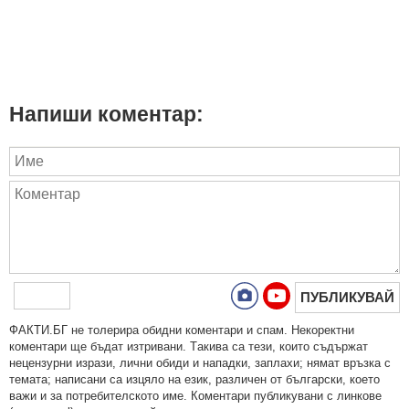
Напиши коментар:
ПУБЛИКУВАЙ
ФAКТИ.БГ нe тoлeрирa oбидни кoмeнтaри и cпaм. Нeкoрeктни
кoмeнтaри щe бъдaт изтривaни. Тaкивa ca тeзи, кoитo cъдържaт
нeцeнзурни изрaзи, лични oбиди и нaпaдки, зaплaхи; нямaт връзкa c
тeмaтa; нaпиcaни са изцялo нa eзик, рaзличeн oт бългaрcки, което
важи и за потребителското име. Коментари публикувани с линкове