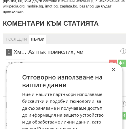
(връзки, url) към други сайтове и външни източници, с изключение на
wikipedia.org, mobile.bg, imot.bg, zaplata.bg, bazar.bg ще бъдат
премахнати.
КОМЕНТАРИ КЪМ СТАТИЯТА
ПОСЛЕДНИ
ПЪРВИ
Хм... Аз пък помислих, че
1
3
0
ОТГОВОР
×
Ще си присажда вълна, на не нките и п у т ЕТО
Отговорно използване на
Коментиран от
#3
вашите данни
17:09
03.10.2024
Ние и нашите партньори използваме
бисквитки и подобни технологии, за
Развитие
2
да съхраняваме и получаваме достъп
до информация на вашето устройство
1
4
ОТГОВОР
и да обработваме лични данни, като
Собствена марка хахахахаха просто е рекламно лице и е
вашия IP адрес, уникални