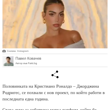
Снимка: Instagram
Павел Ковачев
Автор във Fakti.bg
Половинката на Кристиано Роналдо – Джорджина
Родригес, се похвали с нов проект, по който работи в
последната една година.
Става дума за собствена марка парфюм, който бе