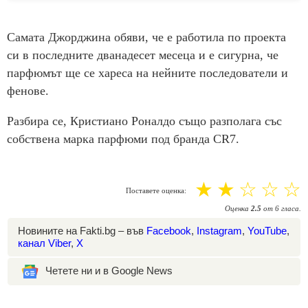
Самата Джорджина обяви, че е работила по проекта
си в последните дванадесет месеца и е сигурна, че
парфюмът ще се хареса на нейните последователи и
фенове.
Разбира се, Кристиано Роналдо също разполага със
собствена марка парфюми под бранда CR7.
☆
☆
☆
☆
☆
Поставете оценка:
Оценка
2.5
от
6
гласа.
Новините на Fakti.bg – във
Facebook
,
Instagram
,
YouTube
,
канал Viber
,
X
Четете ни и в Google News