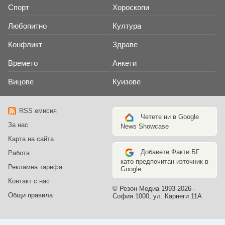
Спорт
Хороскопи
Любопитно
Култура
Конфликт
Здраве
Времето
Анкети
Вицове
Куизове
RSS емисия
Четете ни в Google
За нас
News Showcase
Карта на сайта
Добавете Факти.БГ
Работа
като предпочитан източник в
Рекламна тарифа
Google
Контакт с нас
© Резон Медиа 1993-2026 -
Общи правила
София 1000, ул. Карнеги 11А