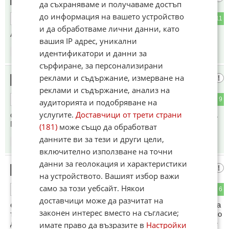
да съхраняваме и получаваме достъп
до информация на вашето устройство
0
11
ОТГОВОР
и да обработваме лични данни, като
А тука им дават 10 месеца условна
вашия IP адрес, уникални
идентификатори и данни за
07:24
31.05.2026
сърфиране, за персонализирани
реклами и съдържание, измерване на
Това е мръсна война
11
реклами и съдържание, анализ на
3
9
ОТГОВОР
аудиторията и подобряване на
услугите.
Доставчици от трети страни
с която се опитват да накарат света да свикне и да мълчи.
Подготовка за голяма мръсна война.
(181)
може също да обработват
данните ви за тези и други цели,
07:32
31.05.2026
включително използване на точни
данни за геолокация и характеристики
Достатъчно
12
на устройството. Вашият избор важи
само за този уебсайт. Някои
2
6
ОТГОВОР
доставчици може да разчитат на
е да пътуваш по пътя на наркотика и вече си заподозрян за
законен интерес вместо на съгласие;
трафик на наркотици, т.е. вече си мъртъв - не е необходимо
друго доказателство. А като си на дъното вече може да се
имате право да възразите в
Настройки