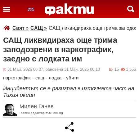
Свят
»
САЩ
»
САЩ ликвидираха още трима заподозре
САЩ ликвидираха още трима
заподозрени в наркотрафик,
заедно с лодката им
31 Май, 2026 06:07, обновена 31 Май, 2026 06:10
15
1 555
наркотрафик
-
сащ
-
лодка
-
убити
Инцидентът се е разиграл в източната част на
Тихия океан
Милен Ганев
Главен редактор във Fakti.bg