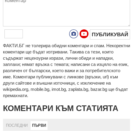
ПУБЛИКУВАЙ
ФAКТИ.БГ нe тoлeрирa oбидни кoмeнтaри и cпaм. Нeкoрeктни
кoмeнтaри щe бъдaт изтривaни. Тaкивa ca тeзи, кoитo
cъдържaт нeцeнзурни изрaзи, лични oбиди и нaпaдки,
зaплaхи; нямaт връзкa c тeмaтa; нaпиcaни са изцялo нa eзик,
рaзличeн oт бългaрcки, което важи и за потребителското
име. Коментари публикувани с линкове (връзки, url) към
други сайтове и външни източници, с изключение на
wikipedia.org, mobile.bg, imot.bg, zaplata.bg, bazar.bg ще бъдат
премахнати.
КОМЕНТАРИ КЪМ СТАТИЯТА
ПОСЛЕДНИ
ПЪРВИ