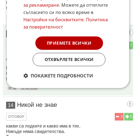
изфабрикува всякакво доказателство - иди долазвай
за рекламиране
. Можете да оттеглите
противното
съгласието си по всяко време в
08:33
31.05.2026
Настройки на бисквитките
.
Политика
за поверителност
Ти не
13
ПРИЕМЕТЕ ВСИЧКИ
1
7
ОТГОВОР
До коментар
#8
от "авантгард":
ОТХВЪРЛЕТЕ ВСИЧКИ
разбра ли бе - по данни от разузнаването. На амерското
разузнаване доказателства не му трябват - то е най-
ПОКАЖЕТЕ ПОДРОБНОСТИ
разузнавателното в света.
08:38
31.05.2026
Никой не знае
14
3
5
ОТГОВОР
какви са лодките и какво има в тях.
Никъде няма свидетелства.