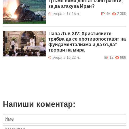
Тръмп няма достатъчно ракети,
за да атакува Иран?
вчера в 17:15 ч.
46
2 300
Папа Лъв XIV: Християните
трябва да се противопоставят на
фундаментализма и да бъдат
творци на мира
вчера в 16:22 ч.
12
989
Напиши коментар: