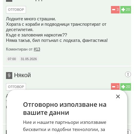
3
20
ОТГОВОР
Лодките много страшни.
Хората с кораби и подводници транспортират от
десетилетия.
Къде е заловения наркотик??
Няма такъв, бил потънал с лодката, фантастика!
Коментиран от
#13
07:00
31.05.2026
Някой
9
3
20
ОТГОВОР
×
Американците даже не се крият, а се хвалят, че са
терористи и се хвалят, че не се съобразяват със законите
Отговорно използване на
на международното право
вашите данни
07:19
31.05.2026
Ние и нашите партньори използваме
бисквитки и подобни технологии, за
Исторически парк
10