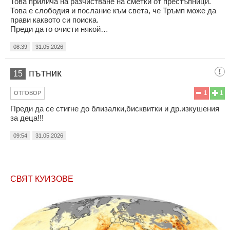
Това прилича на разчистване на сметки от престъпници.
Това е слободия и послание към света, че Тръмп може да
прави каквото си поиска.
Преди да го очисти някой…
08:39
31.05.2026
пътник
15
1
1
ОТГОВОР
Преди да се стигне до близалки,бисквитки и др.изкушения
за деца!!!
09:54
31.05.2026
СВЯТ КУИЗОВЕ