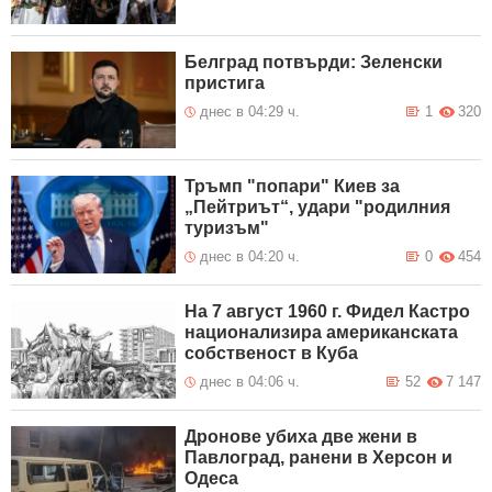
Белград потвърди: Зеленски
пристига
днес в 04:29 ч.
1
320
Тръмп "попари" Киев за
„Пейтриът“, удари "родилния
туризъм"
днес в 04:20 ч.
0
454
На 7 август 1960 г. Фидел Кастро
национализира американската
собственост в Куба
днес в 04:06 ч.
52
7 147
Дронове убиха две жени в
Павлоград, ранени в Херсон и
Одеса