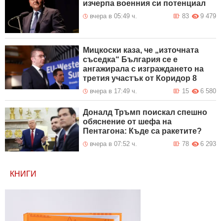
изчерпа военния си потенциал
вчера в 05:49 ч.
83
9 479
Мицкоски каза, че „източната
съседка“ България се е
ангажирала с изграждането на
третия участък от Коридор 8
вчера в 17:49 ч.
15
6 580
Доналд Тръмп поискал спешно
обяснение от шефа на
Пентагона: Къде са ракетите?
вчера в 07:52 ч.
78
6 293
КНИГИ