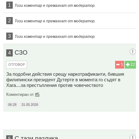
1
Този коментар е премахнат от модератор.
2
Този коментар е премахнат от модератор.
3
Този коментар е премахнат от модератор.
СЗО
4
5
22
ОТГОВОР
За подобни действия срещу наркотрафиканти, бившия
филипински президент Дутерте в момента го съдят в
Хага....за престъпления против човечеството
Коментиран от
#5
06:28
31.05.2026
С тази разлика
5