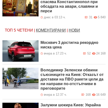
спасява Константинопол при
обсадата на авари, славяни и
перси
днес в 03:13 ч.
31
5 840
ТОП 5
ЧЕТЕНИ
|
КОМЕНТИРАНИ
|
НОВИ
Москвич 3 достигна рекордно
ниска цена
вчера в 17:23 ч.
52
24 168
Володимир Зеленски обвини
съюзниците на Киев: Отказът от
доставки на ПВО ракети цели да
ни направи по-отстъпчиви в
преговорите
вчера в 12:37 ч.
168
16 649
Залужни шокира Киев: Украйна