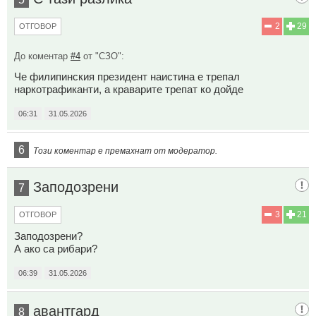
2
29
ОТГОВОР
До коментар
#4
от "СЗО":
Че филипинския президент наистина е трепал
наркотрафиканти, а краварите трепат ко дойде
06:31
31.05.2026
6
Този коментар е премахнат от модератор.
Заподозрени
7
3
21
ОТГОВОР
Заподозрени?
А ако са рибари?
06:39
31.05.2026
авантгард
8