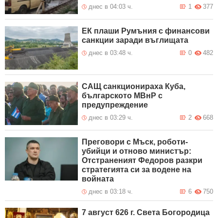
днес в 04:03 ч.
1
377
ЕК плаши Румъния с финансови
санкции заради въглищата
днес в 03:48 ч.
0
482
САЩ санкционираха Куба,
българското МВнР с
предупреждение
днес в 03:29 ч.
2
668
Преговори с Мъск, роботи-
убийци и отново министър:
Отстраненият Федоров разкри
стратегията си за водене на
войната
днес в 03:18 ч.
6
750
7 август 626 г. Света Богородица