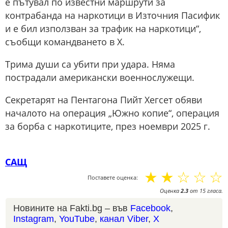
е пътувал по известни маршрути за
контрабанда на наркотици в Източния Пасифик
и е бил използван за трафик на наркотици“,
съобщи командването в X.
Трима души са убити при удара. Няма
пострадали американски военнослужещи.
Секретарят на Пентагона Пийт Хегсет обяви
началото на операция „Южно копие“, операция
за борба с наркотиците, през ноември 2025 г.
САЩ
☆
☆
☆
☆
☆
Поставете оценка:
Оценка
2.3
от
15
гласа.
Новините на Fakti.bg – във
Facebook
,
Instagram
,
YouTube
,
канал Viber
,
X