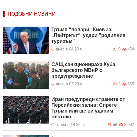
ПОДОБНИ НОВИНИ
Тръмп "попари" Киев за
„Пейтриът“, удари "родилния
туризъм"
днес в 04:20 ч.
0
454
САЩ санкционираха Куба,
българското МВнР с
предупреждение
днес в 03:29 ч.
2
668
Иран предупреди страните от
Персийския залив: Спрете
Тръмп или ще ви ударим
жестоко
вчера в 18:26 ч.
56
2 982