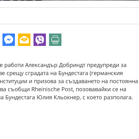
е работи Александър Добриндт предупреди за
ве срещу сградата на Бундестага (германския
нституции и призова за създаването на постоянна
ва съобщи Rheinische Post, позовавайки се на
а Бундестага Юлия Кльокнер, с което разполага.