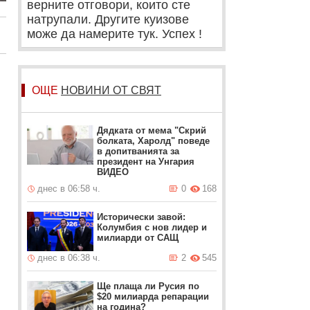
верните отговори, които сте
натрупали. Другите куизове
може да намерите тук. Успех !
ОЩЕ
НОВИНИ ОТ СВЯТ
Дядката от мема "Скрий
болката, Харолд" поведе
в допитванията за
президент на Унгария
ВИДЕО
днес в 06:58 ч.
0
168
Исторически завой:
Колумбия с нов лидер и
милиарди от САЩ
днес в 06:38 ч.
2
545
Ще плаща ли Русия по
$20 милиарда репарации
на година?