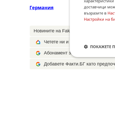
характеристики 
доставчици може
Германия
възразите в
Нас
Настройки на б
Новините на Fakti.bg – във
Facebook
Четете ни и в Google News Show
ПОКАЖЕТЕ 
Абонамент за Факти.БГ в Google 
Добавете Факти.БГ като предпоч