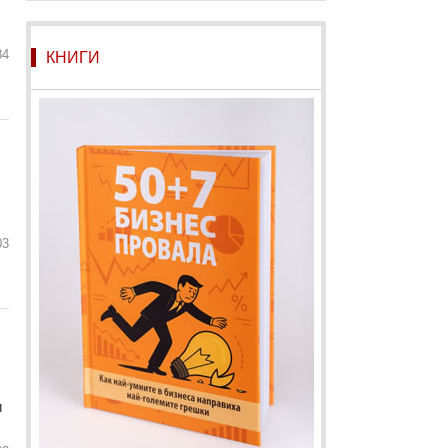
84
КНИГИ
03
и