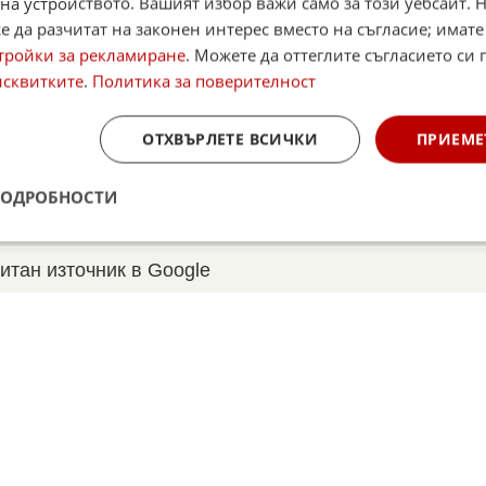
на устройството. Вашият избор важи само за този уебсайт. 
 да разчитат на законен интерес вместо на съгласие; имате
☆
☆
☆
☆
тройки за рекламиране
. Можете да оттеглите съгласието си 
Поставете оценка:
исквитките
.
Политика за поверителност
Оценка
1.8
от
12
глас
,
Instagram
,
YouTube
,
канал Viber
,
X
ОТХВЪРЛЕТЕ ВСИЧКИ
ПРИЕМЕ
case
ПОДРОБНОСТИ
Alerts
итан източник в Google