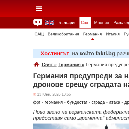
България
Свят
Мнения
Разслед
Здраве
Времето
Анкети
Вицове
Куизове
САЩ
Великобритания
Германия
Италия
Ру
Япония
Швейцария
Северна Македония
Тур
Хостингът
, на който
fakti.bg
разчи
Всички държави
Унгария
Свят
»
Германия
»
Германия предупред
Германия предупреди за н
дронове срещу сградата н
13 Юни, 2026 13:55
фрг
-
германия
-
бундестаг
-
сграда
-
атака
-
др
Ново звено на германската федералн
предоставя само „временна“ админи