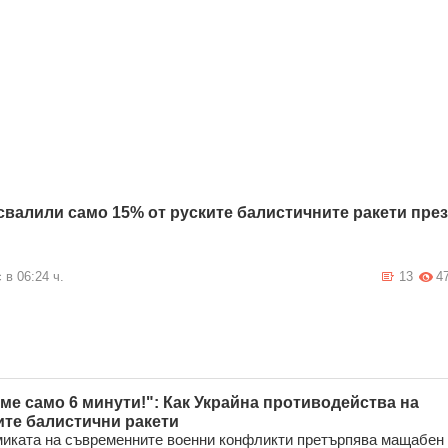
свалили само 15% от руските балистичните ракети през
 в 06:24 ч.
13
4
ме само 6 минути!": Как Украйна противодейства на
ите балистични ракети
иката на съвременните военни конфликти претърпява мащабен