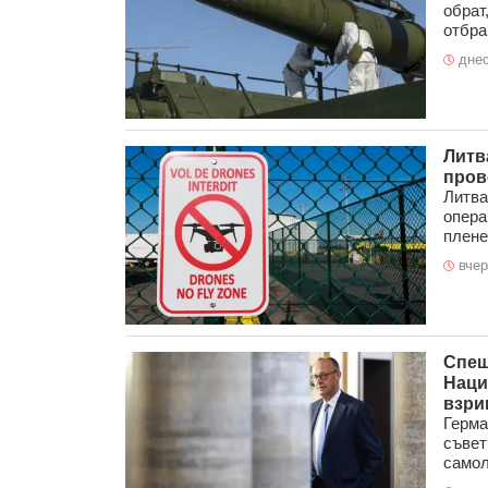
обрат
отбран
днес
Литв
пров
Литва
опера
плене
вчер
Спеш
Наци
взри
Герма
съвет
самол