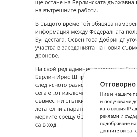
ще остане на Берлинската държавна 
на вътрешните работи.
В същото време той обявява намерен
информация между Федералната поли
Бундестага. Освен това Добриндт уто
участва в заседанията на новия съвм
дронове.
На свой ред администрацията на Бунд
Берлин Ирис Шпрангер. В писмото дир
Отговорно
след ясното разяснение на Добриндт 
сега е „от изключителна важност“ с
Ние и нашите п
съвместни стъпки за създаване на е
и получаваме д
летателни апарати. Първоначалните 
като вашия IP 
реклами и съдъ
мерките срещу безпилотни летателни 
подобряване на
са в ход.
данните ви за т