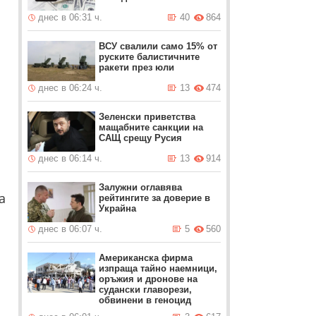
днес в 06:31 ч.
40
864
ВСУ свалили само 15% от
руските балистичните
ракети през юли
днес в 06:24 ч.
13
474
Зеленски приветства
мащабните санкции на
САЩ срещу Русия
днес в 06:14 ч.
13
914
Залужни оглавява
а
рейтингите за доверие в
Украйна
днес в 06:07 ч.
5
560
Американска фирма
изпраща тайно наемници,
оръжия и дронове на
судански главорези,
обвинени в геноцид