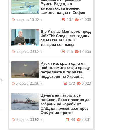
Румен Радев, но
американски военен
самолет кацна в София
вчера в 16:12 ч.
137
24 006
Д-р Атанас Мангъров пред
ФАКТИ: След шест години
сметката за COVID
тепърва се плаща
вчера в 09:02 ч.
216
12 665
Русия извърши една от
най-големите атаки срещу
петролната и газовата
индустрия на Украйна
74
вчера в 21:39 ч.
172
8 020
Цената на петрола се
повиши, Иран планира да
забрани на кораби от
САЩ да преминават през
Ормузкия проток
вчера в 09:52 ч.
43
7 891