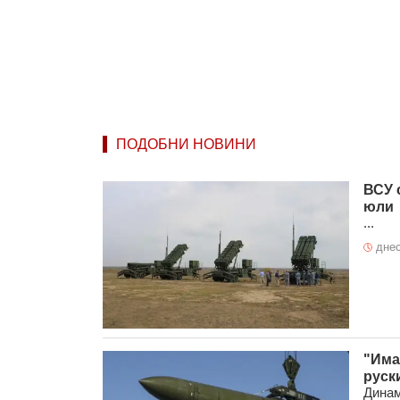
ПОДОБНИ НОВИНИ
ВСУ 
юли
...
днес
"Има
руск
Динам