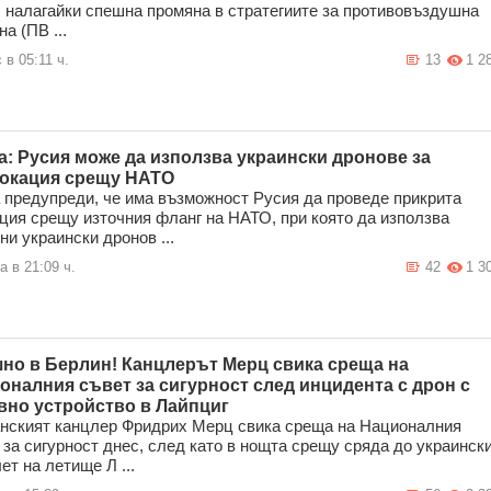
, налагайки спешна промяна в стратегиите за противовъздушна
а (ПВ ...
 в 05:11 ч.
13
1 2
а: Русия може да използва украински дронове за
окация срещу НАТО
 предупреди, че има възможност Русия да проведе прикрита
ция срещу източния фланг на НАТО, при която да използва
ни украински дронов ...
а в 21:09 ч.
42
1 3
но в Берлин! Канцлерът Мерц свика среща на
оналния съвет за сигурност след инцидента с дрон с
вно устройство в Лайпциг
нският канцлер Фридрих Мерц свика среща на Националния
 за сигурност днес, след като в нощта срещу сряда до украинск
ет на летище Л ...