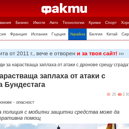
вания
Бизнес
Имоти
Авто
Технологии
Крими
Спорт
Хор
сия
Франция
Испания
Гърция
Украйна
Белгия
Китай
Сир
ция
Полша
Румъния
Иран (Ислямска Република)
Австрия
Н
та от 2011 г., вече е отворен
и за твоя сайт!
›››
и за нарастваща заплаха от атаки с дронове срещу сграда
арастваща заплаха от атаки с
а Бундестага
25
2 9
онове
-
опасност
а полиция с мобилни защитни средства може да
стративна помощ