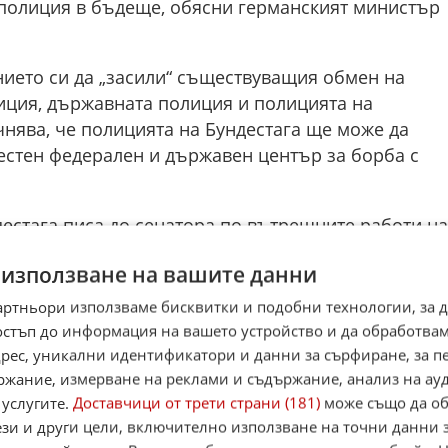
полиция в бъдеще, обясни германският министър
ието си да „засили“ съществуващия обмен на
ция, държавната полиция и полицията на
чнява, че полицията на Бундестага ще може да
естен федерален и държавен център за борба с
естага писа до сенатора по вътрешните работи на
екторът на Бундестага Паул Гьотке отбеляза, че
 използване на вашите данни
относно „разделянето на зоните на отговорност“,
воевременно да се предприемат необходимите
артньори използваме бисквитки и подобни технологии, за 
фективна система за защита срещу безпилотни
остъп до информация на вашето устройство и да обработва
дискусии относно практическото прилагане на
адрес, уникални идентификатори и данни за сърфиране, за 
ржание, измерване на реклами и съдържание, анализ на ау
апарати, както е обобщено от Rheinische Post, веч
 услугите.
Доставчици от трети страни (181)
може също да об
ези и други цели, включително използване на точни данни 