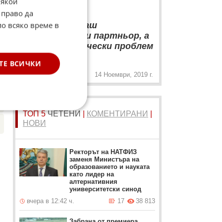
Някои
Брюж
 право да
“
☆
по всяко време в
Русия не е наш
стратегически партньор, а
а.
наш стратегически проблем
„
ТЕ ВСИЧКИ
14 Ноември, 2019 г.
ТОП 5
ЧЕТЕНИ
|
КОМЕНТИРАНИ
|
НОВИ
Ректорът на НАТФИЗ
заменя Министъра на
образованието и науката
като лидер на
алтернативния
университетски синод
вчера в 12:42 ч.
17
38 813
Забрана от премиера