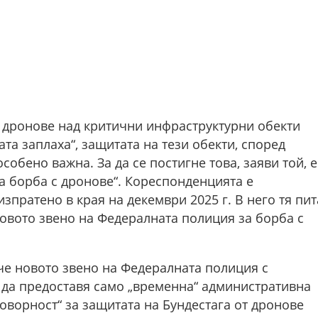
 дронове над критични инфраструктурни обекти
та заплаха“, защитата на тези обекти, според
обено важна. За да се постигне това, заяви той, е
а борба с дронове“. Кореспонденцията е
зпратено в края на декември 2025 г. В него тя пит
овото звено на Федералната полиция за борба с
че новото звено на Федералната полиция с
да предоставя само „временна“ административна
оворност“ за защитата на Бундестага от дронове