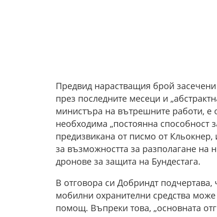
Предвид нарастващия брой засечени
през последните месеци и „абстрактна
министъра на вътрешните работи, е ос
необходима „постоянна способност з
предизвикана от писмо от Кльокнер, и
за възможността за разполагане на н
дронове за защита на Бундестага.
В отговора си Добриндт подчертава, 
мобилни охранителни средства може 
помощ. Въпреки това, „основната отг