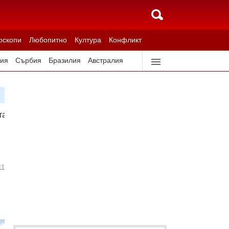
оскопи
Любопитно
Култура
Конфликт
ия
Сърбия
Бразилия
Австралия
идерландия
Северна Корея
та на Бундестага
11