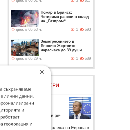
днес в 06:01 ч.
3
617
Пожар в Брянск:
Четирима ранени в склад
на „Газпром“
днес в 05:53 ч.
1
593
Земетресението в
Япония: Жертвите
нараснаха до 39 души
днес в 05:29 ч.
1
589
×
ЛОВЦИ НА БИСЕРИ
да съхраняваме
ме лични данни,
Доналд Туск
персонализирани
Председателят на
диторията и
е
Европейския съвет в реч
работват
за откриването на
за геолокация и
учебната година в Колежа на Европа в