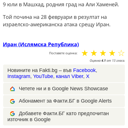
9 юли в Машхад, родния град на Али Хаменей.
Той почина на 28 февруари в резултат на
израелско-американска атака срещу Иран.
Иран (Ислямска Република)
☆
☆
☆
☆
☆
Поставете оценка:
Оценка
4.1
от
13
гласа.
Новините на Fakti.bg – във
Facebook
,
Instagram
,
YouTube
,
канал Viber
,
X
Четете ни и в Google News Showcase
Абонамент за Факти.БГ в Google Alerts
Добавете Факти.БГ като предпочитан
източник в Google