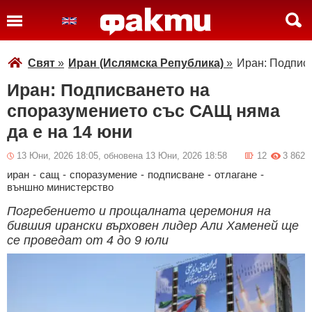
Свят
»
Иран (Ислямска Република)
»
Иран: Подписв
Иран: Подписването на
споразумението със САЩ няма
да е на 14 юни
13 Юни, 2026 18:05, обновена 13 Юни, 2026 18:58
12
3 862
иран
-
сащ
-
споразумение
-
подписване
-
отлагане
-
външно министерство
Погребението и прощалната церемония на
бившия ирански върховен лидер Али Хаменей ще
се проведат от 4 до 9 юли