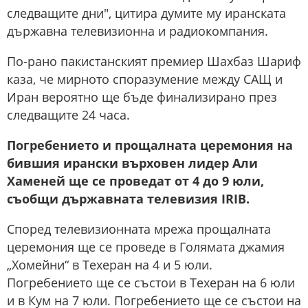
следващите дни", цитира думите му иранската
държавна телевизионна и радиокомпания.
По-рано пакистанският премиер Шахбаз Шариф
каза, че мирното споразумение между САЩ и
Иран вероятно ще бъде финализирано през
следващите 24 часа.
Погребението и прощалната церемония на
бившия ирански върховен лидер Али
Хаменей ще се проведат от 4 до 9 юли,
съобщи държавната телевизия IRIB.
Според телевизионната мрежа прощалната
церемония ще се проведе в Голямата джамия
„Хомейни“ в Техеран на 4 и 5 юли.
Погребението ще се състои в Техеран на 6 юли
и в Кум на 7 юли. Погребението ще се състои на