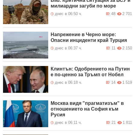
Bild: Критична ситуация за ВСУ и
милиардни загуби по море
днес в 06:50 ч.
48
2 701
Напрежение в Черно море:
Опасни инциденти край Турция
днес в 06:37 ч.
11
2 150
Клинтън: Одобрението на Путин
е по-ценно за Тръмп от Нобел
днес в 06:18 ч.
14
1 519
Москва видя "прагматизъм" в
отношението на София към
Русия
днес в 06:11 ч.
21
1 811