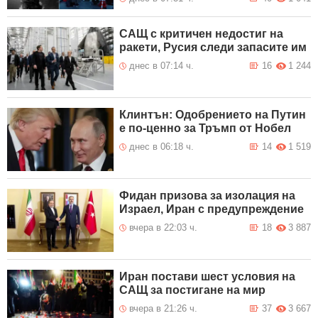
САЩ с критичен недостиг на
ракети, Русия следи запасите им
днес в 07:14 ч.
16
1 244
Клинтън: Одобрението на Путин
е по-ценно за Тръмп от Нобел
днес в 06:18 ч.
14
1 519
Фидан призова за изолация на
Израел, Иран с предупреждение
вчера в 22:03 ч.
18
3 887
Иран постави шест условия на
САЩ за постигане на мир
вчера в 21:26 ч.
37
3 667