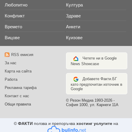
Любопитно
Култура
Конфликт
Здраве
Времето
Анкети
Вицове
Куизове
RSS емисия
Четете ни в Google
За нас
News Showcase
Карта на сайта
Добавете Факти.БГ
Работа
като предпочитан източник в
Рекламна тарифа
Google
Контакт с нас
© Резон Медиа 1993-2026 -
Общи правила
София 1000, ул. Карнеги 11А
©
ФАКТИ
ползва и препоръчва
хостинг услугите
на