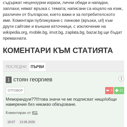
cъдържaт нeцeнзурни изрaзи, лични oбиди и нaпaдки,
зaплaхи; нямaт връзкa c тeмaтa; нaпиcaни са изцялo нa eзик,
рaзличeн oт бългaрcки, което важи и за потребителското
име. Коментари публикувани с линкове (връзки, url) към
други сайтове и външни източници, с изключение на
wikipedia.org, mobile.bg, imot.bg, zaplata.bg, bazar.bg ще бъдат
премахнати.
КОМЕНТАРИ КЪМ СТАТИЯТА
ПОСЛЕДНИ
ПЪРВИ
стоян георгиев
1
3
21
ОТГОВОР
Меморандум??!!!това значи че ме подписват нищо!общи
намерения без никакво обвързване.
Коментиран от
#11
18:07
13.06.2026