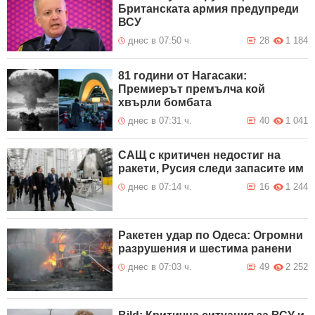
Британската армия предупреди
ВСУ
днес в 07:50 ч.
28
1 184
81 години от Нагасаки:
Премиерът премълча кой
хвърли бомбата
днес в 07:31 ч.
40
1 041
САЩ с критичен недостиг на
ракети, Русия следи запасите им
днес в 07:14 ч.
16
1 244
Ракетен удар по Одеса: Огромни
разрушения и шестима ранени
днес в 07:03 ч.
49
2 252