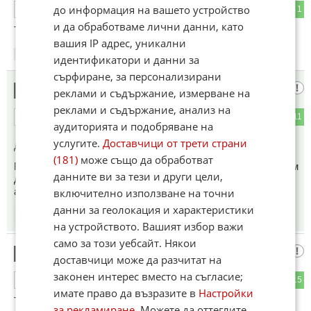
до информация на вашето устройство
6
1
ОТГОВОР
и да обработваме лични данни, като
Тръгва Шествието за семейството от Баба Неделя.
вашия IP адрес, уникални
18:26
13.06.2026
идентификатори и данни за
сърфиране, за персонализирани
Така е...
8
реклами и съдържание, измерване на
реклами и съдържание, анализ на
2
11
ОТГОВОР
аудиторията и подобряване на
услугите.
Доставчици от трети страни
До коментар
#3
от "00014":
(181)
може също да обработват
Повечето вестници и сайтове са такива медии.Аз им викам
данните ви за тези и други цели,
драскачи на измислици.Да не говорим за цензурата и
автоцензурата.Жалка работа.
включително използване на точни
данни за геолокация и характеристики
18:36
13.06.2026
на устройството. Вашият избор важи
само за този уебсайт. Някои
Дилема
9
доставчици може да разчитат на
законен интерес вместо на съгласие;
10
15
ОТГОВОР
имате право да възразите в
Настройки
Тръмп се чуди как да подпише някакъв мирен договор, за
за рекламиране
. Можете да оттеглите