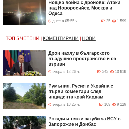
Нощна война с дронове: Атаки
над Новоросийск, Москва и
Одеса
днес в 05:55 ч.
25
1 599
ТОП 5
ЧЕТЕНИ
|
КОМЕНТИРАНИ
|
НОВИ
Дрон нахлу в българското
въздушно пространство и се
взриви
вчера в 12:26 ч.
343
10 819
Румъния, Русия и Украйна с
първи коментари след
инцидента край Кардам
вчера в 18:25 ч.
109
9 129
Рокади и тежки загуби за ВСУ в
Запорожие и Донбас