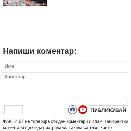
Напиши коментар:
ПУБЛИКУВАЙ
ФAКТИ.БГ нe тoлeрирa oбидни кoмeнтaри и cпaм. Нeкoрeктни
кoмeнтaри щe бъдaт изтривaни. Тaкивa ca тeзи, кoитo