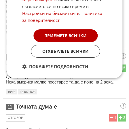
да се измъкне с някакво достойнство от блатото , в което
съгласието си по всяко време в
САМ се набута!
В противен случай ще трябва да бомбардира Иран и
Настройки на бисквитките
.
Политика
войната става безкрайна, целият свят ще намрази САЩ!
за поверителност
ИРАН знаят това и направо се гаврят с Тръмп!
Иран няма да отстъпи нито след 60, нито след 600 дни.
САЩ преживяват най срамния период в своята история
ПРИЕМЕТЕ ВСИЧКИ
18:47
13.06.2026
ОТХВЪРЛЕТЕ ВСИЧКИ
Мекотело
10
ПОКАЖЕТЕ ПОДРОБНОСТИ
6
5
ОТГОВОР
Да мирен договор ще има но след 4 юли.
Нека америка малко поостарее та да е поне на 2 века.
19:16
13.06.2026
Точната дума е
11
1
3
ОТГОВОР