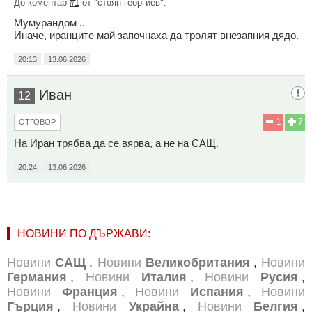
До коментар
#1
от "стоян георгиев":
Мумурандом ..
Иначе, иранците май започнаха да тролят внезапния дядо.
20:13
13.06.2026
Иван
12
1
7
ОТГОВОР
На Иран трябва да се вярва, а не на САЩ.
20:24
13.06.2026
НОВИНИ ПО ДЪРЖАВИ:
Новини
САЩ
,
Новини
Великобритания
,
Новини
Германия
,
Новини
Италия
,
Новини
Русия
,
Новини
Франция
,
Новини
Испания
,
Новини
Гърция
,
Новини
Украйна
,
Новини
Белгия
,