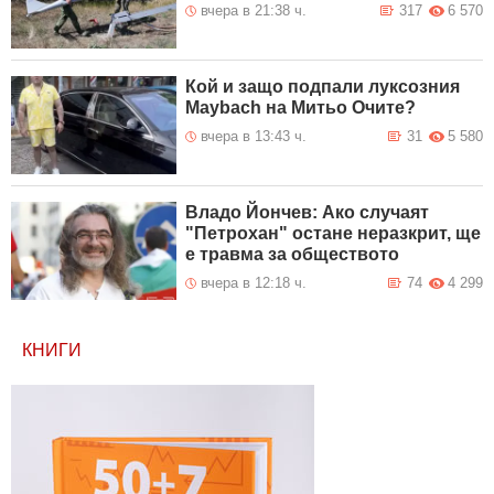
вчера в 21:38 ч.
317
6 570
Кой и защо подпали луксозния
Maybach на Митьо Очите?
вчера в 13:43 ч.
31
5 580
Владо Йончев: Ако случаят
"Петрохан" остане неразкрит, ще
е травма за обществото
вчера в 12:18 ч.
74
4 299
КНИГИ