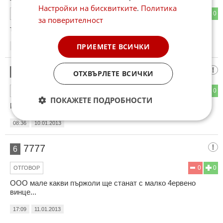
Настройки на бисквитките
.
Политика
0
0
ОТГОВОР
за поверителност
тука има хора с ферми с по 2000 тая с едва 40:)))
ПРИЕМЕТЕ ВСИЧКИ
06:14
10.01.2013
георги
5
ОТХВЪРЛЕТЕ ВСИЧКИ
0
0
ОТГОВОР
ПОКАЖЕТЕ ПОДРОБНОСТИ
Прасе с прасета живее......
08:36
10.01.2013
7777
6
0
0
ОТГОВОР
ООО мале какви пържоли ще станат с малко 4ервено
винце...
17:09
11.01.2013