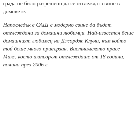
града не било разрешено да се отглеждат свине в
домовете.
Напоследък в САЩ е модерно свине да бъдат
отглеждани за домашни любимци. Най-известен беше
домашният любимец на Джордж Клуни, към който
той беше много привързан. Виетнамското прасе
Макс, което актьорът отглеждаше от 18 години,
почина през 2006 г.