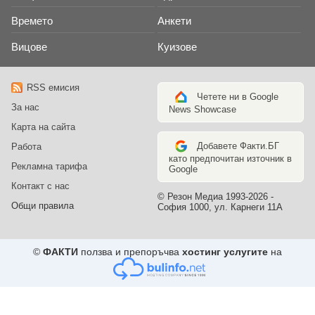
Времето
Анкети
Вицове
Куизове
RSS емисия
Четете ни в Google
За нас
News Showcase
Карта на сайта
Добавете Факти.БГ
Работа
като предпочитан източник в
Рекламна тарифа
Google
Контакт с нас
© Резон Медиа 1993-2026 -
Общи правила
София 1000, ул. Карнеги 11А
©
ФАКТИ
ползва и препоръчва
хостинг услугите
на