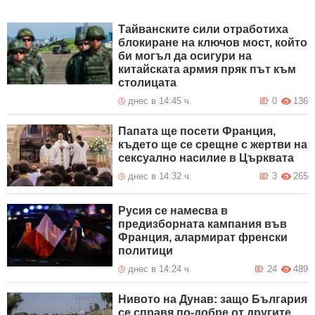
Тайванските сили отработиха
блокиране на ключов мост, който
би могъл да осигури на
китайската армия пряк път към
столицата
днес в 14:45 ч.
0
136
Папата ще посети Франция,
където ще се срещне с жертви на
сексуално насилие в Църквата
днес в 14:32 ч.
3
265
Русия се намесва в
предизборната кампания във
Франция, алармират френски
политици
днес в 14:24 ч.
24
489
Нивото на Дунав: защо България
се справя по-добре от другите