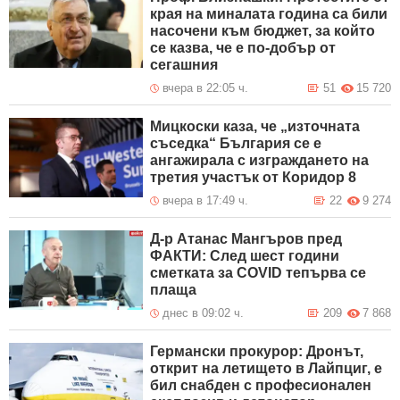
края на миналата година са били
насочени към бюджет, за който
се казва, че е по-добър от
сегашния
вчера в 22:05 ч.
51
15 720
Мицкоски каза, че „източната
съседка“ България се е
ангажирала с изграждането на
третия участък от Коридор 8
вчера в 17:49 ч.
22
9 274
Д-р Атанас Мангъров пред
ФАКТИ: След шест години
сметката за COVID тепърва се
плаща
днес в 09:02 ч.
209
7 868
Германски прокурор: Дронът,
открит на летището в Лайпциг, е
бил снабден с професионален