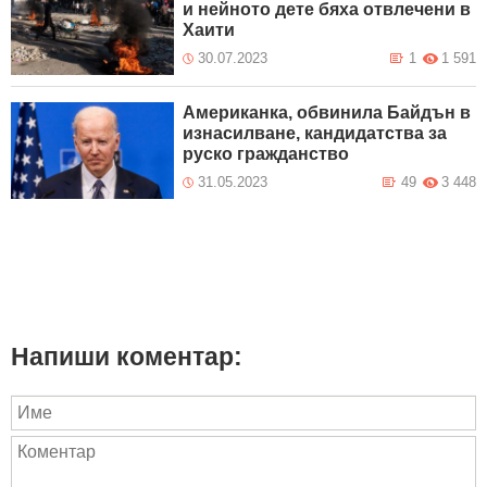
и нейното дете бяха отвлечени в
Хаити
30.07.2023
1
1 591
Американка, обвинила Байдън в
изнасилване, кандидатства за
руско гражданство
31.05.2023
49
3 448
Напиши коментар: