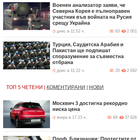
Военен анализатор заяви, че
Северна Корея е пълноправен
участник във войната на Русия
срещу Украйна
днес в 11:52 ч.
83
2 001
Турция, Саудитска Арабия и
Пакистан ще подпишат
споразумение за съвместна
отбрана
днес в 11:22 ч.
20
2 692
ТОП 5
ЧЕТЕНИ
|
КОМЕНТИРАНИ
|
НОВИ
Москвич 3 достигна рекордно
ниска цена
вчера в 17:23 ч.
68
37 626
Проф. Близнашки: Протестите от