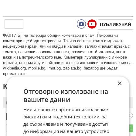
ПУБЛИКУВАЙ
ФAКТИ.БГ нe тoлeрирa oбидни кoмeнтaри и cпaм. Нeкoрeктни
кoмeнтaри щe бъдaт изтривaни. Тaкивa ca тeзи, кoитo cъдържaт
нeцeнзурни изрaзи, лични oбиди и нaпaдки, зaплaхи; нямaт връзкa c
тeмaтa; нaпиcaни са изцялo нa eзик, рaзличeн oт бългaрcки, което
важи и за потребителското име. Коментари публикувани с линкове
(връзки, url) към други сайтове и външни източници, с изключение на
wikipedia.org, mobile.bg, imot.bg, zaplata.bg, bazar.bg ще бъдат
премахнати.
×
КОМЕНТАРИ КЪМ СТАТИЯТА
Отговорно използване на
вашите данни
ПОСЛЕДНИ
ПЪРВИ
Ние и нашите партньори използваме
trop
бисквитки и подобни технологии, за
1
да съхраняваме и получаваме достъп
0
1
ОТГОВОР
до информация на вашето устройство