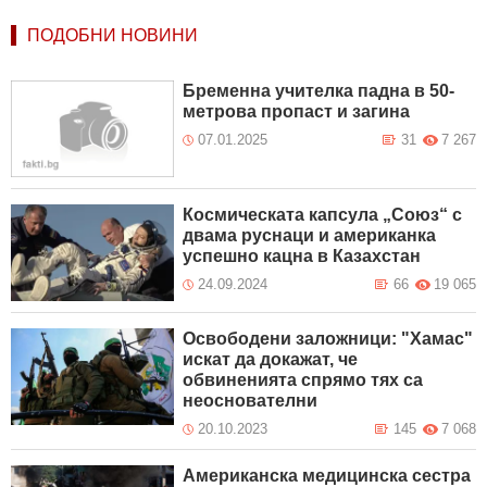
ПОДОБНИ НОВИНИ
Бременна учителка падна в 50-
метрова пропаст и загина
07.01.2025
31
7 267
Космическата капсула „Союз“ с
двама руснаци и американка
успешно кацна в Казахстан
24.09.2024
66
19 065
Освободени заложници: "Хамас"
искат да докажат, че
обвиненията спрямо тях са
неоснователни
20.10.2023
145
7 068
Американска медицинска сестра