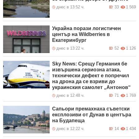
днес в 13:52 ч.
33
1 569
Украйна порази логистичен
център на Wildberries в
Екатеринбург
днес в 13:22 ч.
52
1 126
Sky News: Срещу Германия бе
извършена сериозна атака,
технически дефект е попречил
на дрона да се взриви до
украинския самолет „Антонов“
днес в 12:48 ч.
71
1 769
Сапьори премахнаха съветски
експлозиви от Дунав в центъра
на Будапеща
днес в 12:22 ч.
14
1 434