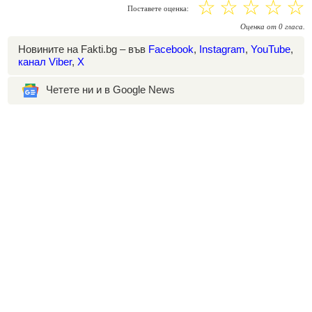
☆
☆
☆
☆
☆
Поставете оценка:
Оценка
от
0
гласа.
Новините на Fakti.bg – във
Facebook
,
Instagram
,
YouTube
,
канал Viber
,
X
Четете ни и в Google News