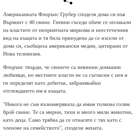
Американката Флорънс Грубер споделя дома си във
Върмонт с 40 свине. Гневни съседи обаче се оплакали
на властите от неприятната миризма и неестетичния
вид на къщата и тя била принудена да се изсели от
дома си, съобщиха американски медии, цитирани от
Нова телевизия.
Флорънс твърди, че свинете са невинни домашни
любимци, но местните власти не са съгласни с нея и
ги определят като добитък, забранявайки
отглеждането им в къщата.
"Никога не съм възнамерявала да имам толкова голям
брой свине. Те са мирни, тихи и много мили животни,
като деца. Само трябва да се отнасяте с тях като с
членове на семейството", сподели жената.