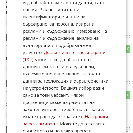
Ами така е, да! Психясала свине търси. .а.ти изперкалата
и да обработваме лични данни, като
нация, толкоз извратени хора на глава от население няма
вашия IP адрес, уникални
никъде другаде.
идентификатори и данни за
21:13
09.01.2013
сърфиране, за персонализирани
реклами и съдържание, измерване на
прасчо
реклами и съдържание, анализ на
2
аудиторията и подобряване на
0
0
ОТГОВОР
услугите.
Доставчици от трети страни
много са сладки:)
(181)
може също да обработват
данните ви за тези и други цели,
22:39
09.01.2013
включително използване на точни
данни за геолокация и характеристики
вълчо
3
на устройството. Вашият избор важи
само за този уебсайт. Някои
0
0
ОТГОВОР
доставчици може да разчитат на
зависи, може и да са солени... :)
законен интерес вместо на съгласие;
22:43
09.01.2013
имате право да възразите в
Настройки
за рекламиране
. Можете да оттеглите
диан
4
съгласието си по всяко време в