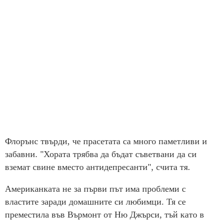
Флорънс твърди, че прасетата са много паметливи и
забавни. "Хората трябва да бъдат съветвани да си
вземат свине вместо антидепресанти", счита тя.
Американката не за първи път има проблеми с
властите заради домашните си любимци. Тя се
преместила във Върмонт от Ню Джърси, тъй като в