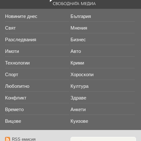
Новините днес
България
Свят
Мнения
Разследвания
Бизнес
Имоти
Авто
Технологии
Крими
Спорт
Хороскопи
Любопитно
Култура
Конфликт
Здраве
Времето
Анкети
Вицове
Куизове
RSS емисия