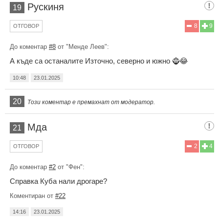
Рускиня
19
8
9
ОТГОВОР
До коментар
#8
от "Менде Леев":
А къде са останалите Източно, северно и южно 🧌😂
10:48
23.01.2025
20
Този коментар е премахнат от модератор.
Мда
21
2
4
ОТГОВОР
До коментар
#2
от "Фен":
Справка Куба нали дрогаре?
Коментиран от
#22
14:16
23.01.2025