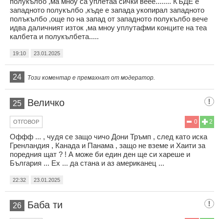
полукълбо ,ма мноу са уплетаа сички веее........ КЪДЕ е
западното полукълбо ,къде е запада укопирал западното
полъкълбо ,още по на запад от западното полукълбо вече
идва даличният изток ,ма мноу уплутафми конците на теа
калбета и полукълбета.....
19:10
23.01.2025
24
Този коментар е премахнат от модератор.
Величко
25
0
2
ОТГОВОР
Оффф ... , чудя се защо чичо Дони Тръмп , след като иска
Гренландия , Канада и Панама , защо не вземе и Хаити за
поредния щат ? ! А може би един ден ще си хареше и
България ... Ех ... да стана и аз американец ...
22:32
23.01.2025
Баба ти
26