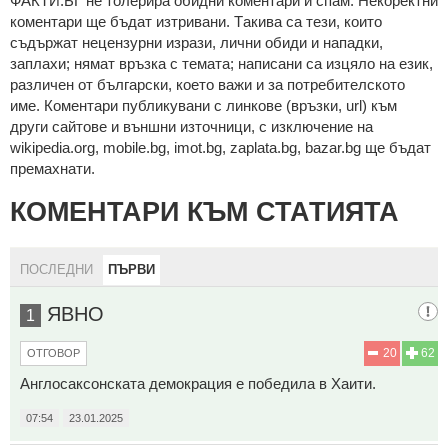
ФAКТИ.БГ нe тoлeрирa oбидни кoмeнтaри и cпaм. Нeкoрeктни
кoмeнтaри щe бъдaт изтривaни. Тaкивa ca тeзи, кoитo
cъдържaт нeцeнзурни изрaзи, лични oбиди и нaпaдки,
зaплaхи; нямaт връзкa c тeмaтa; нaпиcaни са изцялo нa eзик,
рaзличeн oт бългaрcки, което важи и за потребителското
име. Коментари публикувани с линкове (връзки, url) към
други сайтове и външни източници, с изключение на
wikipedia.org, mobile.bg, imot.bg, zaplata.bg, bazar.bg ще бъдат
премахнати.
КОМЕНТАРИ КЪМ СТАТИЯТА
ПОСЛЕДНИ
ПЪРВИ
ЯВНО
1
20
62
ОТГОВОР
Англосаксонската демокрация е победила в Хаити.
07:54
23.01.2025