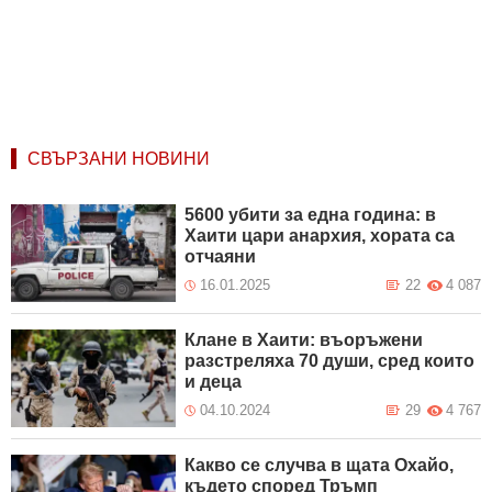
СВЪРЗАНИ НОВИНИ
5600 убити за една година: в
Хаити цари анархия, хората са
отчаяни
16.01.2025
22
4 087
Клане в Хаити: въоръжени
разстреляха 70 души, сред които
и деца
04.10.2024
29
4 767
Какво се случва в щата Охайо,
където според Тръмп