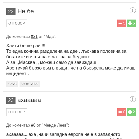
Не бе
22
5
5
ОТГОВОР
До коментар
#21
от "Мда":
Хаити беше рай !!!
То една кочина разделена на две , лъскава половина за
богатите и и пълна с ла...на за бедните .
А за ,,Масква ,, можеш само да завиждаш .
Аре тичай бързо към в къщи , че на бъкърена може да имаш
инцидент .
17:25
23.01.2025
ахааааа
23
0
2
ОТГОВОР
До коментар
#8
от "Менде Леев":
ахааааа....аха ,начи западна европа не е в западното