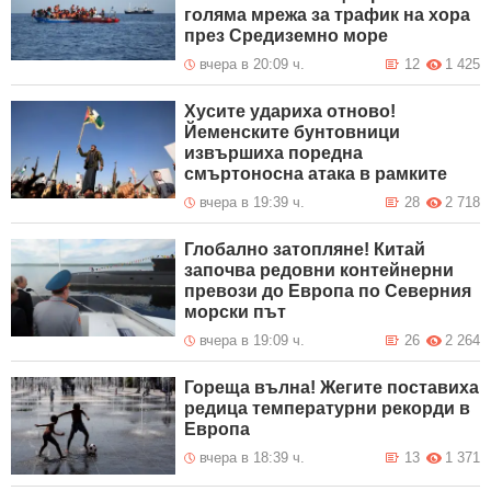
голяма мрежа за трафик на хора
през Средиземно море
вчера в 20:09 ч.
12
1 425
Хусите удариха отново!
Йеменските бунтовници
извършиха поредна
смъртоносна атака в рамките
вчера в 19:39 ч.
28
2 718
Глобално затопляне! Китай
започва редовни контейнерни
превози до Европа по Северния
морски път
вчера в 19:09 ч.
26
2 264
Гореща вълна! Жегите поставиха
редица температурни рекорди в
Европа
вчера в 18:39 ч.
13
1 371