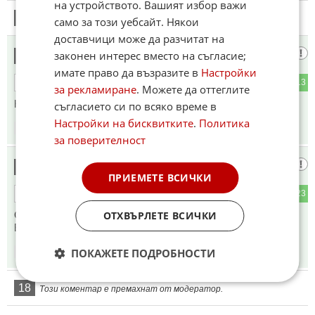
на устройството. Вашият избор важи
15
Този коментар е премахнат от модератор.
само за този уебсайт. Някои
доставчици може да разчитат на
Българин
законен интерес вместо на съгласие;
16
имате право да възразите в
Настройки
1
13
ОТГОВОР
за рекламиране
. Можете да оттеглите
Не те заболя, нали ! Цензурист гаден!
съгласието си по всяко време в
Настройки на бисквитките
.
Политика
10:20
23.01.2025
за поверителност
Българин
17
ПРИЕМЕТЕ ВСИЧКИ
6
23
ОТГОВОР
ОТХВЪРЛЕТЕ ВСИЧКИ
Слуга на краварите си, те, фактически цензурист.
Евроджендър!
ПОКАЖЕТЕ ПОДРОБНОСТИ
10:22
23.01.2025
18
Този коментар е премахнат от модератор.