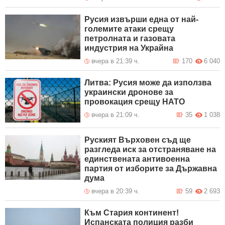
Русия извърши една от най-
големите атаки срещу
петролната и газовата
индустрия на Украйна
вчера в 21:39 ч.
170
6 040
Литва: Русия може да използва
украински дронове за
провокация срещу НАТО
вчера в 21:09 ч.
35
1 038
Руският Върховен съд ще
разгледа иск за отстраняване на
единствената антивоенна
партия от изборите за Държавна
дума
вчера в 20:39 ч.
59
2 693
Към Стария континент!
Испанската полиция разби