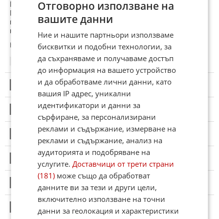
Отговорно използване на
Половината на повърхността на Земята на запад от
Гринуичкия меридиан, който е избран условно от научно и
вашите данни
политически доминантната култура на планетата, поради
което не е Масква.
Ние и нашите партньори използваме
бисквитки и подобни технологии, за
Коментиран от
#19
,
#23
да съхраняваме и получаваме достъп
08:33
23.01.2025
до информация на вашето устройство
и да обработваме лични данни, като
9
Този коментар е премахнат от модератор.
вашия IP адрес, уникални
идентификатори и данни за
10
Този коментар е премахнат от модератор.
сърфиране, за персонализирани
реклами и съдържание, измерване на
11
Този коментар е премахнат от модератор.
реклами и съдържание, анализ на
аудиторията и подобряване на
12
Този коментар е премахнат от модератор.
услугите.
Доставчици от трети страни
(181)
може също да обработват
13
Този коментар е премахнат от модератор.
данните ви за тези и други цели,
включително използване на точни
14
Този коментар е премахнат от модератор.
данни за геолокация и характеристики