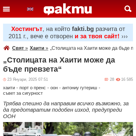
Хостингът
, на който
fakti.bg
разчита от
2011 г., вече е отворен
и за твоя сайт!
›››
Свят
»
Хаити
»
„Столицата на Хаити може да бъде пр
„Столицата на Хаити може да
бъде превзета“
23 Януари, 2025 07:51
28
16 585
хаити
-
порт о пренс
-
оон
-
антониу гутериш
-
съвет за сигурност
Трябва спешно да направим всичко възможно, за
да предотвратим подобен изход, предупреди
ООН