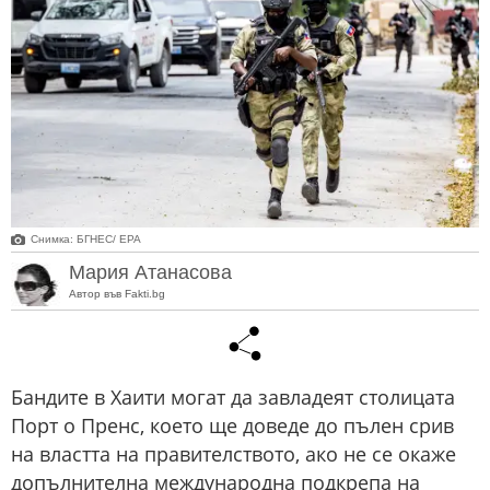
Снимка: БГНЕС/ EPA
Мария Атанасова
Автор във Fakti.bg
Бандите в Хаити могат да завладеят столицата
Порт о Пренс, което ще доведе до пълен срив
на властта на правителството, ако не се окаже
допълнителна международна подкрепа на