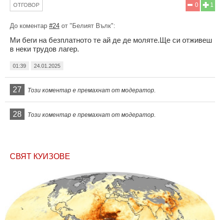
0
1
ОТГОВОР
До коментар
#24
от "Белият Вълк":
Ми беги на безплатното те ай де де моляте.Ще си отживеш
в неки трудов лагер.
01:39
24.01.2025
27
Този коментар е премахнат от модератор.
28
Този коментар е премахнат от модератор.
СВЯТ КУИЗОВЕ