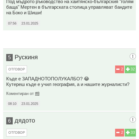
Под мъдрото ръководство на хаитянско-българския "голям
баща" Мертен в българската столица управляват бандите
на Боко и Шиши!
07:56
23.01.2025
Рускиня
5
2
32
ОТГОВОР
Къде е ЗАПАДНОТОПОЛУКАЛБО? 😂
Кутереш къде е учил география, а и нашите журналисти?
Коментиран от
#8
08:10
23.01.2025
дядото
6
2
33
ОТГОВОР