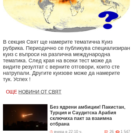
В секция Свят ще намерите тематична Куиз
рубрика. Периодично се публикува специализиран
куиз с въпроси на различна международна
тематика. След края на всеки тест може да
видите резултат с верните отговори, които сте
натрупали. Другите куизове може да намерите
тук. Успех !
ОЩЕ
НОВИНИ ОТ СВЯТ
Без ядрени амбиции! Пакистан,
Турция и Саудитска Арабия
сключиха пакт за взаимна
отбрана
вчера в 22:10 ч.
26
1 547