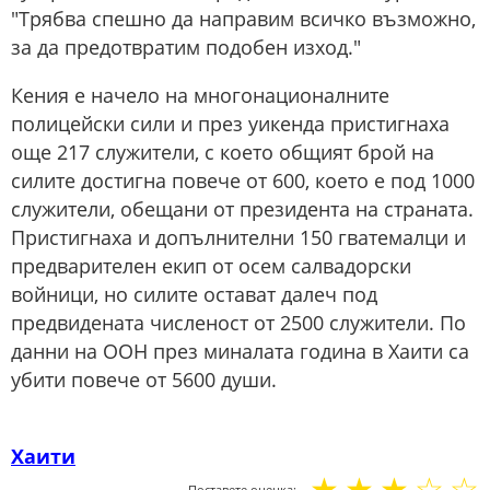
"Трябва спешно да направим всичко възможно,
за да предотвратим подобен изход."
Кения е начело на многонационалните
полицейски сили и през уикенда пристигнаха
още 217 служители, с което общият брой на
силите достигна повече от 600, което е под 1000
служители, обещани от президента на страната.
Пристигнаха и допълнителни 150 гватемалци и
предварителен екип от осем салвадорски
войници, но силите остават далеч под
предвидената численост от 2500 служители. По
данни на ООН през миналата година в Хаити са
убити повече от 5600 души.
Хаити
☆
☆
☆
☆
☆
Поставете оценка: