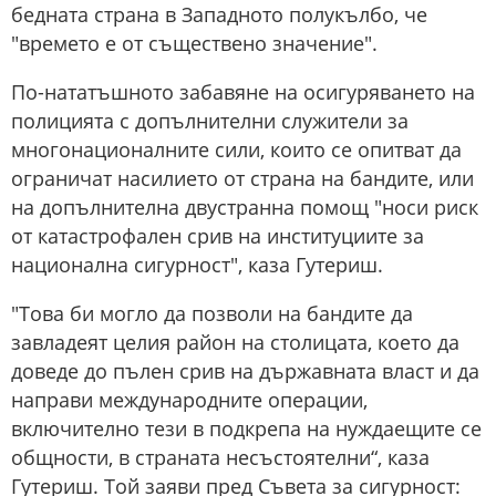
бедната страна в Западното полукълбо, че
"времето е от съществено значение".
По-нататъшното забавяне на осигуряването на
полицията с допълнителни служители за
многонационалните сили, които се опитват да
ограничат насилието от страна на бандите, или
на допълнителна двустранна помощ "носи риск
от катастрофален срив на институциите за
национална сигурност", каза Гутериш.
"Това би могло да позволи на бандите да
завладеят целия район на столицата, което да
доведе до пълен срив на държавната власт и да
направи международните операции,
включително тези в подкрепа на нуждаещите се
общности, в страната несъстоятелни“, каза
Гутериш. Той заяви пред Съвета за сигурност: