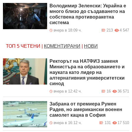
Володимир Зеленски: Украйна е
много близо до създаването на
собствена противоракетна
система
вчера в 18:09 ч.
213
4 547
ТОП 5
ЧЕТЕНИ
|
КОМЕНТИРАНИ
|
НОВИ
Ректорът на НАТФИЗ заменя
Министъра на образованието и
науката като лидер на
алтернативния университетски
синод
вчера в 12:42 ч.
16
36 571
Забрана от премиера Румен
Радев, но американски военен
самолет кацна в София
вчера в 16:12 ч.
131
17 510