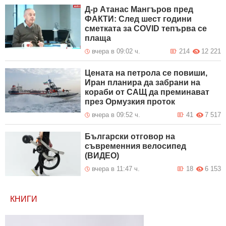
Д-р Атанас Мангъров пред
ФАКТИ: След шест години
сметката за COVID тепърва се
плаща
вчера в 09:02 ч.
214
12 221
Цената на петрола се повиши,
Иран планира да забрани на
кораби от САЩ да преминават
през Ормузкия проток
вчера в 09:52 ч.
41
7 517
Български отговор на
съвременния велосипед
(ВИДЕО)
вчера в 11:47 ч.
18
6 153
КНИГИ