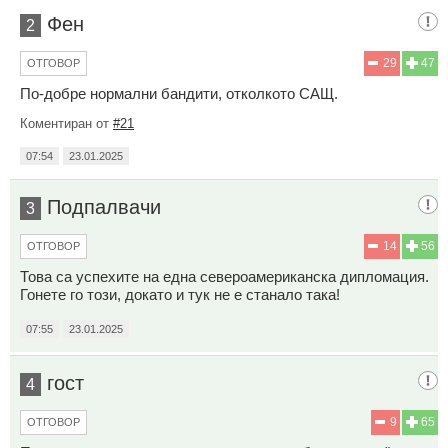
Фен
2
29
47
ОТГОВОР
По-добре нормални бандити, отколкото САЩ.
Коментиран от
#21
07:54
23.01.2025
Подпалвачи
3
14
56
ОТГОВОР
Това са успехите на една североамериканска дипломация.
Гонете го този, докато и тук не е станало така!
07:55
23.01.2025
гост
4
9
65
ОТГОВОР