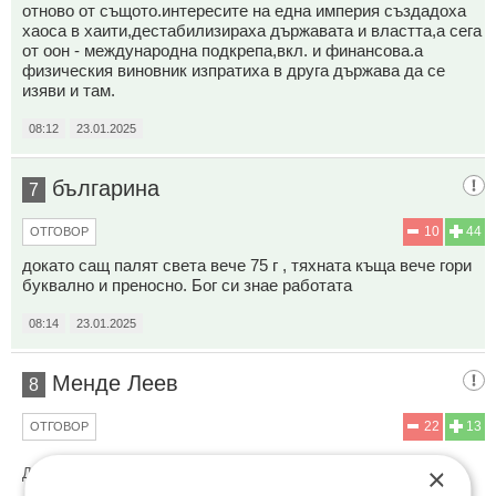
отново от същото.интересите на една империя създадоха
хаоса в хаити,дестабилизираха държавата и властта,а сега
от оон - международна подкрепа,вкл. и финансова.а
физическия виновник изпратиха в друга държава да се
изяви и там.
08:12
23.01.2025
българина
7
10
44
ОТГОВОР
докато сащ палят света вече 75 г , тяхната къща вече гори
буквално и преносно. Бог си знае работата
08:14
23.01.2025
Менде Леев
8
22
13
ОТГОВОР
×
До коментар
#5
от "Рускиня":