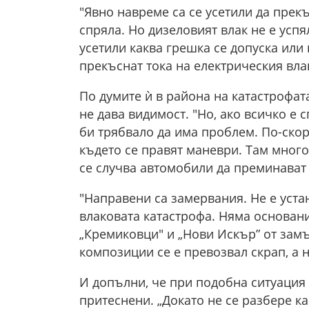
"Явно навреме са се усетили да прек
спряла. Но дизеловият влак не е успя
усетили каква грешка се допуска или 
прекъснат тока на електрическия влак
По думите ѝ в района на катастрофат
не дава видимост. "Но, ако всичко е 
би трябвало да има проблем. По-скор
където се правят маневри. Там много
се случва автомобили да преминават 
"Направени са замервания. Не е уста
влаковата катастрофа. Няма основани
„Кремиковци" и „Нови Искър” от замъ
композиции се е превозвал скрап, а 
И допълни, че при подобна ситуация 
притеснени. „Докато не се разбере ка