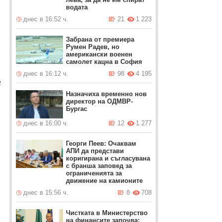
водата
днес в 16:52 ч.
21
1 223
Забрана от премиера
Румен Радев, но
американски военен
самолет кацна в София
днес в 16:12 ч.
98
4 195
е
Назначиха временно нов
директор на ОДМВР-
Бургас
днес в 16:00 ч.
12
1 277
Георги Пеев: Очаквам
АПИ да представи
коригирана и съгласувана
с бранша заповед за
ограниченията за
движение на камионите
днес в 15:56 ч.
8
708
Чистката в Министерство
на финансите започва: