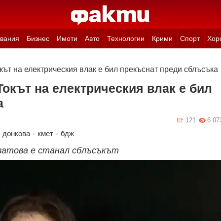
вания
Бизнес
Имоти
Авто
Технологии
Крими
Спорт
Хор
кът на електрическия влак е бил прекъснат преди сблъсъка
Токът на електрическия влак е бил
а
121
6 07
 донкова
-
кмет
-
бдж
 затова е станал сблъсъкът