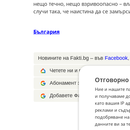
нещо течно, нещо взривоопасно – вла
случи така, че наистина да се замър
България
Новините на Fakti.bg – във
Facebook
Четете ни и в Google News Show
Отговорно
Абонамент за Факти.БГ в Google 
Ние и нашите п
Добавете Факти.БГ като предпоч
и получаваме д
като вашия IP 
реклами и съдъ
подобряване на
данните ви за т