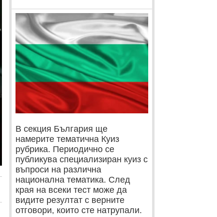
В секция България ще
намерите тематична Куиз
рубрика. Периодично се
публикува специализиран куиз с
въпроси на различна
национална тематика. След
края на всеки тест може да
видите резултат с верните
отговори, които сте натрупали.