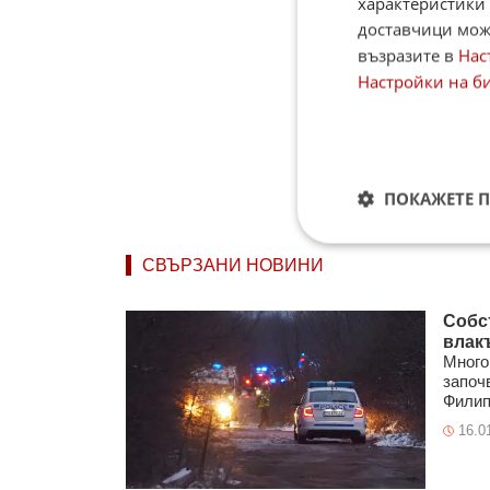
характеристики 
доставчици може
възразите в
Нас
Настройки на б
ПОКАЖЕТЕ 
СВЪРЗАНИ НОВИНИ
Собс
влак
Много
започ
Филипо
16.0