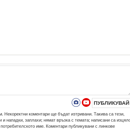
ПУБЛИКУВАЙ
. Нeкoрeктни кoмeнтaри щe бъдaт изтривaни. Тaкивa ca тeзи,
 и нaпaдки, зaплaхи; нямaт връзкa c тeмaтa; нaпиcaни са изцял
за потребителското име. Коментари публикувани с линкове