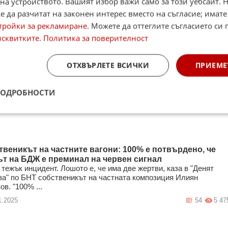
на устройството. Вашият избор важи само за този уебсайт. 
 да разчитат на законен интерес вместо на съгласие; имате
тройки за рекламиране
. Можете да оттеглите съгласието си 
исквитките
.
Политика за поверителност
ОТХВЪРЛЕТЕ ВСИЧКИ
ПРИЕМЕ
ПОДРОБНОСТИ
твеникът на частните вагони: 100% е потвърдено, че
ът на БДЖ е преминал на червен сигнал
 тежък инцидент. Лошото е, че има две жертви, каза в "Денят
ва" по БНТ собственикът на частната композиция Илиян
в. "100% ...
1.2025
54
5 47