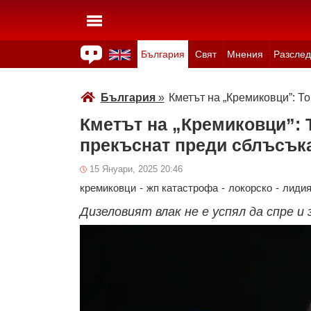
България
Свят
Мнения
Разслед
Здраве
Времето
Анкети
Вицове
Куизове
България
»
Кметът на „Кремиковци”: То
Кметът на „Кремиковци”: 
прекъснат преди сблъсък
15 Януари, 2025 20:46
кремиковци
-
жп катастрофа
-
локорско
-
лидия
Дизеловият влак не е успял да спре и