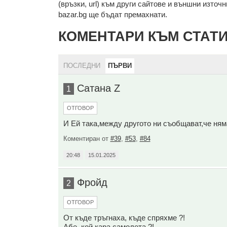
(връзки, url) към други сайтове и външни източниц
bazar.bg ще бъдат премахнати.
КОМЕНТАРИ КЪМ СТАТ
ПОСЛЕДНИ
ПЪРВИ
Сатана Z
1
ОТГОВОР
И Ей така,между другото ни съобщават,че ням
Коментиран от
#39
,
#53
,
#84
20:48
15.01.2025
Фройд
2
ОТГОВОР
От къде тръгнаха, къде спряхме ?!
Абе, кой кара самолета ?!