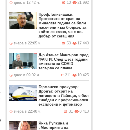
днес в 12:42 ч.
10
21 992
Проф. Близнашки:
Протестите от края на
миналата година са били
насочени към бюджет, за
който се казва, че е по-
добър от сегашния
вчера в 22:05 ч.
53
17 440
Д-р Атанас Мангъров пред
ФАКТИ: След шест години
сметката за COVID
тепърва се плаща
днес в 09:02 ч.
211
10 425
Германски прокурор:
Дронът, открит на
летището в Лайпциг, е бил
снабден с професионален
експлозив и детонатор
вчера в 22:48 ч.
31
8 410
o
Янка Рупкина и
„Мистерията на