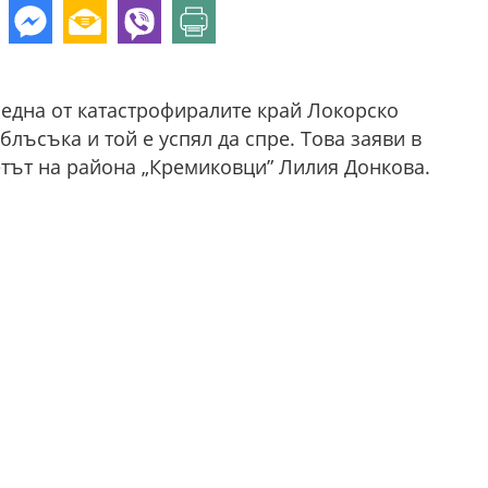
е една от катастрофиралите край Локорско
лъсъка и той е успял да спре. Това заяви в
тът на района „Кремиковци” Лилия Донкова.