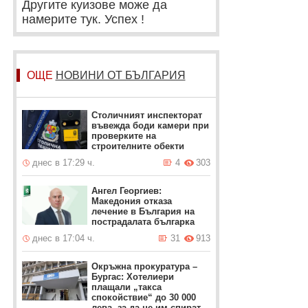
Другите куизове може да
намерите тук. Успех !
ОЩЕ
НОВИНИ ОТ БЪЛГАРИЯ
Столичният инспекторат
въвежда боди камери при
проверките на
строителните обекти
днес в 17:29 ч.
4
303
Ангел Георгиев:
Македония отказа
лечение в България на
пострадалата българка
днес в 17:04 ч.
31
913
Окръжна прокуратура –
Бургас: Хотелиери
плащали „такса
спокойствие“ до 30 000
лева, за да не им спират