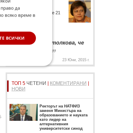
Някои
Татяна Дончева
 право да
Лидерът на Движение 21
по всяко време в
коментира пред bTV
изявите на Георги
Близнашки:
ТЕ ВСИЧКИ
“
Той се обича толкова, че
„
чак се ревнува.
23 Юни, 2015 г.
ТОП 5
ЧЕТЕНИ
|
КОМЕНТИРАНИ
|
НОВИ
Ректорът на НАТФИЗ
заменя Министъра на
образованието и науката
5
като лидер на
алтернативния
университетски синод