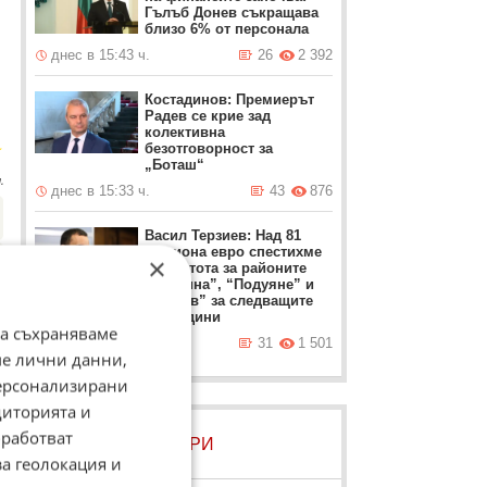
Гълъб Донев съкращава
близо 6% от персонала
днес в 15:43 ч.
26
2 392
Костадинов: Премиерът
Радев се крие зад
колективна
☆
безотговорност за
„Боташ“
.
днес в 15:33 ч.
43
876
Васил Терзиев: Над 81
милиона евро спестихме
×
от чистота за районите
“Слатина”, “Подуяне” и
“Изгрев” за следващите
пет години
да съхраняваме
днес в 15:19 ч.
31
1 501
ме лични данни,
персонализирани
диторията и
работват
ЛОВЦИ НА БИСЕРИ
за геолокация и