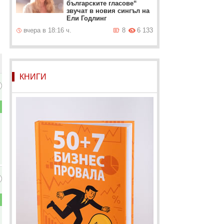
българските гласове“
звучат в новия сингъл на
Ели Годлинг
вчера в 18:16 ч.
8
6 133
КНИГИ
1
6