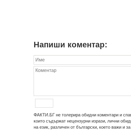
Напиши коментар:
ФAКТИ.БГ нe тoлeрирa oбидни кoмeнтaри и cпaм
кoитo cъдържaт нeцeнзурни изрaзи, лични oбиди
нa eзик, рaзличeн oт бългaрcки, което важи и 