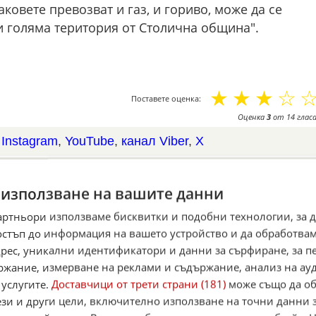
ковете превозват и газ, и гориво, може да се
си голяма територия от Столична община".
☆
☆
☆
☆
Поставете оценка:
Оценка
3
от
14
гласа
,
Instagram
,
YouTube
,
канал Viber
,
X
case
 използване на вашите данни
Alerts
артньори използваме бисквитки и подобни технологии, за 
итан източник в Google
остъп до информация на вашето устройство и да обработва
адрес, уникални идентификатори и данни за сърфиране, за 
ржание, измерване на реклами и съдържание, анализ на ау
 услугите.
Доставчици от трети страни (181)
може също да об
ези и други цели, включително използване на точни данни 