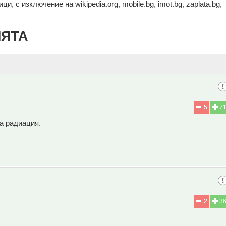
и, с изключение на wikipedia.org, mobile.bg, imot.bg, zaplata.bg,
ИЯТА
5
7
а радиация.
2
3