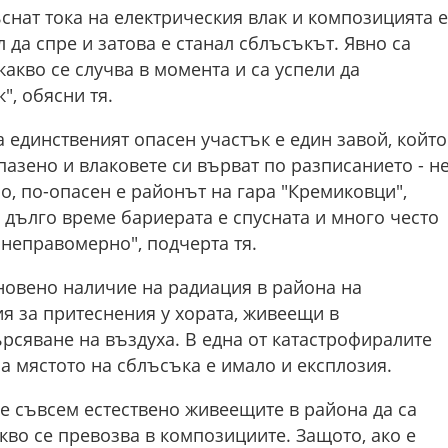
ъснат тока на електрическия влак и композицията е
л да спре и затова е станал сблъсъкът. Явно са
какво се случва в момента и са успели да
", обясни тя.
а единственият опасен участък е един завой, който
спазено и влаковете си върват по разписанието - н
о, по-опасен е районът на гара "Кремиковци",
 дълго време бариерата е спусната и много често
неправомерно", подчерта тя.
новено наличие на радиация в района на
я за притеснения у хората, живеещи в
рсяване на въздуха. В една от катастрофиралите
на мястото на сблъсъка е имало и експлозия.
е съвсем естествено живеещите в района да са
кво се превозва в композициите. Защото, ако е