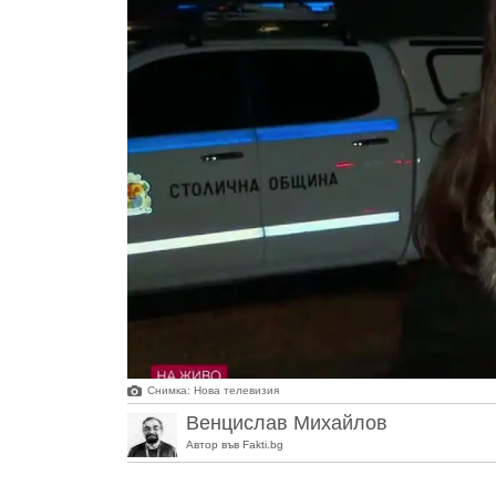
Снимка: Нова телевизия
Венцислав Михайлов
Автор във Fakti.bg