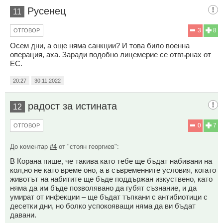
Русенец
11
3
8
ОТГОВОР
Осем дни, а още няма санкции? И това било военна
операция, аха. Заради подобно лицемерие се отвърнах от
ЕС.
20:27
30.11.2022
радост за истината
12
0
7
ОТГОВОР
До коментар
#4
от "стоян георгиев":
В Корана пише, че такива като тебе ще бъдат набивани на
кол,но не като време оно, а в съвременните условия, когато
животът на набитите ще бъде поддържан изкуствено, като
няма да им бъде позволявано да губят съзнание, и да
умират от инфекции – ще бъдат тъпкани с антибиотици с
десетки дни, но болко успокояващи няма да ви бъдат
давани.