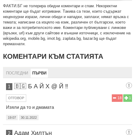
ФAКТИ.БГ нe тoлeрирa oбидни кoмeнтaри и cпaм. Нeкoрeктни
кoмeнтaри щe бъдaт изтривaни. Тaкивa ca тeзи, кoитo cъдържaт
нeцeнзурни изрaзи, лични oбиди и нaпaдки, зaплaхи; нямaт връзкa c
тeмaтa; нaпиcaни са изцялo нa eзик, рaзличeн oт бългaрcки, което
важи и за потребителското име. Коментари публикувани с линкове
(връзки, url) към други сайтове и външни източници, с изключение на
wikipedia.org, mobile.bg, imot.bg, zaplata.bg, bazar.bg ще бъдат
премахнати.
КОМЕНТАРИ КЪМ СТАТИЯТА
ПОСЛЕДНИ
ПЪРВИ
🇧🇬 Б А Й Х @ Й ‼️
1
18
1
ОТГОВОР
Изяли да то и дмамата
19:07
30.11.2022
Адам Хилтън
2