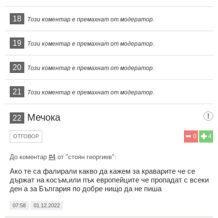
18
Този коментар е премахнат от модератор.
19
Този коментар е премахнат от модератор.
20
Този коментар е премахнат от модератор.
21
Този коментар е премахнат от модератор.
Мечока
22
0
4
ОТГОВОР
До коментар
#4
от "стоян георгиев":
Ако те са фалирали какво да кажем за краварите че се
държат на косъм,или пък европейците че пропадат с всеки
ден а за България по добре нищо да не пиша
07:58
01.12.2022