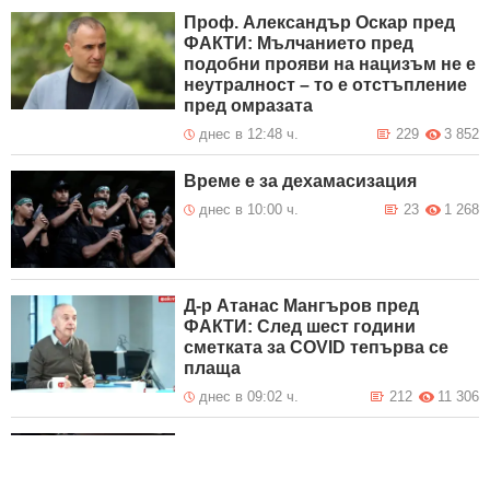
Проф. Александър Оскар пред
ФАКТИ: Мълчанието пред
подобни прояви на нацизъм не е
неутралност – то е отстъпление
пред омразата
днес в 12:48 ч.
229
3 852
Време е за дехамасизация
днес в 10:00 ч.
23
1 268
Д-р Атанас Мангъров пред
ФАКТИ: След шест години
сметката за COVID тепърва се
плаща
днес в 09:02 ч.
212
11 306
В България: Няма фентанил,
няма проблем?