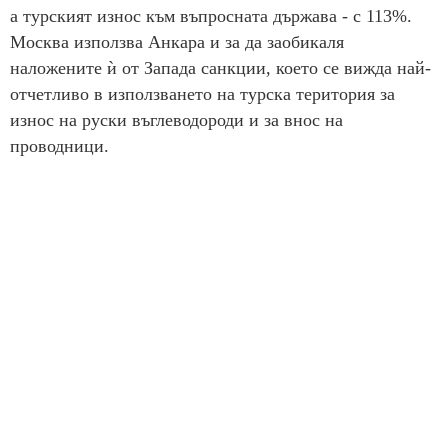
а турският износ към въпросната държава - с 113%.
Москва използва Анкара и за да заобикаля
наложените ѝ от Запада санкции, което се вижда най-
отчетливо в използването на турска територия за
износ на руски въглеводороди и за внос на
проводници.