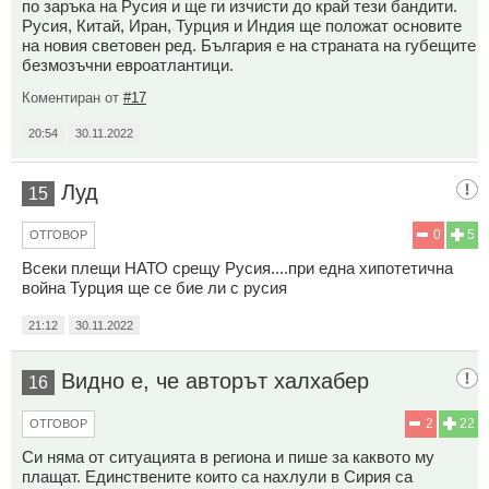
по заръка на Русия и ще ги изчисти до край тези бандити.
Русия, Китай, Иран, Турция и Индия ще положат основите
на новия световен ред. България е на страната на губещите
безмозъчни евроатлантици.
Коментиран от
#17
20:54
30.11.2022
Луд
15
0
5
ОТГОВОР
Всеки плещи НАТО срещу Русия....при една хипотетична
война Турция ще се бие ли с русия
21:12
30.11.2022
Видно е, че авторът халхабер
16
2
22
ОТГОВОР
Си няма от ситуацията в региона и пише за каквото му
плащат. Единствените които са нахлули в Сирия са