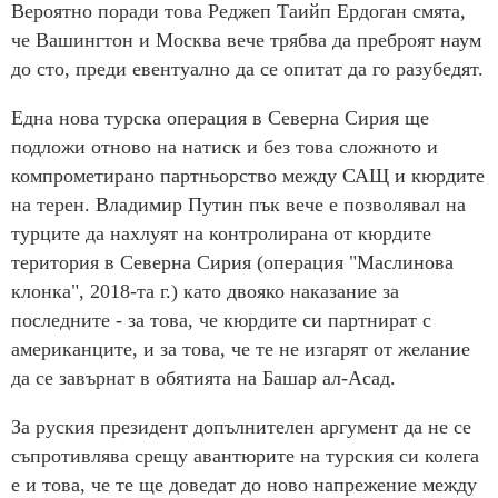
Вероятно поради това Реджеп Таийп Ердоган смята,
че Вашингтон и Москва вече трябва да преброят наум
до сто, преди евентуално да се опитат да го разубедят.
Една нова турска операция в Северна Сирия ще
подложи отново на натиск и без това сложното и
компрометирано партньорство между САЩ и кюрдите
на терен. Владимир Путин пък вече е позволявал на
турците да нахлуят на контролирана от кюрдите
територия в Северна Сирия (операция "Маслинова
клонка", 2018-та г.) като двояко наказание за
последните - за това, че кюрдите си партнират с
американците, и за това, че те не изгарят от желание
да се завърнат в обятията на Башар ал-Асад.
За руския президент допълнителен аргумент да не се
съпротивлява срещу авантюрите на турския си колега
е и това, че те ще доведат до ново напрежение между