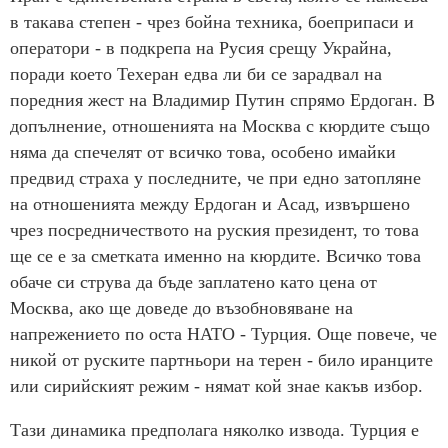
в такава степен - чрез бойна техника, боеприпаси и
оператори - в подкрепа на Русия срещу Украйна,
поради което Техеран едва ли би се зарадвал на
поредния жест на Владимир Путин спрямо Ердоган. В
допълнение, отношенията на Москва с кюрдите също
няма да спечелят от всичко това, особено имайки
предвид страха у последните, че при едно затопляне
на отношенията между Ердоган и Асад, извършено
чрез посредничеството на руския президент, то това
ще се е за сметката именно на кюрдите. Всичко това
обаче си струва да бъде заплатено като цена от
Москва, ако ще доведе до възобновяване на
напрежението по оста НАТО - Турция. Още повече, че
никой от руските партньори на терен - било иранците
или сирийският режим - нямат кой знае какъв избор.
Тази динамика предполага няколко извода. Турция е