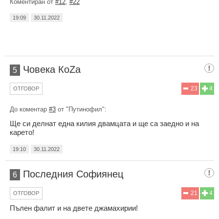
Коментиран от
#12
,
#22
19:09
30.11.2022
Човека КоZа
5
23
4
ОТГОВОР
До коментар
#3
от "Путинофил":
Ще си делнат една килия двамцата и ще са заедно и на
карето!
19:10
30.11.2022
Последния Софиянец
6
21
4
ОТГОВОР
Пълен фалит и на двете джамахирии!