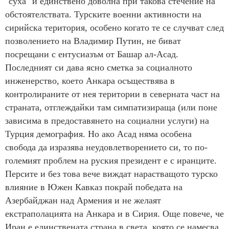
"суха" и единствено доволна при такова стечение на
обстоятелствата. Турските военни активности на
сирийска територия, особено когато те се случват след
позволението на Владимир Путин, не биват
посрещани с ентусиазъм от Башар ал-Асад.
Последният си дава ясно сметка за социалното
инженерство, което Анкара осъществява в
контролираните от нея територии в северната част на
страната, отглеждайки там симпатизираща (или поне
зависима в предоставянето на социални услуги) на
Турция демография. Но ако Асад няма особена
свобода да изразява неудовлетворението си, то по-
големият проблем на руския президент е с иранците.
Персите и без това вече виждат нарастващото турско
влияние в Южен Кавказ покрай победата на
Азербайджан над Армения и не желаят
екстраполацията на Анкара и в Сирия. Още повече, че
Иран е единствената страна в света, която се намесва