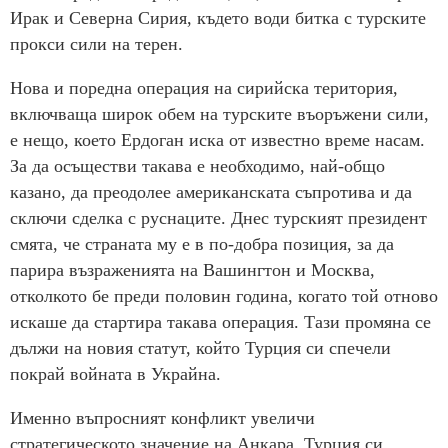
Ирак и Северна Сирия, където води битка с турските
прокси сили на терен.
Нова и поредна операция на сирийска територия,
включваща широк обем на турските въоръжени сили,
е нещо, което Ердоган иска от известно време насам.
За да осъществи такава е необходимо, най-общо
казано, да преодолее американската съпротива и да
сключи сделка с руснаците. Днес турският президент
смята, че страната му е в по-добра позиция, за да
парира възраженията на Вашингтон и Москва,
отколкото бе преди половин година, когато той отново
искаше да стартира такава операция. Тази промяна се
дължи на новия статут, който Турция си спечели
покрай войната в Украйна.
Именно въпросният конфликт увеличи
стратегическото значение на Анкара. Турция си