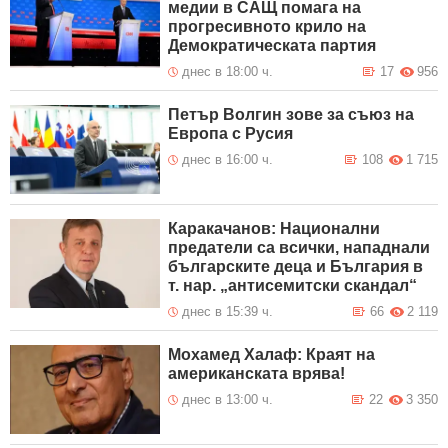
медии в САЩ помага на
прогресивното крило на
Демократическата партия
днес в 18:00 ч.
17
956
Петър Волгин зове за съюз на
Европа с Русия
днес в 16:00 ч.
108
1 715
Каракачанов: Национални
предатели са всички, нападнали
българските деца и България в
т. нар. „антисемитски скандал“
днес в 15:39 ч.
66
2 119
Мохамед Халаф: Краят на
американската врява!
днес в 13:00 ч.
22
3 350