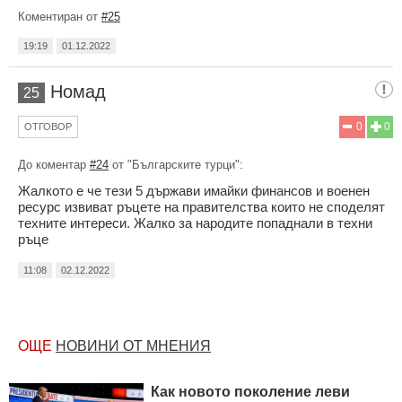
Коментиран от
#25
19:19
01.12.2022
Номад
25
0
0
ОТГОВОР
До коментар
#24
от "Българските турци":
Жалкото е че тези 5 държави имайки финансов и военен
ресурс извиват ръцете на правителства които не споделят
техните интереси. Жалко за народите попаднали в техни
ръце
11:08
02.12.2022
ОЩЕ
НОВИНИ ОТ МНЕНИЯ
Как новото поколение леви