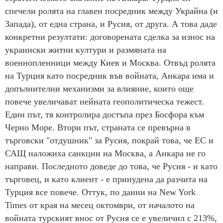
спечели ролята на главен посредник между Украйна (и
Запада), от една страна, и Русия, от друга. А това даде
конкретни резултати: договорената сделка за износ на
украински житни култури и размяната на
военнопленници между Киев и Москва. Отвъд ролята
на Турция като посредник във войната, Анкара има и
допълнителни механизми за влияние, които още
повече увеличават нейната геополитическа тежест.
Един път, тя контролира достъпа през Босфора към
Черно Море. Втори път, страната се превърна в
търговски "отдушник" за Русия, покрай това, че ЕС и
САЩ наложиха санкции на Москва, а Анкара не го
направи. Последното доведе до това, че Русия - и като
търговец, и като клиент - е принудена да разчита на
Турция все повече. Оттук, по данни на New York
Times от края на месец октомври, от началото на
войната турският внос от Русия се е увеличил с 213%,