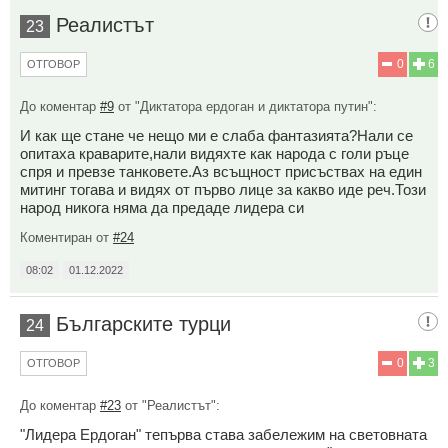
Реалистът
23
0
6
ОТГОВОР
До коментар
#9
от "Диктатора ердоган и диктатора путин":
И как ще стане че нещо ми е слаба фантазията?Нали се
опитаха краварите,нали видяхте как народа с голи ръце
спря и превзе танковете.Аз всъщност присъствах на един
митинг тогава и видях от първо лице за какво иде реч.Този
народ никога няма да предаде лидера си
Коментиран от
#24
08:02
01.12.2022
Българските турци
24
0
3
ОТГОВОР
До коментар
#23
от "Реалистът":
"Лидера Ердоган" тепърва става забележим на световната