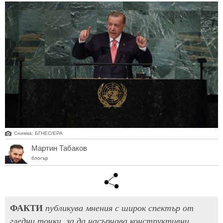
Снимка: БГНЕС/ЕРА
Мартин Табаков
блогър
ФАКТИ
публикува мнения с широк спектър от
гледни точки, за да насърчава конструктивни