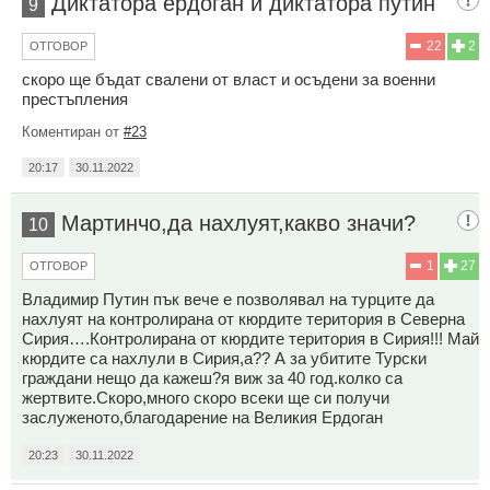
Диктатора ердоган и диктатора путин
9
22
2
ОТГОВОР
скоро ще бъдат свалени от власт и осъдени за военни
престъпления
Коментиран от
#23
20:17
30.11.2022
Мартинчо,да нахлуят,какво значи?
10
1
27
ОТГОВОР
Владимир Путин пък вече е позволявал на турците да
нахлуят на контролирана от кюрдите територия в Северна
Сирия….Контролирана от кюрдите територия в Сирия!!! Май
кюрдите са нахлули в Сирия,а?? А за убитите Турски
граждани нещо да кажеш?я виж за 40 год.колко са
жертвите.Скоро,много скоро всеки ще си получи
заслуженото,благодарение на Великия Ердоган
20:23
30.11.2022