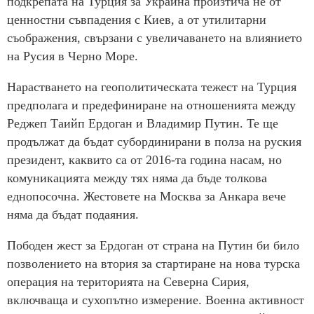
подкрепата на Турция за Украйна произтича не от
ценностни съвпадения с Киев, а от утилитарни
съображения, свързани с увеличаването на влиянието
на Русия в Черно Море.
Нарастването на геополитическата тежест на Турция
предполага и предефиниране на отношенията между
Реджеп Таийп Ердоган и Владимир Путин. Те ще
продължат да бъдат субординирани в полза на руския
президент, каквито са от 2016-та година насам, но
комуникацията между тях няма да бъде толкова
еднопосочна. Жестовете на Москва за Анкара вече
няма да бъдат подаяния.
Пободен жест за Ердоган от страна на Путин би било
позволението на втория за стартиране на нова турска
операция на територията на Северна Сирия,
включваща и сухопътно измерение. Военна активност