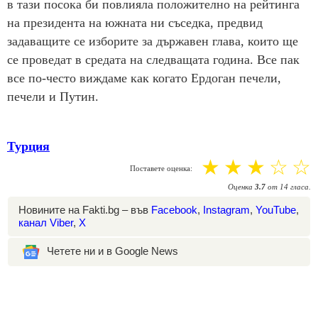
в тази посока би повлияла положително на рейтинга
на президента на южната ни съседка, предвид
задаващите се изборите за държавен глава, които ще
се проведат в средата на следващата година. Все пак
все по-често виждаме как когато Ердоган печели,
печели и Путин.
Турция
☆
☆
☆
☆
☆
Поставете оценка:
Оценка
3.7
от
14
гласа.
Новините на Fakti.bg – във
Facebook
,
Instagram
,
YouTube
,
канал Viber
,
X
Четете ни и в Google News