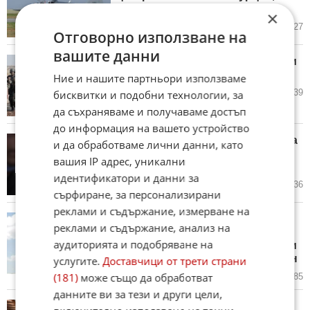
пилотът е оцелял
×
06.12.2022
31
2 727
Отговорно използване на
вашите данни
Срещата на годината! Ердоган и
Асад ще преговарят в Москва?
Ние и нашите партньори използваме
02.12.2022
27
3 239
бисквитки и подобни технологии, за
да съхраняваме и получаваме достъп
до информация на вашето устройство
Предупреждение: Избягвайте да
и да обработваме лични данни, като
пътувате до Турция поради
вашия IP адрес, уникални
възможни терористични атаки
идентификатори и данни за
30.11.2022
3
3 236
сърфиране, за персонализирани
реклами и съдържание, измерване на
Затишие пред буря в Сирия!
реклами и съдържание, анализ на
Подкрепяните от САЩ сили
аудиторията и подобряване на
поискаха Вашингтон да отправи
по-силно послание към Ердоган
услугите.
Доставчици от трети страни
(181)
може също да обработват
29.11.2022
24
2 485
данните ви за тези и други цели,
Сирийските кюрди спряха