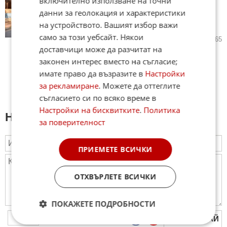
включително използване на точни
борбата срещу "Ислямска
данни за геолокация и характеристики
държава", готвят се за война с
на устройството. Вашият избор важи
Турция
само за този уебсайт. Някои
27.11.2022
28
5 965
доставчици може да разчитат на
законен интерес вместо на съгласие;
имате право да възразите в
Настройки
за рекламиране
. Можете да оттеглите
съгласието си по всяко време в
Настройки на бисквитките
.
Политика
Напиши коментар:
за поверителност
ПРИЕМЕТЕ ВСИЧКИ
ОТХВЪРЛЕТЕ ВСИЧКИ
ПОКАЖЕТЕ ПОДРОБНОСТИ
ПУБЛИКУВАЙ