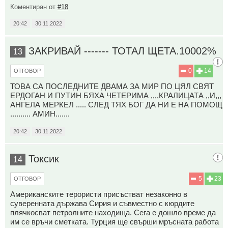
Коментиран от
#18
20:42
30.11.2022
ЗАКРИВАЙ ------- ТОТАЛ ЩЕТА.10002%
13
0
14
ОТГОВОР
ТОВА СА ПОСЛЕДНИТЕ ДВАМА ЗА МИР ПО ЦЯЛ СВЯТ
ЕРДОГАН И ПУТИН БЯХА ЧЕТЕРИМА ,,,,КРАЛИЦАТА ,,И,,,
АНГЕЛА МЕРКЕЛ ..... СЛЕД ТЯХ БОГ ДА НИ Е НА ПОМОЩ
.......... АМИН.......
20:42
30.11.2022
Токсик
14
5
23
ОТГОВОР
Американските терористи присъстват незаконно в
суверенната държава Сирия и съвместно с кюрдите
плячкосват петролните находища. Сега е дошло време да
им се връчи сметката. Турция ще свърши мръсната работа