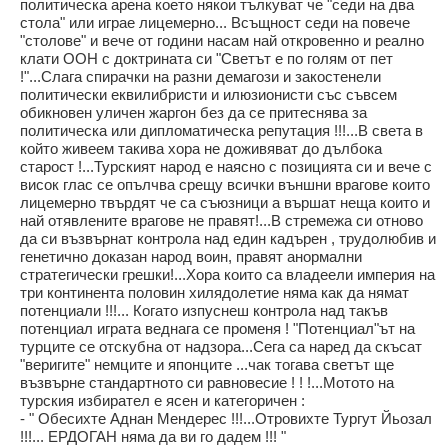
политическа арена което някои тълкуват че "седи на два
стола" или играе лицемерно... Всъщност седи на повече
"столове" и вече от години насам най откровенно и реално
клати ООН с доктрината си "Светът е по голям от пет
!"...Слага спирачки на разни демагози и закостенели
политически еквилибристи и илюзионисти със съвсем
обикновен уличен жаргон без да се притеснява за
политическа или дипломатическа репутация !!!...В света в
който живеем такива хора не доживяват до дълбока
старост !...Турският народ е наясно с позицията си и вече с
висок глас се опълчва срещу всички външни врагове които
лицемерно твърдят че са съюзници а вършат неща които и
най отявлените врагове не правят!...В стремежа си отново
да си възвърнат контрола над един кадърен , трудолюбив и
генетично доказан народ воин, правят анормални
стратегически грешки!...Хора които са владеели империя на
три континента половин хилядолетие няма как да нямат
потенциали !!!... Когато изпуснеш контрола над такъв
потенциал играта веднага се променя ! "Потенциал"ът на
турците се отскубна от надзора...Сега са наред да скъсат
"веригите" немците и японците ...чак тогава светът ще
възвърне стандартното си равновесие ! ! !...Мотото на
турския избирател е ясен и категоричен :
- " Обесихте Аднан Мендерес !!!...Отровихте Тургут Йьозал
!!!... ЕРДОГАН няма да ви го дадем !!! "