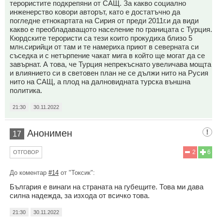
терористите подкрепяни от САЩ. За какво социално
инженерство ковори авторът, като е достатъчно да
погледне етнокартата на Сирия от преди 2011г.и да види
какво е преобладаващото население по границата с Турция.
Кюрдските терористи са тези които прокудиха близо 5
млн.сирийци от там и те намериха приют в северната си
съседка и с нетърпение чакат мига в който ще могат да се
завърнат. А това, че Турция непрекъснато увеличава мощта
и влиянието си в световен план не се дължи нито на Русия
нито на САЩ, а плод на далновидната турска външна
политика.
21:30
30.11.2022
Анонимен
17
2
6
ОТГОВОР
До коментар
#14
от "Токсик":
България е винаги на страната на губещите. Това ми дава
силна надежда, за изхода от всичко това.
21:30
30.11.2022