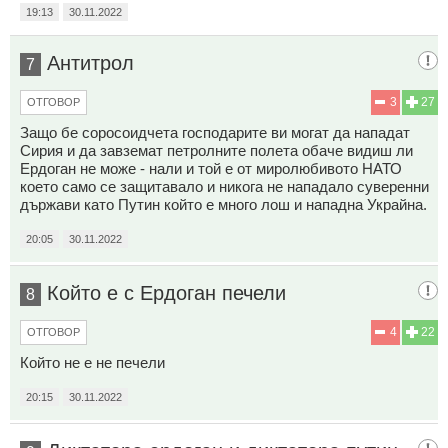
19:13
30.11.2022
Антитрол
7
3
27
ОТГОВОР
Защо бе соросоидчета господарите ви могат да нападат
Сирия и да завземат петролните полета обаче видиш ли
Ердоган не може - нали и той е от миролюбивото НАТО
което само се защитавало и никога не нападало суверенни
държави като Путин който е много лош и нападна Украйна.
20:05
30.11.2022
Който е с Ердоган печели
8
4
22
ОТГОВОР
Който не е не печели
20:15
30.11.2022