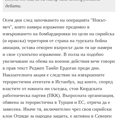
дебати.
Осем дни след започването на операцията "Нокът-
меч", която намира изражение предимно в
извършването на бомбардировки по цели на сирийска
(и иракска) територия от страна на турската бойна
авиация, остава отворен въпросът дали тя ще намери
и свое сухопътно изражение. В полза на подобно
увеличаване на обема на военни действия вече говори
в прав текст Реджеп Таийп Ердоган преди дни.
Наказателната акция е следствие на извършените
терористични атентати в Истанбул, зад които, според
властите от южната ни съседка, стои Кюрдската
работническа партия (ПКК). Въпросната организация,
обявена за терористична в Турция и ЕС, отрича да е
замесена. Иначе тя, включително чрез своя сирийски
клон Отряди за народна защита, е активна в Северен