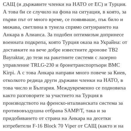
САЩ (и държавите членки на НАТО от ЕС) и Турция.
А това би се случило на фона на ситуация, в която, за
първи път от много време, се появяваше, пък било и
мижава, светлина в тунела спрямо ситуирането на
Анкара в Алианса. За подобен оптимизъм допринесе
военната подкрепа, която Турция оказа на Украйна: от
доставките на вече добре известните дронове TB2
Bayraktar, до тези на ракетните системи с лазерно
управление TRLG-230 и бронетранспортьори BMC
Kirpi. А с това Анкара направи много повече за Киев,
отколкото редица други държави членки на НАТО, в
това число и България. Междувременно се подновиха
както разговорите за участието на Турция в
производството на френско-италианската система за
противовъздушна отбрана SAMP/T, така и за
придобиването от страна на Анкара на десетки
изтребители F-16 Block 70 Viper от САЩ (както и на