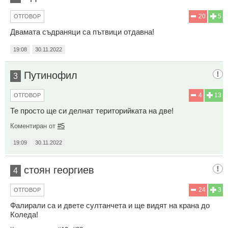
20
5
ОТГОВОР
Двамата съдраняци са пътвици отдавна!
19:08
30.11.2022
Путинофил
3
4
13
ОТГОВОР
Те просто ще си делнат територийката на две!
Коментиран от
#5
19:09
30.11.2022
стоян георгиев
4
24
3
ОТГОВОР
Фалирали са и двете султанчета и ще видят на крана до
Коледа!