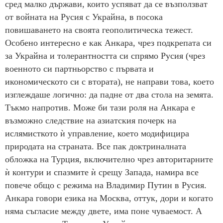
сред малко държави, които успяват да се възползват
от войната на Русия с Украйна, в посока
повишаването на своята геополитическа тежест.
Особено интересно е как Анкара, чрез подкрепата си
за Украйна и толерантността си спрямо Русия (чрез
военното си партньорство с първата и
икономическото си с втората), не направи това, което
изглеждаше логично: да падне от два стола на земята.
Тъкмо напротив. Може би тази роля на Анкара е
възможно следствие на азиатския почерк на
ислямисткото ѝ управление, което модифицира
природата на страната. Все пак доктриналната
обложка на Турция, включително чрез авторитарните
ѝ контури и спазмите ѝ срещу Запада, намира все
повече общо с режима на Владимир Путин в Русия.
Анкара говори езика на Москва, оттук, дори и когато
няма съгласие между двете, има поне чуваемост. А