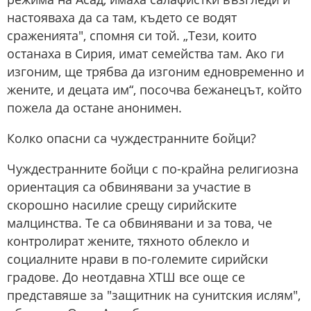
настояваха да са там, където се водят
сраженията", спомня си той. „Тези, които
останаха в Сирия, имат семейства там. Ако ги
изгоним, ще трябва да изгоним едновременно и
жените, и децата им“, посочва бежанецът, който
пожела да остане анонимен.
Колко опасни са чуждестранните бойци?
Чуждестранните бойци с по-крайна религиозна
ориентация са обвинявани за участие в
скорошно насилие срещу сирийските
малцинства. Те са обвинявани и за това, че
контролират жените, тяхното облекло и
социалните нрави в по-големите сирийски
градове. До неотдавна ХТШ все още се
представяше за "защитник на сунитския ислям",