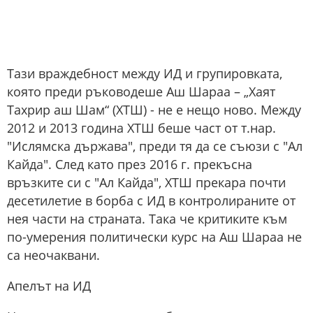
Тази враждебност между ИД и групировката,
която преди ръководеше Аш Шараа – „Хаят
Тахрир аш Шам“ (ХТШ) - не е нещо ново. Между
2012 и 2013 година ХТШ беше част от т.нар.
"Ислямска държава", преди тя да се съюзи с "Ал
Кайда". След като през 2016 г. прекъсна
връзките си с "Ал Кайда", ХТШ прекара почти
десетилетие в борба с ИД в контролираните от
нея части на страната. Така че критиките към
по-умерения политически курс на Аш Шараа не
са неочаквани.
Апелът на ИД