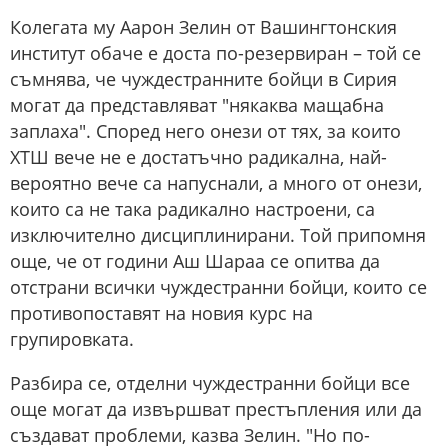
Колегата му Аарон Зелин от Вашингтонския
институт обаче е доста по-резервиран – той се
съмнява, че чуждестранните бойци в Сирия
могат да представляват "някаква мащабна
заплаха". Според него онези от тях, за които
ХТШ вече не е достатъчно радикална, най-
вероятно вече са напуснали, а много от онези,
които са не така радикално настроени, са
изключително дисциплинирани. Той припомня
още, че от години Аш Шараа се опитва да
отстрани всички чуждестранни бойци, които се
противопоставят на новия курс на
групировката.
Разбира се, отделни чуждестранни бойци все
още могат да извършват престъпления или да
създават проблеми, казва Зелин. "Но по-