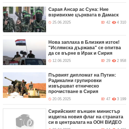
Сарая Ансар ас Суна: Ние
взривихме църквата в Дамаск
25.06.2025
42
4 310
Нова заплаха в Близкия изток!
"Ислямска държава" се опитва
да се върне в Ирак и Сирия
12.06.2025
29
2 958
Първият дипломат на Путин:
Радикални групировки
извършват етническо
прочистване в Сирия
20.05.2025
47
3 199
Сирийският външен министър
издигна новия флаг на страната
си в централата на ООН ВИДЕО