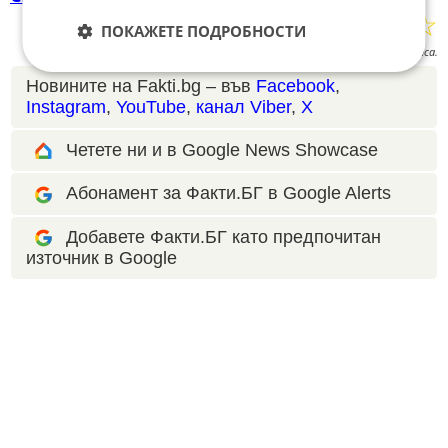
☆
☆
☆
☆
☆
Поставете оценка:
ПОКАЖЕТЕ ПОДРОБНОСТИ
Оценка
3.3
от
3
гласа.
Новините на Fakti.bg – във
Facebook
,
Instagram
,
YouTube
,
канал Viber
,
X
Четете ни и в Google News Showcase
Абонамент за Факти.БГ в Google Alerts
Добавете Факти.БГ като предпочитан
източник в Google