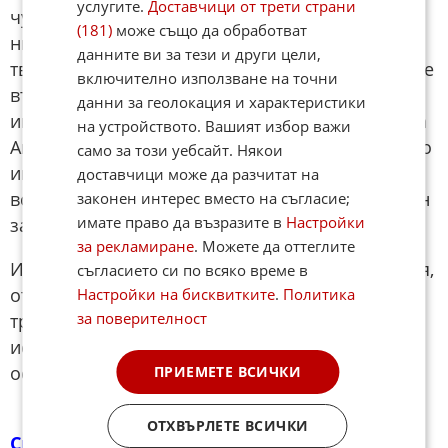
услугите.
Доставчици от трети страни
чуждестранните бойци не представляват
(181)
може също да обработват
никаква заплаха за други държави, че те са
данните ви за тези и други цели,
твърде малко, за да окажат значително влияние
включително използване на точни
върху новата сирийска армия, и че те така или
данни за геолокация и характеристики
иначе са лоялни към новата администрация на
на устройството. Вашият избор важи
Аш Шараа. Експерти твърдят, че интегрирането
само за този уебсайт. Някои
им в новите сирийски сили за сигурност
доставчици може да разчитат на
всъщност може да се окаже най-добрият начин
законен интерес вместо на съгласие;
имате право да възразите в
Настройки
за справяне с тях.
за рекламиране
. Можете да оттеглите
И все пак, заключава Зелин, "от всички искания,
съгласието си по всяко време в
отправени от САЩ, това вероятно е най-
Настройки на бисквитките
.
Политика
за поверителност
трудното за Сирия. Не мисля, че те наистина
искат да се откажат от чуждестранните бойци,
освен ако не правят нещо незаконно.“
ПРИЕМЕТЕ ВСИЧКИ
ОТХВЪРЛЕТЕ ВСИЧКИ
Сирия