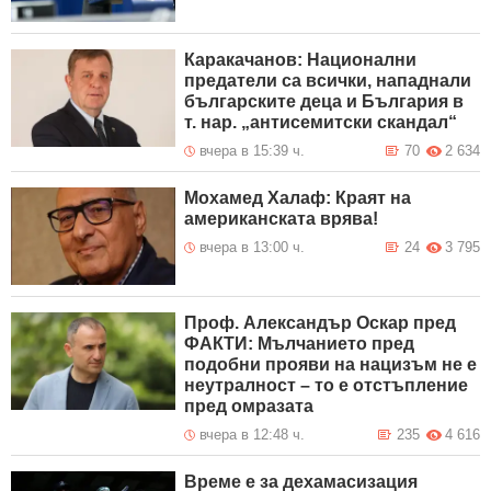
Каракачанов: Национални
предатели са всички, нападнали
българските деца и България в
т. нар. „антисемитски скандал“
вчера в 15:39 ч.
70
2 634
Мохамед Халаф: Краят на
американската врява!
вчера в 13:00 ч.
24
3 795
Проф. Александър Оскар пред
ФАКТИ: Мълчанието пред
подобни прояви на нацизъм не е
неутралност – то е отстъпление
пред омразата
вчера в 12:48 ч.
235
4 616
Време е за дехамасизация