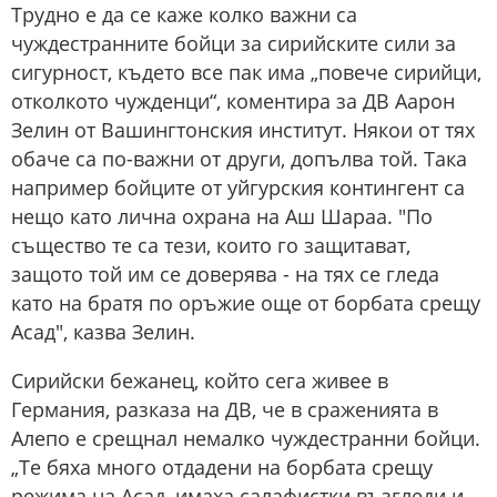
Трудно е да се каже колко важни са
чуждестранните бойци за сирийските сили за
сигурност, където все пак има „повече сирийци,
отколкото чужденци“, коментира за ДВ Аарон
Зелин от Вашингтонския институт. Някои от тях
обаче са по-важни от други, допълва той. Така
например бойците от уйгурския контингент са
нещо като лична охрана на Аш Шараа. "По
същество те са тези, които го защитават,
защото той им се доверява - на тях се гледа
като на братя по оръжие още от борбата срещу
Асад", казва Зелин.
Сирийски бежанец, който сега живее в
Германия, разказа на ДВ, че в сраженията в
Алепо е срещнал немалко чуждестранни бойци.
„Те бяха много отдадени на борбата срещу
режима на Асад, имаха салафистки възгледи и