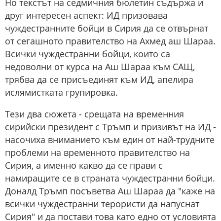
Но текстът на седмичния бюлетин съдържа и
друг интересен аспект: ИД призовава
чуждестранните бойци в Сирия да се отвърнат
от сегашното правителство на Ахмед аш Шараа.
Всички чуждестранни бойци, които са
недоволни от курса на Аш Шараа към САЩ,
трябва да се присъединят към ИД, апелира
ислямистката групировка.
Тези два сюжета - срещата на временния
сирийски президент с Тръмп и призивът на ИД -
насочиха вниманието към един от най-трудните
проблеми на временното правителство на
Сирия, а именно какво да се прави с
намиращите се в страната чуждестранни бойци.
Доналд Тръмп посъветва Аш Шараа да "каже на
всички чуждестранни терористи да напуснат
Сирия" и да постави това като едно от условията