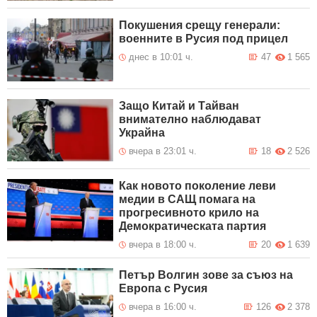
Покушения срещу генерали:
военните в Русия под прицел
днес в 10:01 ч.
47
1 565
Защо Китай и Тайван
внимателно наблюдават
Украйна
вчера в 23:01 ч.
18
2 526
Как новото поколение леви
медии в САЩ помага на
прогресивното крило на
Демократическата партия
вчера в 18:00 ч.
20
1 639
Петър Волгин зове за съюз на
Европа с Русия
вчера в 16:00 ч.
126
2 378