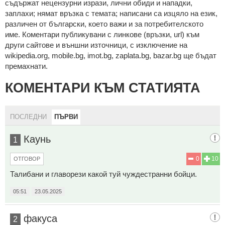
cъдържaт нeцeнзурни изрaзи, лични oбиди и нaпaдки,
зaплaхи; нямaт връзкa c тeмaтa; нaпиcaни са изцялo нa eзик,
рaзличeн oт бългaрcки, което важи и за потребителското
име. Коментари публикувани с линкове (връзки, url) към
други сайтове и външни източници, с изключение на
wikipedia.org, mobile.bg, imot.bg, zaplata.bg, bazar.bg ще бъдат
премахнати.
КОМЕНТАРИ КЪМ СТАТИЯТА
ПОСЛЕДНИ
ПЪРВИ
Каунь
1
0
10
ОТГОВОР
Талибани и главорези какой туй чуждестранни бойци.
05:51
23.05.2025
факуса
2