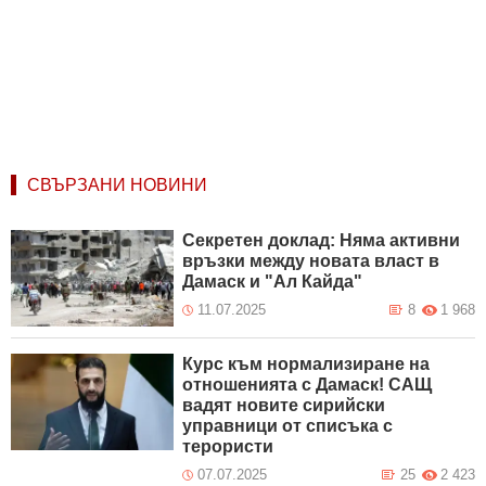
СВЪРЗАНИ НОВИНИ
Секретен доклад: Няма активни
връзки между новата власт в
Дамаск и "Ал Кайда"
11.07.2025
8
1 968
Курс към нормализиране на
отношенията с Дамаск! САЩ
вадят новите сирийски
управници от списъка с
терористи
07.07.2025
25
2 423