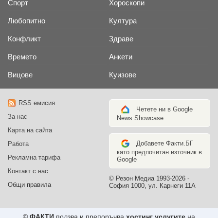
Спорт
Хороскопи
Любопитно
Култура
Конфликт
Здраве
Времето
Анкети
Вицове
Куизове
RSS емисия
Четете ни в Google
За нас
News Showcase
Карта на сайта
Добавете Факти.БГ
Работа
като предпочитан източник в
Рекламна тарифа
Google
Контакт с нас
© Резон Медиа 1993-2026 -
Общи правила
София 1000, ул. Карнеги 11А
©
ФАКТИ
ползва и препоръчва
хостинг услугите
на