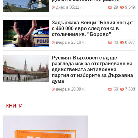
днес в 05:11 ч.
29
9 549
Задържаха Венци "Белия негър"
с 460 000 евро след гонка в
столичния кв. "Борово"
вчера в 23:10 ч.
40
8 077
Руският Върховен съд ще
разгледа иск за отстраняване на
единствената антивоенна
партия от изборите за Държавна
дума
вчера в 20:39 ч.
60
7 608
КНИГИ