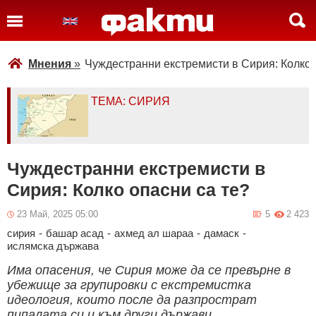
Мнения
»
Чуждестранни екстремисти в Сирия: Колко 
ТЕМА: СИРИЯ
Чуждестранни екстремисти в
Сирия: Колко опасни са те?
23 Май, 2025 05:00
5
2 423
сирия
-
башар асад
-
ахмед ал шараа
-
дамаск
-
ислямска държава
Има опасения, че Сирия може да се превърне в
убежище за групировки с екстремистка
идеология, които после да разпрострат
пипалата си и към други държави