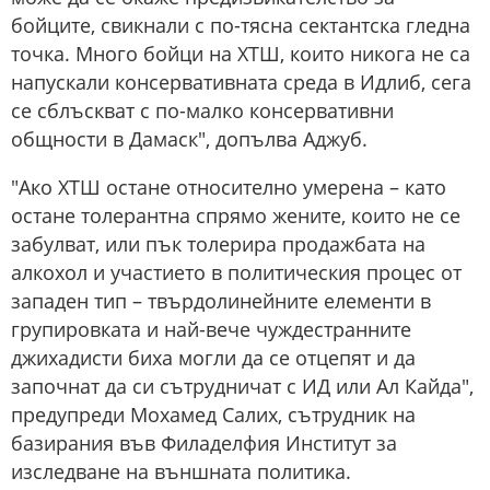
бойците, свикнали с по-тясна сектантска гледна
точка. Много бойци на ХТШ, които никога не са
напускали консервативната среда в Идлиб, сега
се сблъскват с по-малко консервативни
общности в Дамаск", допълва Аджуб.
"Ако ХТШ остане относително умерена – като
остане толерантна спрямо жените, които не се
забулват, или пък толерира продажбата на
алкохол и участието в политическия процес от
западен тип – твърдолинейните елементи в
групировката и най-вече чуждестранните
джихадисти биха могли да се отцепят и да
започнат да си сътрудничат с ИД или Ал Кайда",
предупреди Мохамед Салих, сътрудник на
базирания във Филаделфия Институт за
изследване на външната политика.