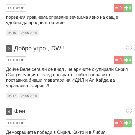
0
4
ОТГОВОР
поредния ирак,нема оправяне вече,ама явно на сащ е
удобно да продават оръжие
08:15
23.05.2025
Добро утро , DW !
3
0
4
ОТГОВОР
Дойче Веле сега ли се видя , че армиите окупирали Сирия
(Сащ и Турция) , след преврата , който направиха ,
поставиха бивши главатари на ИДИЛ и Ал Кайда да
управляват Сирия ?!
08:17
23.05.2025
Фен
4
0
2
ОТГОВОР
Демокрацията победи в Сирия. Както и в Либия,