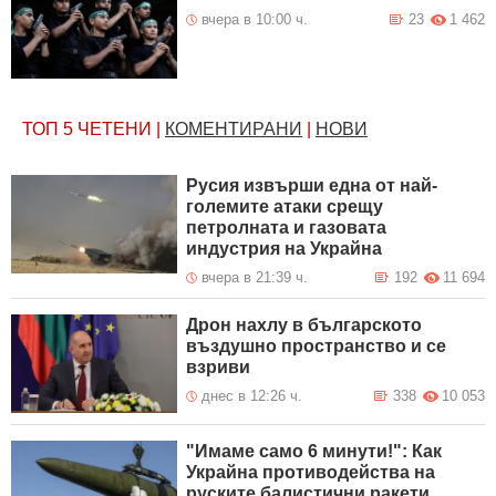
вчера в 10:00 ч.
23
1 462
ТОП 5
ЧЕТЕНИ
|
КОМЕНТИРАНИ
|
НОВИ
Русия извърши една от най-
големите атаки срещу
петролната и газовата
индустрия на Украйна
вчера в 21:39 ч.
192
11 694
Дрон нахлу в българското
въздушно пространство и се
взриви
днес в 12:26 ч.
338
10 053
"Имаме само 6 минути!": Как
Украйна противодейства на
руските балистични ракети