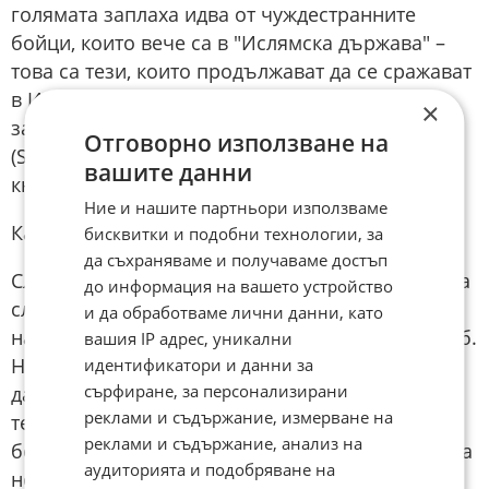
голямата заплаха идва от чуждестранните
бойци, които вече са в "Ислямска държава" –
това са тези, които продължават да се сражават
в Източна Сирия, както и тези, които са
×
задържани от Сирийските демократични сили
Отговорно използване на
(SDF) в лагерите, управлявани от сирийските
вашите данни
кюрди.
Ние и нашите партньори използваме
Какво следва за чуждестранните бойци?
бисквитки и подобни технологии, за
да съхраняваме и получаваме достъп
След срещата на Аш Шараа с Тръмп се появиха
до информация на вашето устройство
слухове, че сирийските сили за сигурност са
и да обработваме лични данни, като
нахлули в бази на чуждестранни бойци в Идлиб.
вашия IP адрес, уникални
Но местни наблюдатели казват, че не е ясно
идентификатори и данни за
сърфиране, за персонализирани
дали това са били само слухове, политически
реклами и съдържание, измерване на
театър или истина. Репресиите срещу подобни
реклами и съдържание, анализ на
бойци изглеждат малко вероятни. Членовете на
аудиторията и подобряване на
новото сирийско правителство твърдят, че