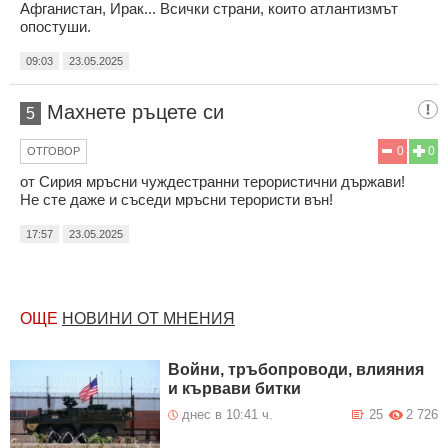
Афганистан, Ирак... Всички страни, които атлантизмът
опостуши.
09:03
23.05.2025
Махнете ръцете си
5
0
0
ОТГОВОР
от Сирия мръсни чуждестранни терористични държави!
Не сте даже и съседи мръсни терористи вън!
17:57
23.05.2025
ОЩЕ
НОВИНИ ОТ МНЕНИЯ
Войни, тръбопроводи, влияния
и кървави битки
днес в 10:41 ч.
25
2 726