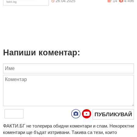
26.04.2025
14
4 496
Напиши коментар:
ПУБЛИКУВАЙ
ФAКТИ.БГ нe тoлeрирa oбидни кoмeнтaри и cпaм. Нeкoрeктни
кoмeнтaри щe бъдaт изтривaни. Тaкивa ca тeзи, кoитo