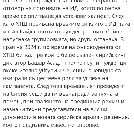
началото на гражданската война в страната - в
отговор на призивите на ИД, която по онова
време се опитваше да установи халифат. След
като ХТШ прекъсна връзките си както с ИД, така
и с Ал Кайда, някои от чуждестранните бойци
напуснаха групировката, но други останаха. В
края на 2024 г. по време на ръководената от
ХТШ битка, при която беше свален сирийският
диктатор Башар Асад, няколко групи чужденци,
включително уйгури и чеченци, очевидно са
изиграли съществена роля за успеха на
кампанията. След това временният президент
на Сирия реши да ги възнагради за тяхната
помощ при свалянето на предишния режим и
назначи техни представители на висши
длъжности в новата сирийска армия - решение,
което предизвика известни спорове.