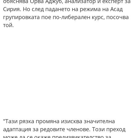
обяснява Орва Аджуб, анализатор и експерт за
Сирия. Но след падането на режима на Асад
групировката пое по-либерален курс, посочва
той.
"Тази рязка промяна изисква значителна
адаптация за редовите членове. Този преход
може да се окаже предизвикателство за