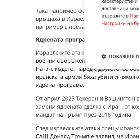
характеристики 
доставчици може
Така например фактът, че 200 израел
възразите в
Нас
връщаха в Израел, повдига въпроса 
Настройки на б
например с презареждане с гориво в
Ядрената програма на Иран в цен
Израелските атаки
рано в петък сутр
ПОКАЖЕТЕ 
военни съоръжения и обекти на иран
Натан, където, наред с другото, се о
иранската армия бяха убити и няколк
ядрена програма.
От април 2025 Техеран и Вашингтон в
замени ядрената сделка с Иран, от к
мандат на Тръмп през 2018 година.
След израелските атаки срещу иранс
САЩ Доналд Тръмп е заявил, че
Иран