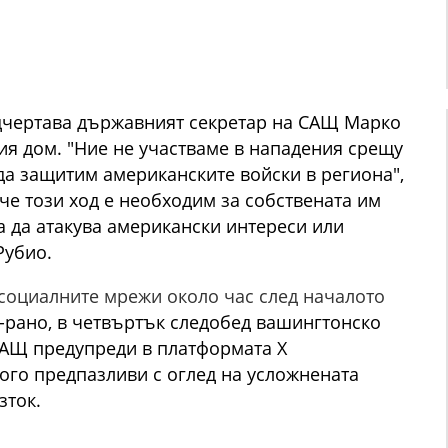
дчертава държавният секретар на САЩ Марко
я дом. "Ние не участваме в нападения срещу
да защитим американските войски в региона",
че този ход е необходим за собствената им
а да атакува американски интереси или
Рубио.
 социалните мрежи около час след началото
-рано, в четвъртък следобед вашингтонско
АЩ предупреди в платформата X
ого предпазливи с оглед на усложнената
зток.