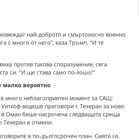
оизвеждат най-доброто и смъртоносно военно
а с много от него", каза Тръмп. "И те
виха против такова споразумение, сега
та си. "И ще става само по-лошо!"
е малко вероятно
 в много неблагоприятен момент за САЩ:
 Уиткоф водеше преговори с Техеран за ново
д в Оман беше насрочена следващата среща
 Техеран я отмени.
говорите в по-дългосрочен план. Смята се,