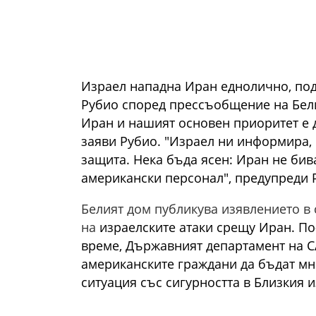
Израел нападна Иран еднолично, по
Рубио според прессъобщение на Бели
Иран и нашият основен приоритет е 
заяви Рубио. "Израел ни информира, 
защита. Нека бъда ясен: Иран не бив
американски персонал", предупреди 
Белият дом публикува изявлението в
на
израелските атаки срещу Иран. По
време, Държавният департамент на
С
американските граждани да бъдат мн
ситуация със сигурността в Близкия и