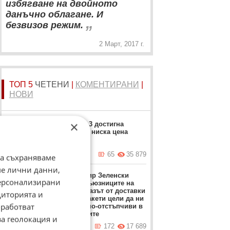
избягване на двойното
данъчно облагане. И
„
безвизов режим.
2 Март, 2017 г.
ТОП 5
ЧЕТЕНИ
|
КОМЕНТИРАНИ
|
НОВИ
×
Москвич 3 достигна
рекордно ниска цена
вчера в 17:23 ч.
65
35 879
да съхраняваме
ме лични данни,
Володимир Зеленски
персонализирани
обвини съюзниците на
Киев: Отказът от доставки
диторията и
на ПВО ракети цели да ни
работват
направи по-отстъпчиви в
преговорите
за геолокация и
вчера в 12:37 ч.
172
17 689