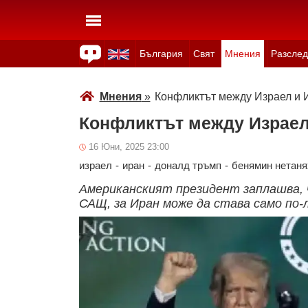
България
Свят
Мнения
Разслед
Здраве
Времето
Анкети
Вицове
Куизове
Мнения
»
Конфликтът между Израел и 
Конфликтът между Израел 
16 Юни, 2025 23:00
израел
-
иран
-
доналд тръмп
-
бенямин нетаня
Американският президент заплашва, ч
САЩ, за Иран може да става само по-