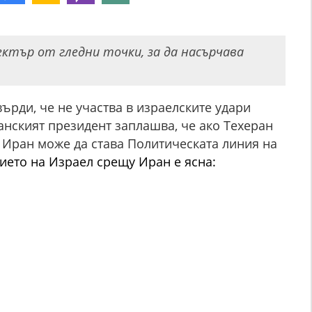
ектър от гледни точки, за да насърчава
рди, че не участва в израелските удари
нският президент заплашва, че ако Техеран
 Иран може да става Политическата линия на
ието на
Израел срещу
Иран е ясна: