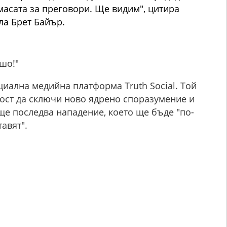
масата за преговори. Ще видим", цитира
ла Брет Байър.
шо!"
иална медийна платформа Truth Social. Той
ост да сключи ново ядрено споразумение и
 ще последва нападение, което ще бъде "по-
авят".