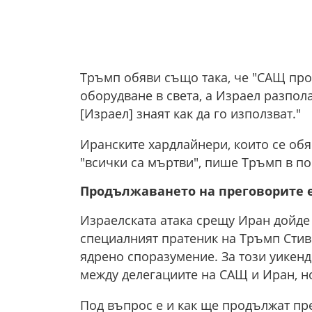
Тръмп обяви също така, че "САЩ пр
оборудване в света, а Израел разполаг
[Израел] знаят как да го използват."
Иранските хардлайнери, които се обя
"всички са мъртви", пише Тръмп в пос
Продължаването на преговорите 
Израелската атака срещу Иран дойде
специалният пратеник на Тръмп Стив
ядрено споразумение. За този уикен
между делегациите на САЩ и Иран, но
Под въпрос е и как ще продължат пре