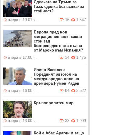
Сделката на Тръмп за
Газа: сделка без всякаква
стойност?
вчера в 19:01 ч.
16
1 547
Европа пред нов
миграционен шок: какво
стои зад
безпрецедентната вълна
от Мароко към Испания?
вчера в 17:00 ч.
34
1 475
Илиян Василев:
Поредният автогол на
международно поле на
премиера Румен Радев
вчера в 16:00 ч.
94
3 522
Кръвопролитен мир
вчера в 13:00 ч.
33
1 999
Кой е Абас Арагчи и защо