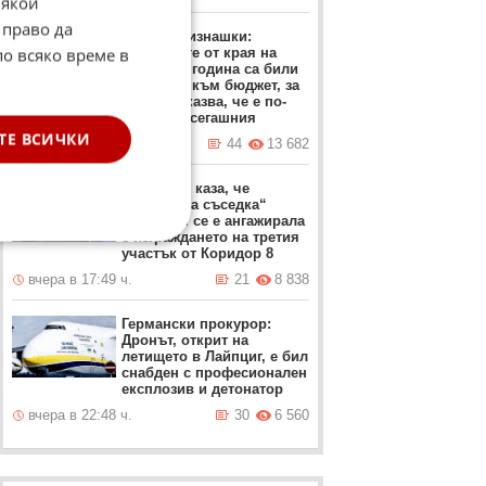
Някои
 право да
Проф. Близнашки:
по всяко време в
Протестите от края на
миналата година са били
насочени към бюджет, за
който се казва, че е по-
добър от сегашния
ТЕ ВСИЧКИ
вчера в 22:05 ч.
44
13 682
Мицкоски каза, че
„източната съседка“
България се е ангажирала
с изграждането на третия
участък от Коридор 8
вчера в 17:49 ч.
21
8 838
Германски прокурор:
Дронът, открит на
летището в Лайпциг, е бил
снабден с професионален
експлозив и детонатор
вчера в 22:48 ч.
30
6 560