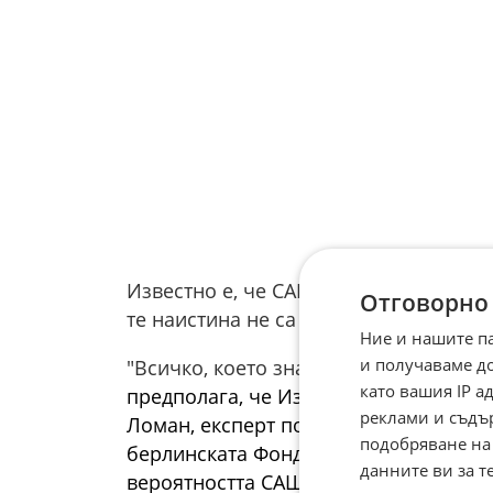
Известно е, че САЩ са били предвар
Отговорно
те наистина не са участвали активно
Ние и нашите п
и получаваме д
"Всичко, което знаем досега за логис
като вашия IP 
предполага, че Израел е извършил на
реклами и съдъ
Ломан, експерт по САЩ и член на изс
подобряване на
берлинската Фондация "Наука и поли
данните ви за т
вероятността САЩ да са помогнали", 