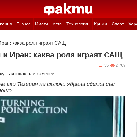
вания
Бизнес
Имоти
Авто
Технологии
Крими
Спорт
Хор
Иран: каква роля играят САЩ
и Иран: каква роля играят САЩ
35
2 769
ху
-
аятолах али хаменей
е ако Техеран не сключи ядрена сделка със
лошо