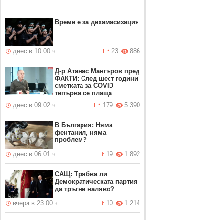
Време е за дехамасизация
днес в 10:00 ч.
23
886
Д-р Атанас Мангъров пред
ФАКТИ: След шест години
сметката за COVID
тепърва се плаща
днес в 09:02 ч.
179
5 390
В България: Няма
фентанил, няма
проблем?
днес в 06:01 ч.
19
1 892
САЩ: Трябва ли
Демократическата партия
да тръгне наляво?
вчера в 23:00 ч.
10
1 214