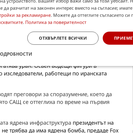
на устройството. Вашият избор важи само за този уебсайт. 
 да разчитат на законен интерес вместо на съгласие; имате
ски военни самолета летяха към Иран и се
тройки за рекламиране
. Можете да оттеглите съгласието си 
дали американските военни не са помогнали
исквитките
.
Политика за поверителност
ъв въздуха, посочва Ломан.
търа на атаките
ОТХВЪРЛЕТЕ ВСИЧКИ
ПРИЕМЕ
инта, 13 юни, бяха насочени главно срещу
ПОДРОБНОСТИ
ската ядрена програма, например това в
богатява уран. Освен водещи фигури в
о изследователи, работещи по иранската
одят преговори за споразумение, което да
оято САЩ се оттеглиха по време на първия
ката ядрена инфраструктура
президентът на
 не трябва да има ядрена бомба, предаде Fox