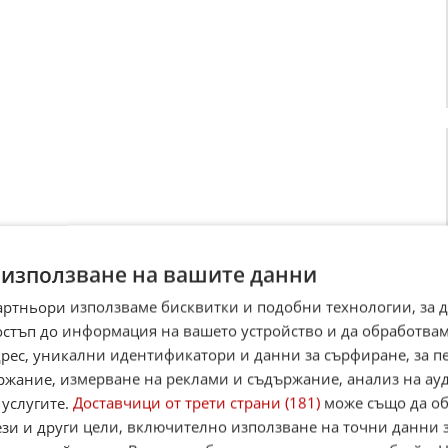
ително информирани за нападението. Но дали
 използване на вашите данни
 по някакъв начин?
артньори използваме бисквитки и подобни технологии, за 
остъп до информация на вашето устройство и да обработва
тиката,
например за скритите в Иран дронове,
адрес, уникални идентификатори и данни за сърфиране, за 
падението сам", казва в интервю за ДВ Саша
ржание, измерване на реклами и съдържание, анализ на ау
ледователската група "Америка" в
 услугите.
Доставчици от трети страни (181)
може също да об
тика". "Но не можем напълно да изключим
ези и други цели, включително използване на точни данни 
допълни той.