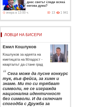
днес светът следи всяка
негова дума?
вчера в 13:00 ч.
13
1 941
ЛОВЦИ НА БИСЕРИ
Емил Кошлуков
Кошлуков за идеята на
кметицата на Младост -
кварталът да стане град
“
Сега може да пусне конкурс
тук, във фейса, за химн и
знаме. Ми то си трябват
символи, не се изгражда
национална идентичност
без символи. И да сключат
спогодба с Дружба за