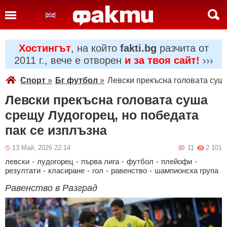
Хостингът
, на който
fakti.bg
разчита от
2011 г., вече е отворен
и за твоя сайт!
›››
Спорт
»
Бг футбол
»
Левски прекъсна головата суша
Левски прекъсна головата суша
срещу Лудогорец, но победата
пак се изплъзна
13 Май, 2026 22:14
11
2 101
левски
-
лудогорец
-
първа лига
-
футбол
-
плейофи
-
резултати
-
класиране
-
гол
-
равенство
-
шампионска група
Равенство в Разград