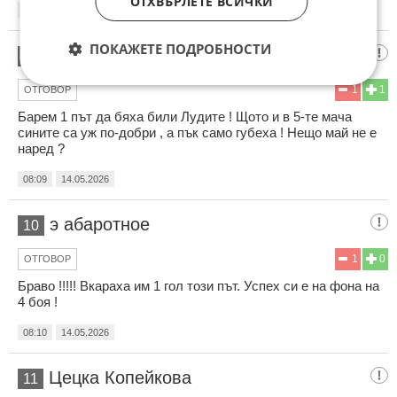
ОТХВЪРЛЕТЕ ВСИЧКИ
08:07
14.05.2026
ПОКАЖЕТЕ ПОДРОБНОСТИ
Слоностозъбест Абракадабър
9
1
1
ОТГОВОР
Барем 1 път да бяха били Лудите ! Щото и в 5-те мача
сините са уж по-добри , а пък само губеха ! Нещо май не е
наред ?
08:09
14.05.2026
э абаротное
10
1
0
ОТГОВОР
Браво !!!!! Вкараха им 1 гол този път. Успех си е на фона на
4 боя !
08:10
14.05.2026
Цецка Копейкова
11