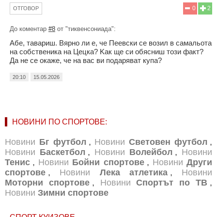
0
2
ОТГОВОР
До коментар
#8
от "тиквенсониада":
Абе, тавариш. Вярно ли е, че Пеевски се возил в самальота
на собственика на Цецка? Kaк ще си обясниш този факт?
Да не се окаже, че на вас ви подаряват купа?
20:10
15.05.2026
НОВИНИ ПО СПОРТОВЕ:
Новини
Бг футбол
,
Новини
Световен футбол
,
Новини
Баскетбол
,
Новини
Волейбол
,
Новини
Тенис
,
Новини
Бойни спортове
,
Новини
Други
спортове
,
Новини
Лека атлетика
,
Новини
Моторни спортове
,
Новини
Спортът по ТВ
,
Новини
Зимни спортове