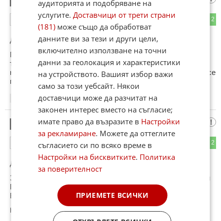
7
аудиторията и подобряване на
услугите.
Доставчици от трети страни
0
2
ОТГОВОР
(181)
може също да обработват
данните ви за тези и други цели,
До коментар
#6
от "Истината":
включително използване на точни
Подарил титлата .Абе сляп ли си или че Лудогорец не са
данни за геолокация и характеристики
това което бяха и отделно имат поне десетина играчи
контузени.Не може все да си на върха от време на време се
на устройството. Вашият избор важи
пада във ниското но важното е да се върнеш пак отгоре.
само за този уебсайт. Някои
доставчици може да разчитат на
07:51
14.05.2026
законен интерес вместо на съгласие;
имате право да възразите в
Настройки
тиквенсониада
8
за рекламиране
. Можете да оттеглите
2
2
ОТГОВОР
съгласието си по всяко време в
Настройки на бисквитките
.
Политика
До коментар
#1
от "Ван Дал":
за поверителност
За отборо на ВЛАСТТА ли говориш ? За отборо на Бойко и
Пеевски ?
ПРИЕМЕТЕ ВСИЧКИ
Все пак 1 гол в 5 мача си е успех , прав си в радостта .
Коментиран от
#11