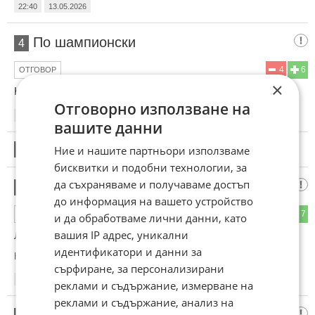
22:40
13.05.2026
По шампионски
4
4
6
ОТГОВОР
×
Когато никой не очакваше,показахме кой ще кара влака.
Отговорно използване на
22:46
13.05.2026
вашите данни
Ние и нашите партньори използваме
5
Този коментар е премахнат от модератор.
бисквитки и подобни технологии, за
да съхраняваме и получаваме достъп
Истината
6
до информация на вашето устройство
4
7
ОТГОВОР
и да обработваме лични данни, като
вашия IP адрес, уникални
Лудогорец подари титлата тази година
идентификатори и данни за
Коментиран от
#7
сърфиране, за персонализирани
04:26
14.05.2026
реклами и съдържание, измерване на
реклами и съдържание, анализ на
Лудогорец