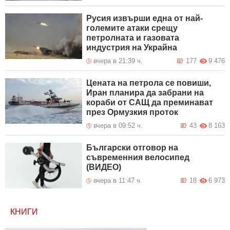
Русия извърши една от най-
големите атаки срещу
петролната и газовата
индустрия на Украйна
вчера в 21:39 ч.
177
9 476
Цената на петрола се повиши,
Иран планира да забрани на
кораби от САЩ да преминават
през Ормузкия проток
вчера в 09:52 ч.
43
8 163
Български отговор на
съвременния велосипед
(ВИДЕО)
вчера в 11:47 ч.
18
6 973
КНИГИ