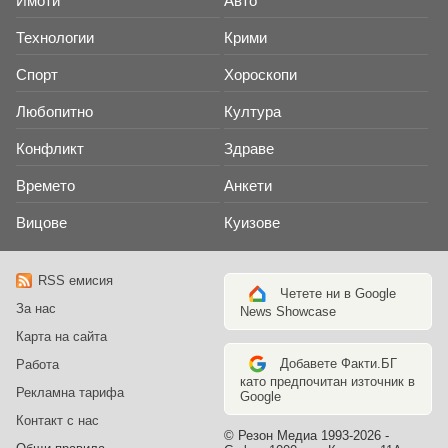
Имоти
Авто
Технологии
Крими
Спорт
Хороскопи
Любопитно
Култура
Конфликт
Здраве
Времето
Анкети
Вицове
Куизове
RSS емисия
Четете ни в Google
За нас
News Showcase
Карта на сайта
Добавете Факти.БГ
Работа
като предпочитан източник в
Рекламна тарифа
Google
Контакт с нас
© Резон Медиа 1993-2026 -