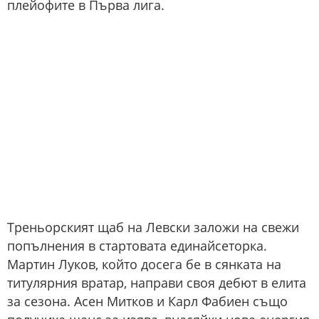
плейофите в Първа лига.
Треньорският щаб на Левски заложи на свежи
попълнения в стартовата единайсеторка.
Мартин Луков, който досега бе в сянката на
титулярния вратар, направи своя дебют в елита
за сезона. Асен Митков и Карл Фабиен също