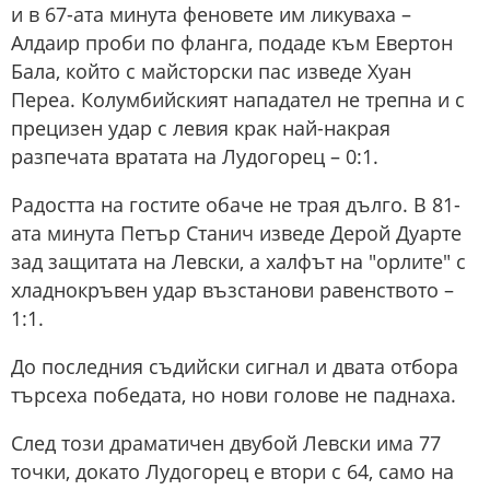
и в 67-ата минута феновете им ликуваха –
Алдаир проби по фланга, подаде към Евертон
Бала, който с майсторски пас изведе Хуан
Переа. Колумбийският нападател не трепна и с
прецизен удар с левия крак най-накрая
разпечата вратата на Лудогорец – 0:1.
Радостта на гостите обаче не трая дълго. В 81-
ата минута Петър Станич изведе Дерой Дуарте
зад защитата на Левски, а халфът на "орлите" с
хладнокръвен удар възстанови равенството –
1:1.
До последния съдийски сигнал и двата отбора
търсеха победата, но нови голове не паднаха.
След този драматичен двубой Левски има 77
точки, докато Лудогорец е втори с 64, само на