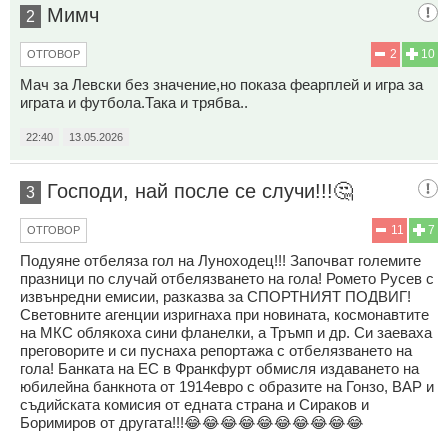
Мимч
2
2
10
ОТГОВОР
Мач за Левски без значение,но показа феарплей и игра за
играта и футбола.Така и трябва..
22:40
13.05.2026
Господи, най после се случи!!!🤔
3
11
7
ОТГОВОР
Подуяне отбеляза гол на Луноходец!!! Започват големите
празници по случай отбелязването на гола! Ромето Русев с
извънредни емисии, разказва за СПОРТНИЯТ ПОДВИГ!
Световните агенции изригнаха при новината, космонавтите
на МКС облякоха сини фланелки, а Тръмп и др. Си заеваха
преговорите и си пуснаха репортажа с отбелязването на
гола! Банката на ЕС в Франкфурт обмисля издаването на
юбилейна банкнота от 1914евро с образите на Гонзо, ВАР и
съдийската комисия от едната страна и Сираков и
Боримиров от другата!!!😂😂😂😂😂😂😂😂😂😂