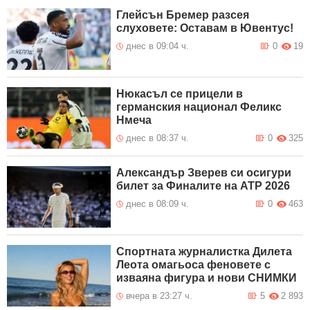
Глейсън Бремер разсея
слуховете: Оставам в Ювентус!
днес в 09:04 ч.
0
19
Нюкасъл се прицели в
германския национал Феликс
Нмеча
днес в 08:37 ч.
0
325
Александър Зверев си осигури
билет за Финалите на ATP 2026
днес в 08:09 ч.
0
463
Спортната журналистка Дилета
Леота омагьоса феновете с
изваяна фигура и нови СНИМКИ
вчера в 23:27 ч.
5
2 893