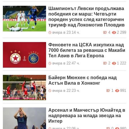
Шампионът Левски продължава
победния си марш: Четвърти
пореден успех след категоричен
триумф над Локомотив Пловдив
вчера в 23:14 ч.
4
2 299
Феновете на ЦСКА изкупиха над
7000 билета за реванша с Макаби
Тел Авив в Лига Европа
вчера в 22:47 ч.
2
1 222
Байерн Мюнхен с победа над
Астън Вила в Хонконг
вчера в 22:23 ч.
1
991
Арсенал и Манчестър Юнайтед в
надпревара за млада звезда на
Интер
вчера в 22:06 ч.
0
980