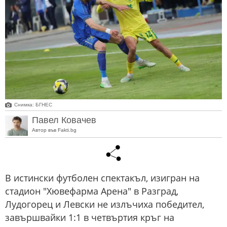
Снимка: БГНЕС
Павел Ковачев
Автор във Fakti.bg
В истински футболен спектакъл, изигран на
стадион "Хювефарма Арена" в Разград,
Лудогорец и Левски не излъчиха победител,
завършвайки 1:1 в четвъртия кръг на