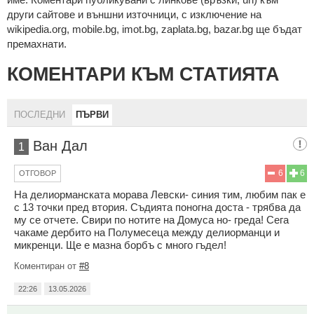
други сайтове и външни източници, с изключение на
wikipedia.org, mobile.bg, imot.bg, zaplata.bg, bazar.bg ще бъдат
премахнати.
КОМЕНТАРИ КЪМ СТАТИЯТА
ПОСЛЕДНИ
ПЪРВИ
Ван Дал
1
6
6
ОТГОВОР
На делиорманската морава Левски- синия тим, любим пак е
с 13 точки пред втория. Съдията поногна доста - трябва да
му се отчете. Свири по нотите на Домуса но- греда! Сега
чакаме дербито на Полумесеца между делиорманци и
микренци. Ще е мазна борбъ с много гъдел!
Коментиран от
#8
22:26
13.05.2026