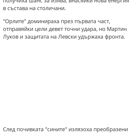
получиха шанс за изява, внасяйки нова енергия
в състава на столичани.
"Орлите" доминираха през първата част,
отправяйки цели девет точни удара, но Мартин
Луков и защитата на Левски удържаха фронта.
След почивката "сините" излязоха преобразени