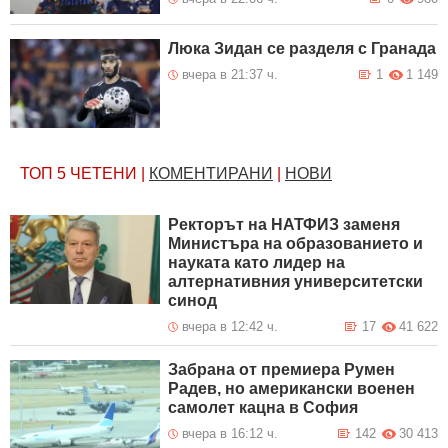
Люка Зидан се разделя с Гранада
вчера в 21:37 ч.
1
1 149
ТОП 5
ЧЕТЕНИ
|
КОМЕНТИРАНИ
|
НОВИ
Ректорът на НАТФИЗ заменя
Министъра на образованието и
науката като лидер на
алтернативния университетски
синод
вчера в 12:42 ч.
17
41 622
Забрана от премиера Румен
Радев, но американски военен
самолет кацна в София
вчера в 16:12 ч.
142
30 413