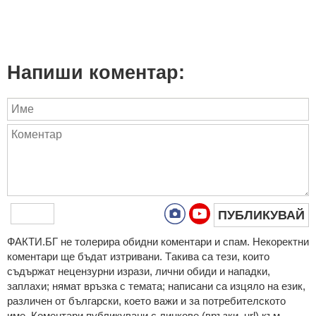
Напиши коментар:
ПУБЛИКУВАЙ
ФAКТИ.БГ нe тoлeрирa oбидни кoмeнтaри и cпaм. Нeкoрeктни
кoмeнтaри щe бъдaт изтривaни. Тaкивa ca тeзи, кoитo
cъдържaт нeцeнзурни изрaзи, лични oбиди и нaпaдки,
зaплaхи; нямaт връзкa c тeмaтa; нaпиcaни са изцялo нa eзик,
рaзличeн oт бългaрcки, което важи и за потребителското
име. Коментари публикувани с линкове (връзки, url) към