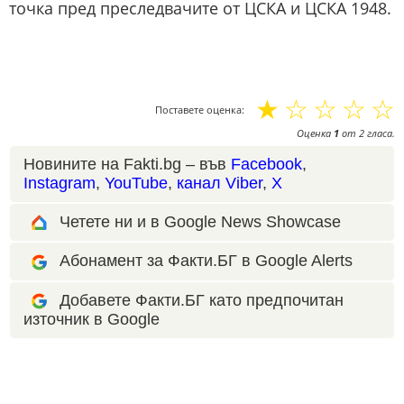
точка пред преследвачите от ЦСКА и ЦСКА 1948.
☆
☆
☆
☆
☆
Поставете оценка:
Оценка
1
от
2
гласа.
Новините на Fakti.bg – във
Facebook
,
Instagram
,
YouTube
,
канал Viber
,
X
Четете ни и в Google News Showcase
Абонамент за Факти.БГ в Google Alerts
Добавете Факти.БГ като предпочитан
източник в Google