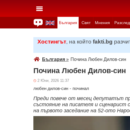
България
Свят
Мнения
Разслед
Здраве
Времето
Анкети
Вицове
Куизове
Хостингът
, на който
fakti.bg
разчит
България
»
Почина Любен Дилов-син
Почина Любен Дилов-син
2 Юни, 2026 11:37
любен дилов-син
-
починал
Преди повече от месец депутатът п
състояние на писателя и сценарист се
на първото заседание на 52-ото Наро