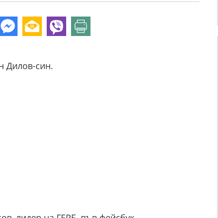
н Дилов-син.
в, лидер на ГЕРБ, във фейсбук.