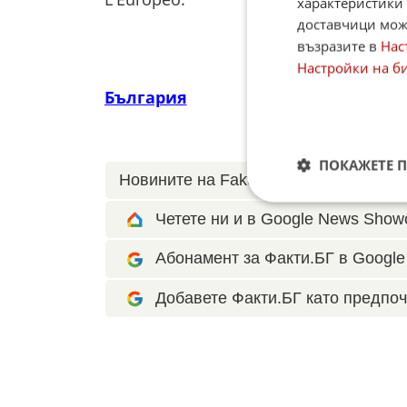
характеристики 
доставчици може
възразите в
Нас
Настройки на б
България
ПОКАЖЕТЕ 
Новините на Fakti.bg – във
Facebook
Четете ни и в Google News Show
Абонамент за Факти.БГ в Google 
Добавете Факти.БГ като предпоч