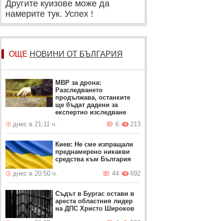
Другите куизове може да
намерите тук. Успех !
ОЩЕ
НОВИНИ ОТ БЪЛГАРИЯ
МВР за дрона:
Разследването
продължава, останките
ще бъдат дадени за
експертно изследване
днес в 21:11 ч.
6
213
Киев: Не сме изпращали
преднамерено никакви
средства към България
днес в 20:50 ч.
44
692
Съдът в Бургас остави в
ареста областния лидер
на ДПС Христо Широков