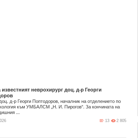
 известният неврохирург доц. д-р Георги
доров
доц. д-р Георги Поптодоров, началник на отделението по
кология към УМБАЛСМ „Н. И. Пирогов“. За кончината на
ишния ...
2026
13
2 805