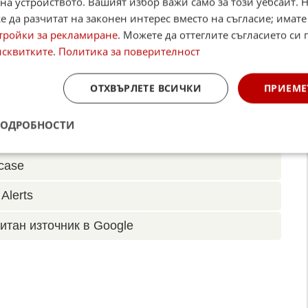
на устройството. Вашият избор важи само за този уебсайт. 
 да разчитат на законен интерес вместо на съгласие; имате
тройки за рекламиране
. Можете да оттеглите съгласието си 
исквитките
.
Политика за поверителност
☆
☆
☆
☆
☆
ОТХВЪРЛЕТЕ ВСИЧКИ
ПРИЕМЕ
Поставете оценка:
Оценка
3.7
от
66
гласа.
ПОДРОБНОСТИ
,
Instagram
,
YouTube
,
канал Viber
,
X
case
Alerts
итан източник в Google