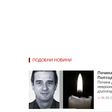
ПОДОБНИ НОВИНИ
Почина
Попто
Почина 
невроон
дългогод
06.08.