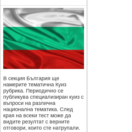
В секция България ще
намерите тематична Куиз
рубрика. Периодично се
публикува специализиран куиз с
въпроси на различна
национална тематика. След
края на всеки тест може да
видите резултат с верните
отговори, които сте натрупали.