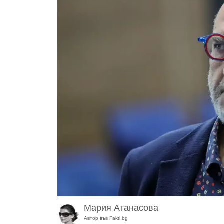
Мария Атанасова
Автор във Fakti.bg