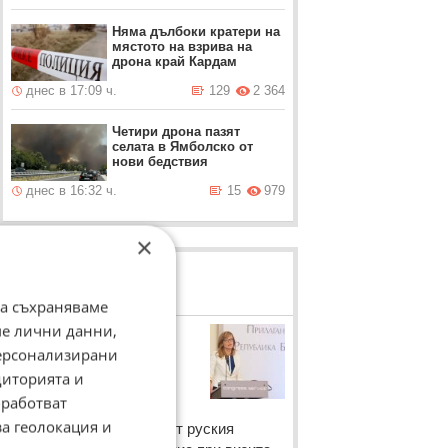
Няма дълбоки кратери на
мястото на взрива на
дрона край Кардам
днес в 17:09 ч.
129
2 364
Четири дрона пазят
селата в Ямболско от
нови бедствия
днес в 16:32 ч.
15
979
×
ЛОВЦИ НА БИСЕРИ
да съхраняваме
ме лични данни,
Екатерина
персонализирани
Захариева
диторията и
Външният министър
работват
Екатерина Захариева
за геолокация и
коментира изразеното от руския