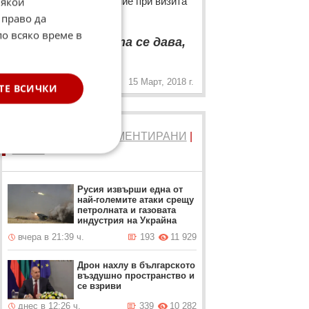
Някои
патриарх Кирил огорчение при визита
му в България
 право да
“
по всяко време в
Благодарността се дава,
„
не се изисква
15 Март, 2018 г.
ТЕ ВСИЧКИ
ТОП 5
ЧЕТЕНИ
|
КОМЕНТИРАНИ
|
НОВИ
Русия извърши една от
най-големите атаки срещу
петролната и газовата
индустрия на Украйна
вчера в 21:39 ч.
193
11 929
Дрон нахлу в българското
въздушно пространство и
се взриви
днес в 12:26 ч.
339
10 282