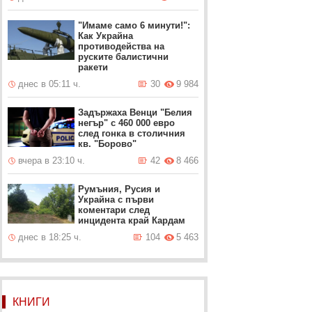
"Имаме само 6 минути!":
Как Украйна
противодейства на
руските балистични
ракети
днес в 05:11 ч.
30
9 984
Задържаха Венци "Белия
негър" с 460 000 евро
след гонка в столичния
кв. "Борово"
вчера в 23:10 ч.
42
8 466
Румъния, Русия и
Украйна с първи
коментари след
инцидента край Кардам
днес в 18:25 ч.
104
5 463
КНИГИ