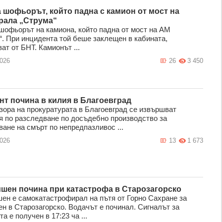
 шофьорът, който падна с камион от мост на
рала „Струма“
шофьорът на камиона, който падна от мост на АМ
“. При инцидента той беше заклещен в кабината,
т от БНТ. Камионът ...
2026
26
3 450
нт почина в килия в Благоевград
зора на прокуратурата в Благоевград се извършват
я по разследване по досъдебно производство за
ване на смърт по непредпазливос ...
2026
13
1 673
ишен почина при катастрофа в Старозагорско
шен е самокатастрофирал на пътя от Горно Сахране за
ен в Старозагорско. Водачът е починал. Сигналът за
а е получен в 17:23 ча ...