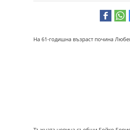
На 61-годишна възраст почина Любе
Тъжната новина съобщи Бойко Борисо