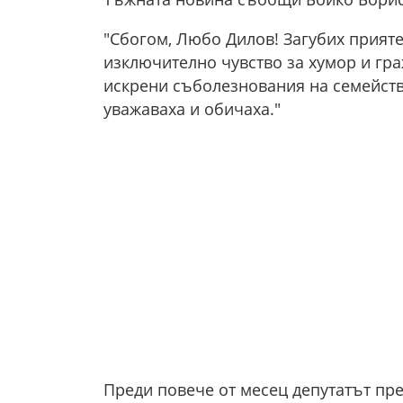
"Сбогом, Любо Дилов! Загубих приятел
изключително чувство за хумор и гр
искрени съболезнования на семейство
уважаваха и обичаха."
Преди повече от месец депутатът пр