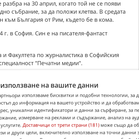
 разбра на 30 април, когато той не се появи
дно събрание, за да положи клетва. В средата
 към България от Рим, където бе в кома.
 г. в София. Син е на писателя-фантаст
а и Факултета по журналистика в Софийския
 специалност "Печатни медии".
то на телевизионните предавания "Ку-ку",
 използване на вашите данни
и". След 2001 г. Дилов-син влиза в
й е създател и първи говорител на движение
артньори използваме бисквитки и подобни технологии, за 
негов председател.
остъп до информация на вашето устройство и да обработва
адрес, уникални идентификатори и данни за сърфиране, за 
Народно събрание от листата на ОДС и в 45,
ржание, измерване на реклами и съдържание, анализ на ау
ъбрание от листата на ГЕРБ-СДС. От 11 август
 услугите.
Доставчици от трети страни (181)
може също да об
ското издание на италианското списание
ези и други цели, включително използване на точни данни 