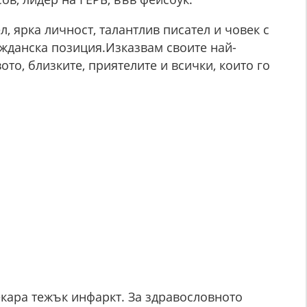
, ярка личност, талантлив писател и човек с
ажданска позиция.Изказвам своите най-
то, близките, приятелите и всички, които го
екара тежък инфаркт. За здравословното