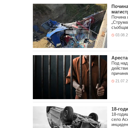
Почина
магист
Почина 
„Струма
съобщава
03.08.
Ареста
Под над
действи
причиня
21.07.
18-год
18-годи
село Ас
инцидент