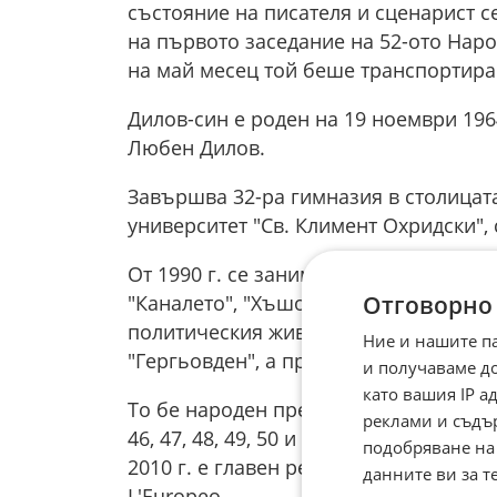
състояние на писателя и сценарист се
на първото заседание на 52-ото Наро
на май месец той беше транспортиран
Дилов-син е роден на 19 ноември 1964
Любен Дилов.
Завършва 32-ра гимназия в столицат
университет "Св. Климент Охридски",
От 1990 г. се занимава със създаване
Отговорно
"Каналето", "Хъшове", "Шоуто на Слав
политическия живот на България. То
Ние и нашите п
"Гергьовден", а през 2003 г. става и 
и получаваме д
като вашия IP 
То бе народен представител в 40-ото 
реклами и съдъ
46, 47, 48, 49, 50 и 51-вото Народно с
подобряване на
2010 г. е главен редактор на българ
данните ви за т
L'Europeo.