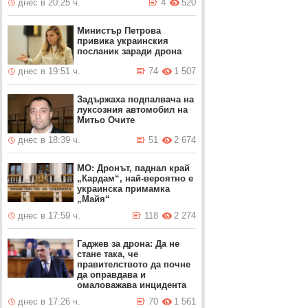
днес в 20:25 ч.
4
520
Министър Петрова
привика украинския
посланик заради дрона
днес в 19:51 ч.
74
1 507
Задържаха подпалвача на
луксозния автомобил на
Митьо Очите
днес в 18:39 ч.
51
2 674
МО: Дронът, паднал край
„Кардам“, най-вероятно е
украинска примамка
„Майя“
днес в 17:59 ч.
118
2 274
Гаджев за дрона: Да не
стане така, че
правителството да почне
да оправдава и
омаловажава инцидента
днес в 17:26 ч.
70
1 561