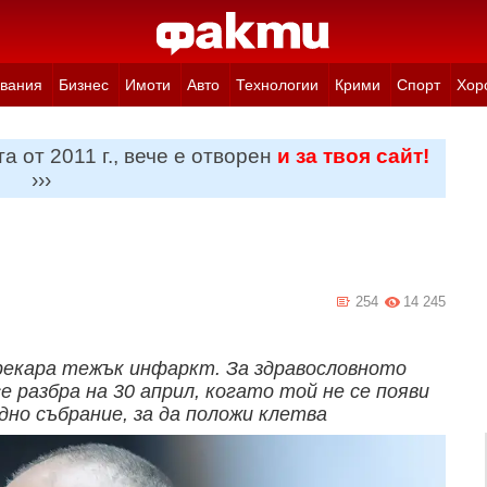
вания
Бизнес
Имоти
Авто
Технологии
Крими
Спорт
Хор
а от 2011 г., вече е отворен
и за твоя сайт!
›››
254
14 245
рекара тежък инфаркт. За здравословното
 разбра на 30 април, когато той не се появи
дно събрание, за да положи клетва