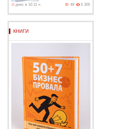
днес в 10:11 ч.
49
5 305
КНИГИ