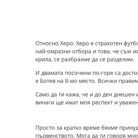
Относно Херо: Херо е страхотен футбо
най-омразни отбора и това, че съм и
крила, се разбрахме да се разделим.
И двамата посочени по-горе са достой
е Ботев на 8-мо място. Всички правим
Само да ти кажа, че и до ден днешен
винаги ще имат моя респект и уважени
Просто за кратко време бяхме прину
първенството. Мога да ти говоря мно