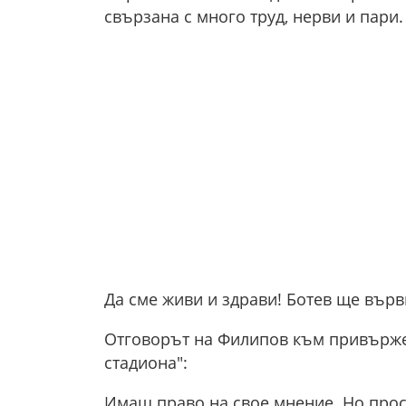
свързана с много труд, нерви и пари.
Да сме живи и здрави! Ботев ще върв
Отговорът на Филипов към привържен
стадиона":
Имаш право на свое мнение. Но прос