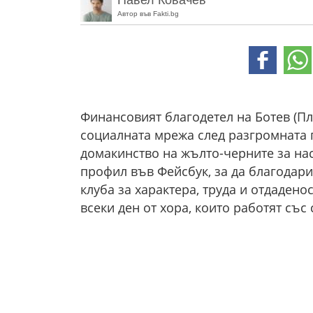
Павел Ковачев
Автор във Fakti.bg
Финансовият благодетел на Ботев (П
социалната мрежа след разгромната п
домакинство на жълто-черните за на
профил във Фейсбук, за да благодари
клуба за характера, труда и отдадено
всеки ден от хора, които работят със