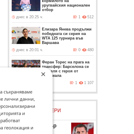
кормилото на
уругвайския национален
отбор
днес в 20:25 ч.
1
512
Елизара Янева продължи
победната си серия на
WTA 125 турнира във
Варшава
днес в 20:01 ч.
0
480
Феран Торес на прага на
трансфер: Барселона се
разделя с героя от
×
Мондиала
днес в 19:42 ч.
1
1 107
да съхраняваме
ме лични данни,
персонализирани
ЛОВЦИ НА БИСЕРИ
диторията и
работват
Джейми Карагър
за геолокация и