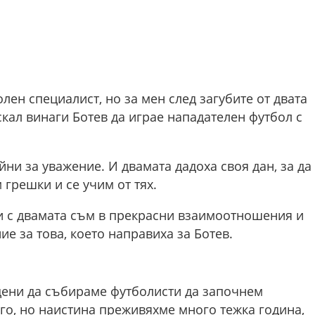
лен специалист, но за мен след загубите от двата
скал винаги Ботев да играе нападателен футбол с
ни за уважение. И двамата дадоха своя дан, за да
 грешки и се учим от тях.
 и с двамата съм в прекрасни взаимоотношения и
е за това, което направиха за Ботев.
дени да събираме футболисти да започнем
го, но наистина преживяхме много тежка година,