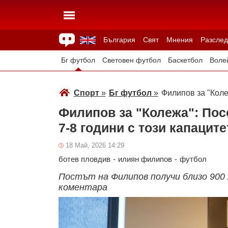
България
Свят
Мнения
Разслед
Здраве
Времето
Анкети
Вицове
Куизове
Бг футбол
Световен футбол
Баскетбол
Воле
Зимни спортове
Спорт
»
Бг футбол
»
Филипов за "Коле
Филипов за "Колежа": Пос
7-8 години с този капацит
18 Май, 2026 14:29
ботев пловдив
-
илиян филипов
-
футбол
Постът на Филипов получи близо 900 
коментара