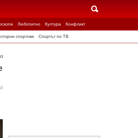
оскопи
Любопитно
Култура
Конфликт
оторни спортове
Спортът по ТВ
ози капацитет, построен за 33 милиона евро
е
83