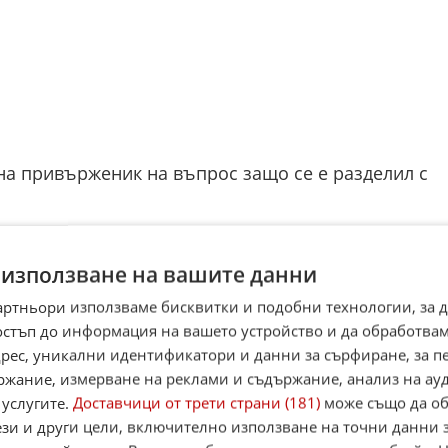
на привърженик на въпрос защо се е разделил с
о. Ники Киров си подаде сам оставка два мача
 да му я приема, защото някой трябваше да поеме
 използване на вашите данни
артньори използваме бисквитки и подобни технологии, за 
остъп до информация на вашето устройство и да обработва
адрес, уникални идентификатори и данни за сърфиране, за 
ржание, измерване на реклами и съдържание, анализ на ау
 услугите.
Доставчици от трети страни (181)
може също да об
ези и други цели, включително използване на точни данни 