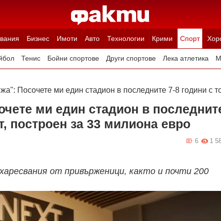
вания
Бизнес
Имоти
Авто
Технологии
Крими
Спорт
Хор
йбол
Тенис
Бойни спортове
Други спортове
Лека атлетика
М
жа": Посочете ми един стадион в последните 7-8 години с т
очете ми един стадион в последнит
ет, построен за 33 милиона евро
6
1 5
харесвания от привърженици, както и почти 200