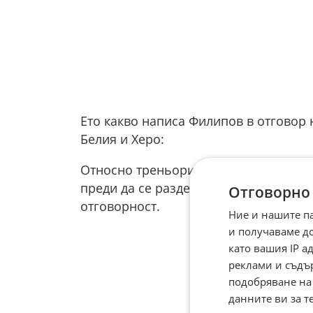
Ето какво написа Филипов в отговор 
Белия и Херо:
Относно треньорите мислих, че е ясн
преди да се разделим и бях принуден
Отговорно
отговорност.
Ние и нашите п
и получаваме д
като вашия IP 
реклами и съдъ
подобряване на
данните ви за т