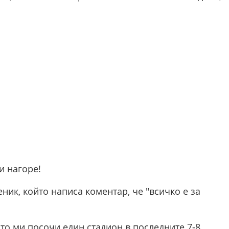
и нагоре!
ик, който написа коментар, че "всичко е за
то ми посочи един стадион в последните 7-8