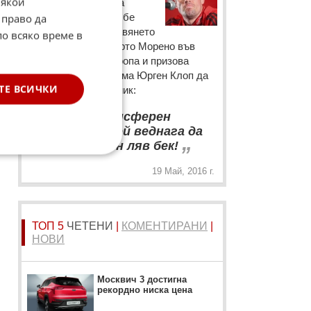
Някои
Бившата легенда на
Ливърпул далеч не бе
 право да
доволен от представянето
по всяко време в
на защитника Алберто Морено във
финала на Лига Европа и призова
селекционера на тима Юрген Клоп да
ТЕ ВСИЧКИ
му потърси заместник:
“
Юрген, трансферен
комитет, някой веднага да
„
привлече ш***н ляв бек!
19 Май, 2016 г.
ТОП 5
ЧЕТЕНИ
|
КОМЕНТИРАНИ
|
НОВИ
Москвич 3 достигна
рекордно ниска цена