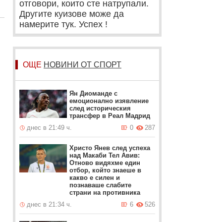
отговори, които сте натрупали.
Другите куизове може да
намерите тук. Успех !
ОЩЕ
НОВИНИ ОТ СПОРТ
Ян Диоманде с
емоционално изявление
след историческия
трансфер в Реал Мадрид
днес в 21:49 ч.
0
287
Христо Янев след успеха
над Макаби Тел Авив:
Отново видяхме един
отбор, който знаеше в
какво е силен и
познаваше слабите
страни на противника
днес в 21:34 ч.
6
526