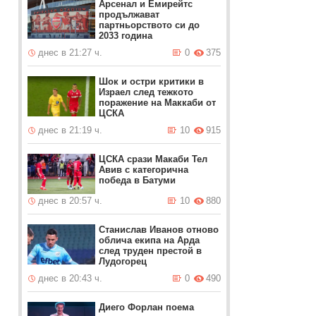
Арсенал и Емирейтс
продължават
партньорството си до
2033 година
днес в 21:27 ч.
0
375
Шок и остри критики в
Израел след тежкото
поражение на Маккаби от
ЦСКА
днес в 21:19 ч.
10
915
ЦСКА срази Макаби Тел
Авив с категорична
победа в Батуми
днес в 20:57 ч.
10
880
Станислав Иванов отново
облича екипа на Арда
след труден престой в
Лудогорец
днес в 20:43 ч.
0
490
Диего Форлан поема