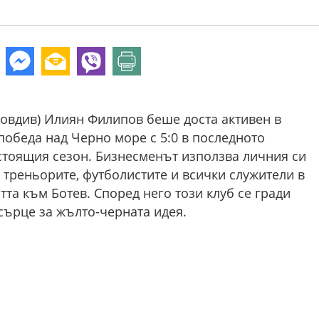
ловдив) Илиян Филипов беше доста активен в
обеда над Черно море с 5:0 в последното
стоящия сезон. Бизнесменът използва личния си
 треньорите, футболистите и всички служители в
стта към Ботев. Според него този клуб се гради
 сърце за жълто-черната идея.