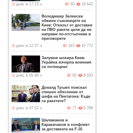
днес в 17:23 ч.
50
18 642
Володимир Зеленски
обвини съюзниците на
Киев: Отказът от доставки
на ПВО ракети цели да ни
направи по-отстъпчиви в
преговорите
днес в 12:37 ч.
167
15 772
Залужни шокира Киев:
Украйна изчерпа военния
си потенциал
днес в 05:49 ч.
82
9 033
Доналд Тръмп поискал
спешно обяснение от
шефа на Пентагона: Къде
са ракетите?
днес в 07:52 ч.
77
5 788
Шаламанов и
Каракачанов в конфликт
за доставката на F-16