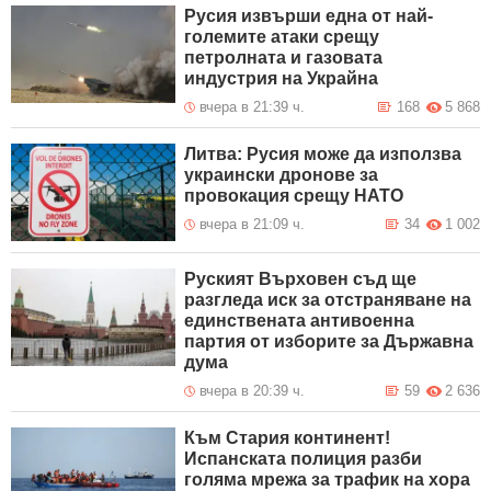
Русия извърши една от най-
големите атаки срещу
петролната и газовата
индустрия на Украйна
вчера в 21:39 ч.
168
5 868
Литва: Русия може да използва
украински дронове за
провокация срещу НАТО
вчера в 21:09 ч.
34
1 002
Руският Върховен съд ще
разгледа иск за отстраняване на
единствената антивоенна
партия от изборите за Държавна
дума
вчера в 20:39 ч.
59
2 636
Към Стария континент!
Испанската полиция разби
голяма мрежа за трафик на хора