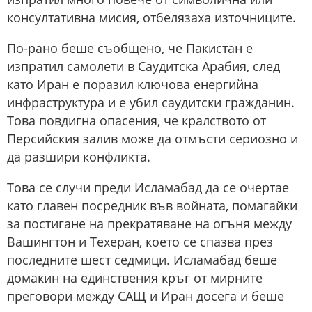
консултативна мисия, отбелязаха източниците.
По-рано беше съобщено, че Пакистан е
изпратил самолети в Саудитска Арабия, след
като Иран е поразил ключова енергийна
инфраструктура и е убил саудитски гражданин.
Това повдигна опасения, че кралството от
Персийския залив може да отмъсти сериозно и
да разшири конфликта.
Това се случи преди Исламабад да се очертае
като главен посредник във войната, помагайки
за постигане на прекратяване на огъня между
Вашингтон и Техеран, което се спазва през
последните шест седмици. Исламабад беше
домакин на единствения кръг от мирните
преговори между САЩ и Иран досега и беше