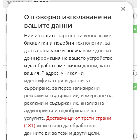
ПОСЛЕДНИ
ПЪРВИ
×
Отговорно използване на
К.О.Т.а.р.А.К 🐱
1
вашите данни
18
14
ОТГОВОР
Ние и нашите партньори използваме
лоша новина за Иран
бисквитки и подобни технологии, за
Коментиран от
#9
,
#14
да съхраняваме и получаваме достъп
до информация на вашето устройство
15:29
18.05.2026
и да обработваме лични данни, като
вашия IP адрес, уникални
Алоууу
2
идентификатори и данни за
13
16
ОТГОВОР
сърфиране, за персонализирани
реклами и съдържание, измерване на
Два краварски самолета се размазаха по време на
авиационно шоу в Обора. Нещо по въпроса?
реклами и съдържание, анализ на
аудиторията и подобряване на
Коментиран от
#3
,
#6
,
#11
услугите.
Доставчици от трети страни
15:30
18.05.2026
(181)
може също да обработват
данните ви за тези и други цели,
К.О.Т.а.р.А.К 🐱
3