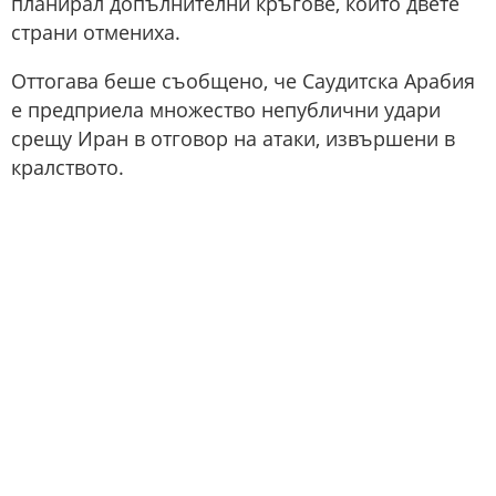
планирал допълнителни кръгове, които двете
страни отмениха.
Оттогава беше съобщено, че Саудитска Арабия
е предприела множество непублични удари
срещу Иран в отговор на атаки, извършени в
кралството.