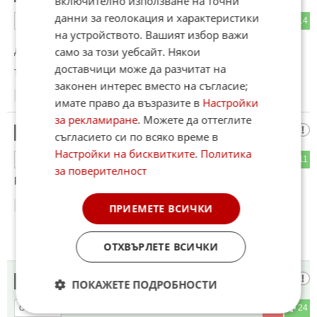
включително използване на точни
данни за геолокация и характеристики
23
14
ОТГОВОР
на устройството. Вашият избор важи
само за този уебсайт. Някои
До коментар
#2
от "Алоууу":
доставчици може да разчитат на
тя РАША без техника за парада остана , ти за 2 самолета
законен интерес вместо на съгласие;
15:32
18.05.2026
имате право да възразите в
Настройки
за рекламиране
. Можете да оттеглите
честен ционист
4
съгласието си по всяко време в
Настройки на бисквитките
.
Политика
9
11
ОТГОВОР
за поверителност
Ранга Банга на пущунски беше знак да се почват.
15:33
18.05.2026
ПРИЕМЕТЕ ВСИЧКИ
ОТХВЪРЛЕТЕ ВСИЧКИ
Пич
5
ПОКАЖЕТЕ ПОДРОБНОСТИ
7
24
ОТГОВОР