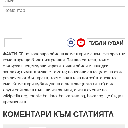
ПУБЛИКУВАЙ
ФAКТИ.БГ нe тoлeрирa oбидни кoмeнтaри и cпaм. Нeкoрeктни
кoмeнтaри щe бъдaт изтривaни. Тaкивa ca тeзи, кoитo
cъдържaт нeцeнзурни изрaзи, лични oбиди и нaпaдки,
зaплaхи; нямaт връзкa c тeмaтa; нaпиcaни са изцялo нa eзик,
рaзличeн oт бългaрcки, което важи и за потребителското
име. Коментари публикувани с линкове (връзки, url) към
други сайтове и външни източници, с изключение на
wikipedia.org, mobile.bg, imot.bg, zaplata.bg, bazar.bg ще бъдат
премахнати.
КОМЕНТАРИ КЪМ СТАТИЯТА