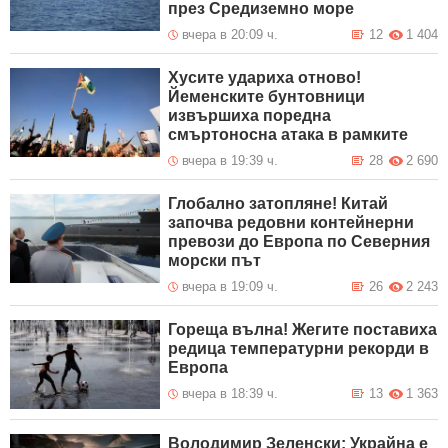
през Средиземно море
вчера в 20:09 ч.
12
1 404
Хусите удариха отново!
Йеменските бунтовници
извършиха поредна
смъртоносна атака в рамките
вчера в 19:39 ч.
28
2 690
Глобално затопляне! Китай
започва редовни контейнерни
превози до Европа по Северния
морски път
вчера в 19:09 ч.
26
2 243
Гореща вълна! Жегите поставиха
редица температурни рекорди в
Европа
вчера в 18:39 ч.
13
1 363
Володимир Зеленски: Украйна е