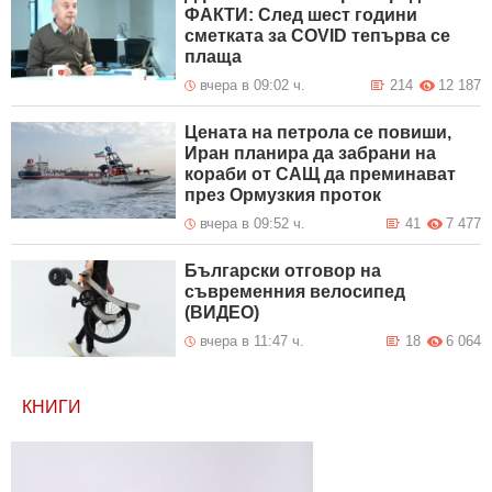
ФАКТИ: След шест години
сметката за COVID тепърва се
плаща
вчера в 09:02 ч.
214
12 187
Цената на петрола се повиши,
Иран планира да забрани на
кораби от САЩ да преминават
през Ормузкия проток
вчера в 09:52 ч.
41
7 477
Български отговор на
съвременния велосипед
(ВИДЕО)
вчера в 11:47 ч.
18
6 064
КНИГИ