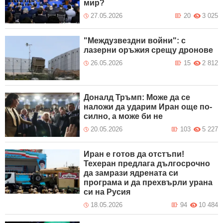
мир?
27.05.2026
20
3 025
"Междузвездни войни": с
лазерни оръжия срещу дронове
26.05.2026
15
2 812
Доналд Тръмп: Mоже да се
наложи да ударим Иран още по-
силно, а може би не
20.05.2026
103
5 227
Иран е готов да отстъпи!
Техеран предлага дългосрочно
да замрази ядрената си
програма и да прехвърли урана
си на Русия
18.05.2026
94
10 484