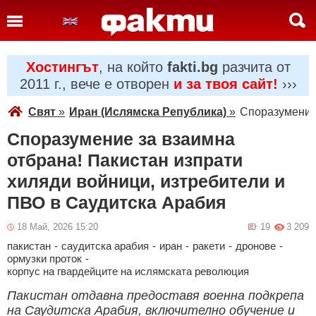
Хостингът
, на който
fakti.bg
разчита от
2011 г., вече е отворен
и за твоя сайт!
›››
Свят
»
Иран (Ислямска Република)
»
Споразумение 
Споразумение за взаимна
отбрана! Пакистан изпрати
хиляди войници, изтребители и
ПВО в Саудитска Арабия
18 Май, 2026 15:20
19
3 209
пакистан
-
саудитска арабия
-
иран
-
ракети
-
дронове
-
ормузки проток
-
корпус на гвардейците на ислямската революция
Пакистан отдавна предоставя военна подкрепа
на Саудитска Арабия, включително обучение и