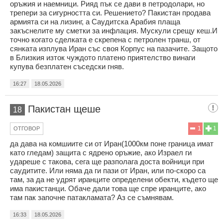
оръжия и наемници. Рияд пък се дави в петродолари, но
трепери за сигурността си. Решението? Пакистан продава
армията си на лизинг, а Саудитска Арабия плаща
закъснелите му сметки за инфлация. Мускули срещу кеш.И
точно когато сделката е скрепена с петролен транш, от
сянката изплува Иран със своя Корпус на пазачите. Защото
в Близкия изток чуждото платено приятелство винаги
купува безплатен съседски гняв.
16:27
18.05.2026
Пакистан щеше
18
1
1
ОТГОВОР
да дава на комшиите си от Иран(1000км поне граница имат
като гледам) защита с ядрено оръжие, ако Израел ги
удареше с такова, сега ще разполага доста войници при
саудитите. Или няма да ги пази от Иран, или по-скоро са
там, за да не удрят иранците определени обекти, където ще
има пакистанци. Обаче дали това ще спре иранците, ако
там пак започне патакламата? Аз се съмнявам.
16:33
18.05.2026