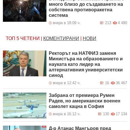
много близо до създаването на
собствена противоракетна
система
вчера в 18:09 ч.
213
4 490
ТОП 5
ЧЕТЕНИ
|
КОМЕНТИРАНИ
|
НОВИ
Ректорът на НАТФИЗ заменя
Министъра на образованието и
науката като лидер на
алтернативния университетски
синод
вчера в 12:42 ч.
16
36 467
Забрана от премиера Румен
Радев, но американски военен
самолет кацна в София
вчера в 16:12 ч.
130
17 134
Д-р Атанас Мангъров пред