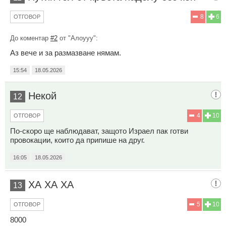
8
6
ОТГОВОР
До коментар
#2
от "Алоууу":
Аз вече и за размазване нямам.
15:54
18.05.2026
Некой
12
4
10
ОТГОВОР
По-скоро ще наблюдават, защото Израел пак готви
провокации, които да припише на друг.
16:05
18.05.2026
ХА ХА ХА
13
5
10
ОТГОВОР
8000