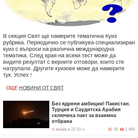
В секция Свят ще намерите тематична Куиз
рубрика. Периодично се публикува специализиран
куиз с въпроси на различна международна
тематика. След края на всеки тест може да
видите резултат с верните отговори, които сте
натрупали. Другите куизове може да намерите
тук. Успех !
ОЩЕ
НОВИНИ ОТ СВЯТ
Без ядрени амбиции! Пакистан,
Турция и Саудитска Арабия
сключиха пакт за взаимна
отбрана
вчера в 22:10 ч.
26
1 494