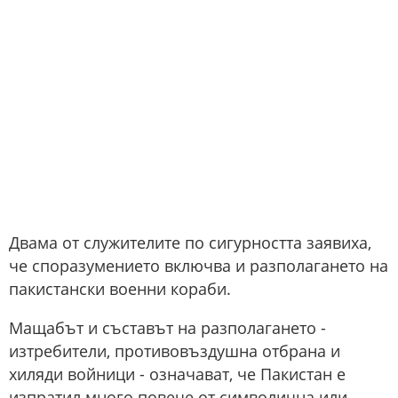
Двама от служителите по сигурността заявиха,
че споразумението включва и разполагането на
пакистански военни кораби.
Мащабът и съставът на разполагането -
изтребители, противовъздушна отбрана и
хиляди войници - означават, че Пакистан е
изпратил много повече от символична или