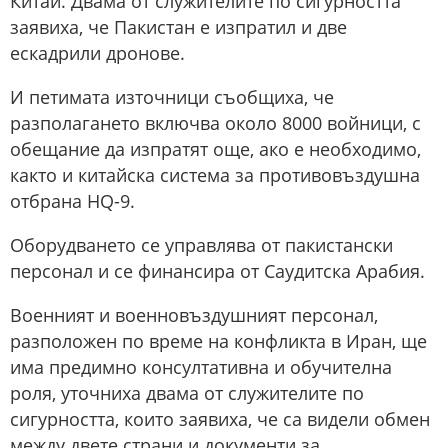
Китай. Двама от служителите по сигурността
заявиха, че Пакистан е изпратил и две
ескадрили дронове.
И петимата източници съобщиха, че
разполагането включва около 8000 войници, с
обещание да изпратят още, ако е необходимо,
както и китайска система за противовъздушна
отбрана HQ-9.
Оборудването се управлява от пакистански
персонал и се финансира от Саудитска Арабия.
Военният и военновъздушният персонал,
разположен по време на конфликта в Иран, ще
има предимно консултативна и обучителна
роля, уточниха двама от служителите по
сигурността, които заявиха, че са видели обмен
между двете страни и документи за