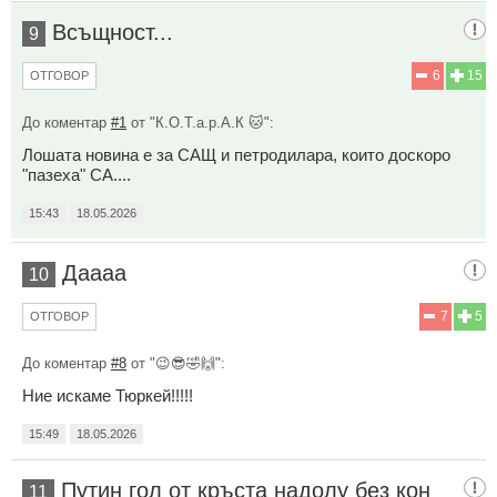
Всъщност...
9
6
15
ОТГОВОР
До коментар
#1
от "К.О.Т.а.р.А.К 🐱":
Лошата новина е за САЩ и петродилара, които доскоро
"пазеха" СА....
15:43
18.05.2026
Даааа
10
7
5
ОТГОВОР
До коментар
#8
от "😉😎🤣🙌":
Ние искаме Тюркей!!!!!
15:49
18.05.2026
Путин гол от кръста надолу без кон
11