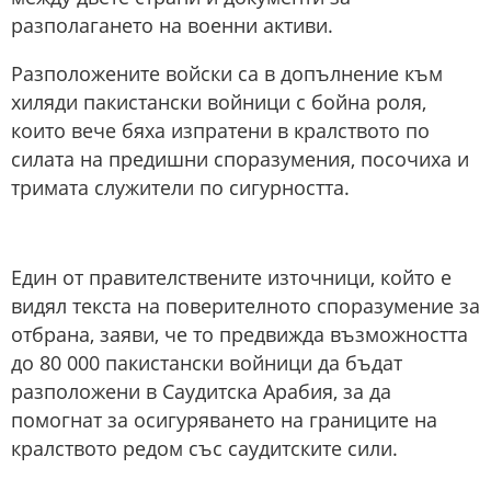
разполагането на военни активи.
Разположените войски са в допълнение към
хиляди пакистански войници с бойна роля,
които вече бяха изпратени в кралството по
силата на предишни споразумения, посочиха и
тримата служители по сигурността.
Един от правителствените източници, който е
видял текста на поверителното споразумение за
отбрана, заяви, че то предвижда възможността
до 80 000 пакистански войници да бъдат
разположени в Саудитска Арабия, за да
помогнат за осигуряването на границите на
кралството редом със саудитските сили.