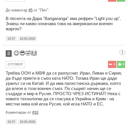
До коментар
#5
от "Пич":
В песента на Дара "Bangaranga" има рефрен "Light you up".
Знаеш ли какво означава това на американски военен
жаргон?
15:37
18.05.2026
😉😎🤣🙌
8
4
9
ОТГОВОР
Трябва ООН и МВФ да се разпуснат. Иран, Ливан и Сирия,
да бъде приети в съюз ката НАТО. Тогава Иран ще даде
уранът си на Китай. И да има палестинска държава, която
да влезе в този военен съюз. По същият начин ще се
създаде и мир в Русия. ПРОСТО ЧРЕЗ ИСТИНАТ! Нека с
новите технологии да се гласува в Украйна и Крим - на
местни нива кой иска Русия, кой иска НАТО и ЕС.
Коментиран от
#10
15:37
18.05.2026