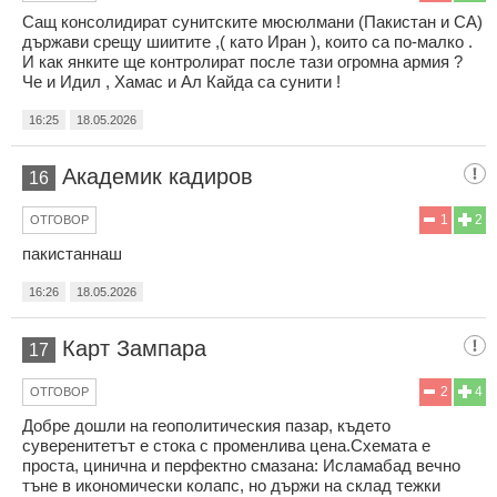
Сащ консолидират сунитските мюсюлмани (Пакистан и СА)
държави срещу шиитите ,( като Иран ), които са по-малко .
И как янките ще контролират после тази огромна армия ?
Че и Идил , Хамас и Ал Кайда са сунити !
16:25
18.05.2026
Академик кадиров
16
1
2
ОТГОВОР
пакистаннаш
16:26
18.05.2026
Карт Зампара
17
2
4
ОТГОВОР
Добре дошли на геополитическия пазар, където
суверенитетът е стока с променлива цена.Схемата е
проста, цинична и перфектно смазана: Исламабад вечно
тъне в икономически колапс, но държи на склад тежки