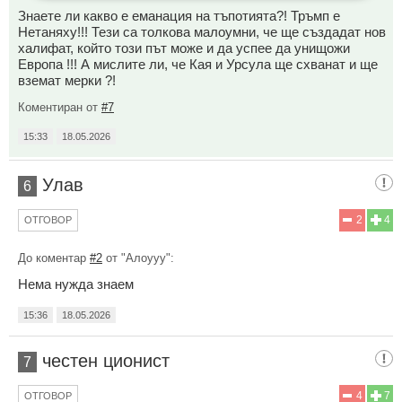
Знаете ли какво е еманация на тъпотията?! Тръмп е
Нетаняху!!! Тези са толкова малоумни, че ще създадат нов
халифат, който този път може и да успее да унищожи
Европа !!! А мислите ли, че Кая и Урсула ще схванат и ще
вземат мерки ?!
Коментиран от
#7
15:33
18.05.2026
Улав
6
2
4
ОТГОВОР
До коментар
#2
от "Алоууу":
Нема нужда знаем
15:36
18.05.2026
честен ционист
7
4
7
ОТГОВОР