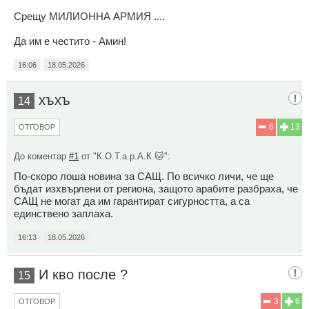
Срещу МИЛИОННА АРМИЯ ....
Да им е честито - Амин!
16:06
18.05.2026
хъхъ
14
6
13
ОТГОВОР
До коментар
#1
от "К.О.Т.а.р.А.К 🐱":
По-скоро лоша новина за САЩ. По всичко личи, че ще
бъдат изхвърлени от региона, защото арабите разбраха, че
САЩ не могат да им гарантират сигурността, а са
единствено заплаха.
16:13
18.05.2026
И кво после ?
15
3
6
ОТГОВОР