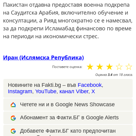
Пакистан отдавна предоставя военна подкрепа
на Саудитска Арабия, включително обучение и
консултации, а Рияд многократно се е намесвал,
за да подкрепи Исламабад финансово по време
на периоди на икономически стрес.
Иран (Ислямска Република)
☆
☆
☆
☆
☆
Поставете оценка:
Оценка
3.4
от
18
гласа.
Новините на Fakti.bg – във
Facebook
,
Instagram
,
YouTube
,
канал Viber
,
X
Четете ни и в Google News Showcase
Абонамент за Факти.БГ в Google Alerts
Добавете Факти.БГ като предпочитан