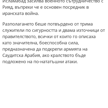
Исламабад засилва военното сътрудничество с
Рияд, въпреки че е основен посредник в
иранската война.
Разполагането беше потвърдено от трима
служители по сигурността и двама източници от
правителството, всички от които го описаха
като значителна, боеспособна сила,
предназначена да подкрепи армията на
Саудитска Арабия, ако кралството бъде
подложено на по-нататъшни атаки.