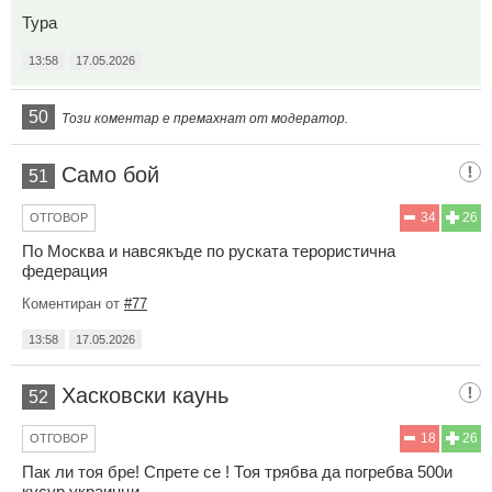
Тура
13:58
17.05.2026
50
Този коментар е премахнат от модератор.
Само бой
51
34
26
ОТГОВОР
По Москва и навсякъде по руската терористична
федерация
Коментиран от
#77
13:58
17.05.2026
Хасковски каунь
52
18
26
ОТГОВОР
Пак ли тоя бре! Спрете се ! Тоя трябва да погребва 500и
кусур украинци.