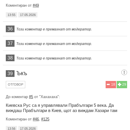
Коментиран от
#49
13:55
17.05.2026
36
Този коментар е премахнат от модератор.
37
Този коментар е премахнат от модератор.
38
Този коментар е премахнат от модератор.
Ъкъ
39
18
29
ОТГОВОР
До коментар
#5
от "Хахахаха":
Киевска Рус са я управлявали Прабългари 5 века. Да
виждаш Прабългари в Киев, щот аз виждам Хазари там
Коментиран от
#46
,
#125
13:56
17.05.2026