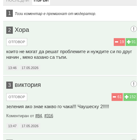
ПОСЛЕДНИ
ПЪРВИ
1
Този коментар е премахнат от модератор.
Хора
2
19
91
ОТГОВОР
които не могат да решат проблемите и нуждите си по друг
начин , меко казано са тъпи.
13:46
17.05.2026
виктория
3
61
152
ОТГОВОР
зеления ако знае какво го чака!!! Чаушеску 2!!!!!
Коментиран от
#84
,
#316
13:47
17.05.2026