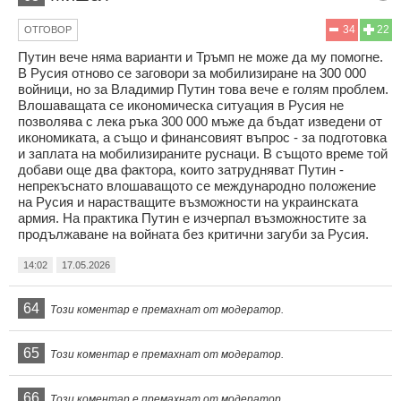
34
22
ОТГОВОР
Путин вече няма варианти и Тръмп не може да му помогне.
В Русия отново се заговори за мобилизиране на 300 000
войници, но за Владимир Путин това вече е голям проблем.
Влошаващата се икономическа ситуация в Русия не
позволява с лека ръка 300 000 мъже да бъдат изведени от
икономиката, а също и финансовият въпрос - за подготовка
и заплата на мобилизираните руснаци. В същото време той
добави още два фактора, които затрудняват Путин -
непрекъснато влошаващото се международно положение
на Русия и нарастващите възможности на украинската
армия. На практика Путин е изчерпал възможностите за
продължаване на войната без критични загуби за Русия.
14:02
17.05.2026
64
Този коментар е премахнат от модератор.
65
Този коментар е премахнат от модератор.
66
Този коментар е премахнат от модератор.