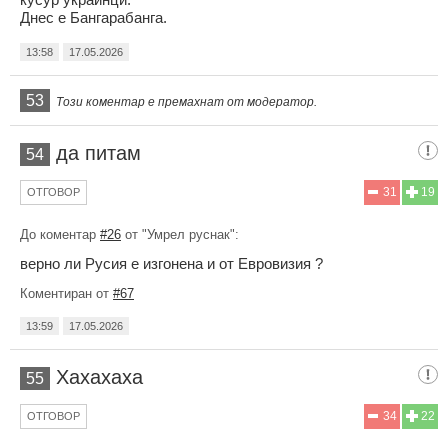
Днес е Бангарабанга.
13:58
17.05.2026
53
Този коментар е премахнат от модератор.
да питам
54
31
19
ОТГОВОР
До коментар
#26
от "Умрел руснак":
верно ли Русия е изгонена и от Евровизия ?
Коментиран от
#67
13:59
17.05.2026
Хахахаха
55
34
22
ОТГОВОР