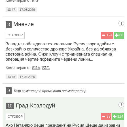
Коментиран от
#73
13:47
17.05.2026
Мнение
8
124
60
ОТГОВОР
Западът побеждава технологично Русия, зареждайки с
безкрайно количество дронове Украйна, без да обявява
световна война. Онзи клоун с тридневната специална
операция чертае поредните червени линии...
Коментиран от
#115
,
#271
13:48
17.05.2026
9
Този коментар е премахнат от модератор.
Град Козлодуй
10
33
124
ОТГОВОР
Ако Нетаняхо беше президент на Русия Щеше да изравни