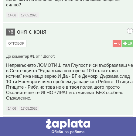
силно?
14:06
17.05.2026
оня с коня
76
6
19
ОТГОВОР
До коментар
#1
от "Шопо":
Непрекъснато ЛОМОТИШ тая Глупост и си въобразяваш че
в Сентенцията "Една лъжа повторена 100 пъти става
истина" има нещо верно.И Да - БГ е Демокр. Държава след
10-ти Ноември и няма проблем да наричаш Рибите -Птици а
Птиците - Риби,но това не е в твоя полза щото просто
Околните ще те ИГНОРИРАТ и отминават БЕЗ особено
Съжаление.
14:06
17.05.2026
77
Този коментар е премахнат от модератор.