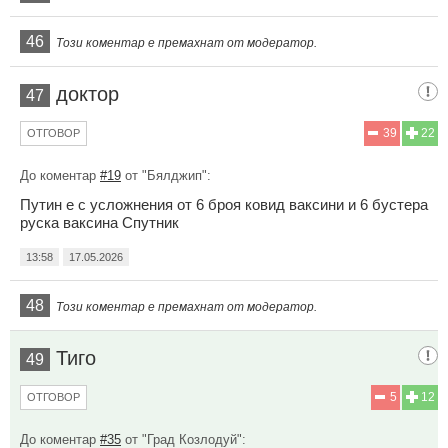
46
Този коментар е премахнат от модератор.
доктор
47
39
22
ОТГОВОР
До коментар
#19
от "Бялджип":
Путин е с усложнения от 6 броя ковид ваксини и 6 бустера
руска ваксина Спутник
13:58
17.05.2026
48
Този коментар е премахнат от модератор.
Тиго
49
5
12
ОТГОВОР
До коментар
#35
от "Град Козлодуй":