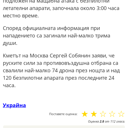
подложен на мащабна атака с безпилотни
летателни апарати, започнала около 3:00 часа
местно време.
Според официалната информация при
нападението са загинали най-малко трима
души.
Кметът на Москва Сергей Собянин заяви, че
руските сили за противовъздушна отбрана са
свалили най-малко 74 дрона през нощта и над
120 безпилотни апарата през последните 24
часа.
Украйна
☆
☆
☆
☆
☆
Поставете оценка:
Оценка
2.8
от
112
гласа.