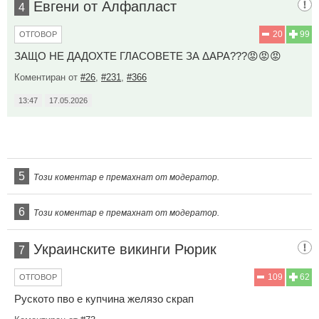
Евгени от Алфапласт
4
20
99
ОТГОВОР
ЗАЩО НЕ ДАДОХТЕ ГЛАСОВЕТЕ ЗА ΔΑΡΑ???😡😡😡
Коментиран от
#26
,
#231
,
#366
13:47
17.05.2026
5
Този коментар е премахнат от модератор.
6
Този коментар е премахнат от модератор.
Украинските викинги Рюрик
7
109
62
ОТГОВОР
Руското пво е купчина желязо скрап