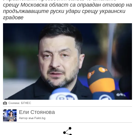
срещу Московска област са оправдан отговор на
продължаващите руски удари срещу украински
градове
Снимка: БГНЕС
Ели Стоянова
Автор във Fakti.bg