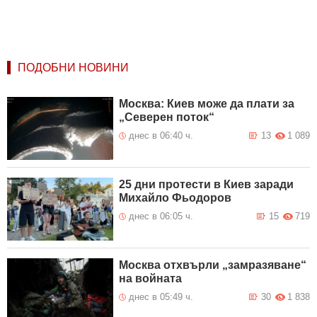
ПОДОБНИ НОВИНИ
Москва: Киев може да плати за
„Северен поток“
днес в 06:40 ч.
13
1 089
25 дни протести в Киев заради
Михайло Фьодоров
днес в 06:05 ч.
15
719
Москва отхвърли „замразяване“
на войната
днес в 05:49 ч.
30
1 838