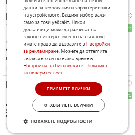
включително използване на точни
25
Този коментар е премахнат от модератор.
данни за геолокация и характеристики
на устройството. Вашият избор важи
Умрел руснак
26
само за този уебсайт. Някои
39
22
ОТГОВОР
доставчици може да разчитат на
законен интерес вместо на съгласие;
До коментар
#4
от "Евгени от Алфапласт":
имате право да възразите в
Настройки
Слава на ДАРА!!!
за рекламиране
. Можете да оттеглите
съгласието си по всяко време в
Коментиран от
#54
Настройки на бисквитките
.
Политика
13:53
17.05.2026
за поверителност
Многоходовото
27
ПРИЕМЕТЕ ВСИЧКИ
58
31
ОТГОВОР
градинско джудже Хаяско провали специалната ВО,
ОТХВЪРЛЕТЕ ВСИЧКИ
унищожи 2 милиона руски войници и фалира Русия. Сега
проси заеми от господаря си Китай.
ПОКАЖЕТЕ ПОДРОБНОСТИ
13:53
17.05.2026