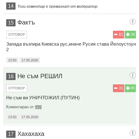
14
Този коментар е премахнат от модератор.
Фактъ
15
81
36
ОТГОВОР
Запада възпира Киевска рус,иначе Русия става Йелоустоун
2
13:50
17.05.2026
Не съм РЕШИЛ
16
31
85
ОТГОВОР
Не съм ви УНИЧТОЖИЛ (ПУТИН)
Коментиран от
#99
13:50
17.05.2026
Хахахаха
17