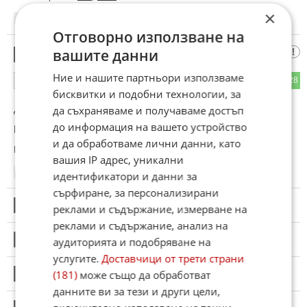
×
13:52
17.05.2026
Отговорно използване на
Хахахаха
вашите данни
21
Ние и нашите партньори използваме
49
28
ОТГОВОР
бисквитки и подобни технологии, за
да съхраняваме и получаваме достъп
До коментар
#18
от "Време е":
до информация на вашето устройство
Руския фашист.
и да обработваме лични данни, като
Коментиран от
#24
вашия IP адрес, уникални
13:52
17.05.2026
идентификатори и данни за
сърфиране, за персонализирани
22
Този коментар е премахнат от модератор.
реклами и съдържание, измерване на
реклами и съдържание, анализ на
23
аудиторията и подобряване на
Този коментар е премахнат от модератор.
услугите.
Доставчици от трети страни
24
(181)
може също да обработват
Този коментар е премахнат от модератор.
данните ви за тези и други цели,