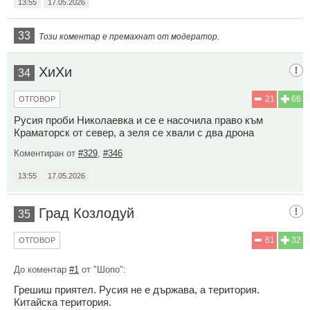
13:55
17.05.2026
33
Този коментар е премахнат от модератор.
ХиХи
34
21
66
ОТГОВОР
Русия проби Николаевка и се е насочила право към
Краматорск от север, а зеля се хвали с два дрона
Коментиран от
#329
,
#346
13:55
17.05.2026
Град Козлодуй
35
61
32
ОТГОВОР
До коментар
#1
от "Шопо":
Грешиш приятел. Русия не е държава, а територия.
Китайска територия.