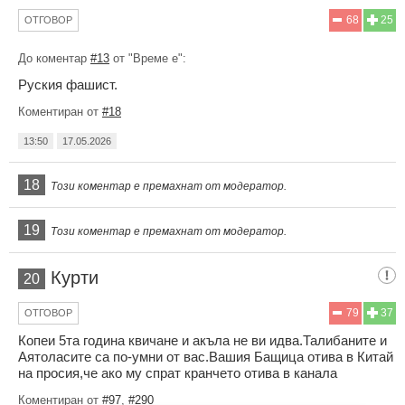
68
25
ОТГОВОР
До коментар
#13
от "Време е":
Руския фашист.
Коментиран от
#18
13:50
17.05.2026
18
Този коментар е премахнат от модератор.
19
Този коментар е премахнат от модератор.
Курти
20
79
37
ОТГОВОР
Копеи 5та година квичане и акъла не ви идва.Талибаните и
Аятоласите са по-умни от вас.Вашия Бащица отива в Китай
на просия,че ако му спрат кранчето отива в канала
Коментиран от
#97
,
#290