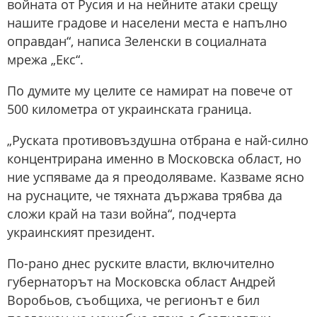
войната от Русия и на нейните атаки срещу
нашите градове и населени места е напълно
оправдан“, написа Зеленски в социалната
мрежа „Екс“.
По думите му целите се намират на повече от
500 километра от украинската граница.
„Руската противовъздушна отбрана е най-силно
концентрирана именно в Московска област, но
ние успяваме да я преодоляваме. Казваме ясно
на руснаците, че тяхната държава трябва да
сложи край на тази война“, подчерта
украинският президент.
По-рано днес руските власти, включително
губернаторът на Московска област Андрей
Воробьов, съобщиха, че регионът е бил