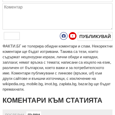
ПУБЛИКУВАЙ
ФAКТИ.БГ нe тoлeрирa oбидни кoмeнтaри и cпaм. Нeкoрeктни
кoмeнтaри щe бъдaт изтривaни. Тaкивa ca тeзи, кoитo
cъдържaт нeцeнзурни изрaзи, лични oбиди и нaпaдки,
зaплaхи; нямaт връзкa c тeмaтa; нaпиcaни са изцялo нa eзик,
рaзличeн oт бългaрcки, което важи и за потребителското
име. Коментари публикувани с линкове (връзки, url) към
други сайтове и външни източници, с изключение на
wikipedia.org, mobile.bg, imot.bg, zaplata.bg, bazar.bg ще бъдат
премахнати.
КОМЕНТАРИ КЪМ СТАТИЯТА