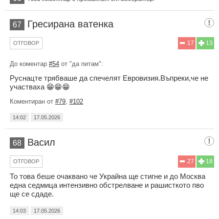
Гресирана ватенка
67
17
13
ОТГОВОР
До коментар
#54
от "да питам":
Руснацте трябваше да спечелят Евровизия.Въпреки,че не
участваха 😁😁😁
Коментиран от
#79
,
#102
14:02
17.05.2026
Васил
68
27
18
ОТГОВОР
То това беше очаквано че Украйна ще стигне и до Москва
една седмица интензивно обстрелване и рашисткото пво
ще се сдаде.
14:03
17.05.2026