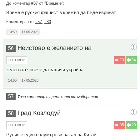
До коментар
#37
от "Време е":
Време е руския фашист в кремъл да бъде изринат.
Коментиран от
#57
,
#80
13:59
17.05.2026
Неистово е желанието на
56
13
34
ОТГОВОР
зелената човече да заличи украйна
14:00
17.05.2026
57
Този коментар е премахнат от модератор.
Град Козлодуй
58
35
20
ОТГОВОР
Русия е един полумъртъв васал на Китай.