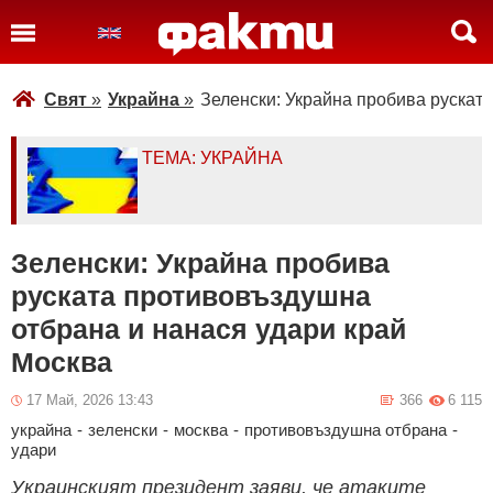
Свят
»
Украйна
»
Зеленски: Украйна пробива рускат
ТЕМА: УКРАЙНА
Зеленски: Украйна пробива
руската противовъздушна
отбрана и нанася удари край
Москва
17 Май, 2026 13:43
366
6 115
украйна
-
зеленски
-
москва
-
противовъздушна отбрана
-
удари
Украинският президент заяви, че атаките