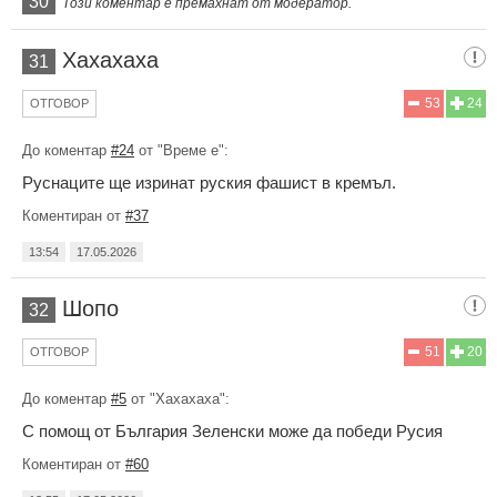
30
Този коментар е премахнат от модератор.
Хахахаха
31
53
24
ОТГОВОР
До коментар
#24
от "Време е":
Руснаците ще изринат руския фашист в кремъл.
Коментиран от
#37
13:54
17.05.2026
Шопо
32
51
20
ОТГОВОР
До коментар
#5
от "Хахахаха":
С помощ от България Зеленски може да победи Русия
Коментиран от
#60