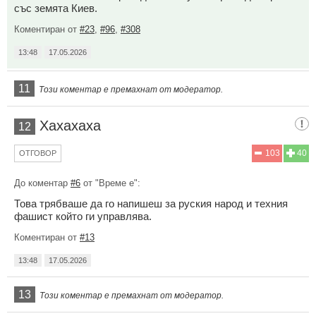
със земята Киев.
Коментиран от
#23
,
#96
,
#308
13:48
17.05.2026
11
Този коментар е премахнат от модератор.
Хахахаха
12
103
40
ОТГОВОР
До коментар
#6
от "Време е":
Това трябваше да го напишеш за руския народ и техния
фашист който ги управлява.
Коментиран от
#13
13:48
17.05.2026
13
Този коментар е премахнат от модератор.