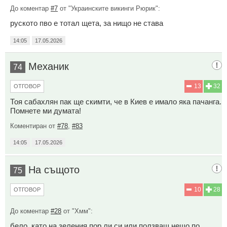
До коментар
#7
от "Украинските викинги Рюрик":
руското пво е тотал щета, за нищо не става
14:05
17.05.2026
Механик
74
13
32
ОТГОВОР
Тоя сабахлян пак ще скимти, че в Киев е имало яка пачанга.
Помнете ми думата!
Коментиран от
#78
,
#83
14:05
17.05.2026
На същото
75
10
28
ОТГОВОР
До коментар
#28
от "Хмм":
бело, като на зеления пор ли си или ползваш нещо по