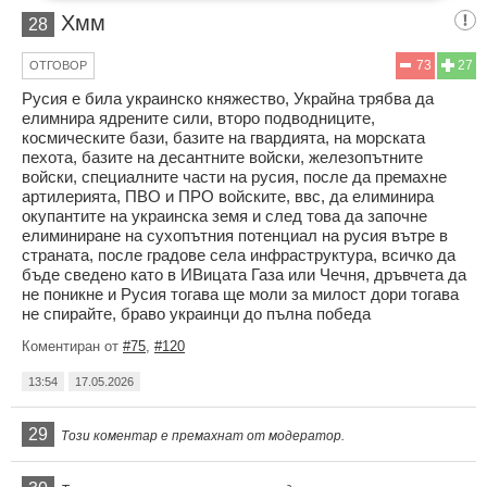
Хмм
28
73
27
ОТГОВОР
Русия е била украинско княжество, Украйна трябва да
елимнира ядрените сили, второ подводниците,
космическите бази, базите на гвардията, на морската
пехота, базите на десантните войски, железопътните
войски, специалните части на русия, после да премахне
артилерията, ПВО и ПРО войските, ввс, да елиминира
окупантите на украинска земя и след това да започне
елиминиране на сухопътния потенциал на русия вътре в
страната, после градове села инфраструктура, всичко да
бъде сведено като в ИВицата Газа или Чечня, дръвчета да
не поникне и Русия тогава ще моли за милост дори тогава
не спирайте, браво украинци до пълна победа
Коментиран от
#75
,
#120
13:54
17.05.2026
29
Този коментар е премахнат от модератор.