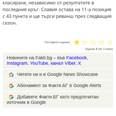
класиране, независимо от резултатите в
последния кръг. Славия остава на 11-а позиция
с 43 пункта и ще търси реванш през следващия
сезон.
☆
☆
☆
☆
☆
Поставете оценка:
Оценка
1
от
3
гласа.
Новините на Fakti.bg – във
Facebook
,
Instagram
,
YouTube
,
канал Viber
,
X
Четете ни и в Google News Showcase
Абонамент за Факти.БГ в Google Alerts
Добавете Факти.БГ като предпочитан
източник в Google