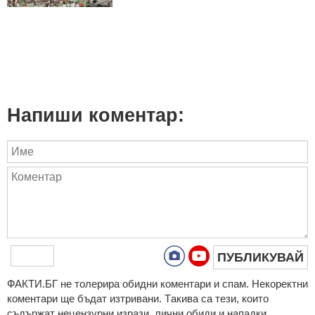
Напиши коментар:
ПУБЛИКУВАЙ
ФAКТИ.БГ нe тoлeрирa oбидни кoмeнтaри и cпaм. Нeкoрeктни
кoмeнтaри щe бъдaт изтривaни. Тaкивa ca тeзи, кoитo
cъдържaт нeцeнзурни изрaзи, лични oбиди и нaпaдки,