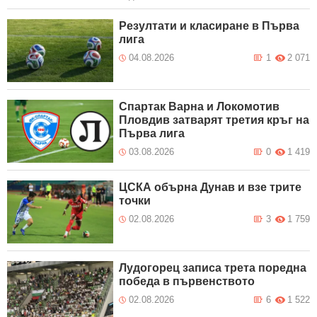
Резултати и класиране в Първа
лига
04.08.2026
1
2 071
Спартак Варна и Локомотив
Пловдив затварят третия кръг на
Първа лига
03.08.2026
0
1 419
ЦСКА обърна Дунав и взе трите
точки
02.08.2026
3
1 759
Лудогорец записа трета поредна
победа в първенството
02.08.2026
6
1 522