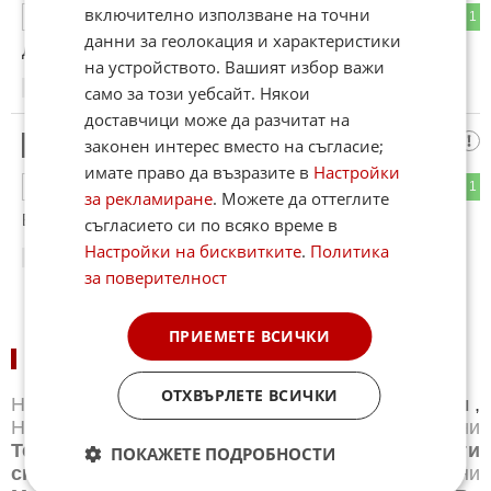
включително използване на точни
0
1
ОТГОВОР
данни за геолокация и характеристики
Дядо Прасенци пак е на далавера.
на устройството. Вашият избор важи
08:53
19.05.2026
само за този уебсайт. Някои
доставчици може да разчитат на
Боби Григ
законен интерес вместо на съгласие;
3
имате право да възразите в
Настройки
0
1
ОТГОВОР
за рекламиране
. Можете да оттеглите
Вече не се интересувам, докато бензинджията е тартор.
съгласието си по всяко време в
Настройки на бисквитките
.
Политика
08:55
19.05.2026
за поверителност
ПРИЕМЕТЕ ВСИЧКИ
НОВИНИ ПО СПОРТОВЕ:
ОТХВЪРЛЕТЕ ВСИЧКИ
Новини
Бг футбол
,
Новини
Световен футбол
,
Новини
Баскетбол
,
Новини
Волейбол
,
Новини
Тенис
,
Новини
Бойни спортове
,
Новини
Други
ПОКАЖЕТЕ ПОДРОБНОСТИ
спортове
,
Новини
Лека атлетика
,
Новини