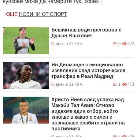
куизове може да намерите тук. Успех !
ОЩЕ
НОВИНИ ОТ СПОРТ
Бешикташ води преговори с
Душан Влахович
днес в 22:14 ч.
0
272
Ян Диоманде с емоционално
изявление след историческия
трансфер в Реал Мадрид
днес в 21:49 ч.
1
473
Христо Янев след успеха над
Макаби Тел Авив: Отново
видяхме един отбор, който
знаеше в какво е силен и
познаваше слабите страни на
противника
днес в 21:34 ч.
6
725