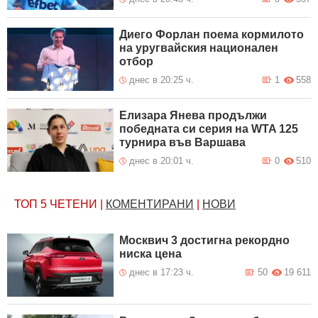
Диего Форлан поема кормилото
на уругвайския национален
отбор
днес в 20:25 ч.
1
558
Елизара Янева продължи
победната си серия на WTA 125
турнира във Варшава
днес в 20:01 ч.
0
510
ТОП 5
ЧЕТЕНИ
|
КОМЕНТИРАНИ
|
НОВИ
Москвич 3 достигна рекордно
ниска цена
днес в 17:23 ч.
50
19 611