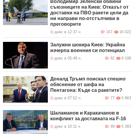
Володимир Зеленски обвини
съюзниците на Киев: Отказът от
доставки на ПВО ракети цели да
ни направи по-отстъпчиви в
преговорите
днес в 12:37 ч.
167
16 022
Залужни шокира Киев: Украйна
изчерпа военния си потенциал
днес в 05:49 ч.
82
9 108
Доналд Тръмп поискал спешно
обяснение от шефа на
Пентагона: Къде са ракетите?
днес в 07:52 ч.
77
5 863
Шаламанов и Каракачанов в
конфликт за доставката на F-16
днес в 10:11 ч.
49
5 383