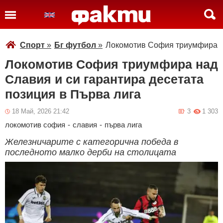
Спорт
»
Бг футбол
»
Локомотив София триумфира на
Локомотив София триумфира над
Славия и си гарантира десетата
позиция в Първа лига
18 Май, 2026 21:42
3
1 303
локомотив софия
-
славия
-
първа лига
Железничарите с категорична победа в
последното малко дерби на столицата