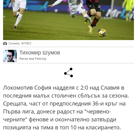
Снимка: БГНЕС
Тихомир Шумов
Автор във Fakti.bg
Локомотив София надделя с 2:0 над Славия в
последния малък столичен сблъсък за сезона.
Срещата, част от предпоследния 36-и кръг на
Първа лига, донесе радост на "червено-
черните" фенове и окончателно затвърди
позицията на тима в топ 10 на класирането.