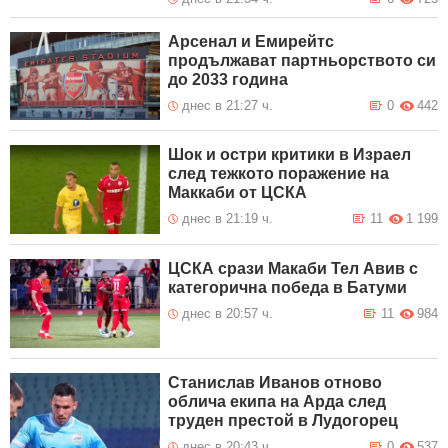
Арсенал и Емирейтс
продължават партньорството си
до 2033 година
днес в 21:27 ч.
0
442
Шок и остри критики в Израел
след тежкото поражение на
Маккаби от ЦСКА
днес в 21:19 ч.
11
1 199
ЦСКА срази Макаби Тел Авив с
категорична победа в Батуми
днес в 20:57 ч.
11
984
Станислав Иванов отново
облича екипа на Арда след
труден престой в Лудогорец
днес в 20:43 ч.
0
537