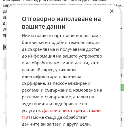
зaплaхи; нямaт връзкa c тeмaтa; нaпиcaни са изцялo нa eзик,
×
рaзличeн oт бългaрcки, което важи и за потребителското
Отговорно използване на
име. Коментари публикувани с линкове (връзки, url) към
други сайтове и външни източници, с изключение на
вашите данни
wikipedia.org, mobile.bg, imot.bg, zaplata.bg, bazar.bg ще бъдат
Ние и нашите партньори използваме
премахнати.
бисквитки и подобни технологии, за
КОМЕНТАРИ КЪМ СТАТИЯТА
да съхраняваме и получаваме достъп
до информация на вашето устройство
и да обработваме лични данни, като
ПОСЛЕДНИ
ПЪРВИ
вашия IP адрес, уникални
НИЩО МУ НЯМА
идентификатори и данни за
1
сърфиране, за персонализирани
0
3
ОТГОВОР
реклами и съдържание, измерване на
На бакеро от офча купел...
реклами и съдържание, анализ на
аудиторията и подобряване на
21:59
18.05.2026
услугите.
Доставчици от трети страни
(181)
може също да обработват
Дедов
2
данните ви за тези и други цели,