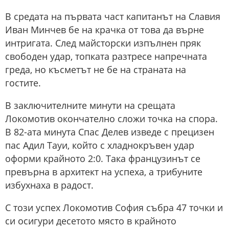
В средата на първата част капитанът на Славия
Иван Минчев бе на крачка от това да върне
интригата. След майсторски изпълнен пряк
свободен удар, топката разтресе напречната
греда, но късметът не бе на страната на
гостите.
В заключителните минути на срещата
Локомотив окончателно сложи точка на спора.
В 82-ата минута Спас Делев изведе с прецизен
пас Адил Тауи, който с хладнокръвен удар
оформи крайното 2:0. Така французинът се
превърна в архитект на успеха, а трибуните
избухнаха в радост.
С този успех Локомотив София събра 47 точки и
си осигури десетото място в крайното