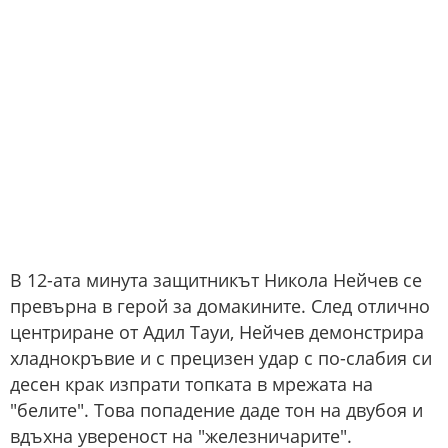
В 12-ата минута защитникът Никола Нейчев се
превърна в герой за домакините. След отлично
центриране от Адил Тауи, Нейчев демонстрира
хладнокръвие и с прецизен удар с по-слабия си
десен крак изпрати топката в мрежата на
"белите". Това попадение даде тон на двубоя и
вдъхна увереност на "железничарите".