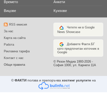
Времето
Анкети
Вицове
Куизове
RSS емисия
Четете ни в Google
За нас
News Showcase
Карта на сайта
Добавете Факти.БГ
Работа
като предпочитан източник в
Рекламна тарифа
Google
Контакт с нас
© Резон Медиа 1993-2026 -
Общи правила
София 1000, ул. Карнеги 11А
©
ФАКТИ
ползва и препоръчва
хостинг услугите
на