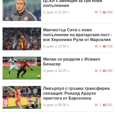
ЦСКА с амбиция за три нови
попълнения
днес в 11:24 ч.
0
458
Манчестър Сити с ново
попълнение на вратарския пост -
взе Херонимо Рули от Марсилия
днес в 10:54 ч.
0
439
Милан се раздели с Исмаел
Бенасер
днес в 10:25 ч.
0
456
Ливърпул с гръмка трансферна
сензация: Роналд Араухо
пристига от Барселона
днес в 09:56 ч.
1
692