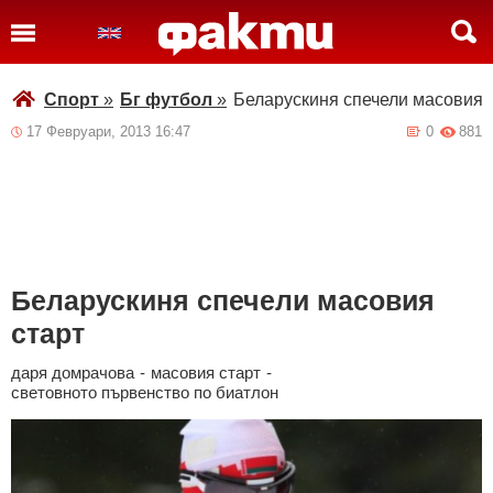
Спорт
»
Бг футбол
»
Беларускиня спечели масовия 
17 Февруари, 2013 16:47
0
881
Беларускиня спечели масовия
старт
даря домрачова
-
масовия старт
-
световното първенство по биатлон