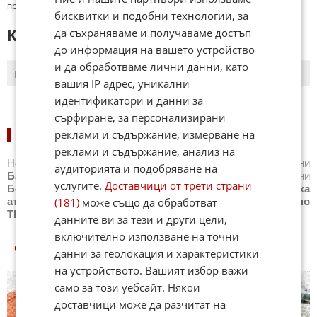
премахнати.
бисквитки и подобни технологии, за
да съхраняваме и получаваме достъп
КОМЕНТАРИ КЪМ СТАТИЯТА
до информация на вашето устройство
и да обработваме лични данни, като
ПОСЛЕДНИ
ПЪРВИ
вашия IP адрес, уникални
идентификатори и данни за
сърфиране, за персонализирани
реклами и съдържание, измерване на
НОВИНИ ПО СПОРТОВЕ:
реклами и съдържание, анализ на
Новини
Бг футбол
,
Новини
Световен футбол
,
Новини
аудиторията и подобряване на
Баскетбол
,
Новини
Волейбол
,
Новини
Тенис
,
Новини
услугите.
Доставчици от трети страни
Бойни спортове
,
Новини
Други спортове
,
Новини
Лека
атлетика
,
Новини
Моторни спортове
,
Новини
Спортът по
(181)
може също да обработват
ТВ
,
Новини
Зимни спортове
данните ви за тези и други цели,
включително използване на точни
СПОРТ КУИЗОВЕ
данни за геолокация и характеристики
на устройството. Вашият избор важи
само за този уебсайт. Някои
доставчици може да разчитат на