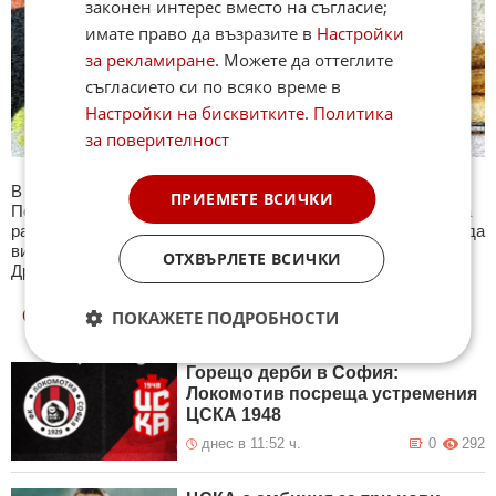
законен интерес вместо на съгласие;
имате право да възразите в
Настройки
за рекламиране
. Можете да оттеглите
съгласието си по всяко време в
Настройки на бисквитките
.
Политика
за поверителност
В секция Спорт ще намерите тематична Куиз рубрика.
ПРИЕМЕТЕ ВСИЧКИ
Периодично се публикува специализиран куиз с въпроси на
различна спортна тематика. След края на всеки тест може да
видите резултат с верните отговори, които сте натрупали.
ОТХВЪРЛЕТЕ ВСИЧКИ
Другите куизове може да намерите тук. Успех !
ОЩЕ
НОВИНИ ОТ СПОРТ
ПОКАЖЕТЕ ПОДРОБНОСТИ
Горещо дерби в София:
Локомотив посреща устремения
ЦСКА 1948
днес в 11:52 ч.
0
292