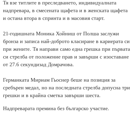
Тя взе титлите в преследването, индивидуалната
надпревара, в смесената щафета и в женската щафета
и остана втора в спринта и в масовия старт.
21-годишната Моника Хойниш от Полша заслужи
бронза и записа най-доброто класиране в кариерата си
при жените. Тя направи само една грешка при първата
си стрелба от положение прав и завърши с изоставане
от 27.6 секундизад Домрачова.
Германката Мириам Гьоснер беше на позиция за
сребърен медал, но на последната стрелба допусна три
грешки и в крайна сметка завърши шеста.
Надпреварата премина без българско участие.