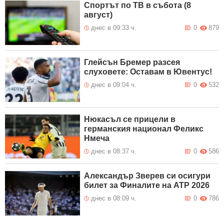
Спортът по ТВ в събота (8
август)
днес в 09:33 ч.
0
879
Глейсън Бремер разсея
слуховете: Оставам в Ювентус!
днес в 09:04 ч.
0
532
Нюкасъл се прицели в
германския национал Феликс
Нмеча
днес в 08:37 ч.
0
586
Александър Зверев си осигури
билет за Финалите на ATP 2026
днес в 08:09 ч.
0
786