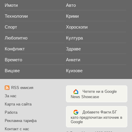
Имоти
Авто
Технологии
Крими
Спорт
Хороскопи
Любопитно
Култура
Конфликт
Здраве
Времето
Анкети
Вицове
Куизове
RSS емисия
Четете ни в Google
За нас
News Showcase
Карта на сайта
Добавете Факти.БГ
Работа
като предпочитан източник в
Рекламна тарифа
Google
Контакт с нас