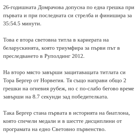
26-годишната Домрачова допусна по една грешка при
първата и при последната си стрелба и финишира за
35:54.5 минути.
Това е втора световна титла в кариерата на
беларускинята, която триумфира за първи път в
преследването в Руполдинг 2012.
На второ място завърши защитаващата титлата си
Тора Бергер от Норвегия. Тя също направи общо 2
грешки на огневия рубеж, но с по-слабо бегово време
завърши на 8.7 секунди зад победителката.
Така Бергер стана първата в историята на биатлона,
която спечели медали и в шестте дисциплини от
програмата на едно Световно първенство.