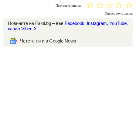
☆
☆
☆
☆
☆
Поставете оценка:
Оценка
от
0
гласа.
Новините на Fakti.bg – във
Facebook
,
Instagram
,
YouTube
,
канал Viber
,
X
Четете ни и в Google News