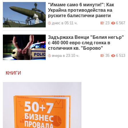
"Имаме само 6 минути!": Как
Украйна противодейства на
руските балистични ракети
днес в 05:11 ч.
23
6 567
Задържаха Венци "Белия негър"
с 460 000 евро след гонка в
столичния кв. "Борово"
вчера в 23:10 ч.
35
6 513
КНИГИ