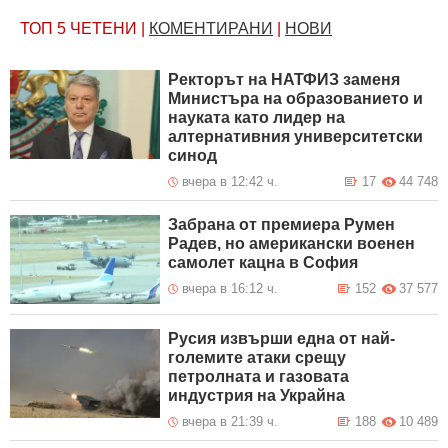
ТОП 5
ЧЕТЕНИ
|
КОМЕНТИРАНИ
|
НОВИ
Ректорът на НАТФИЗ заменя
Министъра на образованието и
науката като лидер на
алтернативния университетски
синод
вчера в 12:42 ч.
17
44 748
Забрана от премиера Румен
Радев, но американски военен
самолет кацна в София
вчера в 16:12 ч.
152
37 577
Русия извърши една от най-
големите атаки срещу
петролната и газовата
индустрия на Украйна
вчера в 21:39 ч.
188
10 489