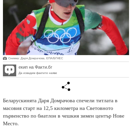
Снимка: Даря Домрачова, ЕПА/БГНЕС
екип на Факти.бг
Да извадим фактите наяве
Беларускинята Даря Домрачова спечели титлата в
масовия старт на 12,5 километра на Световното
първенство по биатлон в чешкия зимен център Нове
Место.