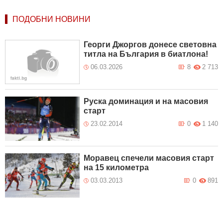
ПОДОБНИ НОВИНИ
Георги Джоргов донесе световна
титла на България в биатлона!
06.03.2026
8
2 713
Руска доминация и на масовия
старт
23.02.2014
0
1 140
Моравец спечели масовия старт
на 15 километра
03.03.2013
0
891