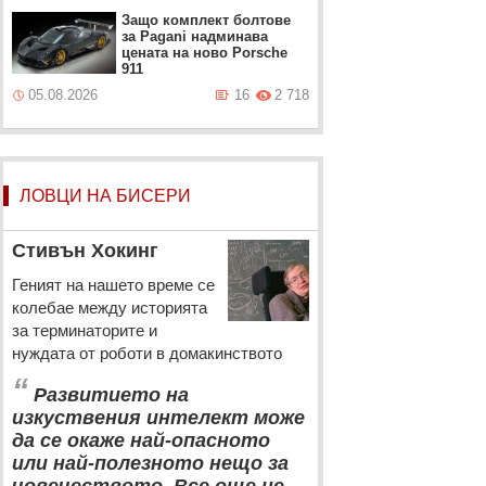
Защо комплект болтове
за Pagani надминава
цената на ново Porsche
911
05.08.2026
16
2 718
ЛОВЦИ НА БИСЕРИ
Стивън Хокинг
Геният на нашето време се
колебае между историята
за терминаторите и
нуждата от роботи в домакинството
“
Развитието на
изкуствения интелект може
да се окаже най-опасното
или най-полезното нещо за