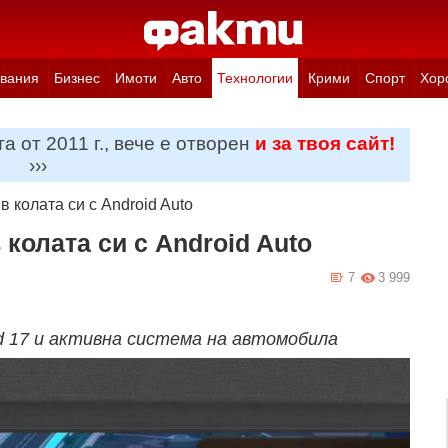
вания
Бизнес
Имоти
Авто
Технологии
Крими
Спорт
Хор
а от 2011 г., вече е отворен
и за твоя сайт!
›››
в колата си с Android Auto
 колата си с Android Auto
7
3 999
d 17 и активна система на автомобила