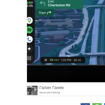
Галин Ганев
Автор във Fakti.bg