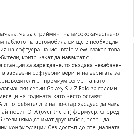
начава, че за стрийминг на висококачествено
ъм таблото на автомобила ви ще е необходим
ия на софтуера на Mountain View. Макар това
бители, които чакат да наваксат с
а станция за зареждане, то създава незабавен
 в забавени софтуерни вериги на веригата за
роизводители от премиум сегмента като
лагмански серии Galaxy S и Z Fold за големи
есеци на годината, като често оставят
A и потребителите на по-стар хардуер да чакат
най-новия OTA (over-the-air) фърмуер. Според
бители няма да имат друг избор, освен да
лни конфигурации без достъп до специалната