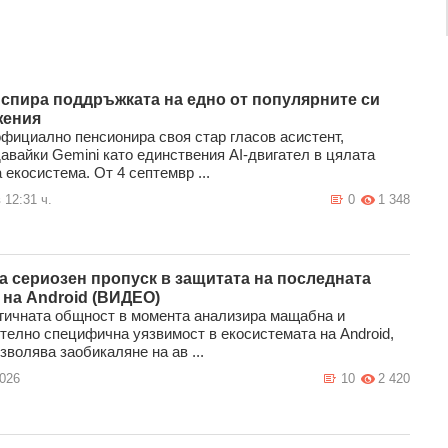
 спира поддръжката на едно от популярните си
жения
официално пенсионира своя стар гласов асистент,
авайки Gemini като единствения AI-двигател в цялата
екосистема. От 4 септемвр ...
 12:31 ч.
0
1 348
а сериозен пропуск в защитата на последната
 на Android (ВИДЕО)
гичната общност в момента анализира мащабна и
телно специфична уязвимост в екосистемата на Android,
зволява заобикаляне на ав ...
2026
10
2 420