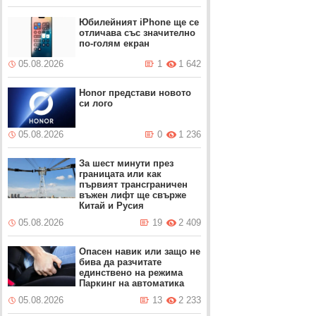
Юбилейният iPhone ще се
отличава със значително
по-голям екран
05.08.2026
1
1 642
Honor представи новото
си лого
05.08.2026
0
1 236
За шест минути през
границата или как
първият трансграничен
въжен лифт ще свърже
Китай и Русия
05.08.2026
19
2 409
Опасен навик или защо не
бива да разчитате
единствено на режима
Паркинг на автоматика
05.08.2026
13
2 233