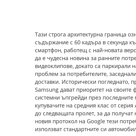
Тази строга архитектурна граница оз
съдържание с 60 кадъра в секунда к
смартфон, работещ с най-новата верс
да е чудесна новина за ранните потре
видеоклипове, докато са паркирали н
проблем за потребителите, заседнали
доставки. Исторически погледнато, п
Samsung дават приоритет на своите ф
системни ъпгрейди през последните м
купувачите на средния клас от серия 
до следващата пролет, за да получат 
новия протокол на Google тези потре
използват стандартните си автомоби