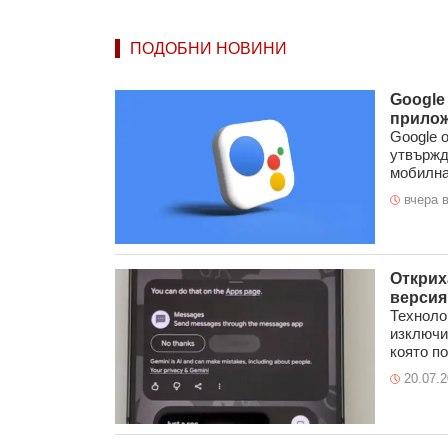
ПОДОБНИ НОВИНИ
Google
прило
Google 
утвържд
мобилна 
вчера в
Открих
версия
Техноло
изключи
която по
20.07.