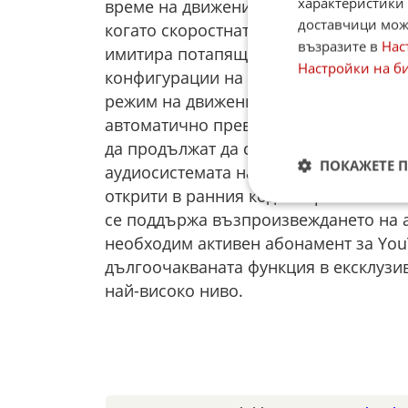
характеристики 
време на движение. Пълното визуал
доставчици може
когато скоростната кутия на автомоб
възразите в
Нас
имитира потапящата театрална среда,
Настройки на б
конфигурации на Android Automotive.
режим на движение, приложението не
автоматично превключвайки в режим 
да продължат да слушат подкасти, ле
ПОКАЖЕТЕ 
аудиосистемата на колата. Въпреки т
открити в ранния код на приложениет
се поддържа възпроизвеждането на а
необходим активен абонамент за Yo
дългоочакваната функция в ексклузив
най-високо ниво.