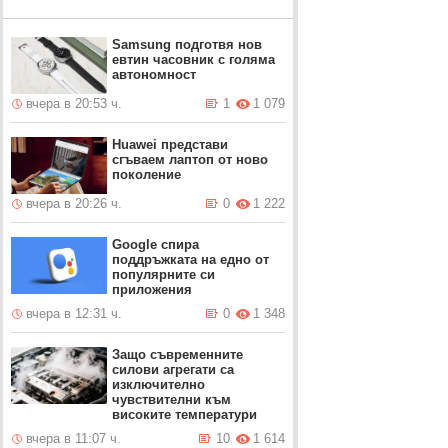
Samsung подготвя нов
евтин часовник с голяма
автономност
вчера в 20:53 ч.
1
1 079
Huawei представи
сгъваем лаптоп от ново
поколение
вчера в 20:26 ч.
0
1 222
Google спира
поддръжката на едно от
популярните си
приложения
вчера в 12:31 ч.
0
1 348
Защо съвременните
силови агрегати са
изключително
чувствителни към
високите температури
вчера в 11:07 ч.
10
1 614