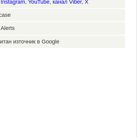
,
Instagram
,
YouTube
,
канал Viber
,
X
case
Alerts
итан източник в Google