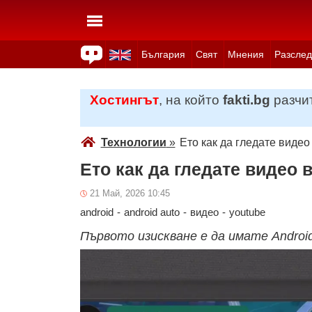
България
Свят
Мнения
Разслед
Здраве
Времето
Анкети
Вицове
Куизове
Хостингът
, на който
fakti.bg
разчит
Технологии
»
Ето как да гледате видео 
Ето как да гледате видео в
21 Май, 2026 10:45
android
-
android auto
-
видео
-
youtube
Първото изискване е да имате Androi