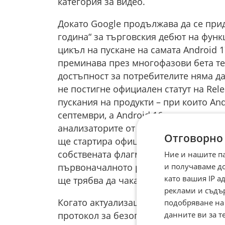
категория за видео.
Докато Google продължава да се при
година“ за търговския дебют на функ
цикъл на пускане на самата Android 
преминава през многофазови бета тес
достъпност за потребителите няма д
не постигне официален статут на Rele
пускания на продукти – при които An
септември, а Android 16 получи зеле
анализаторите от бранша очакват, ч
Отговорно
ще стартира официално през последно
собствената флагманска серия Pixel н
Ние и нашите п
и получаваме д
първоначалното разпространение на 
като вашия IP 
ще трябва да чакат на опашката.
реклами и съдъ
Когато актуализацията най-накрая из
подобряване на
данните ви за т
протокол за безопасност, за да пред