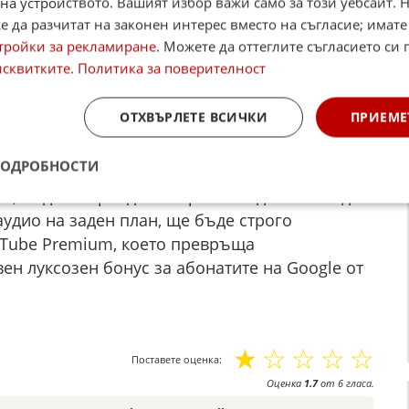
на устройството. Вашият избор важи само за този уебсайт. 
но преживяване ще работи изключително,
 да разчитат на законен интерес вместо на съгласие; имате
ила е превключена в паркинг, като незабавно
тройки за рекламиране
. Можете да оттеглите съгласието си 
 от която вече се наслаждават интегрираните
исквитките
.
Политика за поверителност
 В момента, в който автомобилът премине в
забавно ще изпълни преход на заден план,
ОТХВЪРЛЕТЕ ВСИЧКИ
ПРИЕМЕ
само за аудио, за да позволи на пътниците
кции или музикални клипове чрез
ПОДРОБНОСТИ
ова, отразявайки настоящите ограничения,
о, за да се преодолее празният дисплей и да
удио на заден план, ще бъде строго
uTube Premium, което превръща
ен луксозен бонус за абонатите на Google от
☆
☆
☆
☆
☆
Поставете оценка:
Оценка
1.7
от
6
гласа.