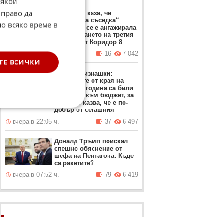
Някои
 право да
Мицкоски каза, че
„източната съседка“
по всяко време в
България се е ангажирала
с изграждането на третия
участък от Коридор 8
вчера в 17:49 ч.
16
7 042
ТЕ ВСИЧКИ
Проф. Близнашки:
Протестите от края на
миналата година са били
насочени към бюджет, за
който се казва, че е по-
добър от сегашния
вчера в 22:05 ч.
37
6 497
Доналд Тръмп поискал
спешно обяснение от
шефа на Пентагона: Къде
са ракетите?
вчера в 07:52 ч.
79
6 419