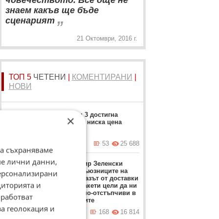
човечеството. Все още не
знаем какъв ще бъде
„
сценарият
21 Октомври, 2016 г.
ТОП 5
ЧЕТЕНИ
|
КОМЕНТИРАНИ
|
НОВИ
Москвич 3 достигна
×
рекордно ниска цена
вчера в 17:23 ч.
53
25 688
да съхраняваме
ме лични данни,
Володимир Зеленски
обвини съюзниците на
персонализирани
Киев: Отказът от доставки
диторията и
на ПВО ракети цели да ни
направи по-отстъпчиви в
работват
преговорите
за геолокация и
вчера в 12:37 ч.
168
16 814