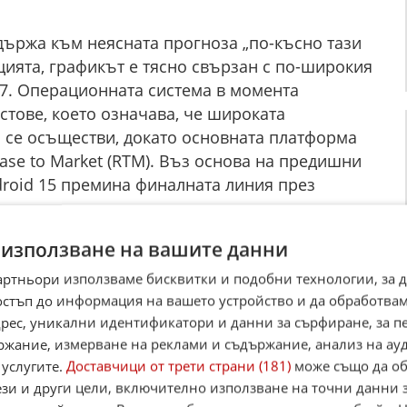
държа към неясната прогноза „по-късно тази
цията, графикът е тясно свързан с по-широкия
17. Операционната система в момента
тове, което означава, че широката
а се осъществи, докато основната платформа
ase to Market (RTM). Въз основа на предишни
droid 15 премина финалната линия през
на светлина за производство през юни –
е екосистемата за възпроизвеждане на видео
 използване на вашите данни
то тримесечие на годината. Естествено,
а Google ще послужи като старт за
артньори използваме бисквитки и подобни технологии, за 
остъп до информация на вашето устройство и да обработва
софтуера, като конкурентните марки хардуер
адрес, уникални идентификатори и данни за сърфиране, за 
ржание, измерване на реклами и съдържание, анализ на ау
лезе, Google планира да наложи агресивен
 услугите.
Доставчици от трети страни (181)
може също да об
ези и други цели, включително използване на точни данни 
отврати опасното разсейване на водачите по